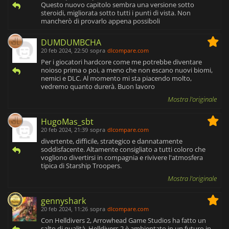
Questo nuovo capitolo sembra una versione sotto
steroidi, migliorata sotto tutti i punti di vista. Non
mancherò di provarlo appena possiboli
DUMDUMBCHA
20 feb 2024, 22:50
sopra
dlcompare.com
Per i giocatori hardcore come me potrebbe diventare
noioso prima o poi, a meno che non escano nuovi biomi,
nemici e DLC. Al momento mi sta piacendo molto,
vedremo quanto durerà. Buon lavoro
Mostra l'originale
HugoMas_sbt
20 feb 2024, 21:39
sopra
dlcompare.com
divertente, difficile, strategico e dannatamente
soddisfacente. Altamente consigliato a tutti coloro che
vogliono divertirsi in compagnia e rivivere l'atmosfera
tipica di Starship Troopers.
Mostra l'originale
gennyshark
20 feb 2024, 11:26
sopra
dlcompare.com
Con Helldivers 2, Arrowhead Game Studios ha fatto un
salto di qualità. Helldivers 2 è ambientato in un futuro in