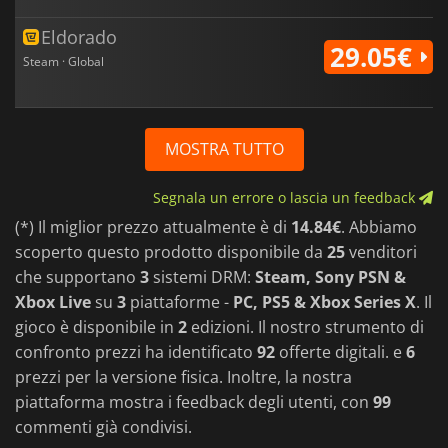
Eldorado
29.05€
Steam · Global
MOSTRA TUTTO
Segnala un errore o lascia un feedback
(*) Il miglior prezzo attualmente è di
14.84€
. Abbiamo
scoperto questo prodotto disponibile da
25
venditori
che supportano
3
sistemi DRM:
Steam, Sony PSN &
Xbox Live
su
3
piattaforme -
PC, PS5 & Xbox Series X
. Il
gioco è disponibile in
2
edizioni. Il nostro strumento di
confronto prezzi ha identificato
92
offerte digitali. e
6
prezzi per la versione fisica. Inoltre, la nostra
piattaforma mostra i feedback degli utenti, con
99
commenti già condivisi.