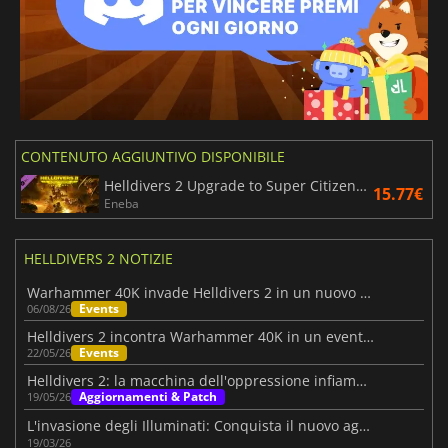
CONTENUTO AGGIUNTIVO DISPONIBILE
Helldivers 2 Upgrade to Super Citizen Edition
15.77€
Eneba
HELLDIVERS 2 NOTIZIE
Warhammer 40K invade Helldivers 2 in un nuovo epico crossover
Events
06/08/26
Helldivers 2 incontra Warhammer 40K in un evento esplosivo
Events
22/05/26
Helldivers 2: la macchina dell'oppressione infiamma Cyberstan
Aggiornamenti & Patch
19/05/26
L'invasione degli Illuminati: Conquista il nuovo aggiornamento Helldivers 2!
19/03/26