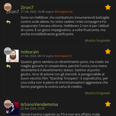
Ziron7
21 feb 2024, 16:48
sopra
dlcompare.es
Sono un Helldiver. Ho combattuto innumerevoli battaglie
contro orde aliene, ho visto cadere i miei compagni e ho
assaporato l'amara vittoria. Helldivers 2 non è per i deboli
di cuore. È un gioco impegnativo, a volte frustrante, ma
anche incredibilmente gratificante.
Mostra l'originale
noburain
21 feb 2024, 08:14
sopra
dlcompare.fr
Questo gioco sembra un divertimento puro, ma credo sia
meglio giocarlo in cooperativa, perché l'unica cosa meno
divertente è il divertimento stesso. Satirico al punto
giusto, ricco di azione con gli steroidi, è paragonabile al
buon vecchio film "Starship Troopers". E soprattutto, per
una volta non è pieno di microtransazioni aggressive che
fanno piangere la vostra carta di credito.
Mostra l'originale
IoSonoVendemmia
20 feb 2024, 23:30
Giocai il primo capitolo su PS e non era affatto male.