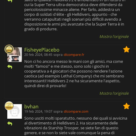
cui la Super Terra ultra-democratica deve difendersi da
pericolosissime minacce aliene. Per farlo, addestra un
corpo di soldati d'élite - gli Helldivers, appunto - che
verranno catapultati negli scenari più difficili avendo a
disposizione le armi più avanzate che la Super Terra è in
grado di produrre.
Mostra l'originale
FisheyePlacebo
20 feb 2024, 08:45
sopra
dlcompare.fr
Non ci ho ancora messo le mani con gli amici, ma come
molti "famosi" e me stesso, sono solo i giochi in
cooperativa a 4 giocatori che possono rendere l'azione
caotica (ad esempio Lethal Company) che mi sembrano
interessanti! Helldivers 2 ne ha sicuramente l'aspetto,
quindi direi di provarlo!
Mostra l'originale
bvhan
19 feb 2024, 19:07
sopra
dlcompare.com
Sono usciti molti sparatutto, nessuno dei quali si avvicina
al divertimento di Helldivers 2. Ha sicuramente delle
vibrazioni da Starship Trooper, se siete fan di questo
genere, e se non lo siete vale comunque la pena di