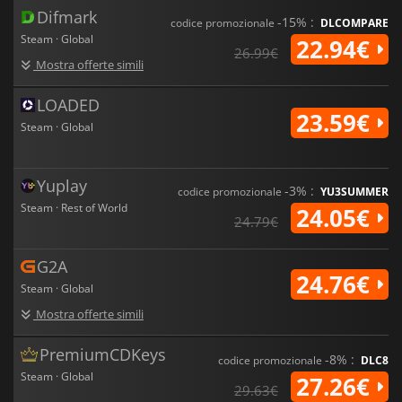
Difmark
-15% :
codice promozionale
DLCOMPARE
Steam · Global
22.94€
26.99€
Mostra offerte simili
LOADED
23.59€
Steam · Global
Yuplay
-3% :
codice promozionale
YU3SUMMER
Steam · Rest of World
24.05€
24.79€
G2A
24.76€
Steam · Global
Mostra offerte simili
PremiumCDKeys
-8% :
codice promozionale
DLC8
Steam · Global
27.26€
29.63€