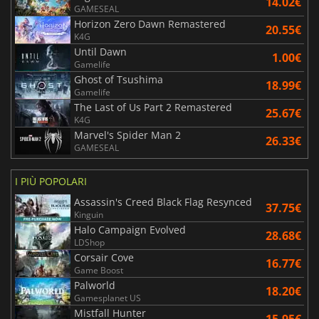
14.02€
GAMESEAL
Horizon Zero Dawn Remastered
20.55€
K4G
Until Dawn
1.00€
Gamelife
Ghost of Tsushima
18.99€
Gamelife
The Last of Us Part 2 Remastered
25.67€
K4G
Marvel's Spider Man 2
26.33€
GAMESEAL
I PIÙ POPOLARI
Assassin's Creed Black Flag Resynced
37.75€
Kinguin
Halo Campaign Evolved
28.68€
LDShop
Corsair Cove
16.77€
Game Boost
Palworld
18.20€
Gamesplanet US
Mistfall Hunter
15.95€