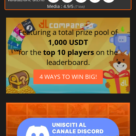
Russo
Media :
4.9
/
5
(
7
Voti)
Giapponese
Coreano
Portoghese
Featuring a total prize pool of
brasiliano
1,000 USDT
Tedesco
for the
top 10 players
on the
Spagnolo
Francese
leaderboard.
Spagnolo messicano
4 WAYS TO WIN BIG!