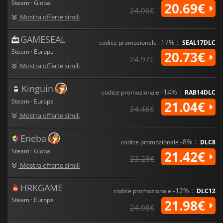
Steam · Global
20.69€
24.06€
Mostra offerte simili
GAMESEAL
-17% :
codice promozionale
SEAL17DLC
Steam · Europe
20.73€
24.97€
Mostra offerte simili
Kinguin
-14% :
codice promozionale
RAB14DLC
Steam · Europe
21.04€
24.46€
Mostra offerte simili
Eneba
-8% :
codice promozionale
DLC8
Steam · Global
21.42€
23.28€
Mostra offerte simili
HRKGAME
-12% :
codice promozionale
DLC12
Steam · Europe
21.98€
24.98€