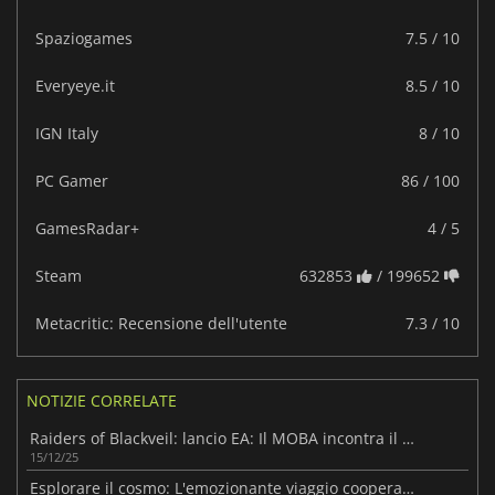
Spaziogames
7.5 / 10
Everyeye.it
8.5 / 10
IGN Italy
8 / 10
PC Gamer
86 / 100
GamesRadar+
4 / 5
Steam
632853
/ 199652
Metacritic: Recensione dell'utente
7.3 / 10
NOTIZIE CORRELATE
Raiders of Blackveil: lancio EA: Il MOBA incontra il Roguelite
15/12/25
Esplorare il cosmo: L'emozionante viaggio cooperativo di Jump Space