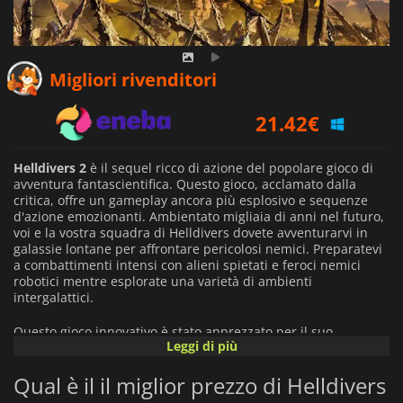
21.04
€
Migliori rivenditori
21.42
€
34.39
€
Helldivers 2
è il sequel ricco di azione del popolare gioco di
avventura fantascientifica. Questo gioco, acclamato dalla
critica, offre un gameplay ancora più esplosivo e sequenze
d'azione emozionanti. Ambientato migliaia di anni nel futuro,
voi e la vostra squadra di Helldivers dovete avventurarvi in
galassie lontane per affrontare pericolosi nemici. Preparatevi
a combattimenti intensi con alieni spietati e feroci nemici
robotici mentre esplorate una varietà di ambienti
intergalattici.
Questo gioco innovativo è stato apprezzato per il suo
Leggi di più
gameplay unico ed emozionante. Godetevi un'emozionante
modalità campagna con una trama ramificata e immergetevi
Qual è il il miglior prezzo di Helldivers
in un universo misterioso ed emozionante. Potenziate il vostro
personaggio per sbloccare abilità speciali e utilizzate armi