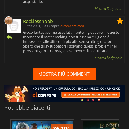
acquistarlo.
Mostra l'originale
Recklessnoob
19 feb 2024, 17:33
sopra
dlcompare.com
Gioco fantastico ma assolutamente ingiocabile in questo
momento il matchmaking non funziona e il gioco è
impossibile alle difficoltà più alte senza altri giocatori.
Spero che gli sviluppatori risolvano questi problemi nei
prossimi giorni. Consiglio vivamente di acquistarlo.
Mostra l'originale
MOSTRA PIÙ COMMENTI
Potrebbe piacerti
36.10
€
2