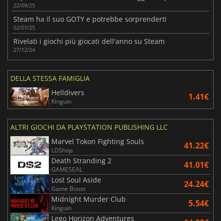
22/09/25
Steam ha il suo GOTY e potrebbe sorprenderti
02/01/25
Rivelati i giochi più giocati dell'anno su Steam
27/12/24
DELLA STESSA FAMIGLIA
Helldivers
1.41€
Kinguin
ALTRI GIOCHI DA PLAYSTATION PUBLISHING LLC
Marvel Tokon Fighting Souls
41.22€
LDShop
Death Stranding 2
41.01€
GAMESEAL
Lost Soul Aside
24.24€
Game Boost
Midnight Murder Club
5.54€
Kinguin
Lego Horizon Adventures