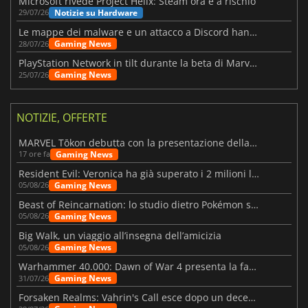
Microsoft rivede Project Helix: Steam ora è a rischio
Notizie su Hardware
29/07/26
Le mappe dei malware e un attacco a Discord hanno colpito Meccha Chameleon
Gaming News
28/07/26
PlayStation Network in tilt durante la beta di Marvel Tōkon
Gaming News
25/07/26
NOTIZIE, OFFERTE
MARVEL Tōkon debutta con la presentazione della roadmap per il primo anno
Gaming News
17 ore fa
Resident Evil: Veronica ha già superato i 2 milioni liste dei desideri
Gaming News
05/08/26
Beast of Reincarnation: lo studio dietro Pokémon su una nuova strada
Gaming News
05/08/26
Big Walk, un viaggio all’insegna dell’amicizia
Gaming News
05/08/26
Warhammer 40.000: Dawn of War 4 presenta la fazione dei Necron
Gaming News
31/07/26
Forsaken Realms: Vahrin's Call esce dopo un decennio di sviluppo