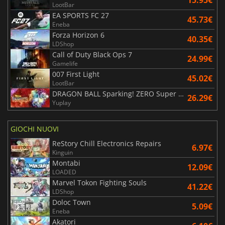
LootBar
EA SPORTS FC 27
45.73€
Eneba
Forza Horizon 6
40.35€
LDShop
Call of Duty Black Ops 7
24.99€
Gamelife
007 First Light
45.02€
LootBar
DRAGON BALL Sparking! ZERO Super Limit Breaking NEO
26.29€
Yuplay
GIOCHI NUOVI
ReStory Chill Electronics Repairs
6.97€
Kinguin
Montabi
12.09€
LOADED
Marvel Tokon Fighting Souls
41.22€
LDShop
Doloc Town
5.09€
Eneba
Akatori