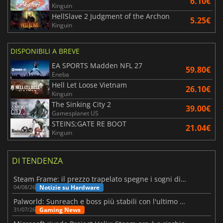
6.10€
Kinguin
HellSlave 2 Judgment of the Archon
5.25€
Kinguin
DISPONIBILI A BREVE
EA SPORTS Madden NFL 27
59.80€
Eneba
Hell Let Loose Vietnam
26.10€
Kinguin
The Sinking City 2
39.00€
Gamesplanet US
STEINS;GATE RE BOOT
21.04€
Kinguin
DI TENDENZA
Steam Frame: il prezzo trapelato spegne i sogni di un VR economico
Notizie su Hardware
04/08/26
Palworld: Sunreach e boss più stabili con l'ultimo update
Gaming News
31/07/26