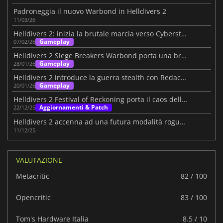
Padroneggia il nuovo Warbond in Helldivers 2
11/03/26
Helldivers 2: inizia la brutale marcia verso Cyberstan
Gameplay
07/02/26
Helldivers 2 Siege Breakers Warbond porta una brutale potenza di fuoco
Gameplay
28/01/26
Helldivers 2 introduce la guerra stealth con Redacted Regiment
Gameplay
20/01/26
Helldivers 2 Festival of Reckoning porta il caos delle vacanze
Aggiornamenti & Patch
22/12/25
Helldivers 2 accenna ad una futura modalità roguelite
11/12/25
VALUTAZIONE
Metacritic
82 / 100
Opencritic
83 / 100
Tom's Hardware Italia
8.5 / 10