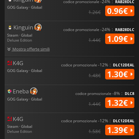
-24% :
codice promozionale
RAB28DLC
GOG Galaxy · Global
0.96€
1.26€
Kinguin
-24% :
codice promozionale
RAB28DLC
Steam · Global
1.09€
1.44€
Deluxe Edition
Mostra offerte simili
K4G
-12% :
codice promozionale
DLC12DEAL
GOG Galaxy · Global
1.30€
1.48€
Eneba
-8% :
codice promozionale
DLC8
GOG Galaxy · Global
1.32€
1.44€
K4G
-12% :
codice promozionale
DLC12DEAL
Steam · Global
1.39€
1.58€
Deluxe Edition