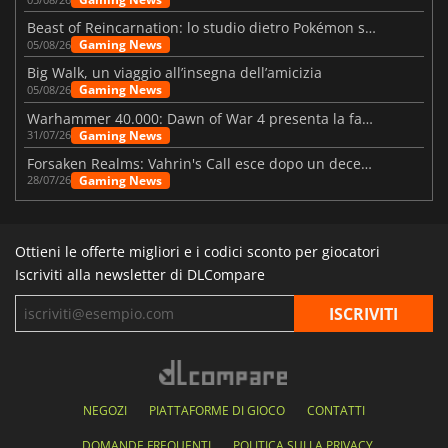
Beast of Reincarnation: lo studio dietro Pokémon su una nuova strada
Gaming News
05/08/26
Big Walk, un viaggio all’insegna dell’amicizia
Gaming News
05/08/26
Warhammer 40.000: Dawn of War 4 presenta la fazione dei Necron
Gaming News
31/07/26
Forsaken Realms: Vahrin's Call esce dopo un decennio di sviluppo
Gaming News
28/07/26
Ottieni le offerte migliori e i codici sconto per giocatori
Iscriviti alla newsletter di DLCompare
NEGOZI
PIATTAFORME DI GIOCO
CONTATTI
DOMANDE FREQUENTI
POLITICA SULLA PRIVACY