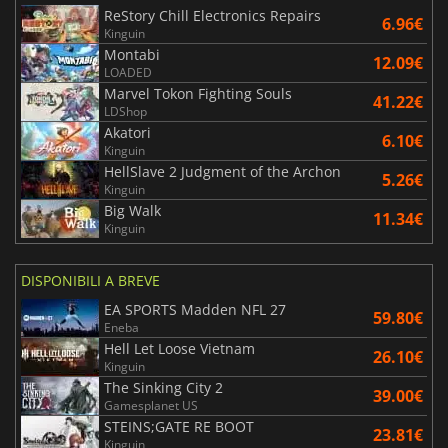
ReStory Chill Electronics Repairs
6.96€
Kinguin
Montabi
12.09€
LOADED
Marvel Tokon Fighting Souls
41.22€
LDShop
Akatori
6.10€
Kinguin
HellSlave 2 Judgment of the Archon
5.26€
Kinguin
Big Walk
11.34€
Kinguin
DISPONIBILI A BREVE
EA SPORTS Madden NFL 27
59.80€
Eneba
Hell Let Loose Vietnam
26.10€
Kinguin
The Sinking City 2
39.00€
Gamesplanet US
STEINS;GATE RE BOOT
23.81€
Kinguin