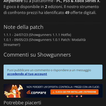
Anywhere
su
3
piattaforme -
PC, PS5 & Xbox Series X
.
Il gioco è disponibile in
2
edizioni. Il nostro strumento
di confronto prezzi ha identificato
49
offerte digitali.
Note della patch
1.1.1 -
24/07/23 (Showgunners 1.1.1 Hotfix)
1.0.1 -
09/05/23 (Showgunners 1.0.1 Patch: Modalità
Streamer!)
Commenti su Showgunners
Puoi pubblicare un commento o rispondere a un messaggio
accedendo al tuo account
Potrebbe piacerti