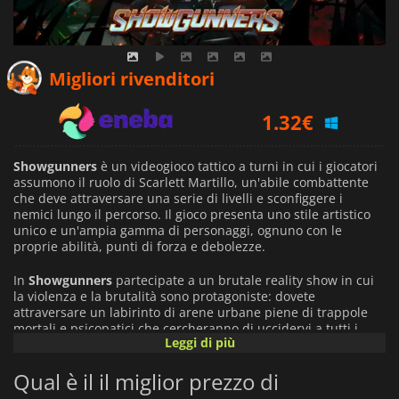
0.96
€
Migliori rivenditori
1.32
€
2.50
€
Showgunners
è un videogioco tattico a turni in cui i giocatori
assumono il ruolo di Scarlett Martillo, un'abile combattente
che deve attraversare una serie di livelli e sconfiggere i
nemici lungo il percorso. Il gioco presenta uno stile artistico
unico e un'ampia gamma di personaggi, ognuno con le
proprie abilità, punti di forza e debolezze.
In
Showgunners
partecipate a un brutale reality show in cui
la violenza e la brutalità sono protagoniste: dovete
attraversare un labirinto di arene urbane piene di trappole
mortali e psicopatici che cercheranno di uccidervi a tutti i
Leggi di più
costi prima che possiate reclamare la vittoria. Ogni livello è
stato progettato con cura per offrire un'esperienza unica ogni
Qual è il il miglior prezzo di
volta che si gioca. Avrete anche un direttore di gioco che
potrà aiutarvi o ostacolarvi in base al vostro operato. Dovrete