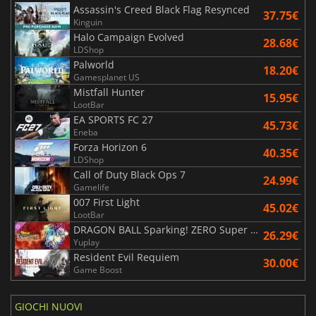
Assassin's Creed Black Flag Resynced
37.75€
Kinguin
Halo Campaign Evolved
28.68€
LDShop
Palworld
18.20€
Gamesplanet US
Mistfall Hunter
15.95€
LootBar
EA SPORTS FC 27
45.73€
Eneba
Forza Horizon 6
40.35€
LDShop
Call of Duty Black Ops 7
24.99€
Gamelife
007 First Light
45.02€
LootBar
DRAGON BALL Sparking! ZERO Super Limit Breaking NEO
26.29€
Yuplay
Resident Evil Requiem
30.00€
Game Boost
GIOCHI NUOVI