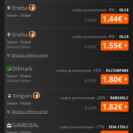
Eneba
-8% :
codice promozionale
DLC8
Steam · Global
1.44€
1.56€
Eneba
-8% :
codice promozionale
DLC8
Steam · Global
1.55€
1.69€
Deluxe Edition
Mostra offerte simili
Difmark
-15% :
codice promozionale
DLCOMPARE
Steam · Global
1.80€
2.12€
Deluxe Edition
Kinguin
-20% :
codice promozionale
RAB24DLC
Steam · Global
1.82€
2.27€
Mostra offerte simili
GAMESEAL
-17% :
codice promozionale
SEAL17DLC
Steam · Global