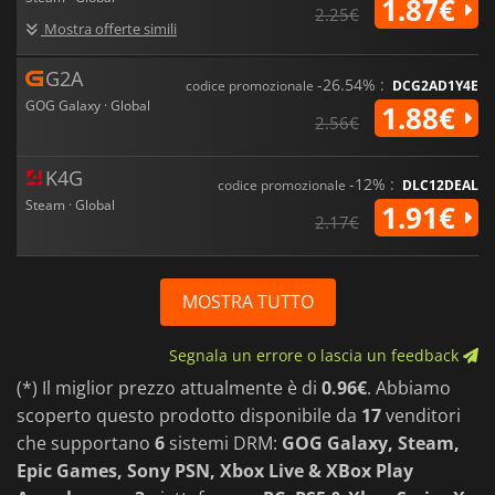
1.87€
2.25€
Mostra offerte simili
G2A
-26.54% :
codice promozionale
DCG2AD1Y4E
GOG Galaxy · Global
1.88€
2.56€
K4G
-12% :
codice promozionale
DLC12DEAL
Steam · Global
1.91€
2.17€
MOSTRA TUTTO
Segnala un errore o lascia un feedback
(*) Il miglior prezzo attualmente è di
0.96€
. Abbiamo
scoperto questo prodotto disponibile da
17
venditori
che supportano
6
sistemi DRM:
GOG Galaxy, Steam,
Epic Games, Sony PSN, Xbox Live & XBox Play