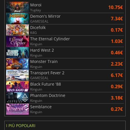
Moroi
10.75€
Yuplay
Demon's Mirror
7.34€
GAMESEAL
Dicefolk
0.17€
K4G
The Eternal Cylinder
1.03€
Kinguin
Hard West 2
0.46€
Kinguin
Monster Train
2.23€
Kinguin
Transport Fever 2
6.17€
GAMESEAL
Black Future '88
0.29€
Kinguin
Phantom Doctrine
3.18€
Kinguin
Semblance
0.27€
Kinguin
I PIÙ POPOLARI