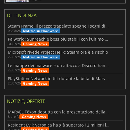
DI TENDENZA
Steam Frame: il prezzo trapelato spegne i sogni di un VR economico
Notizie su Hardware
04/08/26
Palworld: Sunreach e boss più stabili con l'ultimo update
Gaming News
31/07/26
Microsoft rivede Project Helix: Steam ora è a rischio
Notizie su Hardware
29/07/26
Le mappe dei malware e un attacco a Discord hanno colpito Meccha Chameleon
Gaming News
28/07/26
PlayStation Network in tilt durante la beta di Marvel Tōkon
Gaming News
25/07/26
NOTIZIE, OFFERTE
MARVEL Tōkon debutta con la presentazione della roadmap per il primo anno
Gaming News
8 ore fa
Resident Evil: Veronica ha già superato i 2 milioni liste dei desideri
Gaming News
05/08/26