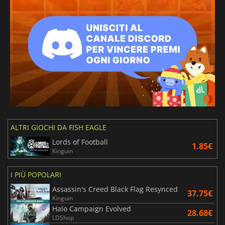
ALTRI GIOCHI DA FISH EAGLE
Lords of Football
1.85€
Kinguin
I PIÙ POPOLARI
Assassin's Creed Black Flag Resynced
37.75€
Kinguin
Halo Campaign Evolved
28.68€
LDShop