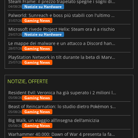
Steam Frame: il prezzo trapelato spegne i sogni di un VR economico
Notizie su Hardware
04/08/26
Palworld: Sunreach e boss più stabili con l'ultimo update
Gaming News
31/07/26
Microsoft rivede Project Helix: Steam ora è a rischio
Notizie su Hardware
29/07/26
Le mappe dei malware e un attacco a Discord hanno colpito Meccha Chameleon
Gaming News
28/07/26
PlayStation Network in tilt durante la beta di Marvel Tōkon
Gaming News
25/07/26
NOTIZIE, OFFERTE
Resident Evil: Veronica ha già superato i 2 milioni liste dei desideri
Gaming News
05/08/26
Beast of Reincarnation: lo studio dietro Pokémon su una nuova strada
Gaming News
05/08/26
Big Walk, un viaggio all’insegna dell’amicizia
Gaming News
05/08/26
Warhammer 40.000: Dawn of War 4 presenta la fazione dei Necron