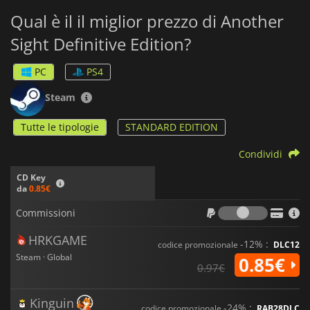
Qual è il il miglior prezzo di Another
Sight Definitive Edition?
PC
PS4
Steam
Tutte le tipologie
STANDARD EDITION
Condividi
CD Key
da
0.85€
Commiss
Commissioni
HRKGAME
-12% :
codice promozionale
DLC12
Steam · Global
0.85€
0.97€
Kinguin
-24% :
codice promozionale
RAB28DLC