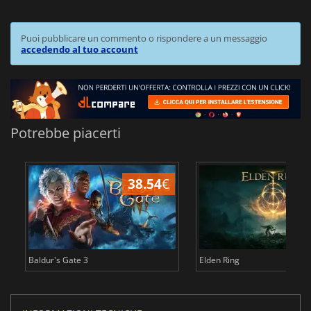
Puoi pubblicare un commento o rispondere a un messaggio
accedendo al tuo account
Potrebbe piacerti
38.54
€
2
Baldur's Gate 3
Elden Ring