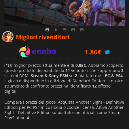
0.89
€
Migliori rivenditori
1.86
€
0.85
€
(*) Il miglior prezzo attualmente è di
0.85€
. Abbiamo scoperto
questo prodotto disponibile da
11
venditori che supportano
2
sistemi DRM:
Steam & Sony PSN
su
2
piattaforme -
PC & PS4
.
Il gioco è disponibile in edizione di Standard Edition. Il nostro
strumento di confronto prezzi ha identificato
12
offerte
digitali.
Compara i prezzi del gioco. Acquista Another Sight - Definitive
Edition per PC PS4 in custodia o codice licenza. Attiva Another
Sight - Definitive Edition su piattaforme ufficiali come Steam,
PlayStation 4.