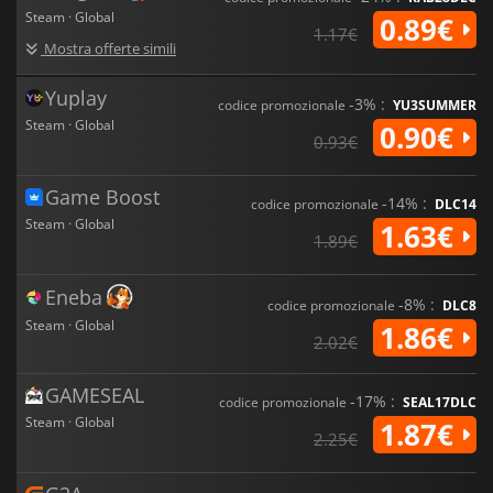
Steam · Global
0.89€
1.17€
Mostra offerte simili
Yuplay
-3% :
codice promozionale
YU3SUMMER
Steam · Global
0.90€
0.93€
Game Boost
-14% :
codice promozionale
DLC14
Steam · Global
1.63€
1.89€
Eneba
-8% :
codice promozionale
DLC8
Steam · Global
1.86€
2.02€
GAMESEAL
-17% :
codice promozionale
SEAL17DLC
Steam · Global
1.87€
2.25€