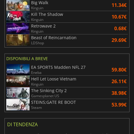
Big Walk
11.34€
Kinguin
Kill The Shadow
10.67€
Kinguin
Retrowave 2
0.68€
Kinguin
Beast of Reincarnation
29.69€
LDShop
DISPONIBILI A BREVE
EA SPORTS Madden NFL 27
59.80€
Eneba
Hell Let Loose Vietnam
26.11€
Kinguin
The Sinking City 2
38.98€
Gamesplanet US
STEINS;GATE RE BOOT
53.99€
Steam
DI TENDENZA