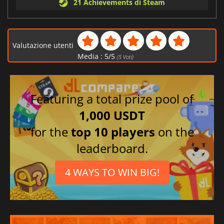
21 Achievements di Steam
Valutazione utenti
Media :
5
/
5
(
5
Voti)
Featuring a total prize pool of
1,000 USDT
for the
top 10 players
on the
leaderboard.
4 WAYS TO WIN BIG!