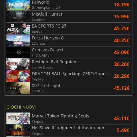
Palworld
18.19€
Gamesplanet US
Mistfall Hunter
15.99€
LootBar
EA SPORTS FC 27
45.75€
Eneba
Forza Horizon 6
40.35€
LDShop
Crimson Desert
43.09€
HRKGAME
Resident Evil Requiem
30.26€
Game Boost
DRAGON BALL Sparking! ZERO Super Limit Breaking NEO
26.29€
Yuplay
007 First Light
45.12€
LootBar
GIOCHI NUOVI
Marvel Tokon Fighting Souls
43.11€
Kinguin
HellSlave II Judgment of the Archon
5.49€
Kinguin