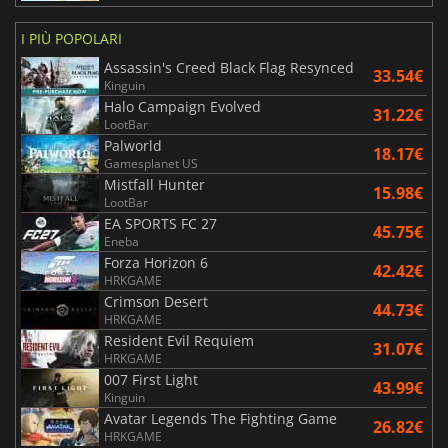
I PIÙ POPOLARI
Assassin's Creed Black Flag Resynced
33.54€
Kinguin
Halo Campaign Evolved
31.22€
LootBar
Palworld
18.17€
Gamesplanet US
Mistfall Hunter
15.98€
LootBar
EA SPORTS FC 27
45.75€
Eneba
Forza Horizon 6
42.42€
HRKGAME
Crimson Desert
44.73€
HRKGAME
Resident Evil Requiem
31.07€
HRKGAME
007 First Light
43.99€
Kinguin
Avatar Legends The Fighting Game
26.82€
HRKGAME