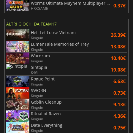
Worms Ultimate Mayhem Multiplayer Pack DLC
0.37€
HRKGAME
ALTRI GIOCHI DA TEAM17
Hell Let Loose Vietnam
26.39€
Kinguin
LumenTale Memories of Trey
13.08€
Kinguin
Wardrum
10.40€
Kinguin
Sintopia
19.08€
K4G
Rogue Point
6.63€
Kinguin
SWORN
0.73€
Kinguin
Goblin Cleanup
9.13€
Kinguin
Ritual of Raven
4.36€
Kinguin
Date Everything!
0.75€
Kinguin