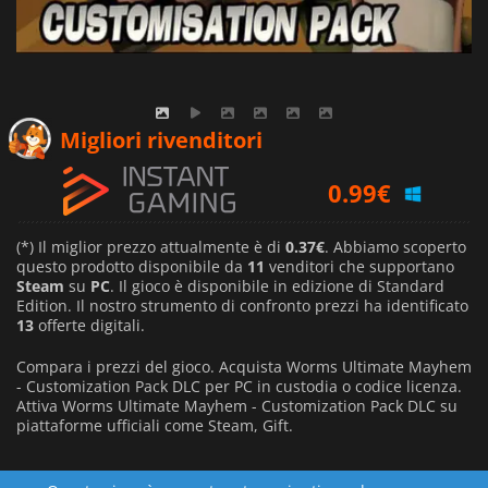
0.67
€
Migliori rivenditori
0.99
€
0.37
€
(*) Il miglior prezzo attualmente è di
0.37€
. Abbiamo scoperto
questo prodotto disponibile da
11
venditori che supportano
Steam
su
PC
. Il gioco è disponibile in edizione di Standard
Edition. Il nostro strumento di confronto prezzi ha identificato
13
offerte digitali.
Compara i prezzi del gioco. Acquista Worms Ultimate Mayhem
- Customization Pack DLC per PC in custodia o codice licenza.
Attiva Worms Ultimate Mayhem - Customization Pack DLC su
piattaforme ufficiali come Steam, Gift.