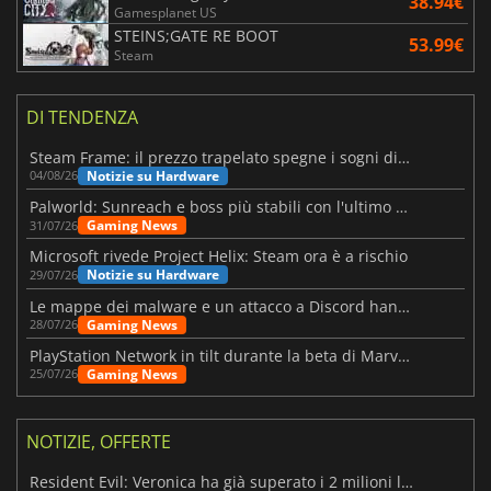
38.94€
Gamesplanet US
STEINS;GATE RE BOOT
53.99€
Steam
DI TENDENZA
Steam Frame: il prezzo trapelato spegne i sogni di un VR economico
Notizie su Hardware
04/08/26
Palworld: Sunreach e boss più stabili con l'ultimo update
Gaming News
31/07/26
Microsoft rivede Project Helix: Steam ora è a rischio
Notizie su Hardware
29/07/26
Le mappe dei malware e un attacco a Discord hanno colpito Meccha Chameleon
Gaming News
28/07/26
PlayStation Network in tilt durante la beta di Marvel Tōkon
Gaming News
25/07/26
NOTIZIE, OFFERTE
Resident Evil: Veronica ha già superato i 2 milioni liste dei desideri