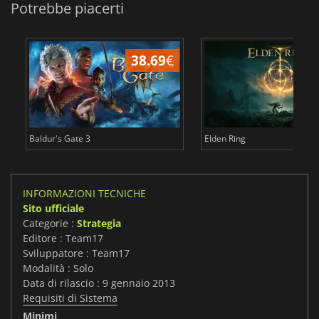
Potrebbe piacerti
38.69
€
2
Baldur's Gate 3
Elden Ring
INFORMAZIONI TECNICHE
Sito ufficiale
Categorie :
Strategia
Editore : Team17
Sviluppatore : Team17
Modalità : Solo
Data di rilascio : 9 gennaio 2013
Requisiti di Sistema
Minimi