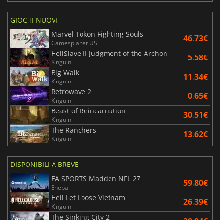
GIOCHI NUOVI
Marvel Tokon Fighting Souls
46.73€
Gamesplanet US
HellSlave II Judgment of the Archon
5.58€
Kinguin
Big Walk
11.34€
Kinguin
Retrowave 2
0.65€
Kinguin
Beast of Reincarnation
30.51€
Kinguin
The Ranchers
13.62€
Kinguin
DISPONIBILI A BREVE
EA SPORTS Madden NFL 27
59.80€
Eneba
Hell Let Loose Vietnam
26.39€
Kinguin
The Sinking City 2