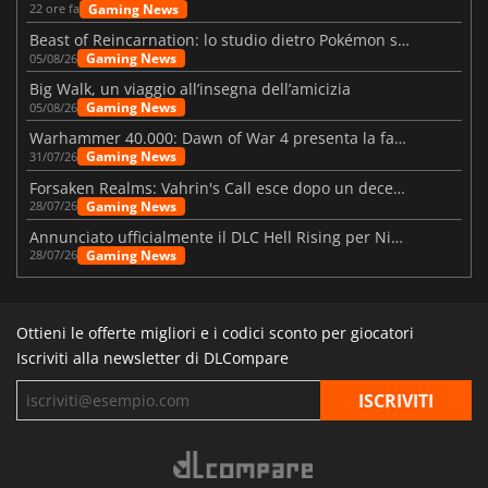
Gaming News
22 ore fa
Beast of Reincarnation: lo studio dietro Pokémon su una nuova strada
Gaming News
05/08/26
Big Walk, un viaggio all’insegna dell’amicizia
Gaming News
05/08/26
Warhammer 40.000: Dawn of War 4 presenta la fazione dei Necron
Gaming News
31/07/26
Forsaken Realms: Vahrin's Call esce dopo un decennio di sviluppo
Gaming News
28/07/26
Annunciato ufficialmente il DLC Hell Rising per Nioh 3
Gaming News
28/07/26
Ottieni le offerte migliori e i codici sconto per giocatori
Iscriviti alla newsletter di DLCompare