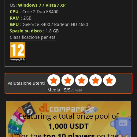
OS:
Windows 7 / Vista / XP
CPU
: Core 2 Duo E8400
RAM
: 2GB
GPU
: GeForce 8400 / Radeon HD 4650
Spazio su disco
: 1.8 GB
Classificazione per età
Valutazione utenti
Media :
5
/
5
(
5
Voti)
Featuring a total prize pool of
1,000 USDT
for the
top 10 players
on the