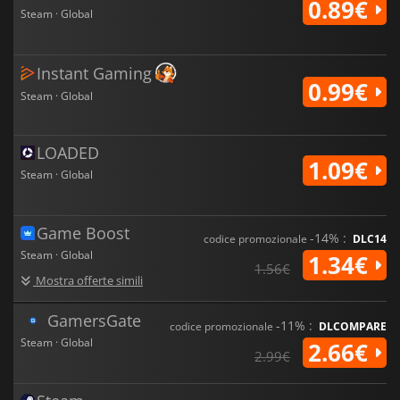
0.89€
Steam · Global
Instant Gaming
0.99€
Steam · Global
LOADED
1.09€
Steam · Global
Game Boost
-14% :
codice promozionale
DLC14
Steam · Global
1.34€
1.56€
Mostra offerte simili
GamersGate
-11% :
codice promozionale
DLCOMPARE
Steam · Global
2.66€
2.99€