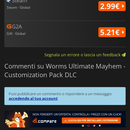
Steam
2.99€
Steam · Global
G2A
5.21€
Gift · Global
Segnala un errore o lascia un feedback
Commenti su Worms Ultimate Mayhem -
Customization Pack DLC
Puoi pubblicare un commento o rispondere a un messaggio
accedendo al tuo account