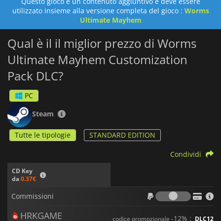
Questo gioco è un contenuto aggiuntivo e deve essere
utilizzato insieme alla versione completa del gioco :
Worms
Ultimate Mayhem
Qual è il il miglior prezzo di Worms
Ultimate Mayhem Customization
Pack DLC?
PC
Steam
Tutte le tipologie
STANDARD EDITION
Condividi
CD Key
da
0.37€
Commiss
Commissioni
HRKGAME
-12% :
codice promozionale
DLC12