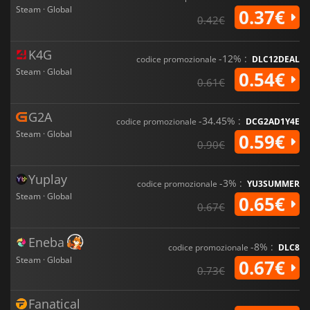
Steam · Global
0.37€
0.42€
K4G
-12% :
codice promozionale
DLC12DEAL
Steam · Global
0.54€
0.61€
G2A
-34.45% :
codice promozionale
DCG2AD1Y4E
Steam · Global
0.59€
0.90€
Yuplay
-3% :
codice promozionale
YU3SUMMER
Steam · Global
0.65€
0.67€
Eneba
-8% :
codice promozionale
DLC8
Steam · Global
0.67€
0.73€
Fanatical