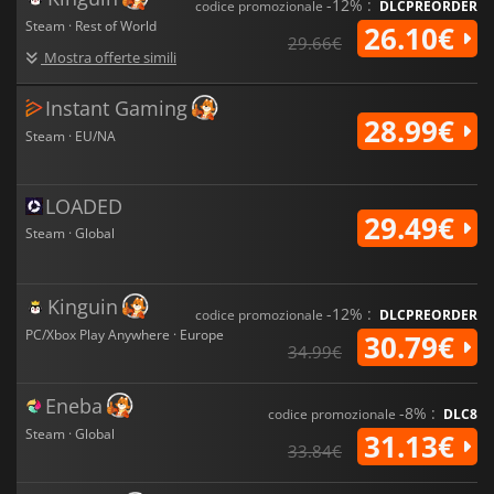
-12% :
codice promozionale
DLCPREORDER
Steam · Rest of World
26.10€
29.66€
Mostra offerte simili
Instant Gaming
28.99€
Steam · EU/NA
LOADED
29.49€
Steam · Global
Kinguin
-12% :
codice promozionale
DLCPREORDER
PC/Xbox Play Anywhere · Europe
30.79€
34.99€
Eneba
-8% :
codice promozionale
DLC8
Steam · Global
31.13€
33.84€