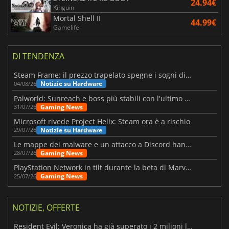
24.94€
Kinguin
Mortal Shell II
44.99€
Gamelife
DI TENDENZA
Steam Frame: il prezzo trapelato spegne i sogni di un VR economico
Notizie su Hardware
04/08/26
Palworld: Sunreach e boss più stabili con l'ultimo update
Gaming News
31/07/26
Microsoft rivede Project Helix: Steam ora è a rischio
Notizie su Hardware
29/07/26
Le mappe dei malware e un attacco a Discord hanno colpito Meccha Chameleon
Gaming News
28/07/26
PlayStation Network in tilt durante la beta di Marvel Tōkon
Gaming News
25/07/26
NOTIZIE, OFFERTE
Resident Evil: Veronica ha già superato i 2 milioni liste dei desideri