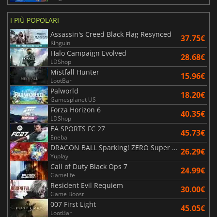
I PIÙ POPOLARI
Assassin's Creed Black Flag Resynced
37.75€
Kinguin
Halo Campaign Evolved
28.68€
LDShop
Mistfall Hunter
15.96€
LootBar
Palworld
18.20€
Gamesplanet US
Forza Horizon 6
40.35€
LDShop
EA SPORTS FC 27
45.73€
Eneba
DRAGON BALL Sparking! ZERO Super Limit Breaking NEO
26.29€
Yuplay
Call of Duty Black Ops 7
24.99€
Gamelife
Resident Evil Requiem
30.00€
Game Boost
007 First Light
45.05€
LootBar