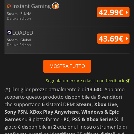
Instant Gaming
42.99€
Steam · EU/NA
Deluxe Edition
LOADED
43.69€
Steam · Global
Deluxe Edition
MOSTRA TUTTO
Segnala un errore o lascia un feedback
(*) Il miglior prezzo attualmente è di
13.60€
. Abbiamo
scoperto questo prodotto disponibile da
9
venditori
che supportano
6
sistemi DRM:
Steam, Xbox Live,
Sony PSN, XBox Play Anywhere, Windows & Epic
Games
su
3
piattaforme -
PC, PS5 & Xbox Series X
. Il
gioco è disponibile in
2
edizioni. Il nostro strumento di