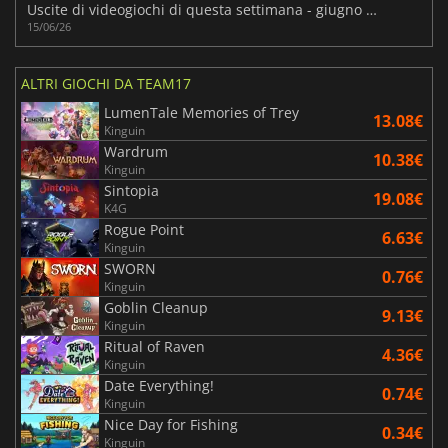
Uscite di videogiochi di questa settimana - giugno 2026 (settimana 25)
15/06/26
ALTRI GIOCHI DA TEAM17
LumenTale Memories of Trey
13.08€
Kinguin
Wardrum
10.38€
Kinguin
Sintopia
19.08€
K4G
Rogue Point
6.63€
Kinguin
SWORN
0.76€
Kinguin
Goblin Cleanup
9.13€
Kinguin
Ritual of Raven
4.36€
Kinguin
Date Everything!
0.74€
Kinguin
Nice Day for Fishing
0.34€
Kinguin