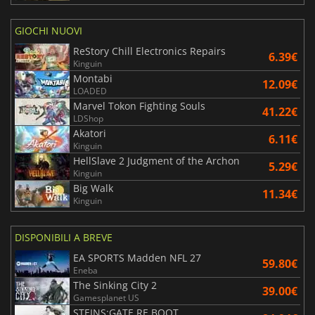
GIOCHI NUOVI
ReStory Chill Electronics Repairs
6.39€
Kinguin
Montabi
12.09€
LOADED
Marvel Tokon Fighting Souls
41.22€
LDShop
Akatori
6.11€
Kinguin
HellSlave 2 Judgment of the Archon
5.29€
Kinguin
Big Walk
11.34€
Kinguin
DISPONIBILI A BREVE
EA SPORTS Madden NFL 27
59.80€
Eneba
The Sinking City 2
39.00€
Gamesplanet US
STEINS;GATE RE BOOT