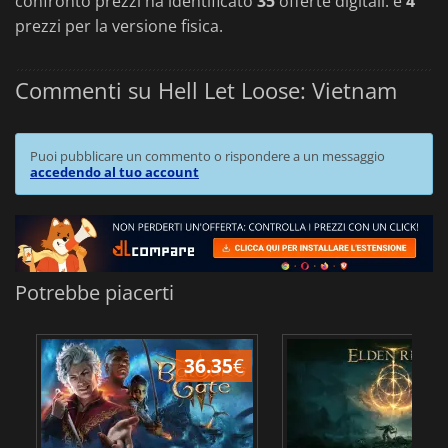
confronto prezzi ha identificato
35
offerte digitali. e
4
prezzi per la versione fisica.
Commenti su Hell Let Loose: Vietnam
Puoi pubblicare un commento o rispondere a un messaggio
accedendo al tuo account
Potrebbe piacerti
36.35
€
2