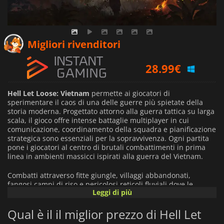
26.10
€
Migliori rivenditori
28.99
€
31.13
€
Hell Let Loose: Vietnam
permette ai giocatori di
sperimentare il caos di una delle guerre più spietate della
storia moderna. Progettato attorno alla guerra tattica su larga
scala, il gioco offre intense battaglie multiplayer in cui
comunicazione, coordinamento della squadra e pianificazione
strategica sono essenziali per la sopravvivenza. Ogni partita
pone i giocatori al centro di brutali combattimenti in prima
linea in ambienti massicci ispirati alla guerra del Vietnam.
Combatti attraverso fitte giungle, villaggi abbandonati,
fangosi campi di riso e pericolosi reticoli fluviali dove le
Leggi di più
minacce possono emergere da qualsiasi direzione. La
visibilità limitata, i sistemi di tunnel nascosti e gli agguati
Qual è il il miglior prezzo di Hell Let
imprevedibili creano una tensione costante, costringendo i
giocatori a muoversi con cautela e a fare affidamento sul