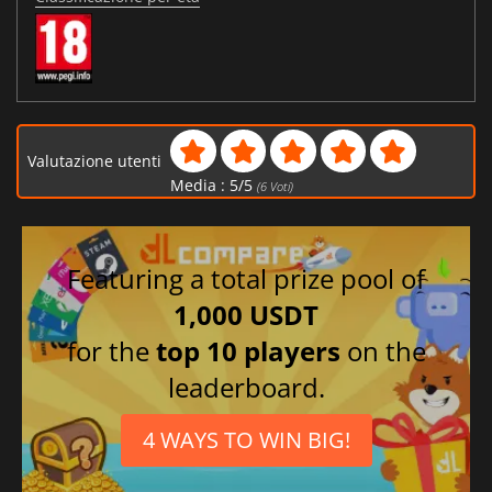
Valutazione utenti
Media :
5
/
5
(
6
Voti)
Featuring a total prize pool of
1,000 USDT
for the
top 10 players
on the
leaderboard.
4 WAYS TO WIN BIG!