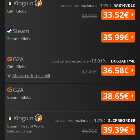
Kinguin
-14% :
codice promozionale
RAB14VDLC
Gift · Global
33.52€
38.98€
Steam
35.99€
Steam · Global
G2A
-13.91% :
codice promozionale
DCG2AD1Y4E
Gift · Global
36.58€
42.49€
Mostra offerte simili
G2A
38.65€
Steam · Global
Kinguin
-12% :
codice promozionale
DLCPREORDER
Steam · Rest of World
39.39€
44.76€
Deluxe Edition