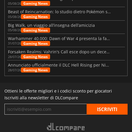
Gaming News
05/08/26
Beast of Reincarnation: lo studio dietro Pokémon su una nuova strada
Gaming News
05/08/26
Big Walk, un viaggio all’insegna dell’amicizia
Gaming News
05/08/26
Warhammer 40.000: Dawn of War 4 presenta la fazione dei Necron
Gaming News
31/07/26
Forsaken Realms: Vahrin's Call esce dopo un decennio di sviluppo
Gaming News
28/07/26
Annunciato ufficialmente il DLC Hell Rising per Nioh 3
Gaming News
28/07/26
Ottieni le offerte migliori e i codici sconto per giocatori
Iscriviti alla newsletter di DLCompare