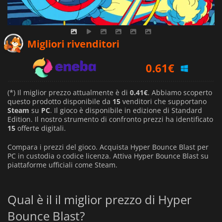
0.48
€
Migliori rivenditori
0.61
€
1.19
€
(*) Il miglior prezzo attualmente è di
0.41€
. Abbiamo scoperto
questo prodotto disponibile da
15
venditori che supportano
Steam
su
PC
. Il gioco è disponibile in edizione di Standard
Edition. Il nostro strumento di confronto prezzi ha identificato
15
offerte digitali.
Compara i prezzi del gioco. Acquista Hyper Bounce Blast per
PC in custodia o codice licenza. Attiva Hyper Bounce Blast su
piattaforme ufficiali come Steam.
Qual è il il miglior prezzo di Hyper
Bounce Blast?