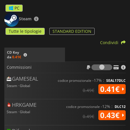
PC
Steam
Tutte le tipologie
STANDARD EDITION
Condividi
CD Key
da
0.41€
Commiss
Commissioni
GAMESEAL
-17% :
codice promozionale
SEAL17DLC
Steam · Global
0.41€
0.49€
HRKGAME
-12% :
codice promozionale
DLC12
Steam · Global
0.43€
0.49€