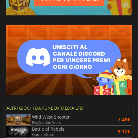
ALTRI GIOCHI DA FUNBOX MEDIA LTD
Wild West Shooter
7.49€
PlayStation Store
Battle of Rebels
9.12€
GamersGate