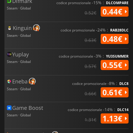
Difmark
-15% :
codice promozionale
DLCOMPARE
Steam · Global
0.44€
0.52€
Kinguin
-24% :
codice promozionale
RAB28DLC
Steam · Global
0.48€
0.63€
Yuplay
-3% :
codice promozionale
YU3SUMMER
Steam · Global
0.55€
0.57€
Eneba
-8% :
codice promozionale
DLC8
Steam · Global
0.61€
0.66€
Game Boost
-14% :
codice promozionale
DLC14
Steam · Global
1.13€
1.31€