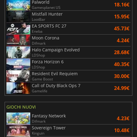
Palworld
18.16€
Gamesplanet US
Mistfall Hunter
15.95€
LootBar
EA SPORTS FC 27
45.73€
Eneba
Moon Corona
4.24€
Difmark
Halo Campaign Evolved
28.68€
LDShop
Forza Horizon 6
40.35€
LDShop
Resident Evil Requiem
30.00€
Game Boost
Call of Duty Black Ops 7
24.99€
Gamelife
GIOCHI NUOVI
Fantasy Network
4.23€
Difmark
Sovereign Tower
10.48€
Kinguin