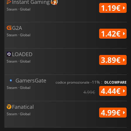
Instant Gaming
1.19€
Steam · Global
G2A
1.42€
Steam · Global
LOADED
3.89€
Steam · Global
GamersGate
-11% :
codice promozionale
DLCOMPARE
Steam · Global
4.44€
4.99€
Fanatical
4.99€
Steam · Global