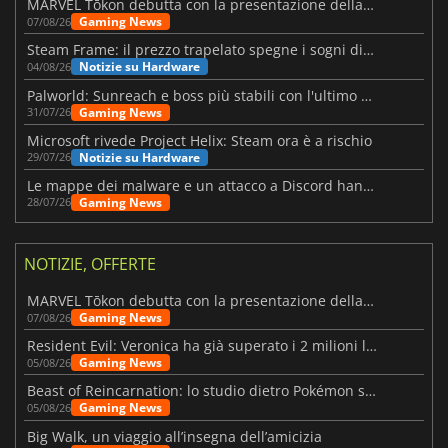
MARVEL Tōkon debutta con la presentazione della roadmap per il primo anno
Gaming News
07/08/26
Steam Frame: il prezzo trapelato spegne i sogni di un VR economico
Notizie su Hardware
04/08/26
Palworld: Sunreach e boss più stabili con l'ultimo update
Gaming News
31/07/26
Microsoft rivede Project Helix: Steam ora è a rischio
Notizie su Hardware
29/07/26
Le mappe dei malware e un attacco a Discord hanno colpito Meccha Chameleon
Gaming News
28/07/26
NOTIZIE, OFFERTE
MARVEL Tōkon debutta con la presentazione della roadmap per il primo anno
Gaming News
07/08/26
Resident Evil: Veronica ha già superato i 2 milioni liste dei desideri
Gaming News
05/08/26
Beast of Reincarnation: lo studio dietro Pokémon su una nuova strada
Gaming News
05/08/26
Big Walk, un viaggio all’insegna dell’amicizia