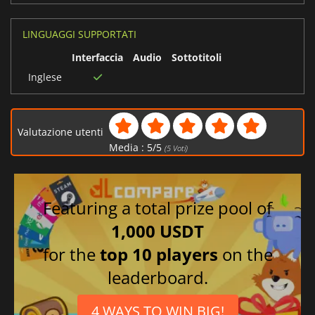
LINGUAGGI SUPPORTATI
Interfaccia
Audio
Sottotitoli
Inglese
Valutazione utenti
Media :
5
/
5
(
5
Voti)
Featuring a total prize pool of
1,000 USDT
for the
top 10 players
on the
leaderboard.
4 WAYS TO WIN BIG!