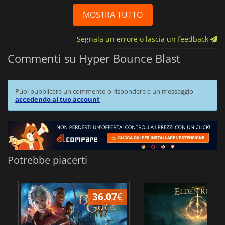
MOSTRA TUTTO
Segnala un errore o lascia un feedback
Commenti su Hyper Bounce Blast
Puoi pubblicare un commento o rispondere a un messaggio
accedendo al tuo account
Potrebbe piacerti
36.07
€
2