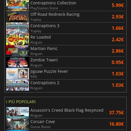
Contraptions Collection
5.99€
PlayStation Store
Off Road Redneck Racing
2.93€
Yuplay
Contraptions 3
1.66€
Yuplay
Re Loaded
2.42€
Kinguin
Martian Panic
2.86€
Kinguin
Zombie Town!
0.95€
Kinguin
Jigsaw Puzzle Fever
1.03€
K4G
Contraptions 2
1.03€
Kinguin
I PIÙ POPOLARI
Assassin's Creed Black Flag Resynced
37.75€
Kinguin
Corsair Cove
16.80€
Game Boost