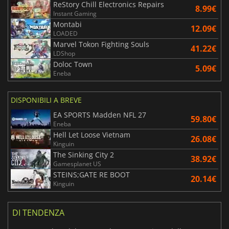
ReStory Chill Electronics Repairs
8.99€
Instant Gaming
Montabi
12.09€
LOADED
Marvel Tokon Fighting Souls
41.22€
LDShop
Doloc Town
5.09€
Eneba
DISPONIBILI A BREVE
EA SPORTS Madden NFL 27
59.80€
Eneba
Hell Let Loose Vietnam
26.08€
Kinguin
The Sinking City 2
38.92€
Gamesplanet US
STEINS;GATE RE BOOT
20.14€
Kinguin
DI TENDENZA