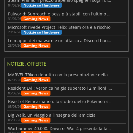
Steam Frame: il prezzo trapelato spegne i sogni di un VR economico
Notizie su Hardware
04/08/26
Palworld: Sunreach e boss più stabili con l'ultimo update
Gaming News
31/07/26
Microsoft rivede Project Helix: Steam ora è a rischio
Notizie su Hardware
29/07/26
Le mappe dei malware e un attacco a Discord hanno colpito Meccha Chameleon
Gaming News
28/07/26
NOTIZIE, OFFERTE
MARVEL Tōkon debutta con la presentazione della roadmap per il primo anno
Gaming News
07/08/26
Resident Evil: Veronica ha già superato i 2 milioni liste dei desideri
Gaming News
05/08/26
Beast of Reincarnation: lo studio dietro Pokémon su una nuova strada
Gaming News
05/08/26
Big Walk, un viaggio all’insegna dell’amicizia
Gaming News
05/08/26
Warhammer 40.000: Dawn of War 4 presenta la fazione dei Necron