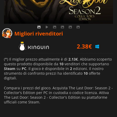
2.13
€
Migliori rivenditori
2.38
€
2.54
€
(*) Il miglior prezzo attualmente è di
2.13€
. Abbiamo scoperto
questo prodotto disponibile da
10
venditori che supportano
Steam
su
PC
. Il gioco è disponibile in
2
edizioni. Il nostro
strumento di confronto prezzi ha identificato
10
offerte
digitali.
Compara i prezzi del gioco. Acquista The Last Door: Season 2 -
Collector's Edition per PC in custodia o codice licenza. Attiva
The Last Door: Season 2 - Collector's Edition su piattaforme
ufficiali come Steam.