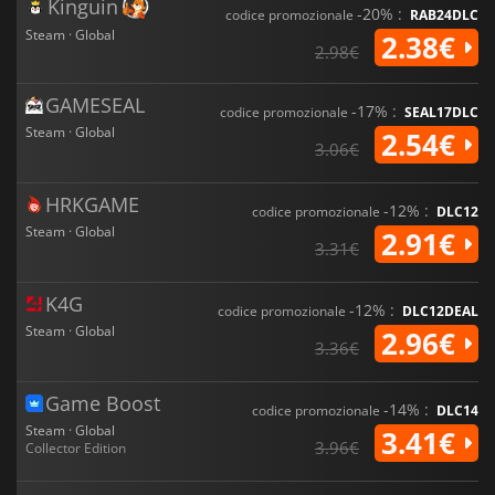
Kinguin
-20% :
codice promozionale
RAB24DLC
Steam · Global
2.38€
2.98€
GAMESEAL
-17% :
codice promozionale
SEAL17DLC
Steam · Global
2.54€
3.06€
HRKGAME
-12% :
codice promozionale
DLC12
Steam · Global
2.91€
3.31€
K4G
-12% :
codice promozionale
DLC12DEAL
Steam · Global
2.96€
3.36€
Game Boost
-14% :
codice promozionale
DLC14
Steam · Global
3.41€
3.96€
Collector Edition