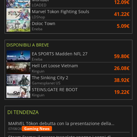
12.09€
LOADED
Marvel Tokon Fighting Souls
41.22€
LDShop
Doloc Town
5.09€
Eneba
DISPONIBILI A BREVE
EA SPORTS Madden NFL 27
59.80€
Eneba
Hell Let Loose Vietnam
26.08€
Kinguin
The Sinking City 2
38.92€
Gamesplanet US
STEINS;GATE RE BOOT
19.22€
Kinguin
DI TENDENZA
MARVEL Tōkon debutta con la presentazione della roadmap per il primo anno
Gaming News
07/08/26