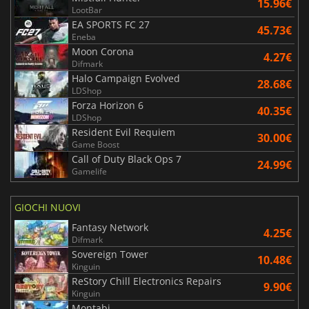
15.96€
LootBar
EA SPORTS FC 27
45.73€
Eneba
Moon Corona
4.27€
Difmark
Halo Campaign Evolved
28.68€
LDShop
Forza Horizon 6
40.35€
LDShop
Resident Evil Requiem
30.00€
Game Boost
Call of Duty Black Ops 7
24.99€
Gamelife
GIOCHI NUOVI
Fantasy Network
4.25€
Difmark
Sovereign Tower
10.48€
Kinguin
ReStory Chill Electronics Repairs
9.90€
Kinguin
Montabi