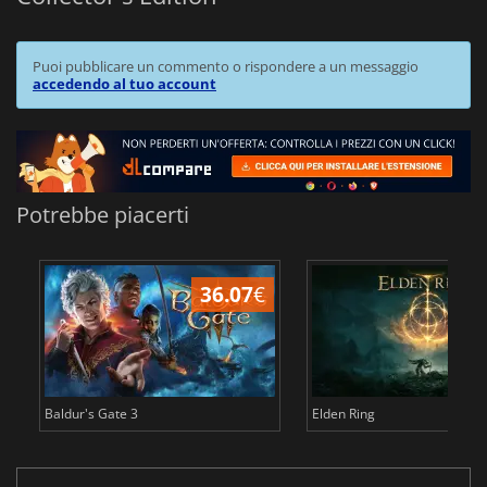
Puoi pubblicare un commento o rispondere a un messaggio
accedendo al tuo account
Potrebbe piacerti
36.07
€
2
Baldur's Gate 3
Elden Ring