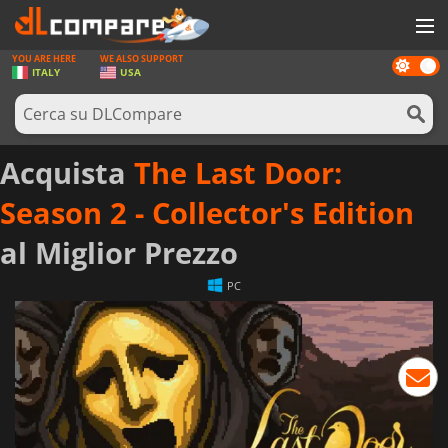
YOU ARE HERE
WE ALSO SUPPORT
Dark
GIOCHI
ITALY
USA
mode
PREPAGATE
SOFTWARE
Acquista
The Last Door:
REWARDS
Season 2 - Collector's Edition
HARDWARE
al Miglior Prezzo
NOTIZIE
PC
ACCEDI O REGISTRATI