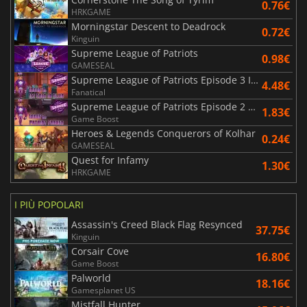
0.76€
HRKGAME
Morningstar Descent to Deadrock
0.72€
Kinguin
Supreme League of Patriots
0.98€
GAMESEAL
Supreme League of Patriots Episode 3 Ice Cold in Ellis
4.48€
Fanatical
Supreme League of Patriots Episode 2 Patriot Frames
1.83€
Game Boost
Heroes & Legends Conquerors of Kolhar
0.24€
GAMESEAL
Quest for Infamy
1.30€
HRKGAME
I PIÙ POPOLARI
Assassin's Creed Black Flag Resynced
37.75€
Kinguin
Corsair Cove
16.80€
Game Boost
Palworld
18.16€
Gamesplanet US
Mistfall Hunter