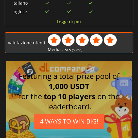
Italiano
Inglese
Francese
Leggi di più
Tedesco
Spagnolo
Valutazione utenti
Media :
5
/
5
(
5
Voti)
Featuring a total prize pool of
1,000 USDT
for the
top 10 players
on the
leaderboard.
4 WAYS TO WIN BIG!