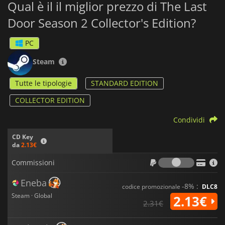
Qual è il il miglior prezzo di The Last
Door Season 2 Collector's Edition?
PC
Steam
Tutte le tipologie
STANDARD EDITION
COLLECTOR EDITION
Condividi
CD Key
da
2.13€
Commiss
Commissioni
Eneba
-8% :
codice promozionale
DLC8
Steam · Global
2.13€
2.31€