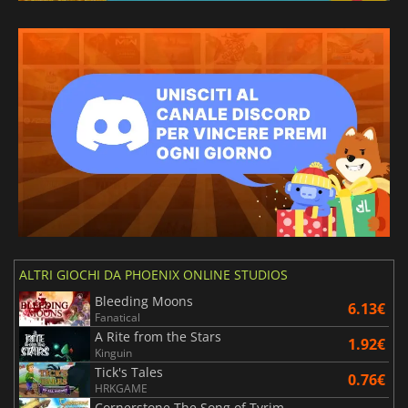
ALTRI GIOCHI DA PHOENIX ONLINE STUDIOS
Bleeding Moons
6.13€
Fanatical
A Rite from the Stars
1.92€
Kinguin
Tick's Tales
0.76€
HRKGAME
Cornerstone The Song of Tyrim