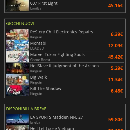
007 First Light
45.16€
LootBar
GIOCHI NUOVI
ReStory Chill Electronics Repairs
6.39€
Kinguin
Montabi
12.09€
LOADED
Marvel Tokon Fighting Souls
45.42€
Game Boost
HellSlave II Judgment of the Archon
5.29€
Kinguin
Big Walk
11.34€
Kinguin
Kill The Shadow
6.48€
Kinguin
DISPONIBILI A BREVE
EA SPORTS Madden NFL 27
59.80€
Eneba
Hell Let Loose Vietnam