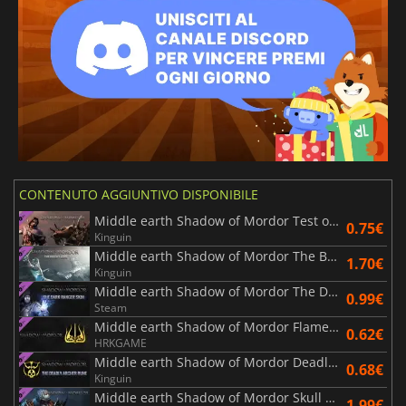
CONTENUTO AGGIUNTIVO DISPONIBILE
Middle earth Shadow of Mordor Test of Speed
0.75€
Kinguin
Middle earth Shadow of Mordor The Bright Lord
1.70€
Kinguin
Middle earth Shadow of Mordor The Dark Ranger Character Skin
0.99€
Steam
Middle earth Shadow of Mordor Flame of Anor Rune
0.62€
HRKGAME
Middle earth Shadow of Mordor Deadly Archer Rune
0.68€
Kinguin
Middle earth Shadow of Mordor Skull Crushers Warband
1.99€