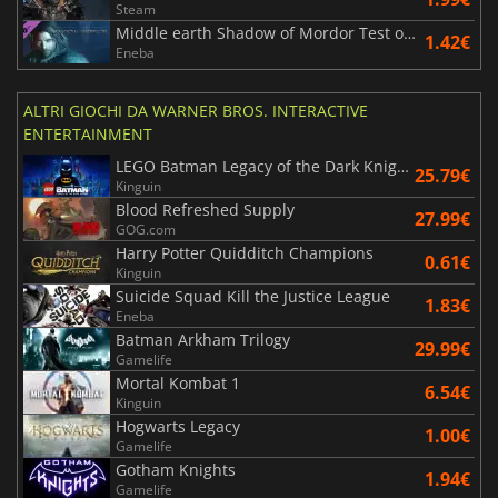
Steam
Middle earth Shadow of Mordor Test of Wisdom
1.42€
Eneba
ALTRI GIOCHI DA WARNER BROS. INTERACTIVE
ENTERTAINMENT
LEGO Batman Legacy of the Dark Knight
25.79€
Kinguin
Blood Refreshed Supply
27.99€
GOG.com
Harry Potter Quidditch Champions
0.61€
Kinguin
Suicide Squad Kill the Justice League
1.83€
Eneba
Batman Arkham Trilogy
29.99€
Gamelife
Mortal Kombat 1
6.54€
Kinguin
Hogwarts Legacy
1.00€
Gamelife
Gotham Knights
1.94€
Gamelife