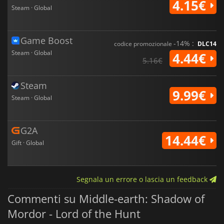
4.15€
Steam · Global
Game Boost
-14% :
codice promozionale
DLC14
Steam · Global
4.44€
5.16€
Steam
9.99€
Steam · Global
G2A
14.44€
Gift · Global
Segnala un errore o lascia un feedback
Commenti su Middle-earth: Shadow of
Mordor - Lord of the Hunt