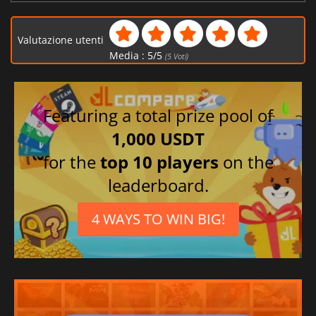
Valutazione utenti
Media :
5
/
5
(
5
Voti)
Featuring a total prize pool of
1,000 USDT
for the
top 10 players
on the
leaderboard.
4 WAYS TO WIN BIG!