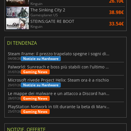
26.10€
Kinguin
The Sinking City 2
38.98€
Gamesplanet US
STEINS;GATE RE BOOT
33.54€
Kinguin
DI TENDENZA
Steam Frame: il prezzo trapelato spegne i sogni di un VR economico
Notizie su Hardware
04/08/26
Palworld: Sunreach e boss più stabili con l'ultimo update
Gaming News
31/07/26
Microsoft rivede Project Helix: Steam ora è a rischio
Notizie su Hardware
29/07/26
Le mappe dei malware e un attacco a Discord hanno colpito Meccha Chameleon
Gaming News
28/07/26
PlayStation Network in tilt durante la beta di Marvel Tōkon
Gaming News
25/07/26
NOTIZIE, OFFERTE