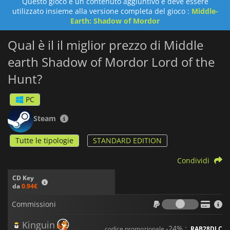
Questo gioco è un contenuto aggiuntivo e deve essere
utilizzato insieme alla versione completa del gioco :
Middle-
Earth: Shadow of Mordor
Qual è il il miglior prezzo di Middle
earth Shadow of Mordor Lord of the
Hunt?
PC
Steam
Tutte le tipologie
STANDARD EDITION
Condividi
CD Key
da
0.94€
Commiss
Commissioni
Kinguin
-24% :
codice promozionale
RAB28DLC