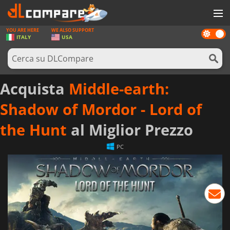
YOU ARE HERE
WE ALSO SUPPORT
Dark
GIOCHI
ITALY
USA
mode
PREPAGATE
SOFTWARE
Acquista
Middle-earth:
REWARDS
Shadow of Mordor - Lord of
HARDWARE
the Hunt
al Miglior Prezzo
NOTIZIE
PC
ACCEDI O REGISTRATI