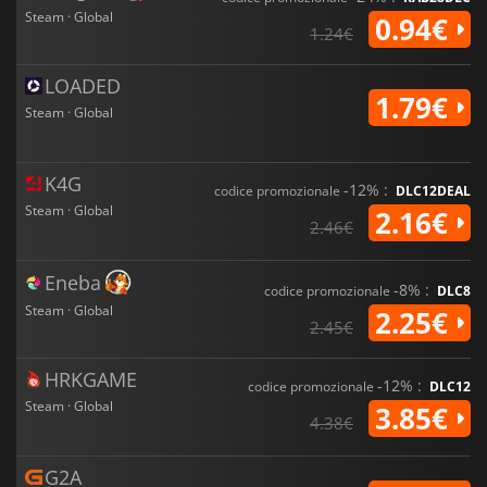
Steam · Global
0.94€
1.24€
LOADED
1.79€
Steam · Global
K4G
-12% :
codice promozionale
DLC12DEAL
Steam · Global
2.16€
2.46€
Eneba
-8% :
codice promozionale
DLC8
Steam · Global
2.25€
2.45€
HRKGAME
-12% :
codice promozionale
DLC12
Steam · Global
3.85€
4.38€
G2A