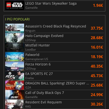
LEGO Star Wars Skywalker Saga
1.94€
Gamelife
I PIÙ POPOLARI
Assassin's Creed Black Flag Resynced
37.75€
Kinguin
Halo Campaign Evolved
28.68€
LDShop
Mistfall Hunter
16.01€
LootBar
Palworld
18.19€
Gamesplanet US
Forza Horizon 6
40.35€
LDShop
EA SPORTS FC 27
45.73€
Eneba
DRAGON BALL Sparking! ZERO Super Limit Breaking NEO
25.68€
G2A
Call of Duty Black Ops 7
24.99€
Gamelife
Resident Evil Requiem
30.26€
K4G