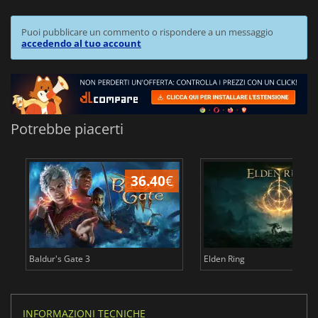
Puoi pubblicare un commento o rispondere a un messaggio
accedendo al tuo account
Potrebbe piacerti
36.40
€
2
Baldur's Gate 3
Elden Ring
INFORMAZIONI TECNICHE