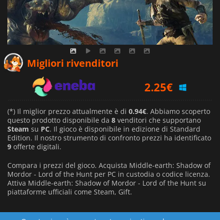
0.94
€
Migliori rivenditori
2.25
€
1.79
€
(*) Il miglior prezzo attualmente è di
0.94€
. Abbiamo scoperto
questo prodotto disponibile da
8
venditori che supportano
Steam
su
PC
. Il gioco è disponibile in edizione di Standard
Edition. Il nostro strumento di confronto prezzi ha identificato
9
offerte digitali.
Compara i prezzi del gioco. Acquista Middle-earth: Shadow of
Mordor - Lord of the Hunt per PC in custodia o codice licenza.
Attiva Middle-earth: Shadow of Mordor - Lord of the Hunt su
piattaforme ufficiali come Steam, Gift.