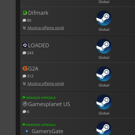
Global
Difmark
80
Mostra offerte simili
Global
LOADED
243
Global
G2A
312
Mostra offerte simili
Global
NEGOZIO UFFICIALE
Gamesplanet US
6
Global
NEGOZIO UFFICIALE
GamersGate