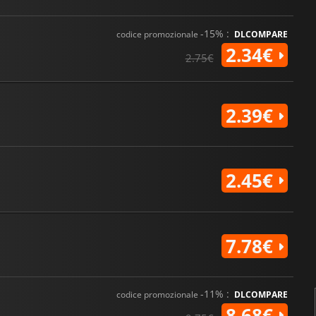
-15% :
codice promozionale
DLCOMPARE
2.34€
2.75€
2.39€
2.45€
7.78€
-11% :
codice promozionale
DLCOMPARE
8.68€