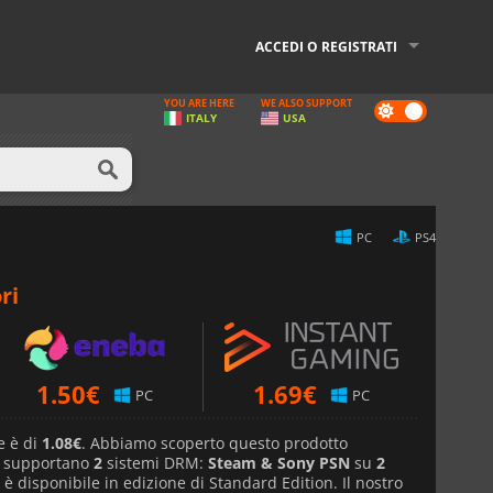
ACCEDI O REGISTRATI
YOU ARE HERE
WE ALSO SUPPORT
Dark
ITALY
USA
mode
PC
PS4
ri
1.50
€
1.69
€
PC
PC
e è di
1.08€
. Abbiamo scoperto questo prodotto
e supportano
2
sistemi DRM:
Steam & Sony PSN
su
2
co è disponibile in edizione di Standard Edition. Il nostro