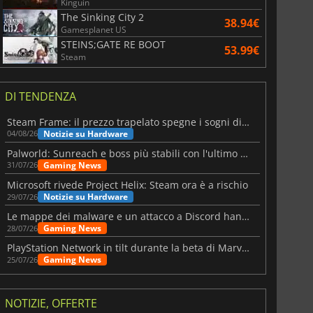
Kinguin
The Sinking City 2
38.94€
Gamesplanet US
STEINS;GATE RE BOOT
53.99€
Steam
DI TENDENZA
Steam Frame: il prezzo trapelato spegne i sogni di un VR economico
Notizie su Hardware
04/08/26
Palworld: Sunreach e boss più stabili con l'ultimo update
Gaming News
31/07/26
Microsoft rivede Project Helix: Steam ora è a rischio
Notizie su Hardware
29/07/26
Le mappe dei malware e un attacco a Discord hanno colpito Meccha Chameleon
Gaming News
28/07/26
PlayStation Network in tilt durante la beta di Marvel Tōkon
Gaming News
25/07/26
NOTIZIE, OFFERTE