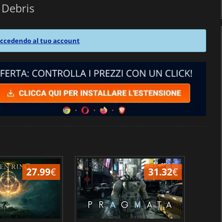
Debris
ccedendo al tuo account
27.99
€
31.32
€