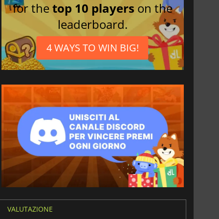
for the
top 10 players
on the
leaderboard.
4 WAYS TO WIN BIG!
VALUTAZIONE