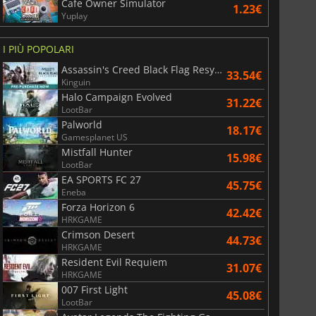
Cafe Owner Simulator
1.23€
Yuplay
I PIÙ POPOLARI
Assassin's Creed Black Flag Resynced
33.54€
Kinguin
Halo Campaign Evolved
31.22€
LootBar
Palworld
18.17€
Gamesplanet US
Mistfall Hunter
15.98€
LootBar
EA SPORTS FC 27
45.75€
Eneba
Forza Horizon 6
42.42€
HRKGAME
Crimson Desert
44.73€
6.76
€
15.48
€
HRKGAME
Resident Evil Requiem
31.07€
HRKGAME
007 First Light
45.08€
LootBar