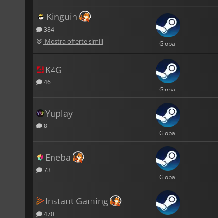
Kinguin
384
Mostra offerte simili
Global
K4G
46
Global
Yuplay
8
Global
Eneba
73
Global
Instant Gaming
470