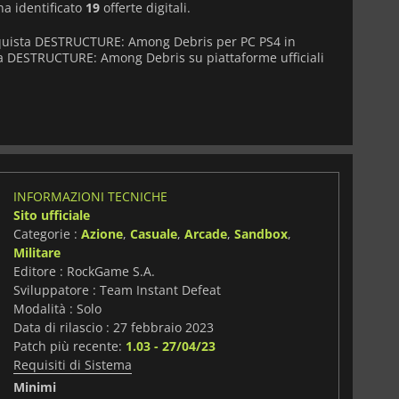
ha identificato
19
offerte digitali.
cquista DESTRUCTURE: Among Debris per PC PS4 in
iva DESTRUCTURE: Among Debris su piattaforme ufficiali
INFORMAZIONI TECNICHE
Sito ufficiale
Categorie :
Azione
,
Casuale
,
Arcade
,
Sandbox
,
Militare
Editore : RockGame S.A.
Sviluppatore : Team Instant Defeat
Modalità : Solo
Data di rilascio : 27 febbraio 2023
Patch più recente:
1.03 - 27/04/23
Requisiti di Sistema
i
Minimi