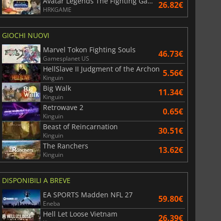
Avatar Legends The Fighting Game
26.82€
War WARHAMMER 3
Lies Of P
HRKGAME
GIOCHI NUOVI
Marvel Tokon Fighting Souls
46.73€
Gamesplanet US
HellSlave II Judgment of the Archon
5.56€
Kinguin
Big Walk
11.34€
Kinguin
Retrowave 2
0.65€
Kinguin
Beast of Reincarnation
30.51€
Kinguin
The Ranchers
13.62€
Kinguin
DISPONIBILI A BREVE
EA SPORTS Madden NFL 27
59.80€
Eneba
Hell Let Loose Vietnam
26.39€