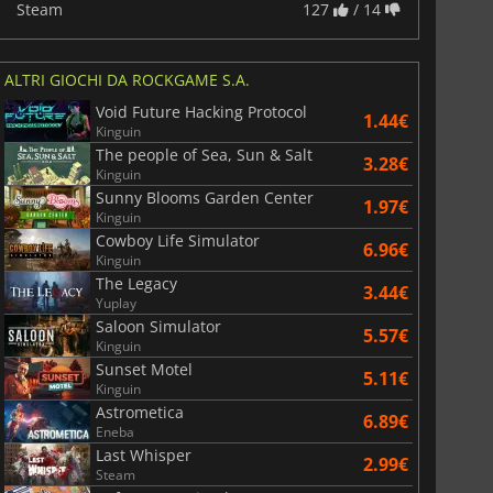
Steam
127
/ 14
ALTRI GIOCHI DA ROCKGAME S.A.
Void Future Hacking Protocol
1.44€
Kinguin
The people of Sea, Sun & Salt
3.28€
Kinguin
Sunny Blooms Garden Center
1.97€
Kinguin
Cowboy Life Simulator
6.96€
Kinguin
The Legacy
3.44€
Yuplay
Saloon Simulator
5.57€
Kinguin
Sunset Motel
5.11€
Kinguin
Astrometica
6.89€
Eneba
Last Whisper
2.99€
Steam