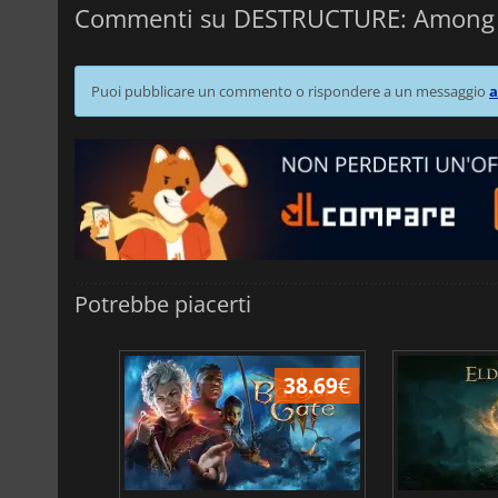
Commenti su DESTRUCTURE: Among 
Puoi pubblicare un commento o rispondere a un messaggio
a
Potrebbe piacerti
45.08
€
38.69
€