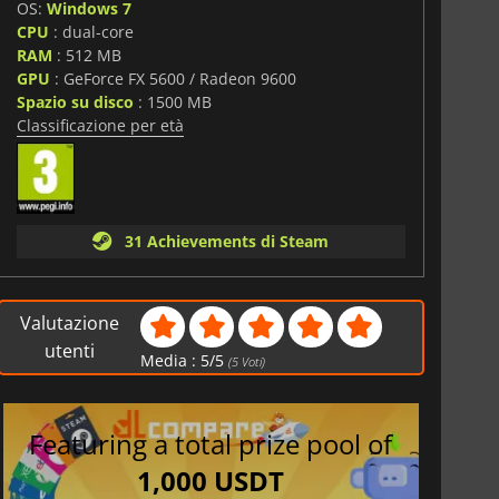
OS:
Windows 7
CPU
: dual-core
RAM
: 512 MB
GPU
: GeForce FX 5600 / Radeon 9600
Spazio su disco
: 1500 MB
Classificazione per età
31 Achievements di Steam
Valutazione
utenti
Media :
5
/
5
(
5
Voti)
Featuring a total prize pool of
1,000 USDT