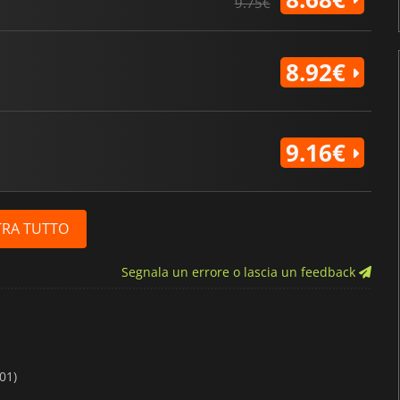
9.75€
8.92€
9.16€
RA TUTTO
Segnala un errore o lascia un feedback
01)