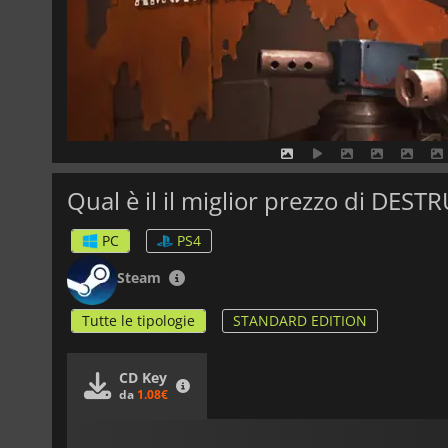
Qual è il il miglior prezzo di DE
PC
PS4
Steam
Tutte le tipologie
STANDARD EDITION
CD Key
da
1.08€