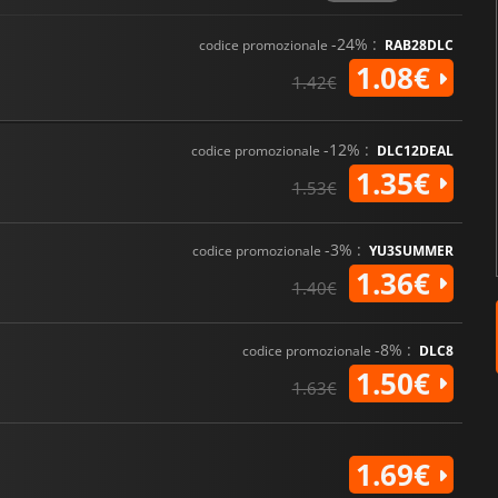
-24% :
codice promozionale
RAB28DLC
1.08€
1.42€
-12% :
codice promozionale
DLC12DEAL
1.35€
1.53€
-3% :
codice promozionale
YU3SUMMER
1.36€
1.40€
-8% :
codice promozionale
DLC8
1.50€
1.63€
1.69€