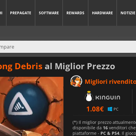
HI
PREPAGATE
SOFTWARE
REWARDS
HARDWARE
NOTIZIE
ng Debris
al Miglior Prezzo
Migliori rivendito
1.08
€
PC
(*) Il miglior prezzo attualment
disponibile da
16
venditori ch
piattaforme -
PC & PS4
. Il gio