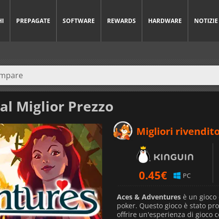
HI
PREPAGATE
SOFTWARE
REWARDS
HARDWARE
NOTIZIE
al Miglior Prezzo
Migliori rivendito
0.45
€
PC
Aces & Adventures
è un gioco 
poker. Questo gioco è stato pro
offrire un'esperienza di gioco