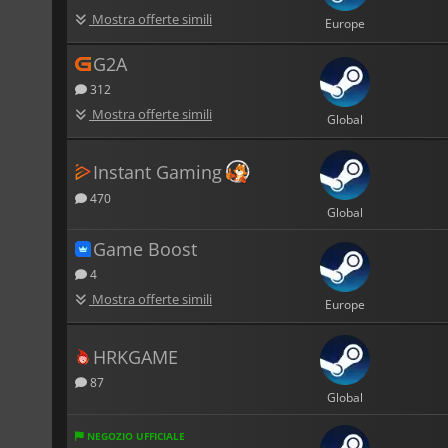
Mostra offerte simili
Europe
G2A
312
Mostra offerte simili
Global
Instant Gaming
470
Global
Game Boost
4
Mostra offerte simili
Europe
HRKGAME
87
Global
NEGOZIO UFFICIALE