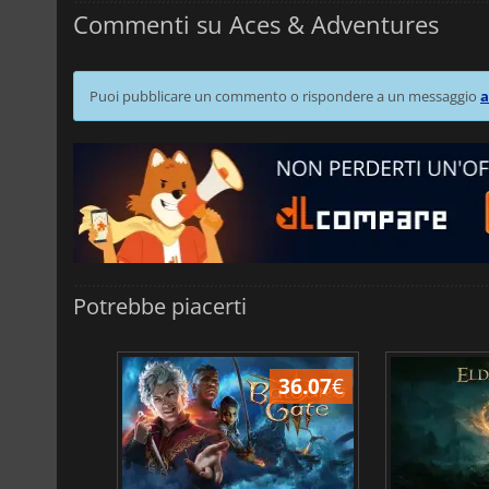
Commenti su Aces & Adventures
Puoi pubblicare un commento o rispondere a un messaggio
a
Potrebbe piacerti
45.02
€
36.07
€