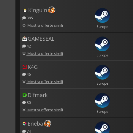
Kinguin
385
Mostra offerte simili
Europe
GAMESEAL
42
Mostra offerte simili
Europe
K4G
46
Mostra offerte simili
Europe
Difmark
80
Mostra offerte simili
Europe
Eneba
74