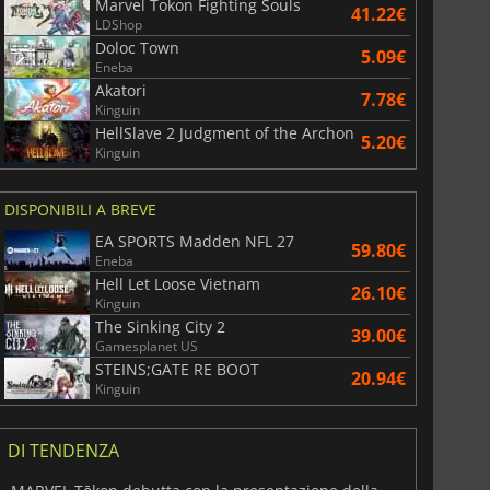
Marvel Tokon Fighting Souls
41.22€
LDShop
Doloc Town
5.09€
Eneba
Akatori
7.78€
Kinguin
HellSlave 2 Judgment of the Archon
5.20€
Kinguin
DISPONIBILI A BREVE
EA SPORTS Madden NFL 27
59.80€
Eneba
Hell Let Loose Vietnam
26.10€
Kinguin
The Sinking City 2
39.00€
Gamesplanet US
STEINS;GATE RE BOOT
20.94€
Kinguin
DI TENDENZA