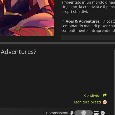
ambientato in un mondo dinamic
l'ingegno, la creatività e il pe
propri obiettivi.
In
Aces & Adventures
, i gioca
combinando mani di poker con po
combattimento. Intraprendendo u
viaggeranno attraverso 13 cam
delle quali presenta una narraz
generati proceduralmente, aggi
che mantiene l'esperienza di gi
 & Adventures?
Nel mondo dei giochi,
Aces & 
narrazione e del piacere coinv
nel fornire un'esperienza di gio
design, dalla sua narrazione ac
Condividi
Monitora prezzi
Commission
Commissioni