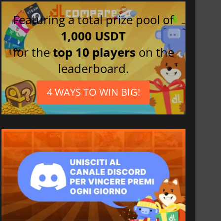
Tedesco
Featuring a total prize pool of
Turco
1,000 USDT
Francese
for the
top 10 players
on the
Giapponese
Portoghese
leaderboard.
brasiliano
Polacco
4 WAYS TO WIN BIG!
Coreano