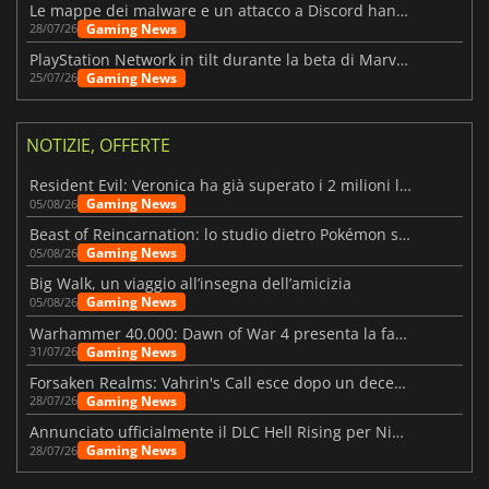
Le mappe dei malware e un attacco a Discord hanno colpito Meccha Chameleon
Gaming News
28/07/26
PlayStation Network in tilt durante la beta di Marvel Tōkon
Gaming News
25/07/26
NOTIZIE, OFFERTE
Resident Evil: Veronica ha già superato i 2 milioni liste dei desideri
Gaming News
05/08/26
Beast of Reincarnation: lo studio dietro Pokémon su una nuova strada
Gaming News
05/08/26
Big Walk, un viaggio all’insegna dell’amicizia
Gaming News
05/08/26
Warhammer 40.000: Dawn of War 4 presenta la fazione dei Necron
Gaming News
31/07/26
Forsaken Realms: Vahrin's Call esce dopo un decennio di sviluppo
Gaming News
28/07/26
Annunciato ufficialmente il DLC Hell Rising per Nioh 3
Gaming News
28/07/26