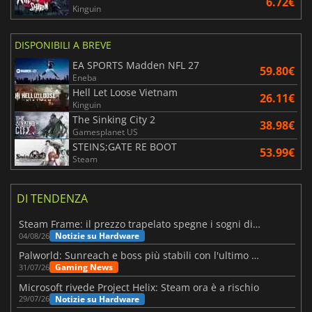
6.72€
Kinguin
DISPONIBILI A BREVE
EA SPORTS Madden NFL 27
59.80€
Eneba
Hell Let Loose Vietnam
26.11€
Kinguin
The Sinking City 2
38.98€
Gamesplanet US
STEINS;GATE RE BOOT
53.99€
Steam
DI TENDENZA
Steam Frame: il prezzo trapelato spegne i sogni di un VR economico
Notizie su Hardware
04/08/26
Palworld: Sunreach e boss più stabili con l'ultimo update
Gaming News
31/07/26
Microsoft rivede Project Helix: Steam ora è a rischio
Notizie su Hardware
29/07/26