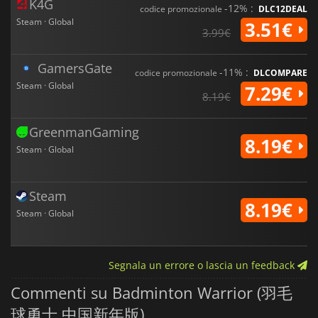
K4G
-12% :
codice promozionale
DLC12DEAL
Steam · Global
3.51€
3.99€
GamersGate
-11% :
codice promozionale
DLCOMPARE
Steam · Global
7.29€
8.19€
GreenmanGaming
8.19€
Steam · Global
Steam
8.19€
Steam · Global
Segnala un errore o lascia un feedback
Commenti su Badminton Warrior (羽毛
球勇士 中国新年版)