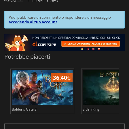
Puoi pubblicare un commento o rispondere a un messaggio
accedendo al tuo account
Potrebbe piacerti
36.40
€
2
Baldur's Gate 3
Elden Ring