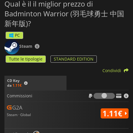
Qual è il il miglior prezzo di
Badminton Warrior (羽毛球勇士 中国
新年版)?
PC
Steam
Tutte le tipologie
STANDARD EDITION
Condividi
CD Key
da
1.11€
Commiss
Commissioni
G2A
1.11€
Steam · Global