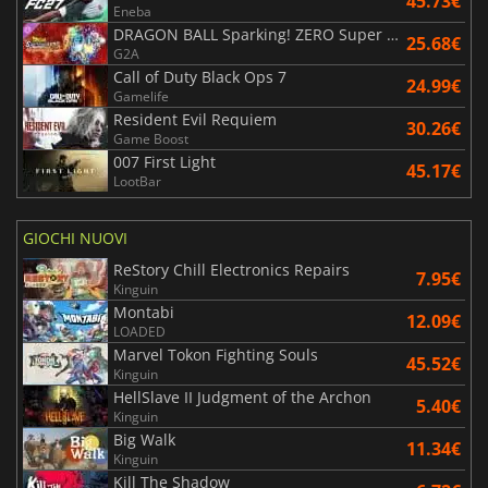
45.73€
Eneba
DRAGON BALL Sparking! ZERO Super Limit Breaking NEO
25.68€
G2A
Call of Duty Black Ops 7
24.99€
Gamelife
Resident Evil Requiem
30.26€
Game Boost
007 First Light
45.17€
LootBar
GIOCHI NUOVI
ReStory Chill Electronics Repairs
7.95€
Kinguin
Montabi
12.09€
LOADED
Marvel Tokon Fighting Souls
45.52€
Kinguin
HellSlave II Judgment of the Archon
5.40€
Kinguin
Big Walk
11.34€
Kinguin
Kill The Shadow