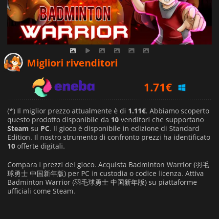
1.18
€
Migliori rivenditori
1.71
€
1.11
€
(*) Il miglior prezzo attualmente è di
1.11€
. Abbiamo scoperto
questo prodotto disponibile da
10
venditori che supportano
Steam
su
PC
. Il gioco è disponibile in edizione di Standard
Edition. Il nostro strumento di confronto prezzi ha identificato
10
offerte digitali.
Compara i prezzi del gioco. Acquista Badminton Warrior (羽毛
球勇士 中国新年版) per PC in custodia o codice licenza. Attiva
Badminton Warrior (羽毛球勇士 中国新年版) su piattaforme
ufficiali come Steam.