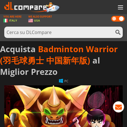
YOU ARE HERE
WE ALSO SUPPORT
Dark
GIOCHI
ITALY
USA
mode
PREPAGATE
SOFTWARE
Acquista
Badminton Warrior
REWARDS
(羽毛球勇士 中国新年版)
al
HARDWARE
Miglior Prezzo
NOTIZIE
PC
ACCEDI O REGISTRATI