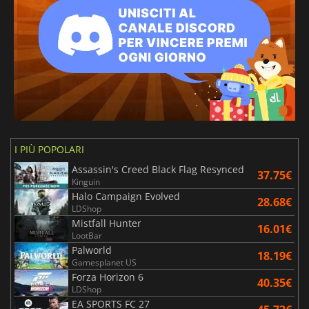
I PIÙ POPOLARI
Assassin's Creed Black Flag Resynced
37.75€
Kinguin
Halo Campaign Evolved
28.68€
LDShop
Mistfall Hunter
16.01€
LootBar
Palworld
18.19€
Gamesplanet US
Forza Horizon 6
40.35€
LDShop
EA SPORTS FC 27