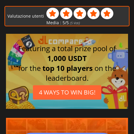
Valutazione utenti
Media :
5
/
5
(
5
Voti)
Featuring a total prize pool of
1,000 USDT
for the
top 10 players
on the
leaderboard.
4 WAYS TO WIN BIG!