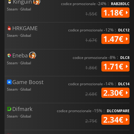
Kinguin
-24% :
codice promozionale
RAB28DLC
Steam · Global
1.18€
1.55€
HRKGAME
-12% :
codice promozionale
DLC12
Steam · Global
1.47€
1.67€
Eneba
-8% :
codice promozionale
DLC8
Steam · Global
1.71€
1.86€
Game Boost
-14% :
codice promozionale
DLC14
Steam · Global
2.30€
2.68€
Difmark
-15% :
codice promozionale
DLCOMPARE
Steam · Global
2.34€
2.75€