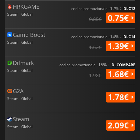
HRKGAME
-12% :
codice promozionale
DLC12
Steam · Global
0.75€
0.85€
Game Boost
-14% :
codice promozionale
DLC14
Steam · Global
1.39€
1.62€
Difmark
-15% :
codice promozionale
DLCOMPARE
Steam · Global
1.68€
1.98€
G2A
1.78€
Steam · Global
Steam
2.09€
Steam · Global