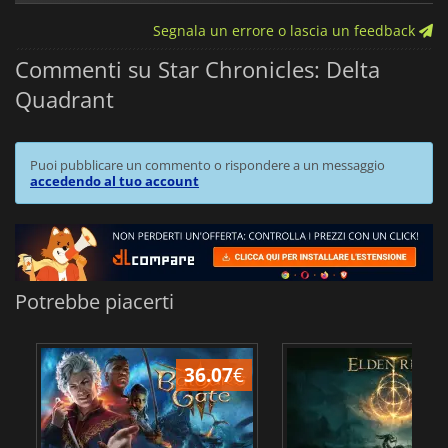
Segnala un errore o lascia un feedback
Commenti su Star Chronicles: Delta
Quadrant
Puoi pubblicare un commento o rispondere a un messaggio
accedendo al tuo account
Potrebbe piacerti
36.07
€
2