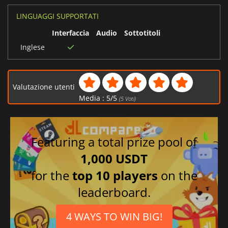
LINGUAGGI SUPPORTATI
Interfaccia
Audio
Sottotitoli
Inglese
Valutazione utenti
Media :
5
/
5
(
5
Voti)
Featuring a total prize pool of
1,000 USDT
for the
top 10 players
on the
leaderboard.
4 WAYS TO WIN BIG!