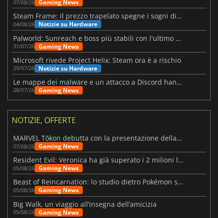
Gaming News
07/08/26
Steam Frame: il prezzo trapelato spegne i sogni di un VR economico
Notizie su Hardware
04/08/26
Palworld: Sunreach e boss più stabili con l'ultimo update
Gaming News
31/07/26
Microsoft rivede Project Helix: Steam ora è a rischio
Notizie su Hardware
29/07/26
Le mappe dei malware e un attacco a Discord hanno colpito Meccha Chameleon
Gaming News
28/07/26
NOTIZIE, OFFERTE
MARVEL Tōkon debutta con la presentazione della roadmap per il primo anno
Gaming News
07/08/26
Resident Evil: Veronica ha già superato i 2 milioni liste dei desideri
Gaming News
05/08/26
Beast of Reincarnation: lo studio dietro Pokémon su una nuova strada
Gaming News
05/08/26
Big Walk, un viaggio all’insegna dell’amicizia
Gaming News
05/08/26