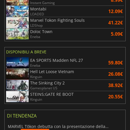
8.99€
Instant Gaming
Montabi
12.09€
LOADED
Marvel Tokon Fighting Souls
41.22€
LDShop
Doloc Town
5.09€
Eneba
DISPONIBILI A BREVE
EA SPORTS Madden NFL 27
59.80€
Eneba
Hell Let Loose Vietnam
26.08€
Kinguin
The Sinking City 2
38.92€
Gamesplanet US
STEINS;GATE RE BOOT
20.55€
Kinguin
DI TENDENZA
MARVEL Tōkon debutta con la presentazione della roadmap per il primo anno