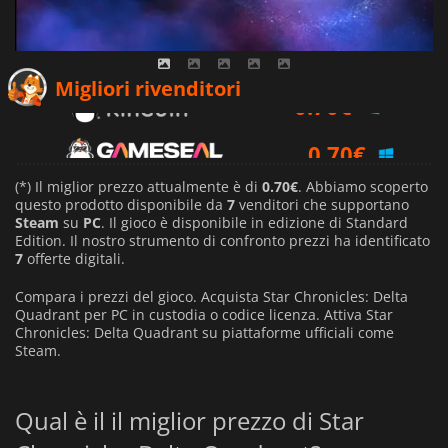
0.70
€
Migliori rivenditori
0.70
€
0.75
€
(*) Il miglior prezzo attualmente è di
0.70€
. Abbiamo scoperto
questo prodotto disponibile da
7
venditori che supportano
Steam
su
PC
. Il gioco è disponibile in edizione di Standard
Edition. Il nostro strumento di confronto prezzi ha identificato
7
offerte digitali.
Compara i prezzi del gioco. Acquista Star Chronicles: Delta
Quadrant per PC in custodia o codice licenza. Attiva Star
Chronicles: Delta Quadrant su piattaforme ufficiali come
Steam.
Qual è il il miglior prezzo di Star