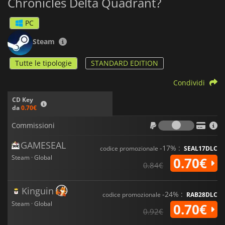
Chronicles Delta Quadrant?
PC
Steam
Tutte le tipologie
STANDARD EDITION
Condividi
CD Key
da
0.70€
Commiss
Commissioni
GAMESEAL
-17% :
codice promozionale
SEAL17DLC
Steam · Global
0.70€
0.84€
Kinguin
-24% :
codice promozionale
RAB28DLC
Steam · Global
0.70€
0.92€