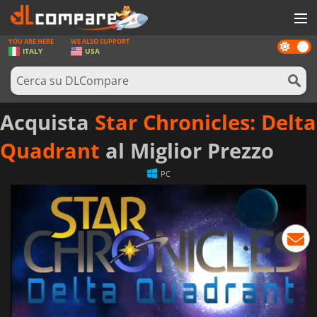
YOU ARE HERE
WE ALSO SUPPORT
Dark
GIOCHI
ITALY
USA
mode
PREPAGATE
SOFTWARE
Acquista
Star Chronicles: Delta
REWARDS
Quadrant
al Miglior Prezzo
HARDWARE
PC
NOTIZIE
ACCEDI O REGISTRATI