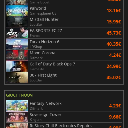
Game Boost
Palworld
18.16€
Gamesplanet US
Mistfall Hunter
15.95€
LootBar
EA SPORTS FC 27
45.73€
Eneba
Forza Horizon 6
40.35€
LDShop
Moon Corona
4.24€
Difmark
Call of Duty Black Ops 7
24.99€
Gamelife
007 First Light
45.02€
LootBar
GIOCHI NUOVI
Fantasy Network
4.23€
Difmark
Sovereign Tower
9.66€
Kinguin
ReStory Chill Electronics Repairs