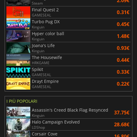
2.09€
Steam
Final Quest 2
0.31€
GAMESEAL
Turbo Pug DX
0.45€
Kinguin
Hyper color ball
1.48€
Kinguin
Joana's Life
0.93€
Kinguin
The Housewife
0.44€
HRKGAME
Spikit
0.33€
GAMESEAL
Drayt Empire
0.22€
GAMESEAL
I PIÙ POPOLARI
Assassin's Creed Black Flag Resynced
37.75€
Kinguin
Halo Campaign Evolved
28.68€
LDShop
Corsair Cove
16.80€