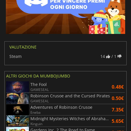
VALUTAZIONE
Steam
14
/ 1
ALTRI GIOCHI DA MUMBOJUMBO
The Fool
0.48€
GAMESEAL
Robinson Crusoe and the Cursed Pirates
0.50€
GAMESEAL
Adventures of Robinson Crusoe
7.35€
Eneba
Midnight Mysteries Witches of Abraham Collector's Edition
5.65€
Kinguin
Gardens Inc. 2 The Road to Fame