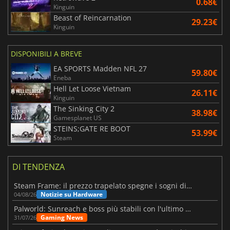
0.68€
Kinguin
Beast of Reincarnation
29.23€
Kinguin
DISPONIBILI A BREVE
EA SPORTS Madden NFL 27
59.80€
Eneba
Hell Let Loose Vietnam
26.11€
Kinguin
The Sinking City 2
38.98€
Gamesplanet US
STEINS;GATE RE BOOT
53.99€
Steam
DI TENDENZA
Steam Frame: il prezzo trapelato spegne i sogni di un VR economico
Notizie su Hardware
04/08/26
Palworld: Sunreach e boss più stabili con l'ultimo update
Gaming News
31/07/26