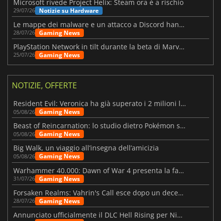
Microsoft rivede Project Helix: Steam ora è a rischio
Notizie su Hardware
29/07/26
Le mappe dei malware e un attacco a Discord hanno colpito Meccha Chameleon
Gaming News
28/07/26
PlayStation Network in tilt durante la beta di Marvel Tōkon
Gaming News
25/07/26
NOTIZIE, OFFERTE
Resident Evil: Veronica ha già superato i 2 milioni liste dei desideri
Gaming News
05/08/26
Beast of Reincarnation: lo studio dietro Pokémon su una nuova strada
Gaming News
05/08/26
Big Walk, un viaggio all’insegna dell’amicizia
Gaming News
05/08/26
Warhammer 40.000: Dawn of War 4 presenta la fazione dei Necron
Gaming News
31/07/26
Forsaken Realms: Vahrin's Call esce dopo un decennio di sviluppo
Gaming News
28/07/26
Annunciato ufficialmente il DLC Hell Rising per Nioh 3