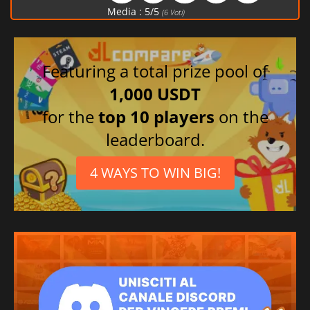
Media :
5
/
5
(
6
Voti)
Featuring a total prize pool of
1,000 USDT
for the
top 10 players
on the
leaderboard.
4 WAYS TO WIN BIG!