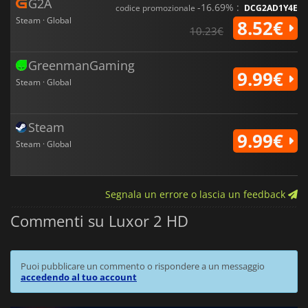
G2A
-16.69% :
codice promozionale
DCG2AD1Y4E
Steam · Global
8.52€
10.23€
GreenmanGaming
9.99€
Steam · Global
Steam
9.99€
Steam · Global
Segnala un errore o lascia un feedback
Commenti su Luxor 2 HD
Puoi pubblicare un commento o rispondere a un messaggio
accedendo al tuo account