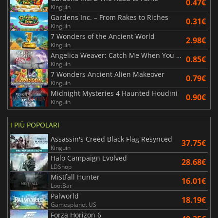
0.47€
Kinguin
Gardens Inc. – From Rakes to Riches
0.31€
Kinguin
7 Wonders of the Ancient World
2.98€
Kinguin
Angelica Weaver: Catch Me When You Can
0.85€
Kinguin
7 Wonders Ancient Alien Makeover
0.79€
Kinguin
Midnight Mysteries 4 Haunted Houdini
0.90€
Kinguin
I PIÙ POPOLARI
Assassin's Creed Black Flag Resynced
37.75€
Kinguin
Halo Campaign Evolved
28.68€
LDShop
Mistfall Hunter
16.01€
LootBar
Palworld
18.19€
Gamesplanet US
Forza Horizon 6