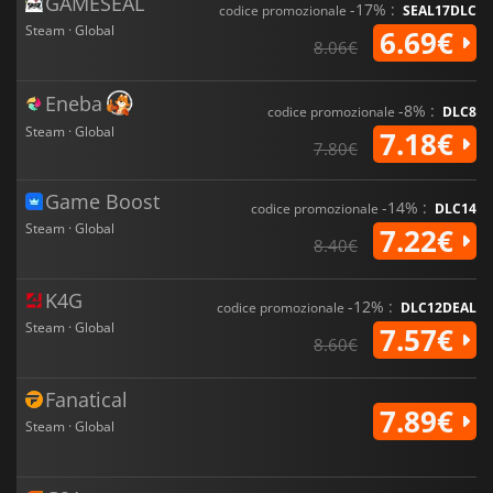
GAMESEAL
-17% :
codice promozionale
SEAL17DLC
Steam · Global
6.69€
8.06€
Eneba
-8% :
codice promozionale
DLC8
Steam · Global
7.18€
7.80€
Game Boost
-14% :
codice promozionale
DLC14
Steam · Global
7.22€
8.40€
K4G
-12% :
codice promozionale
DLC12DEAL
Steam · Global
7.57€
8.60€
Fanatical
7.89€
Steam · Global