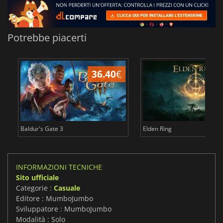
Potrebbe piacerti
36.40
€
2
Baldur's Gate 3
Elden Ring
INFORMAZIONI TECNICHE
Sito ufficiale
Categorie :
Casuale
Editore : MumboJumbo
Sviluppatore : MumboJumbo
Modalità : Solo