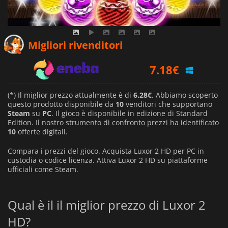
6.28
€
Migliori rivenditori
7.18
€
6.57
€
(*) Il miglior prezzo attualmente è di
6.28€
. Abbiamo scoperto
questo prodotto disponibile da
10
venditori che supportano
Steam
su
PC
. Il gioco è disponibile in edizione di Standard
Edition. Il nostro strumento di confronto prezzi ha identificato
10
offerte digitali.
Compara i prezzi del gioco. Acquista Luxor 2 HD per PC in
custodia o codice licenza. Attiva Luxor 2 HD su piattaforme
ufficiali come Steam.
Qual è il il miglior prezzo di Luxor 2
HD?