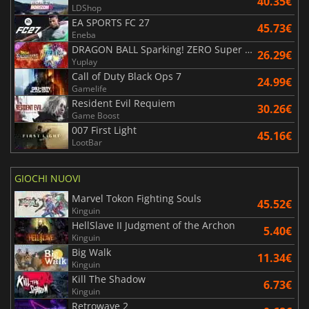
40.35€
LDShop
EA SPORTS FC 27
45.73€
Eneba
DRAGON BALL Sparking! ZERO Super Limit Breaking NEO
26.29€
Yuplay
Call of Duty Black Ops 7
24.99€
Gamelife
Resident Evil Requiem
30.26€
Game Boost
007 First Light
45.16€
LootBar
GIOCHI NUOVI
Marvel Tokon Fighting Souls
45.52€
Kinguin
HellSlave II Judgment of the Archon
5.40€
Kinguin
Big Walk
11.34€
Kinguin
Kill The Shadow
6.73€
Kinguin
Retrowave 2