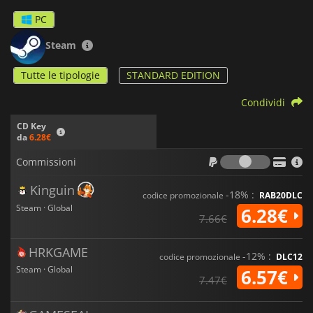
PC
Steam
Tutte le tipologie
STANDARD EDITION
Condividi
CD Key
da
6.28€
Commiss
Commissioni
Kinguin
-18% :
codice promozionale
RAB20DLC
Steam · Global
6.28€
7.66€
HRKGAME
-12% :
codice promozionale
DLC12
Steam · Global
6.57€
7.47€