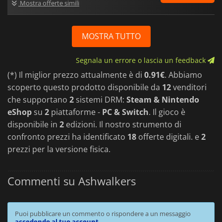
Mostra offerte simili
MOSTRA TUTTO
Segnala un errore o lascia un feedback
(*) Il miglior prezzo attualmente è di
0.91€
. Abbiamo
scoperto questo prodotto disponibile da
12
venditori
che supportano
2
sistemi DRM:
Steam & Nintendo
eShop
su
2
piattaforme -
PC & Switch
. Il gioco è
disponibile in
2
edizioni. Il nostro strumento di
confronto prezzi ha identificato
18
offerte digitali. e
2
prezzi per la versione fisica.
Commenti su Ashwalkers
Puoi pubblicare un commento o rispondere a un messaggio
accedendo al tuo account