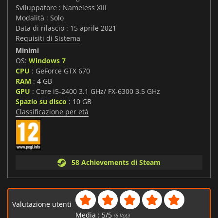
Sviluppatore : Nameless XIII
Modalità : Solo
Data di rilascio : 15 aprile 2021
Requisiti di Sistema
Minimi
OS:
Windows 7
CPU
: GeForce GTX 670
RAM
: 4 GB
GPU
: Core i5-2400 3.1 GHz/ FX-6300 3.5 GHz
Spazio su disco
: 10 GB
Classificazione per età
58 Achievements di Steam
Valutazione utenti
Media :
5
/
5
(
6
Voti)