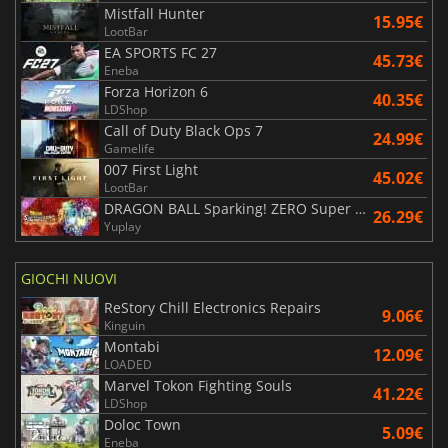
Mistfall Hunter
15.95€
LootBar
EA SPORTS FC 27
45.73€
Eneba
Forza Horizon 6
40.35€
LDShop
Call of Duty Black Ops 7
24.99€
Gamelife
007 First Light
45.02€
LootBar
DRAGON BALL Sparking! ZERO Super Limit Breaking NEO
26.29€
Yuplay
GIOCHI NUOVI
ReStory Chill Electronics Repairs
9.06€
Kinguin
Montabi
12.09€
LOADED
Marvel Tokon Fighting Souls
41.22€
LDShop
Doloc Town
5.09€
Eneba