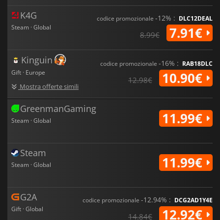
K4G
-12% :
codice promozionale
DLC12DEAL
Steam · Global
7.91€
8.99€
Kinguin
-16% :
codice promozionale
RAB18DLC
Gift · Europe
10.90€
12.98€
Mostra offerte simili
GreenmanGaming
11.99€
Steam · Global
Steam
11.99€
Steam · Global
G2A
-12.94% :
codice promozionale
DCG2AD1Y4E
Gift · Global
12.92€
14.84€