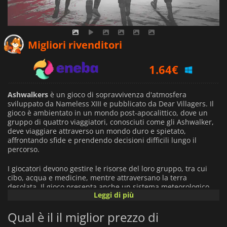
1.13
€
Migliori rivenditori
1.64
€
4.69
€
Ashwalkers
è un gioco di sopravvivenza d'atmosfera
sviluppato da Nameless XIII e pubblicato da Dear Villagers. Il
gioco è ambientato in un mondo post-apocalittico, dove un
gruppo di quattro viaggiatori, conosciuti come gli Ashwalker,
deve viaggiare attraverso un mondo duro e spietato,
affrontando sfide e prendendo decisioni difficili lungo il
percorso.
I giocatori devono gestire le risorse del loro gruppo, tra cui
cibo, acqua e medicine, mentre attraversano la terra
desolata. Il gioco presenta anche un sistema meteorologico
Leggi di più
dinamico, che può avere un impatto sul gioco e influire sulla
salute e sul benessere del gruppo.
Qual è il il miglior prezzo di
Il sistema di scelte e conseguenze del gioco può avere un