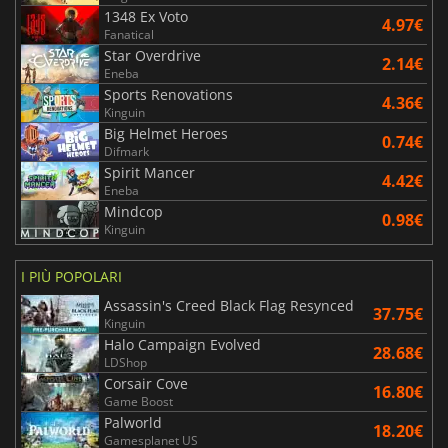
1348 Ex Voto
4.97€
Fanatical
Star Overdrive
2.14€
Eneba
Sports Renovations
4.36€
Kinguin
Big Helmet Heroes
0.74€
Difmark
Spirit Mancer
4.42€
Eneba
Mindcop
0.98€
Kinguin
I PIÙ POPOLARI
Assassin's Creed Black Flag Resynced
37.75€
Kinguin
Halo Campaign Evolved
28.68€
LDShop
Corsair Cove
16.80€
Game Boost
Palworld
18.20€
Gamesplanet US