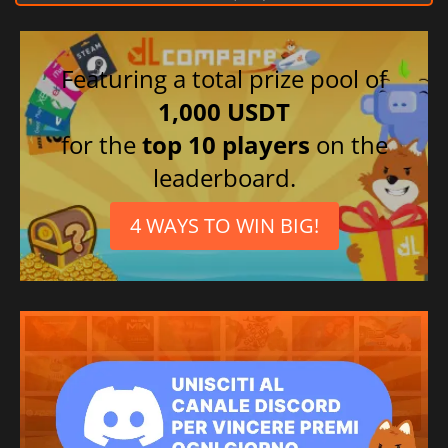
Featuring a total prize pool of
1,000 USDT
for the
top 10 players
on the
leaderboard.
4 WAYS TO WIN BIG!