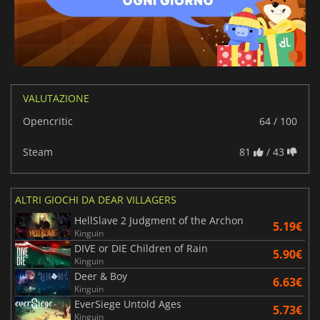
VALUTAZIONE
Opencritic
64 / 100
Steam
81
/ 43
ALTRI GIOCHI DA DEAR VILLAGERS
HellSlave 2 Judgment of the Archon
5.19€
Kinguin
DIVE or DIE Children of Rain
5.90€
Kinguin
Deer & Boy
6.63€
Kinguin
EverSiege Untold Ages
5.73€
Kinguin