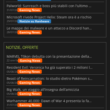
Palworld: Sunreach e boss più stabili con l'ultimo update
Gaming News
31/07/26
Microsoft rivede Project Helix: Steam ora è a rischio
Notizie su Hardware
29/07/26
Le mappe dei malware e un attacco a Discord hanno colpito Meccha Chameleon
Gaming News
28/07/26
NOTIZIE, OFFERTE
MARVEL Tōkon debutta con la presentazione della roadmap per il primo anno
Gaming News
22 ore fa
Resident Evil: Veronica ha già superato i 2 milioni liste dei desideri
Gaming News
05/08/26
Beast of Reincarnation: lo studio dietro Pokémon su una nuova strada
Gaming News
05/08/26
Big Walk, un viaggio all’insegna dell’amicizia
Gaming News
05/08/26
Warhammer 40.000: Dawn of War 4 presenta la fazione dei Necron
Gaming News
31/07/26