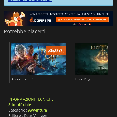
Potrebbe piacerti
36.07
€
2
Baldur's Gate 3
Elden Ring
INFORMAZIONI TECNICHE
Sito ufficiale
Categorie :
Avventura
Editore : Dear Villagers