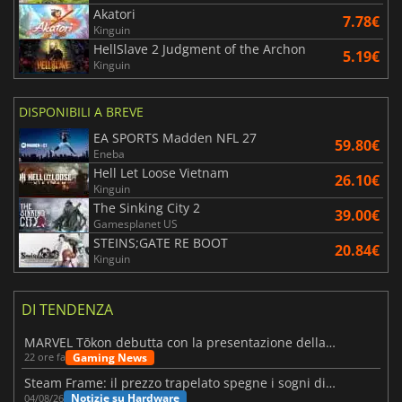
Akatori
7.78€
Kinguin
HellSlave 2 Judgment of the Archon
5.19€
Kinguin
DISPONIBILI A BREVE
EA SPORTS Madden NFL 27
59.80€
Eneba
Hell Let Loose Vietnam
26.10€
Kinguin
The Sinking City 2
39.00€
Gamesplanet US
STEINS;GATE RE BOOT
20.84€
Kinguin
DI TENDENZA
MARVEL Tōkon debutta con la presentazione della roadmap per il primo anno
Gaming News
22 ore fa
Steam Frame: il prezzo trapelato spegne i sogni di un VR economico
Notizie su Hardware
04/08/26