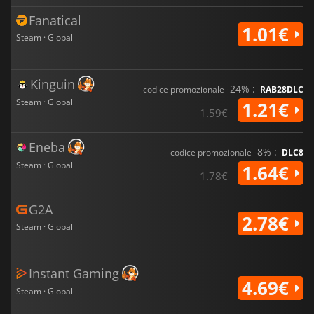
Fanatical
1.01€
Steam · Global
Kinguin
-24% :
codice promozionale
RAB28DLC
Steam · Global
1.21€
1.59€
Eneba
-8% :
codice promozionale
DLC8
Steam · Global
1.64€
1.78€
G2A
2.78€
Steam · Global
Instant Gaming
4.69€
Steam · Global