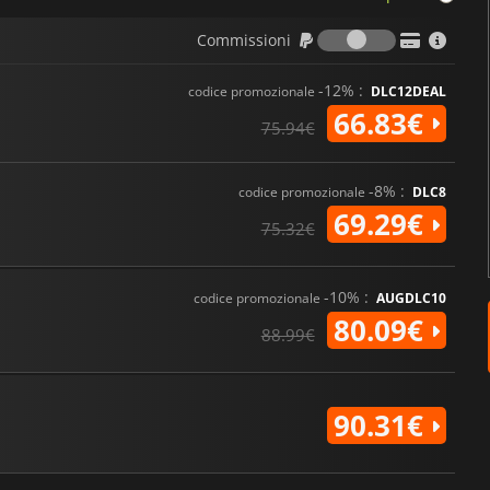
Commission
Commissioni
-12% :
codice promozionale
DLC12DEAL
66.83€
75.94€
-8% :
codice promozionale
DLC8
69.29€
75.32€
-10% :
codice promozionale
AUGDLC10
80.09€
88.99€
90.31€