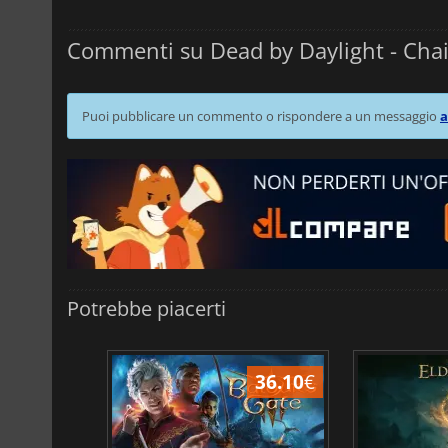
Commenti su Dead by Daylight - Chai
Puoi pubblicare un commento o rispondere a un messaggio
a
Potrebbe piacerti
45.02
€
36.10
€