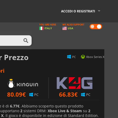
ACCEDI O REGISTRATI
YOU ARE HERE
WE ALSO SUPPORT
Dark
ITALY
USA
mode
r Prezzo
PC
Xbox Series X
ri
80.09
€
66.83
€
PC
PC
e è di
6.77€
. Abbiamo scoperto questo prodotto
 supportano
2
sistemi DRM:
Xbox Live & Steam
su
2
 X
. Il gioco è disponibile in edizione di Standard Edition.