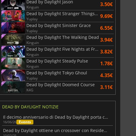
Dead by Daylight Jason
3.50€
Kinguin
War WARHAMMER 3
Lies Of P
Dead by Daylight Stranger Things Chapter 2
9.69€
Yuplay
Dead by Daylight Sinister Grace
6.55€
Yuplay
Dead by Daylight The Walking Dead
3.94€
Kinguin
Dead by Daylight Five Nights at Freddy’s
3.82€
Kinguin
Dead by Daylight Steady Pulse
1.78€
Kinguin
Dead by Daylight Tokyo Ghoul
4.35€
Yuplay
Dead by Daylight Doomed Course
3.11€
K4G
DEAD BY DAYLIGHT NOTIZIE
Il decimo anniversario di Dead by Daylight porta con sé Jason Voorhees
Events
16/06/26
Dead by Daylight ottiene un crossover con Resident Evil
10/02/25