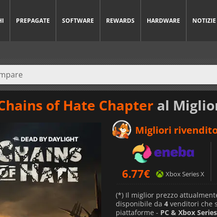
HI
PREPAGATE
SOFTWARE
REWARDS
HARDWARE
NOTIZIE
 Chains of Hate Chapter
al Miglio
Migliori rivendito
6.77
€
Xbox Series X
(*) Il miglior prezzo attualment
disponibile da
4
venditori che
piattaforme -
PC & Xbox Series