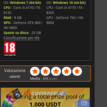
OS:
Windows 7 (64-bit)
OS:
Windows 10 (64-bit)
i
CPU
: Core i3-4170 / FX-
CPU : Core i3-4170 / FX-
8120
8300
RAM
: 8 GB
GPU : GeForce 760 / HD
GPU
: GeForce GTX 460 /
8800
HD 6850
Spazio su disco
: 25 GB
Classificazione per età
Valutazione
utenti
Media :
5
/
5
(
6
Voti)
Featuring a total prize pool of
1,000 USDT