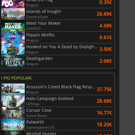
0.35€
Kinguin
Islands of Insight
26.69€
GamersGate
Meet Your Maker
4.69€
LOADED
Flippin Misfits
0.61€
Kinguin
Hooked on You A Dead by Daylight Dating Sim
3.50€
Kinguin
Deathgarden
2.06€
Kinguin
I PIÙ POPOLARI
Assassin's Creed Black Flag Resynced
37.75€
Kinguin
Halo Campaign Evolved
28.68€
LDShop
Corsair Cove
16.77€
Game Boost
Palworld
18.20€
Gamesplanet US
Mistfall Hunter