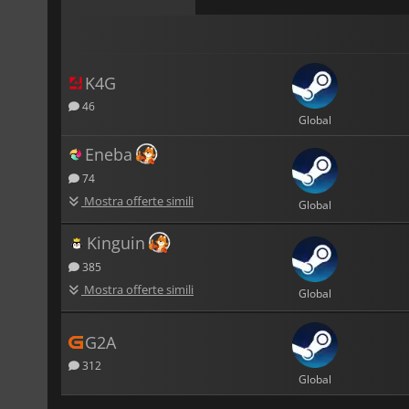
K4G
46
Global
Eneba
74
Mostra offerte simili
Global
Kinguin
385
Mostra offerte simili
Global
G2A
312
Global