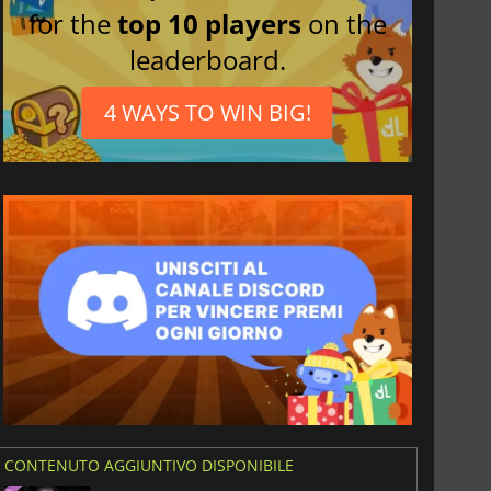
for the
top 10 players
on the
leaderboard.
4 WAYS TO WIN BIG!
6.75
€
15.48
€
CONTENUTO AGGIUNTIVO DISPONIBILE