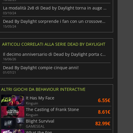
La modalità 2v8 di Dead by Daylight torna in auge con nuovi aggiornamenti
03/10/24
Dead By Daylight sorprende i fan con un crossover con Dungeons & Dragons
15/05/24
ARTICOLI CORRELATI ALLA SERIE DEAD BY DAYLIGHT
Il decimo anniversario di Dead by Daylight porta con sé Jason Voorhees
16/06/26
Dead By Daylight compie cinque anni!
01/07/21
ALTRI GIOCHI DA BEHAVIOUR INTERACTIVE
It Has My Face
6.55€
Kinguin
The Casting of Frank Stone
8.61€
Kinguin
Blight Survival
82.99€
GAMESEAL
What the Fog