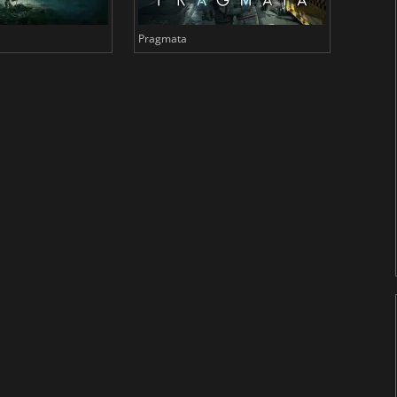
Pragmata
Total 