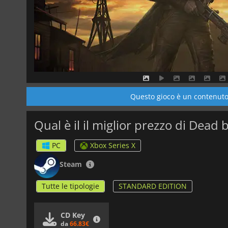
Questo gioco è un contenuto 
Qual è il il miglior prezzo di Dead
PC
Xbox Series X
Steam
Tutte le tipologie
STANDARD EDITION
CD Key
da
66.83€