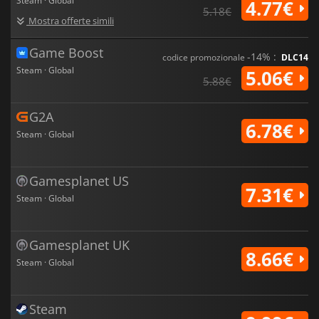
Steam · Global
4.77€
5.18€
Mostra offerte simili
Game Boost
-14% :
codice promozionale
DLC14
Steam · Global
5.06€
5.88€
G2A
6.78€
Steam · Global
Gamesplanet US
7.31€
Steam · Global
Gamesplanet UK
8.66€
Steam · Global
Steam