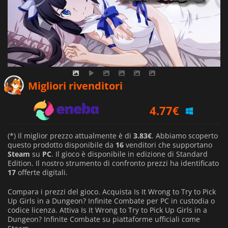
3.83
€
Migliori rivenditori
4.77
€
4.15
€
(*) Il miglior prezzo attualmente è di
3.83€
. Abbiamo scoperto
questo prodotto disponibile da
16
venditori che supportano
Steam
su
PC
. Il gioco è disponibile in edizione di Standard
Edition. Il nostro strumento di confronto prezzi ha identificato
17
offerte digitali.
Compara i prezzi del gioco. Acquista Is It Wrong to Try to Pick
Up Girls in a Dungeon? Infinite Combate per PC in custodia o
codice licenza. Attiva Is It Wrong to Try to Pick Up Girls in a
Dungeon? Infinite Combate su piattaforme ufficiali come