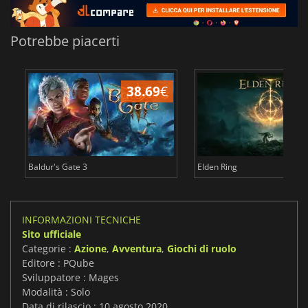
Potrebbe piacerti
38.69
€
2
Baldur's Gate 3
Elden Ring
INFORMAZIONI TECNICHE
Sito ufficiale
Categorie :
Azione
,
Avventura
,
Giochi di ruolo
Editore : PQube
Sviluppatore : Mages
Modalità : Solo
Data di rilascio : 10 agosto 2020