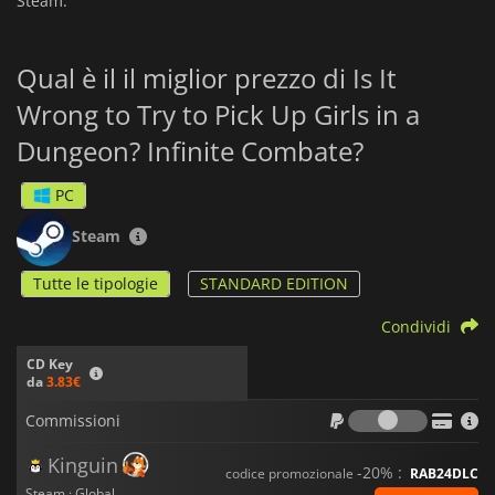
Steam.
Qual è il il miglior prezzo di Is It
Wrong to Try to Pick Up Girls in a
Dungeon? Infinite Combate?
PC
Steam
Tutte le tipologie
STANDARD EDITION
Condividi
CD Key
da
3.83€
Commiss
Commissioni
Kinguin
-20% :
codice promozionale
RAB24DLC
Steam · Global