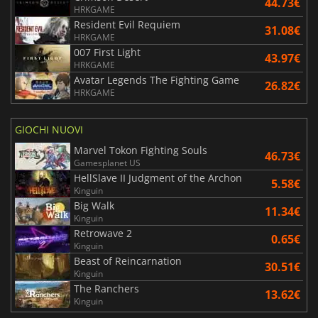
44.73€
HRKGAME
Resident Evil Requiem
31.08€
HRKGAME
007 First Light
43.97€
HRKGAME
Avatar Legends The Fighting Game
26.82€
HRKGAME
GIOCHI NUOVI
Marvel Tokon Fighting Souls
46.73€
Gamesplanet US
HellSlave II Judgment of the Archon
5.58€
Kinguin
Big Walk
11.34€
Kinguin
Retrowave 2
0.65€
Kinguin
Beast of Reincarnation
30.51€
Kinguin
The Ranchers
13.62€
Kinguin