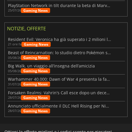
PlayStation Network in tilt durante la beta di Marvel Tōkon
Gaming News
25/07/26
NOTIZIE, OFFERTE
Resident Evil: Veronica ha già superato i 2 milioni liste dei desideri
Gaming News
21 ore fa
Beast of Reincarnation: lo studio dietro Pokémon su una nuova strada
Gaming News
05/08/26
Big Walk, un viaggio all’insegna dell’amicizia
Gaming News
05/08/26
Warhammer 40.000: Dawn of War 4 presenta la fazione dei Necron
Gaming News
31/07/26
Forsaken Realms: Vahrin's Call esce dopo un decennio di sviluppo
Gaming News
28/07/26
Annunciato ufficialmente il DLC Hell Rising per Nioh 3
Gaming News
28/07/26
Ottieni le offerte migliori e i codici sconto per giocatori