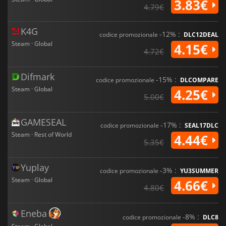
3.83€
4.79€
K4G
-12% :
codice promozionale
DLC12DEAL
Steam · Global
4.15€
4.72€
Difmark
-15% :
codice promozionale
DLCOMPARE
Steam · Global
4.25€
5.00€
GAMESEAL
-17% :
codice promozionale
SEAL17DLC
Steam · Rest of World
4.44€
5.35€
Yuplay
-3% :
codice promozionale
YU3SUMMER
Steam · Global
4.66€
4.80€
Eneba
-8% :
codice promozionale
DLC8