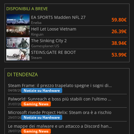
DISPONIBILI A BREVE
EA SPORTS Madden NFL 27
59.80€
Eneba
Hell Let Loose Vietnam
26.39€
Kinguin
The Sinking City 2
38.94€
Gamesplanet US
STEINS;GATE RE BOOT
53.99€
Steam
DI TENDENZA
Steam Frame: il prezzo trapelato spegne i sogni di un VR economico
Notizie su Hardware
04/08/26
Palworld: Sunreach e boss più stabili con l'ultimo update
Gaming News
31/07/26
Microsoft rivede Project Helix: Steam ora è a rischio
Notizie su Hardware
29/07/26
Le mappe dei malware e un attacco a Discord hanno colpito Meccha Chameleon
Gaming News
28/07/26