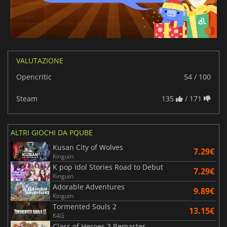
VALUTAZIONE
Opencritic
54 / 100
Steam
135
/ 171
ALTRI GIOCHI DA PQUBE
Kusan City of Wolves
7.29€
Kinguin
K pop Idol Stories Road to Debut
7.29€
Kinguin
Adorable Adventures
9.89€
Kinguin
Tormented Souls 2
13.15€
K4G
Class of Heroes 3 Remaster