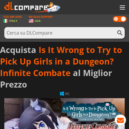
YOU ARE HERE
WE ALSO SUPPORT
Dark
GIOCHI
ITALY
USA
mode
PREPAGATE
SOFTWARE
Acquista
Is It Wrong to Try to
REWARDS
Pick Up Girls in a Dungeon?
HARDWARE
Infinite Combate
al Miglior
NOTIZIE
Prezzo
ACCEDI O REGISTRATI
PC