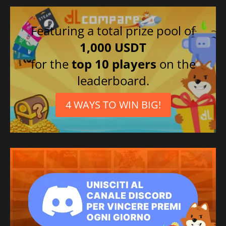
Featuring a total prize pool of
1,000 USDT
for the
top 10 players
on the
leaderboard.
4 WAYS TO WIN BIG!