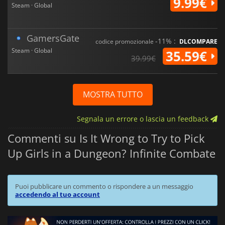
9.99€
Steam · Global
GamersGate
-11% :
codice promozionale
DLCOMPARE
Steam · Global
35.59€
39.99€
MOSTRA TUTTO
Segnala un errore o lascia un feedback
Commenti su Is It Wrong to Try to Pick
Up Girls in a Dungeon? Infinite Combate
Puoi pubblicare un commento o rispondere a un messaggio
accedendo al tuo account