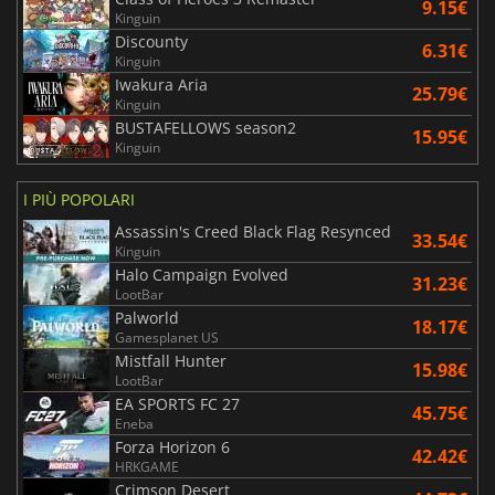
9.15€
Kinguin
Discounty
6.31€
Kinguin
Iwakura Aria
25.79€
Kinguin
BUSTAFELLOWS season2
15.95€
Kinguin
I PIÙ POPOLARI
Assassin's Creed Black Flag Resynced
33.54€
Kinguin
Halo Campaign Evolved
31.23€
LootBar
Palworld
18.17€
Gamesplanet US
Mistfall Hunter
15.98€
LootBar
EA SPORTS FC 27
45.75€
Eneba
Forza Horizon 6
42.42€
HRKGAME
Crimson Desert