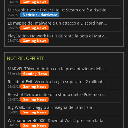
Gaming News
31/07/26
Microsoft rivede Project Helix: Steam ora è a rischio
Notizie su Hardware
29/07/26
Le mappe dei malware e un attacco a Discord hanno colpito Meccha Chameleon
Gaming News
28/07/26
PlayStation Network in tilt durante la beta di Marvel Tōkon
Gaming News
25/07/26
NOTIZIE, OFFERTE
MARVEL Tōkon debutta con la presentazione della roadmap per il primo anno
Gaming News
19 ore fa
Resident Evil: Veronica ha già superato i 2 milioni liste dei desideri
Gaming News
05/08/26
Beast of Reincarnation: lo studio dietro Pokémon su una nuova strada
Gaming News
05/08/26
Big Walk, un viaggio all’insegna dell’amicizia
Gaming News
05/08/26
Warhammer 40.000: Dawn of War 4 presenta la fazione dei Necron
Gaming News
31/07/26