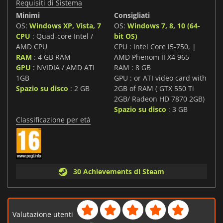
Requisiti di Sistema
Minimi
Consigliati
OS:
Windows XP, Vista, 7
OS:
Windows 7, 8, 10 (64-
CPU
: Quad-core Intel /
bit OS)
AMD CPU
CPU : Intel Core i5-750, |
RAM
: 4 GB RAM
AMD Phenom II X4 965
GPU
: NVIDIA / AMD ATI
RAM : 8 GB
1GB
GPU : or ATI video card with
Spazio su disco
: 2 GB
2GB of RAM ( GTX 550 Ti
2GB/ Radeon HD 7870 2GB)
Spazio su disco
: 3 GB
Classificazione per età
30 Achievements di Steam
Valutazione utenti