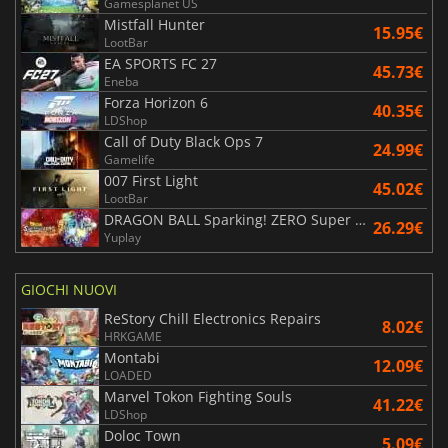
Gamesplanet US
Mistfall Hunter
15.95€
LootBar
EA SPORTS FC 27
45.73€
Eneba
Forza Horizon 6
40.35€
LDShop
Call of Duty Black Ops 7
24.99€
Gamelife
007 First Light
45.02€
LootBar
DRAGON BALL Sparking! ZERO Super Limit Breaking NEO
26.29€
Yuplay
GIOCHI NUOVI
ReStory Chill Electronics Repairs
8.02€
HRKGAME
Montabi
12.09€
LOADED
Marvel Tokon Fighting Souls
41.22€
LDShop
Doloc Town
5.09€