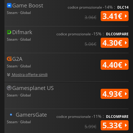
Game Boost
-14% :
codice promozionale
DLC14
Steam · Global
3.41€
3.96€
Difmark
-15% :
codice promozionale
DLCOMPARE
Steam · Global
4.30€
5.06€
G2A
4.40€
Steam · Global
Mostra offerte simili
Gamesplanet US
4.93€
Steam · Global
GamersGate
-11% :
codice promozionale
DLCOMPARE
Steam · Global
5.33€
5.99€