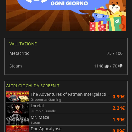
VALUTAZIONE
Metacritic
75 / 100
Steam
1148
/ 70
ALTRI GIOCHI DA SCREEN 7
The Adventures of Fatman Intergalactic Indigestion
0.99€
GreenmanGaming
Lorelai
2.24€
Humble Bundle
Mr. Maze
1.99€
Steam
Doc Apocalypse
0.99€