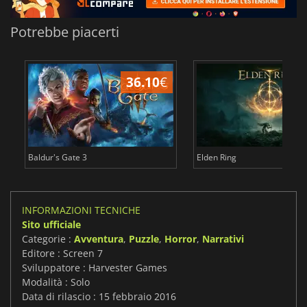
Potrebbe piacerti
36.10
€
2
Baldur's Gate 3
Elden Ring
INFORMAZIONI TECNICHE
Sito ufficiale
Categorie :
Avventura
,
Puzzle
,
Horror
,
Narrativi
Editore : Screen 7
Sviluppatore : Harvester Games
Modalità : Solo
Data di rilascio : 15 febbraio 2016