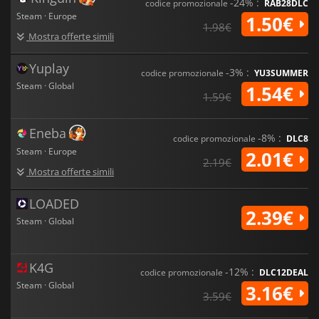
-24% :
codice promozionale
RAB28DLC
Steam · Europe
1.50€
1.98€
Mostra offerte simili
Yuplay
-3% :
codice promozionale
YU3SUMMER
Steam · Global
1.54€
1.59€
Eneba
-8% :
codice promozionale
DLC8
Steam · Europe
2.01€
2.19€
Mostra offerte simili
LOADED
2.39€
Steam · Global
K4G
-12% :
codice promozionale
DLC12DEAL
Steam · Global
3.16€
3.59€