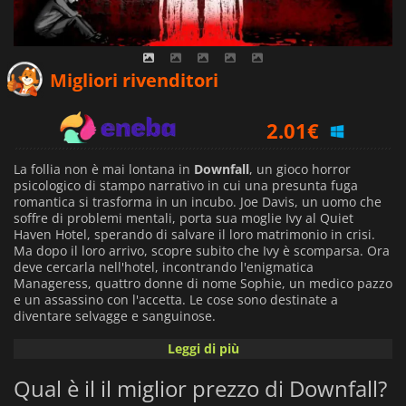
1.50
€
Migliori rivenditori
2.01
€
1.11
€
La follia non è mai lontana in
Downfall
, un gioco horror
psicologico di stampo narrativo in cui una presunta fuga
romantica si trasforma in un incubo. Joe Davis, un uomo che
soffre di problemi mentali, porta sua moglie Ivy al Quiet
Haven Hotel, sperando di salvare il loro matrimonio in crisi.
Ma dopo il loro arrivo, scopre subito che Ivy è scomparsa. Ora
deve cercarla nell'hotel, incontrando l'enigmatica
Manageress, quattro donne di nome Sophie, un medico pazzo
e un assassino con l'accetta. Le cose sono destinate a
diventare selvagge e sanguinose.
Leggi di più
Le vostre scelte determineranno la direzione della storia e il
tipo di uomo che Joe diventerà. Sarà un marito gentile e
Qual è il il miglior prezzo di Downfall?
amorevole, un cinico senza cuore o un realista calcolatore?
Sarà un viaggio di redenzione o di dannazione? Scoprite i