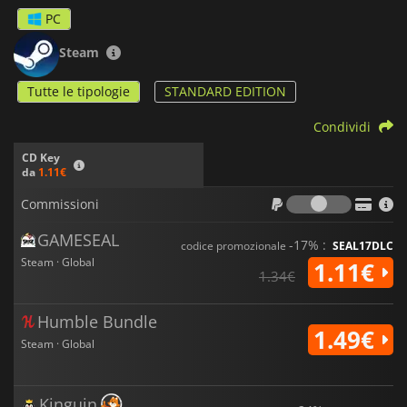
segreti che risiedono nella mente disturbata di Joe in
PC
Downfall.
Steam
Tutte le tipologie
STANDARD EDITION
Condividi
CD Key
da
1.11€
Commiss
Commissioni
GAMESEAL
-17% :
codice promozionale
SEAL17DLC
Steam · Global
1.11€
1.34€
Humble Bundle
1.49€
Steam · Global
Kinguin