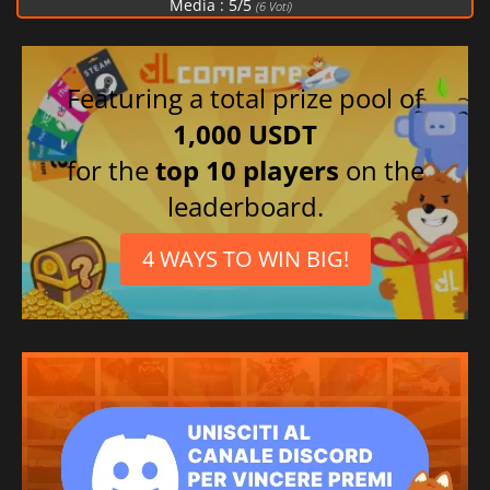
Media :
5
/
5
(
6
Voti)
Featuring a total prize pool of
1,000 USDT
for the
top 10 players
on the
leaderboard.
4 WAYS TO WIN BIG!