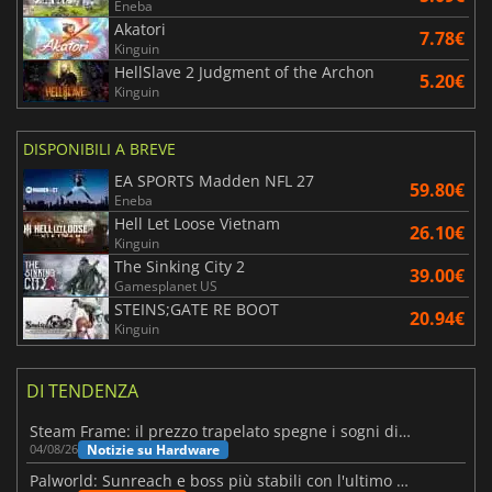
Eneba
Akatori
7.78€
Kinguin
HellSlave 2 Judgment of the Archon
5.20€
Kinguin
DISPONIBILI A BREVE
EA SPORTS Madden NFL 27
59.80€
Eneba
Hell Let Loose Vietnam
26.10€
Kinguin
The Sinking City 2
39.00€
Gamesplanet US
STEINS;GATE RE BOOT
20.94€
Kinguin
DI TENDENZA
Steam Frame: il prezzo trapelato spegne i sogni di un VR economico
Notizie su Hardware
04/08/26
Palworld: Sunreach e boss più stabili con l'ultimo update