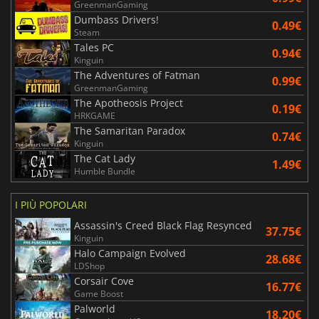
GreenmanGaming
Dumbass Drivers!
0.49€
Steam
Tales PC
0.94€
Kinguin
The Adventures of Fatman
0.99€
GreenmanGaming
The Apotheosis Project
0.19€
HRKGAME
The Samaritan Paradox
0.74€
Kinguin
The Cat Lady
1.49€
Humble Bundle
I PIÙ POPOLARI
Assassin's Creed Black Flag Resynced
37.75€
Kinguin
Halo Campaign Evolved
28.68€
LDShop
Corsair Cove
16.77€
Game Boost
Palworld
18.20€