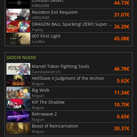
Crimson Desert
44.73€
HRKGAME
Resident Evil Requiem
31.07€
HRKGAME
DRAGON BALL Sparking! ZERO Super Limit Breaking NEO
26.29€
Yuplay
007 First Light
45.08€
LootBar
GIOCHI NUOVI
Marvel Tokon Fighting Souls
46.78€
Gamesplanet US
HellSlave II Judgment of the Archon
5.62€
Kinguin
Big Walk
11.34€
Kinguin
Kill The Shadow
10.70€
Kinguin
Retrowave 2
0.65€
Kinguin
Beast of Reincarnation
30.37€
Kinguin