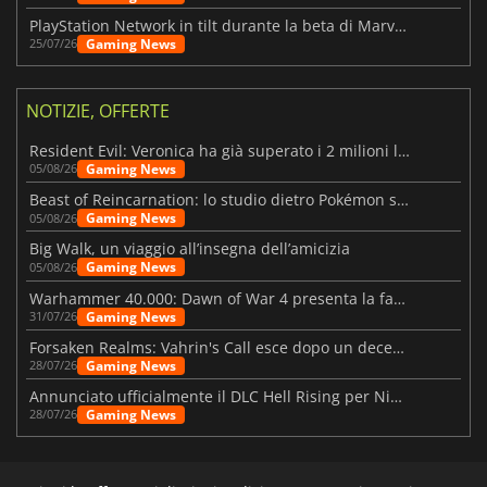
PlayStation Network in tilt durante la beta di Marvel Tōkon
Gaming News
25/07/26
NOTIZIE, OFFERTE
Resident Evil: Veronica ha già superato i 2 milioni liste dei desideri
Gaming News
05/08/26
Beast of Reincarnation: lo studio dietro Pokémon su una nuova strada
Gaming News
05/08/26
Big Walk, un viaggio all’insegna dell’amicizia
Gaming News
05/08/26
Warhammer 40.000: Dawn of War 4 presenta la fazione dei Necron
Gaming News
31/07/26
Forsaken Realms: Vahrin's Call esce dopo un decennio di sviluppo
Gaming News
28/07/26
Annunciato ufficialmente il DLC Hell Rising per Nioh 3
Gaming News
28/07/26