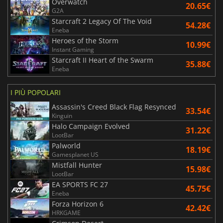
Overwatch
20.65€
G2A
Starcraft 2 Legacy Of The Void
54.28€
Eneba
Heroes of the Storm
10.99€
Instant Gaming
Starcraft II Heart of the Swarm
35.88€
Eneba
I PIÙ POPOLARI
Assassin's Creed Black Flag Resynced
33.54€
Kinguin
Halo Campaign Evolved
31.22€
LootBar
Palworld
18.19€
Gamesplanet US
Mistfall Hunter
15.98€
LootBar
EA SPORTS FC 27
45.75€
Eneba
Forza Horizon 6
42.42€
HRKGAME