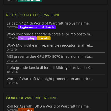
NOTIZIE SU DLC ED ESPANSIONI
La patch 12.1 di World of Warcraft risolve finalmente un piccolo incubo per gli amanti dei personaggi secondari
Aggiornamenti & Patch
03/07/26
WoW sorprende ancora: la corsa al primo posto mondiale
Gameplay
Events
07/04/26
WoW Midnight è in live, mentre i giocatori si affrettano a livellare nella nuova espansione
06/03/26
MSI presenta due GPU RTX 5070 in edizione limitata a tema WoW
04/03/26
Il più grande lancio di lore di Midnight arriva da Xal'atath
10/02/26
World of Warcraft Midnight promette un anno ricco di contenuti
03/02/26
WORLD OF WARCRAFT NOTIZIE
Roll for Azeroth: D&D e World of Warcraft finalmente insieme
Industry
04/08/26