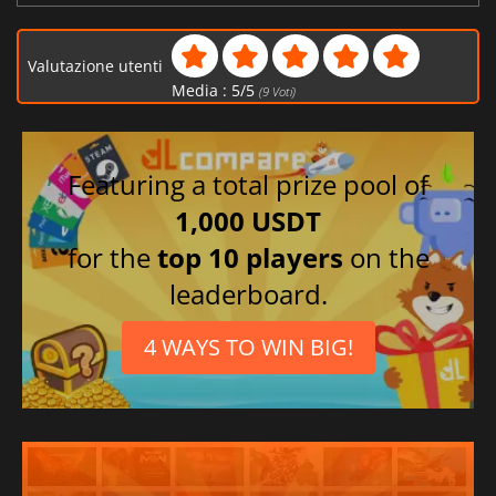
Valutazione utenti
Media :
5
/
5
(
9
Voti)
Featuring a total prize pool of
1,000 USDT
for the
top 10 players
on the
leaderboard.
4 WAYS TO WIN BIG!