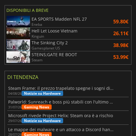
DISPONIBILI A BREVE
EA SPORTS Madden NFL 27
59.80€
Eneba
Hell Let Loose Vietnam
26.11€
Kinguin
The Sinking City 2
38.98€
Gamesplanet US
STEINS;GATE RE BOOT
53.99€
Steam
DI TENDENZA
Steam Frame: il prezzo trapelato spegne i sogni di un VR economico
Notizie su Hardware
04/08/26
Palworld: Sunreach e boss più stabili con l'ultimo update
Gaming News
31/07/26
Microsoft rivede Project Helix: Steam ora è a rischio
Notizie su Hardware
29/07/26
Le mappe dei malware e un attacco a Discord hanno colpito Meccha Chameleon
Gaming News
28/07/26