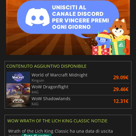
CONTENUTO AGGIUNTIVO DISPONIBILE
World of Warcraft Midnight
29.09€
Kinguin
WoW Dragonflight
29.46€
K4G
WoW Shadowlands
12.31€
K4G
WOW WRATH OF THE LICH KING CLASSIC NOTIZIE
Wrath of the Lich King Classic ha una data di uscita
Data di uscita
26/07/22