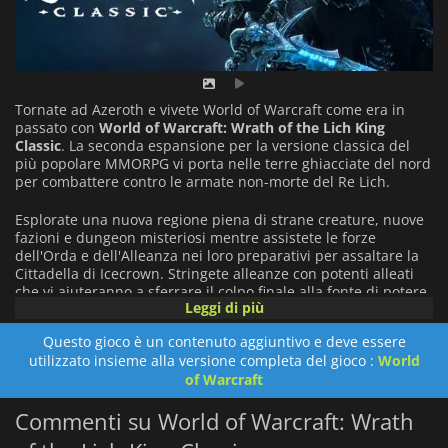
Tornate ad Azeroth e vivete World of Warcraft come era in
passato con
World of Warcraft: Wrath of the Lich King
Classic
. La seconda espansione per la versione classica del
più popolare MMORPG vi porta nelle terre ghiacciate del nord
per combattere contro le armate non-morte del Re Lich.
Esplorate una nuova regione piena di strane creature, nuove
fazioni e dungeon misteriosi mentre assistete le forze
dell'Orda e dell'Alleanza nei loro preparativi per assaltare la
Cittadella di Icecrown. Stringete alleanze con potenti alleati
che vi aiuteranno a sferrare il colpo finale alla fonte di potere
Leggi di più
del Re Lich e ad affrontare il malvagio tiranno in persona in
cima alla sua inespugnabile fortezza. Solo così Azeroth potrà
Questo gioco è un contenuto aggiuntivo e deve essere
avere una possibilità di sopravvivere alla gelida marea di non
utilizzato insieme alla versione completa del gioco :
World
morti che minaccia di porre fine a ogni forma di vita.
of Warcraft
World of Warcraft: Wrath of the Lich King Classic
è
Commenti su World of Warcraft: Wrath
un'espansione che presenta una nuova classe di personaggi,
il Cavaliere della Morte; una nuova abilità commerciale,