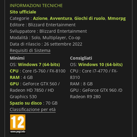
INFORMAZIONI TECNICHE
Sito ufficiale
Categorie :
Azione
,
Avventura
,
Giochi di ruolo
,
Mmorpg
Editore : Blizzard Entertainment
Sviluppatore : Blizzard Entertainment
Modalità : Solo, Multiplayer, Co-op
Data di rilascio : 26 settembre 2022
Requisiti di Sistema
Minimi
Consigliati
OS:
Windows 7 (64-bits)
OS:
Windows 10 (64-bits)
CPU
: Core i5-760 / FX-8100
CPU : Core i7-4770 / FX-
RAM
: 4 GB
8310
GPU
: GeForce GTX 560 /
RAM : 8 GB
Radeon HD 7850 / HD
GPU : GeForce GTX 960 /D
Graphics 530
Radeon R9 280
Spazio su disco
: 70 GB
Classificazione per età