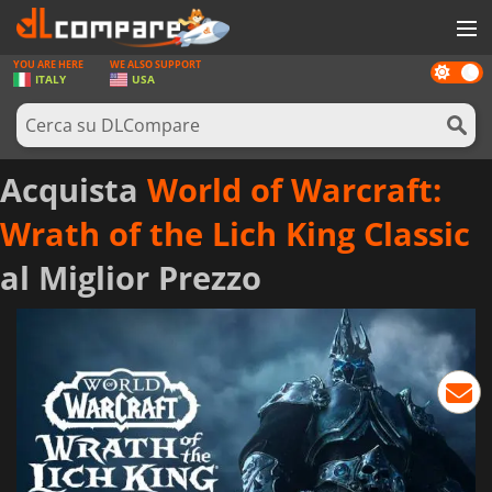
YOU ARE HERE
WE ALSO SUPPORT
Dark
GIOCHI
ITALY
USA
mode
PREPAGATE
SOFTWARE
Acquista
World of Warcraft:
REWARDS
Wrath of the Lich King Classic
HARDWARE
al Miglior Prezzo
NOTIZIE
ACCEDI O REGISTRATI