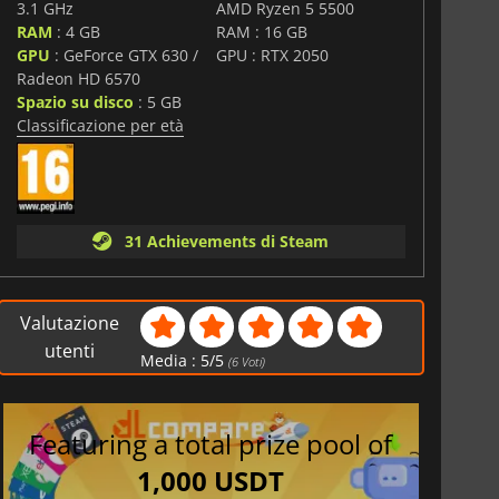
3.1 GHz
AMD Ryzen 5 5500
RAM
: 4 GB
RAM : 16 GB
GPU
: GeForce GTX 630 /
GPU : RTX 2050
Radeon HD 6570
Spazio su disco
: 5 GB
Classificazione per età
31 Achievements di Steam
Valutazione
utenti
Media :
5
/
5
(
6
Voti)
Featuring a total prize pool of
1,000 USDT