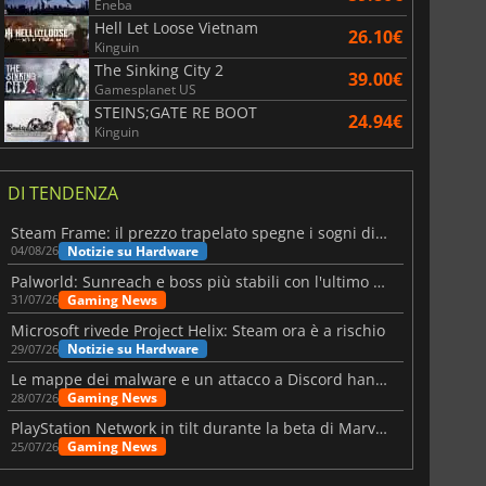
Eneba
Hell Let Loose Vietnam
26.10€
Kinguin
The Sinking City 2
39.00€
Gamesplanet US
STEINS;GATE RE BOOT
24.94€
Kinguin
DI TENDENZA
Steam Frame: il prezzo trapelato spegne i sogni di un VR economico
Notizie su Hardware
04/08/26
Palworld: Sunreach e boss più stabili con l'ultimo update
Gaming News
31/07/26
Microsoft rivede Project Helix: Steam ora è a rischio
Notizie su Hardware
29/07/26
Le mappe dei malware e un attacco a Discord hanno colpito Meccha Chameleon
Gaming News
28/07/26
PlayStation Network in tilt durante la beta di Marvel Tōkon
Gaming News
25/07/26