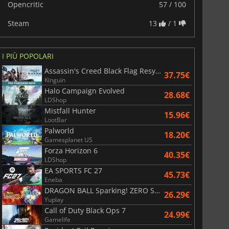
Opencritic
57 / 100
Steam
13
/ 1
I PIÙ POPOLARI
Assassin's Creed Black Flag Resynced
37.75€
Kinguin
Halo Campaign Evolved
28.68€
LDShop
Mistfall Hunter
15.96€
LootBar
Palworld
18.20€
Gamesplanet US
Forza Horizon 6
40.35€
LDShop
EA SPORTS FC 27
45.73€
Eneba
DRAGON BALL Sparking! ZERO Super Limit Breaking NEO
26.29€
Yuplay
Call of Duty Black Ops 7
24.99€
Gamelife