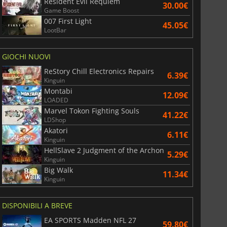
Resident Evil Requiem
30.00€
Game Boost
007 First Light
45.05€
LootBar
GIOCHI NUOVI
ReStory Chill Electronics Repairs
6.39€
Kinguin
Montabi
12.09€
LOADED
Marvel Tokon Fighting Souls
41.22€
LDShop
Akatori
6.11€
Kinguin
HellSlave 2 Judgment of the Archon
5.29€
Kinguin
Big Walk
11.34€
Kinguin
DISPONIBILI A BREVE
EA SPORTS Madden NFL 27
59.80€