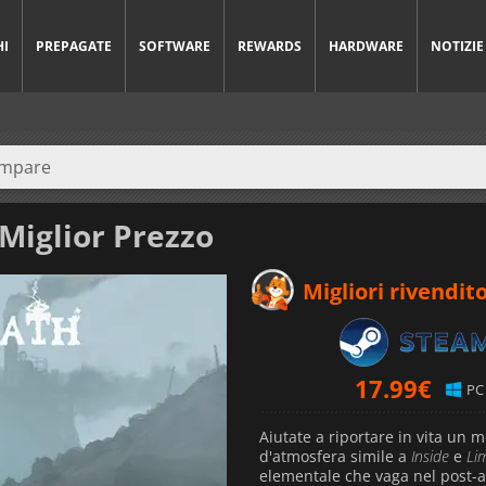
HI
PREPAGATE
SOFTWARE
REWARDS
HARDWARE
NOTIZIE
 Miglior Prezzo
Migliori rivendito
17.99
€
PC
Aiutate a riportare in vita un
d'atmosfera simile a
Inside
e
Li
elementale che vaga nel post-a