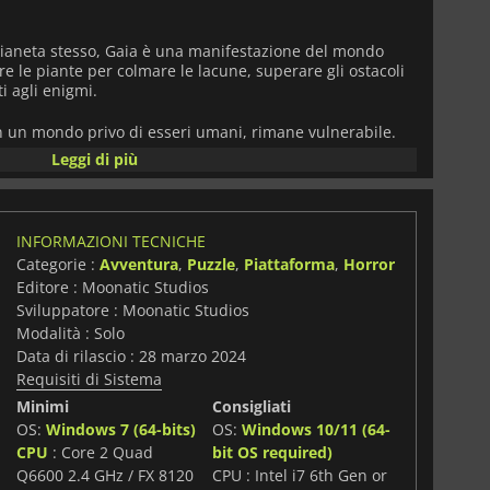
 pianeta stesso, Gaia è una manifestazione del mondo
re le piante per colmare le lacune, superare gli ostacoli
i agli enigmi.
in un mondo privo di esseri umani, rimane vulnerabile.
n qualche modo attive e le creano pericolosi ostacoli da
Leggi di più
li mutanti si aggirano per la terra desolata, predando
deve fuggire da questi pericoli e allo stesso tempo
no bisogno del suo aiuto.
INFORMAZIONI TECNICHE
esso tempo un puzzle platform rilassante e una corsa alla
Categorie :
Avventura
,
Puzzle
,
Piattaforma
,
Horror
, mentre si evitano i pericoli della terra desolata.
Editore : Moonatic Studios
 della vostra missione e a far rinascere il pianeta?
Sviluppatore : Moonatic Studios
Modalità : Solo
Data di rilascio : 28 marzo 2024
Requisiti di Sistema
Minimi
Consigliati
OS:
Windows 7 (64-bits)
OS:
Windows 10/11 (64-
CPU
: Core 2 Quad
bit OS required)
Q6600 2.4 GHz / FX 8120
CPU : Intel i7 6th Gen or