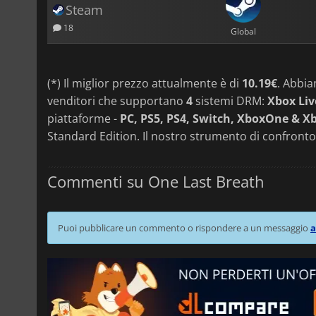
Steam
18
Global
(*) Il miglior prezzo attualmente è di
10.19€
. Abbi
venditori che supportano
4
sistemi DRM:
Xbox Liv
piattaforme -
PC, PS5, PS4, Switch, XboxOne & Xb
Standard Edition. Il nostro strumento di confronto
Commenti su One Last Breath
Puoi pubblicare un commento o rispondere a un messaggio
a