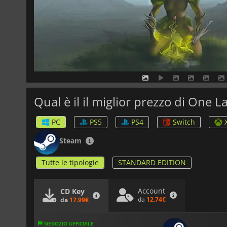
Qual è il il miglior prezzo di One L
PC
PS5
PS4
Switch
Steam
Tutte le tipologie
STANDARD EDITION
Account
CD Key
da
12.74€
da
17.99€
NEGOZIO UFFICIALE