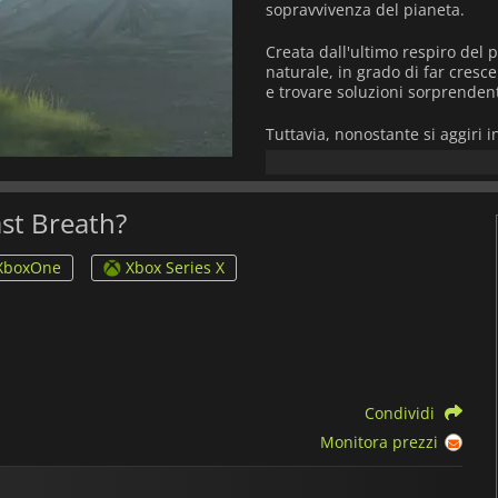
sopravvivenza del pianeta.
Creata dall'ultimo respiro del
naturale, in grado di far cresce
e trovare soluzioni sorprendent
Tuttavia, nonostante si aggiri 
Diverse macchine sono ancora i
superare. Peggio ancora, orribi
tutto ciò che incontrano. Gaia 
proteggere gli animali che han
ast Breath?
One Last Breath
Gaia è allo st
XboxOne
Xbox Series X
sopravvivenza piena di suspense
Riuscirete a raggiungere la fine
Condividi
Monitora prezzi