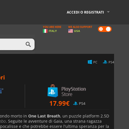
ACCEDI O REGISTRATI
YOU ARE HERE
WE ALSO SUPPORT
Dark
ITALY
USA
mode
PC
PS4
ri
17.99
€
PS4
 mondo morto in
One Last Breath
, un puzzle platform 2.5D
mbo
. Seguite le avventure di Gaia, una strana ragazza
pocalisse e che potrebbe essere l'ultima speranza per la