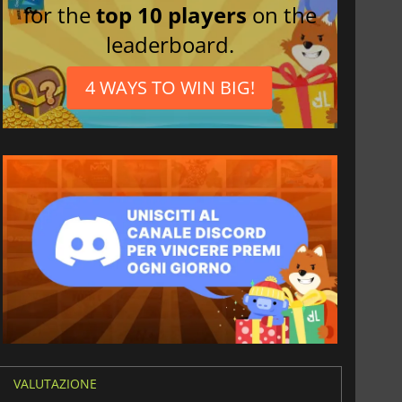
for the
top 10 players
on the
leaderboard.
4 WAYS TO WIN BIG!
6.77
€
15.48
€
War WARHAMMER 3
Lies Of P
VALUTAZIONE