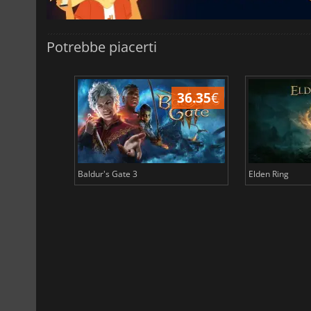
Potrebbe piacerti
45.05
€
36.35
€
Baldur's Gate 3
Elden Ring