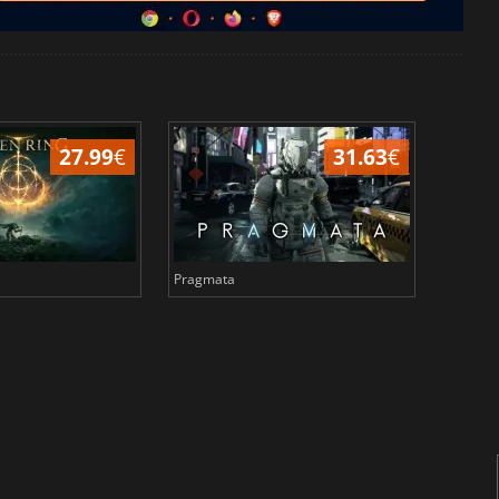
27.99
€
31.63
€
Pragmata
Total 