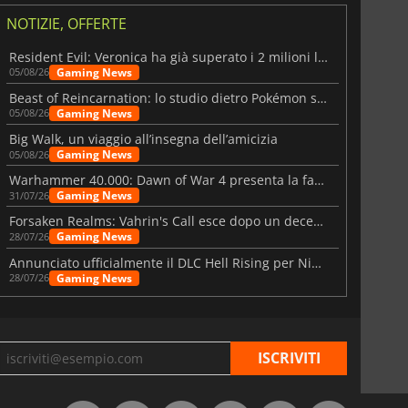
NOTIZIE, OFFERTE
Resident Evil: Veronica ha già superato i 2 milioni liste dei desideri
Gaming News
05/08/26
Beast of Reincarnation: lo studio dietro Pokémon su una nuova strada
Gaming News
05/08/26
Big Walk, un viaggio all’insegna dell’amicizia
Gaming News
05/08/26
Warhammer 40.000: Dawn of War 4 presenta la fazione dei Necron
Gaming News
31/07/26
Forsaken Realms: Vahrin's Call esce dopo un decennio di sviluppo
Gaming News
28/07/26
Annunciato ufficialmente il DLC Hell Rising per Nioh 3
Gaming News
28/07/26