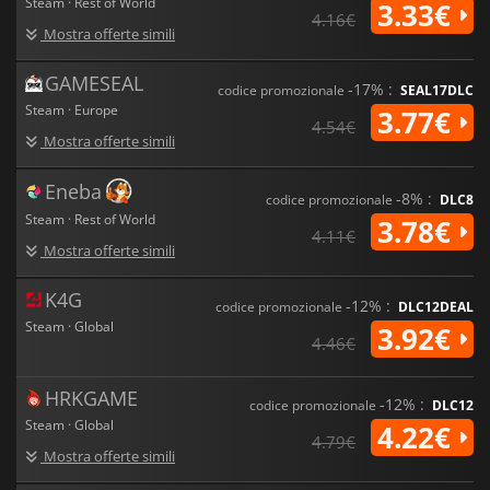
Steam · Rest of World
3.33€
4.16€
Mostra offerte simili
GAMESEAL
-17% :
codice promozionale
SEAL17DLC
Steam · Europe
3.77€
4.54€
Mostra offerte simili
Eneba
-8% :
codice promozionale
DLC8
Steam · Rest of World
3.78€
4.11€
Mostra offerte simili
K4G
-12% :
codice promozionale
DLC12DEAL
Steam · Global
3.92€
4.46€
HRKGAME
-12% :
codice promozionale
DLC12
Steam · Global
4.22€
4.79€
Mostra offerte simili