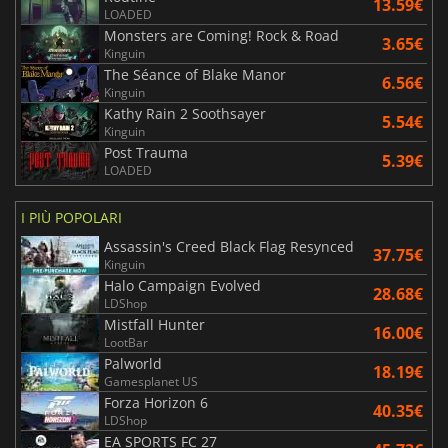
13.59€
LOADED
Monsters are Coming! Rock & Road
3.65€
Kinguin
The Séance of Blake Manor
6.56€
Kinguin
Kathy Rain 2 Soothsayer
5.54€
Kinguin
Post Trauma
5.39€
LOADED
I PIÙ POPOLARI
Assassin's Creed Black Flag Resynced
37.75€
Kinguin
Halo Campaign Evolved
28.68€
LDShop
Mistfall Hunter
16.00€
LootBar
Palworld
18.19€
Gamesplanet US
Forza Horizon 6
40.35€
LDShop
EA SPORTS FC 27