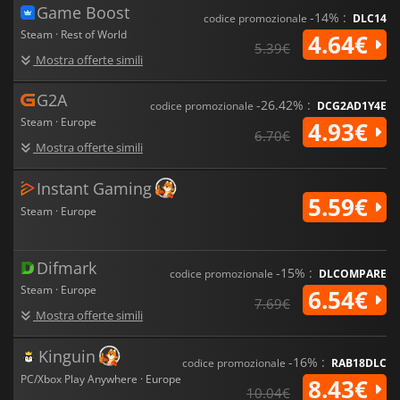
Game Boost
-14% :
codice promozionale
DLC14
Steam · Rest of World
4.64€
5.39€
Mostra offerte simili
G2A
-26.42% :
codice promozionale
DCG2AD1Y4E
Steam · Europe
4.93€
6.70€
Mostra offerte simili
Instant Gaming
5.59€
Steam · Europe
Difmark
-15% :
codice promozionale
DLCOMPARE
Steam · Europe
6.54€
7.69€
Mostra offerte simili
Kinguin
-16% :
codice promozionale
RAB18DLC
PC/Xbox Play Anywhere · Europe
8.43€
10.04€