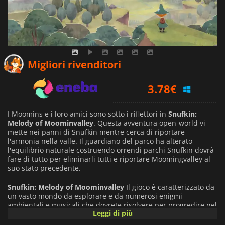
3.33
€
Migliori rivenditori
3.78
€
5.59
€
I Moomins e i loro amici sono sotto i riflettori in
Snufkin:
Melody of Moominvalley
. Questa avventura open-world vi
mette nei panni di Snufkin mentre cerca di riportare
l'armonia nella valle. Il guardiano del parco ha alterato
l'equilibrio naturale costruendo orrendi parchi Snufkin dovrà
fare di tutto per eliminarli tutti e riportare Moomingvalley al
suo stato precedente.
Snufkin: Melody of Moominvalley
Il gioco è caratterizzato da
un vasto mondo da esplorare e da numerosi enigmi
ambientali e musicali che dovrete risolvere per progredire nel
Leggi di più
gioco. La vostra fidata armonica sarà lo strumento migliore
per superare tutte le sfide che il gioco vi proporrà.