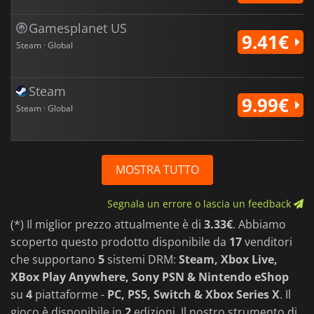
Gamesplanet US
9.41€
Steam · Global
Steam
9.99€
Steam · Global
MOSTRA TUTTO
Segnala un errore o lascia un feedback
(*) Il miglior prezzo attualmente è di
3.33€
. Abbiamo
scoperto questo prodotto disponibile da
17
venditori
che supportano
5
sistemi DRM:
Steam, Xbox Live,
XBox Play Anywhere, Sony PSN & Nintendo eShop
su
4
piattaforme -
PC, PS5, Switch & Xbox Series X
. Il
gioco è disponibile in
2
edizioni. Il nostro strumento di