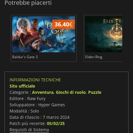
Potrebbe piacerti
36.40
€
2
Baldur's Gate 3
Elden Ring
INFORMAZIONI TECNICHE
Sito ufficiale
Categorie :
Avventura
,
Giochi di ruolo
,
Puzzle
Editore : Raw Fury
Sviluppatore : Hyper Games
Modalità : Solo
Data di rilascio : 7 marzo 2024
Patch più recente:
05/02/25
Requisiti di Sistema