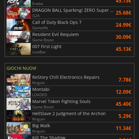
45.73€
Eneba
DRAGON BALL Sparking! ZERO Super Limit Breaking NEO
25.68€
G2A
Call of Duty Black Ops 7
24.99€
Gamelife
Resident Evil Requiem
30.09€
Game Boost
007 First Light
45.13€
LootBar
GIOCHI NUOVI
ReStory Chill Electronics Repairs
7.78€
Kinguin
Montabi
12.09€
LOADED
Marvel Tokon Fighting Souls
45.40€
Game Boost
HellSlave 2 Judgment of the Archon
5.29€
Kinguin
Big Walk
11.34€
Kinguin
Kill The Shadow