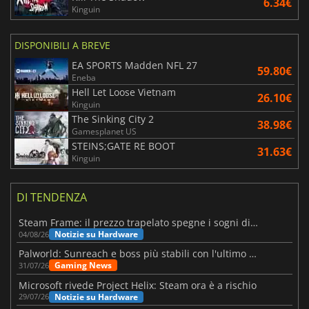
6.34€
Kinguin
DISPONIBILI A BREVE
EA SPORTS Madden NFL 27
59.80€
Eneba
Hell Let Loose Vietnam
26.10€
Kinguin
The Sinking City 2
38.98€
Gamesplanet US
STEINS;GATE RE BOOT
31.63€
Kinguin
DI TENDENZA
Steam Frame: il prezzo trapelato spegne i sogni di un VR economico
Notizie su Hardware
04/08/26
Palworld: Sunreach e boss più stabili con l'ultimo update
Gaming News
31/07/26
Microsoft rivede Project Helix: Steam ora è a rischio
Notizie su Hardware
29/07/26