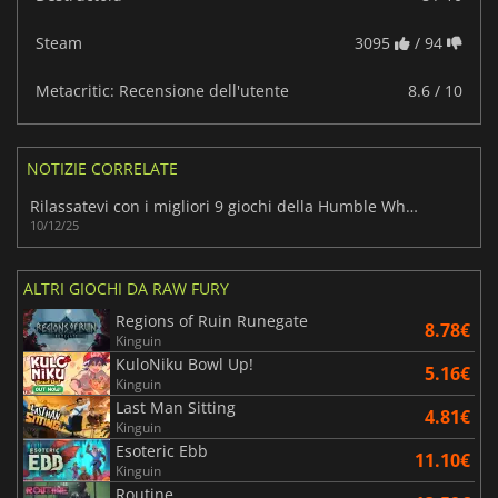
Steam
3095
/ 94
Metacritic: Recensione dell'utente
8.6 / 10
NOTIZIE CORRELATE
Rilassatevi con i migliori 9 giochi della Humble Wholesome Snack 2025
10/12/25
ALTRI GIOCHI DA RAW FURY
Regions of Ruin Runegate
8.78€
Kinguin
KuloNiku Bowl Up!
5.16€
Kinguin
Last Man Sitting
4.81€
Kinguin
Esoteric Ebb
11.10€
Kinguin
Routine