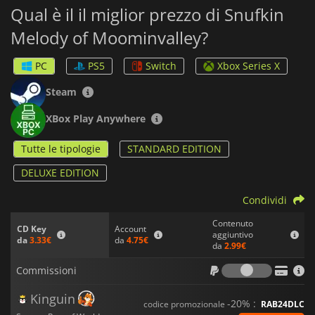
Qual è il il miglior prezzo di Snufkin
Entrate in un mondo ispirato all'opera di Tove Jansson e
Melody of Moominvalley?
incontrate un colorato cast di personaggi dei suoi libri mentre
esplorate un universo creato a mano che rappresenta
fedelmente lo stile artistico unico che ha reso i Moomins così
PC
PS5
Switch
Xbox Series X
popolari.
Steam
XBox Play Anywhere
Tutte le tipologie
STANDARD EDITION
DELUXE EDITION
Condividi
Contenuto
Account
CD Key
aggiuntivo
da
4.75€
da
3.33€
da
2.99€
Commiss
Commissioni
Kinguin
-20% :
codice promozionale
RAB24DLC