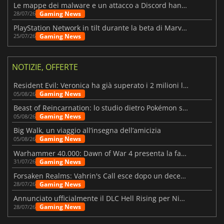
Le mappe dei malware e un attacco a Discord hanno colpito Meccha Chameleon
Gaming News
28/07/26
PlayStation Network in tilt durante la beta di Marvel Tōkon
Gaming News
25/07/26
NOTIZIE, OFFERTE
Resident Evil: Veronica ha già superato i 2 milioni liste dei desideri
Gaming News
05/08/26
Beast of Reincarnation: lo studio dietro Pokémon su una nuova strada
Gaming News
05/08/26
Big Walk, un viaggio all’insegna dell’amicizia
Gaming News
05/08/26
Warhammer 40.000: Dawn of War 4 presenta la fazione dei Necron
Gaming News
31/07/26
Forsaken Realms: Vahrin's Call esce dopo un decennio di sviluppo
Gaming News
28/07/26
Annunciato ufficialmente il DLC Hell Rising per Nioh 3
Gaming News
28/07/26