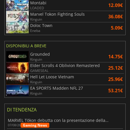
Montabi
12.09€
LOADED
Marvel Tokon Fighting Souls
36.08€
Kinguin
Doloc Town
5.09€
Eneba
DISPONIBILI A BREVE
Grounded
14.75€
Kinguin
Elder Scrolls 4 Oblivion Remastered
25.12€
GAMESEAL
Hell Let Loose Vietnam
25.96€
Kinguin
EA SPORTS Madden NFL 27
53.21€
Kinguin
DI TENDENZA
MARVEL Tōkon debutta con la presentazione della roadmap per il primo anno
Gaming News
07/08/26