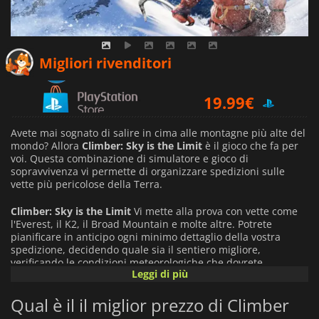
16.49
€
Migliori rivenditori
19.99
€
21.49
€
Avete mai sognato di salire in cima alle montagne più alte del
mondo? Allora
Climber: Sky is the Limit
è il gioco che fa per
voi. Questa combinazione di simulatore e gioco di
sopravvivenza vi permette di organizzare spedizioni sulle
vette più pericolose della Terra.
Climber: Sky is the Limit
Vi mette alla prova con vette come
l'Everest, il K2, il Broad Mountain e molte altre. Potrete
pianificare in anticipo ogni minimo dettaglio della vostra
spedizione, decidendo quale sia il sentiero migliore,
verificando le condizioni meteorologiche che dovrete
Leggi di più
affrontare e decidendo quando sarà il momento migliore per
tentare il viaggio. Naturalmente, ci sono anche molte cose che
Qual è il il miglior prezzo di Climber
sfuggono al vostro controllo. La montagna è un luogo
pericoloso. Dovrete essere adeguatamente equipaggiati per