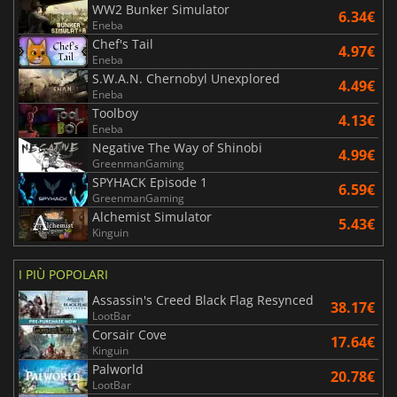
WW2 Bunker Simulator
6.34€
Eneba
Chef's Tail
4.97€
Eneba
S.W.A.N. Chernobyl Unexplored
4.49€
Eneba
Toolboy
4.13€
Eneba
Negative The Way of Shinobi
4.99€
GreenmanGaming
SPYHACK Episode 1
6.59€
GreenmanGaming
Alchemist Simulator
5.43€
Kinguin
I PIÙ POPOLARI
Assassin's Creed Black Flag Resynced
38.17€
LootBar
Corsair Cove
17.64€
Kinguin
Palworld
20.78€
LootBar