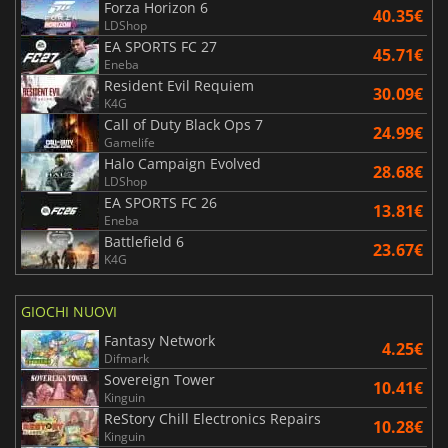
Forza Horizon 6
40.35€
LDShop
EA SPORTS FC 27
45.71€
Eneba
Resident Evil Requiem
30.09€
K4G
Call of Duty Black Ops 7
24.99€
Gamelife
Halo Campaign Evolved
28.68€
LDShop
EA SPORTS FC 26
13.81€
Eneba
Battlefield 6
23.67€
K4G
GIOCHI NUOVI
Fantasy Network
4.25€
Difmark
Sovereign Tower
10.41€
Kinguin
ReStory Chill Electronics Repairs
10.28€
Kinguin