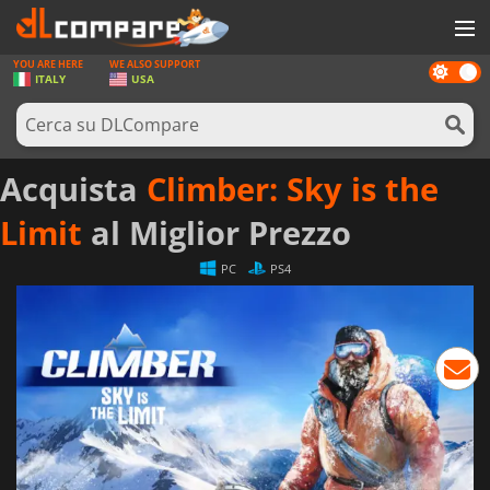
YOU ARE HERE
WE ALSO SUPPORT
Dark
GIOCHI
ITALY
USA
mode
PREPAGATE
SOFTWARE
Acquista
Climber: Sky is the
REWARDS
Limit
al Miglior Prezzo
HARDWARE
PC
PS4
NOTIZIE
ACCEDI O REGISTRATI