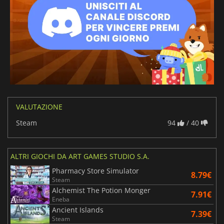
VALUTAZIONE
Steam
94
/ 40
ALTRI GIOCHI DA ART GAMES STUDIO S.A.
Pharmacy Store Simulator
8.79€
Steam
Alchemist The Potion Monger
7.91€
Eneba
Ancient Islands
7.39€
Steam