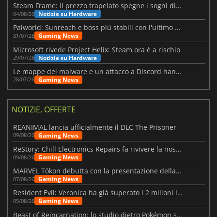
Steam Frame: il prezzo trapelato spegne i sogni di un VR economico
Notizie su Hardware
04/08/26
Palworld: Sunreach e boss più stabili con l'ultimo update
Gaming News
31/07/26
Microsoft rivede Project Helix: Steam ora è a rischio
Notizie su Hardware
29/07/26
Le mappe dei malware e un attacco a Discord hanno colpito Meccha Chameleon
Gaming News
28/07/26
NOTIZIE, OFFERTE
REANIMAL lancia ufficialmente il DLC The Prisoner
Gaming News
09/08/26
ReStory: Chill Electronics Repairs fa rivivere la nostalgia degli anni 2000
Gaming News
09/08/26
MARVEL Tōkon debutta con la presentazione della roadmap per il primo anno
Gaming News
07/08/26
Resident Evil: Veronica ha già superato i 2 milioni liste dei desideri
Gaming News
05/08/26
Beast of Reincarnation: lo studio dietro Pokémon su una nuova strada