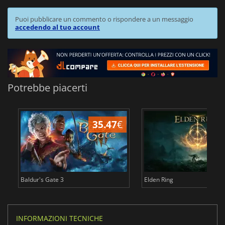
Puoi pubblicare un commento o rispondere a un messaggio
accedendo al tuo account
Potrebbe piacerti
35.47
€
2
Baldur's Gate 3
Elden Ring
INFORMAZIONI TECNICHE