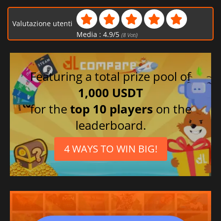
Valutazione utenti
Media :
4.9
/
5
(
8
Voti)
Featuring a total prize pool of
1,000 USDT
for the
top 10 players
on the
leaderboard.
4 WAYS TO WIN BIG!