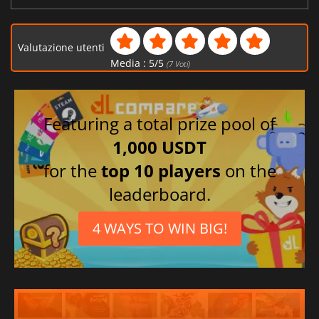
Valutazione utenti
Media :
5
/
5
(
7
Voti)
Featuring a total prize pool of
1,000 USDT
for the
top 10 players
on the
leaderboard.
4 WAYS TO WIN BIG!