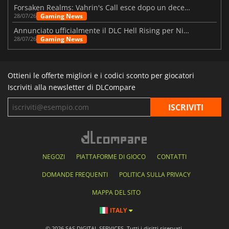
Forsaken Realms: Vahrin's Call esce dopo un decennio di sviluppo
Gaming News
28/07/26
Annunciato ufficialmente il DLC Hell Rising per Nioh 3
Gaming News
28/07/26
Ottieni le offerte migliori e i codici sconto per giocatori
Iscriviti alla newsletter di DLCompare
NEGOZI
PIATTAFORME DI GIOCO
CONTATTI
DOMANDE FREQUENTI
POLITICA SULLA PRIVACY
MAPPA DEL SITO
ITALY
© 2026 SAS DIGITAL SERVICES, Tutti i diritti riservati.