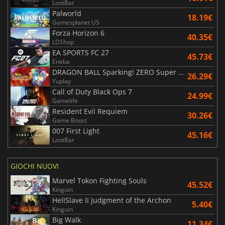
LootBar
Palworld
18.19€
Gamesplanet US
Forza Horizon 6
40.35€
LDShop
EA SPORTS FC 27
45.73€
Eneba
DRAGON BALL Sparking! ZERO Super Limit Breaking NEO
26.29€
Yuplay
Call of Duty Black Ops 7
24.99€
Gamelife
Resident Evil Requiem
30.26€
Game Boost
007 First Light
45.16€
LootBar
GIOCHI NUOVI
Marvel Tokon Fighting Souls
45.52€
Kinguin
HellSlave II Judgment of the Archon
5.40€
Kinguin
Big Walk
11.34€