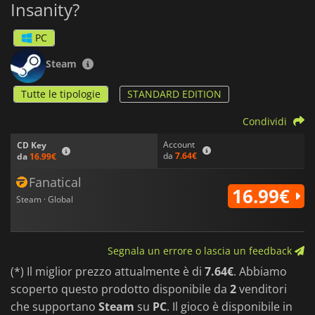
Insanity?
PC
Steam
Tutte le tipologie
STANDARD EDITION
Condividi
Account
CD Key
da
7.64€
da
16.99€
Fanatical
16.99€
Steam · Global
Segnala un errore o lascia un feedback
(*) Il miglior prezzo attualmente è di
7.64€
. Abbiamo
scoperto questo prodotto disponibile da
2
venditori
che supportano
Steam
su
PC
. Il gioco è disponibile in