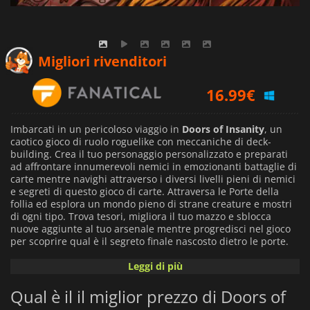
Migliori rivenditori
16.99
€
Imbarcati in un pericoloso viaggio in
Doors of Insanity
, un
caotico gioco di ruolo roguelike con meccaniche di deck-
building. Crea il tuo personaggio personalizzato e preparati
ad affrontare innumerevoli nemici in emozionanti battaglie di
carte mentre navighi attraverso i diversi livelli pieni di nemici
e segreti di questo gioco di carte. Attraversa le Porte della
follia ed esplora un mondo pieno di strane creature e mostri
di ogni tipo. Trova tesori, migliora il tuo mazzo e sblocca
nuove aggiunte al tuo arsenale mentre progredisci nel gioco
per scoprire qual è il segreto finale nascosto dietro le porte.
Leggi di più
Doors of Insanity
è un'avventura roguelike colorata con una
forte attenzione alla creazione del personaggio e alla raccolta
Qual è il il miglior prezzo di Doors of
del bottino che ricorda altri titoli del genere come Slay The
Spire.