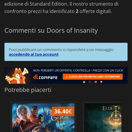
edizione di Standard Edition. Il nostro strumento di
confronto prezzi ha identificato
2
offerte digitali.
Commenti su Doors of Insanity
Puoi pubblicare un commento o rispondere a un messaggio
accedendo al tuo account
Potrebbe piacerti
36.40
€
2