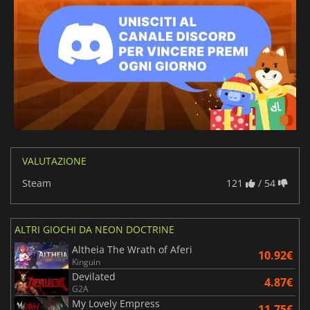
VALUTAZIONE
Steam
121
/ 54
ALTRI GIOCHI DA NEON DOCTRINE
Altheia The Wrath of Aferi
10.92€
Kinguin
Devilated
4.87€
G2A
My Lovely Empress
11.75€