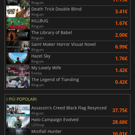
Kinguin
Death Trick Double Blind
3.41€
Kinguin
KILLBUG
1.67€
Kinguin
The Library of Babel
2.00€
Kinguin
Saint Maker Horror Visual Novel
6.99€
Kinguin
Hazel Sky
1.76€
Kinguin
My Lovely Wife
1.42€
Eneba
The Legend of Tianding
0.42€
Kinguin
I PIÙ POPOLARI
Assassin's Creed Black Flag Resynced
37.75€
Kinguin
Halo Campaign Evolved
28.68€
LDShop
Mistfall Hunter
16.01€