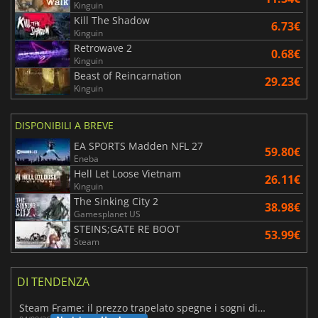
Kinguin
Kill The Shadow
6.73€
Kinguin
Retrowave 2
0.68€
Kinguin
Beast of Reincarnation
29.23€
Kinguin
DISPONIBILI A BREVE
EA SPORTS Madden NFL 27
59.80€
Eneba
Hell Let Loose Vietnam
26.11€
Kinguin
The Sinking City 2
38.98€
Gamesplanet US
STEINS;GATE RE BOOT
53.99€
Steam
DI TENDENZA
Steam Frame: il prezzo trapelato spegne i sogni di un VR economico