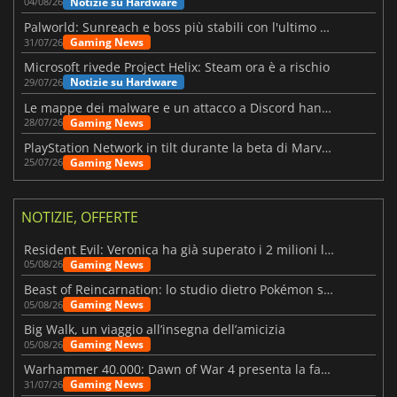
Notizie su Hardware
04/08/26
Palworld: Sunreach e boss più stabili con l'ultimo update
Gaming News
31/07/26
Microsoft rivede Project Helix: Steam ora è a rischio
Notizie su Hardware
29/07/26
Le mappe dei malware e un attacco a Discord hanno colpito Meccha Chameleon
Gaming News
28/07/26
PlayStation Network in tilt durante la beta di Marvel Tōkon
Gaming News
25/07/26
NOTIZIE, OFFERTE
Resident Evil: Veronica ha già superato i 2 milioni liste dei desideri
Gaming News
05/08/26
Beast of Reincarnation: lo studio dietro Pokémon su una nuova strada
Gaming News
05/08/26
Big Walk, un viaggio all’insegna dell’amicizia
Gaming News
05/08/26
Warhammer 40.000: Dawn of War 4 presenta la fazione dei Necron
Gaming News
31/07/26