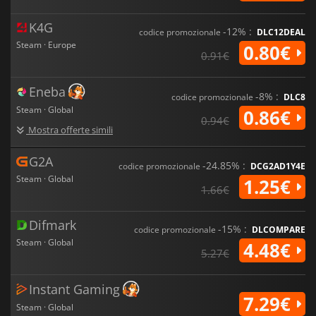
K4G
-12% :
codice promozionale
DLC12DEAL
Steam · Europe
0.80€
0.91€
Eneba
-8% :
codice promozionale
DLC8
Steam · Global
0.86€
0.94€
Mostra offerte simili
G2A
-24.85% :
codice promozionale
DCG2AD1Y4E
Steam · Global
1.25€
1.66€
Difmark
-15% :
codice promozionale
DLCOMPARE
Steam · Global
4.48€
5.27€
Instant Gaming
7.29€
Steam · Global