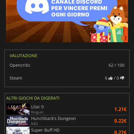
VALUTAZIONE
Opencritic
62 / 100
Steam
6
/ 0
ALTRI GIOCHI DA DIGERATI
Lilac 0
1.21€
Kinguin
Hunchback's Dungeon
0.22€
K4G
Super Buff HD
0.27€