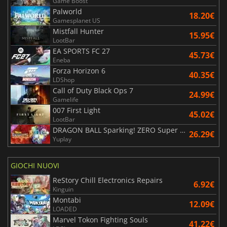
Game Boost
Palworld
18.20€
Gamesplanet US
Mistfall Hunter
15.95€
LootBar
EA SPORTS FC 27
45.73€
Eneba
Forza Horizon 6
40.35€
LDShop
Call of Duty Black Ops 7
24.99€
Gamelife
007 First Light
45.02€
LootBar
DRAGON BALL Sparking! ZERO Super Limit Breaking NEO
26.29€
Yuplay
GIOCHI NUOVI
ReStory Chill Electronics Repairs
6.92€
Kinguin
Montabi
12.09€
LOADED
Marvel Tokon Fighting Souls
41.22€