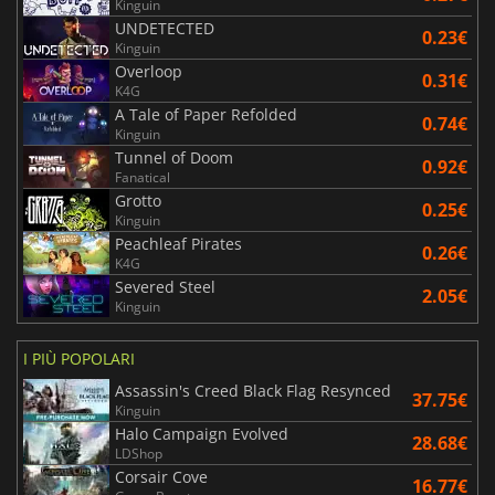
Kinguin
UNDETECTED
0.23€
Kinguin
Overloop
0.31€
K4G
A Tale of Paper Refolded
0.74€
Kinguin
Tunnel of Doom
0.92€
Fanatical
Grotto
0.25€
Kinguin
Peachleaf Pirates
0.26€
K4G
Severed Steel
2.05€
Kinguin
I PIÙ POPOLARI
Assassin's Creed Black Flag Resynced
37.75€
Kinguin
Halo Campaign Evolved
28.68€
LDShop
Corsair Cove
16.77€