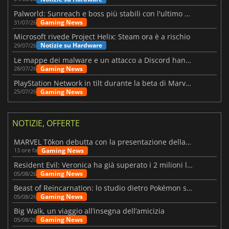
Palworld: Sunreach e boss più stabili con l'ultimo update
Gaming News
31/07/26
Microsoft rivede Project Helix: Steam ora è a rischio
Notizie su Hardware
29/07/26
Le mappe dei malware e un attacco a Discord hanno colpito Meccha Chameleon
Gaming News
28/07/26
PlayStation Network in tilt durante la beta di Marvel Tōkon
Gaming News
25/07/26
NOTIZIE, OFFERTE
MARVEL Tōkon debutta con la presentazione della roadmap per il primo anno
Gaming News
13 ore fa
Resident Evil: Veronica ha già superato i 2 milioni liste dei desideri
Gaming News
05/08/26
Beast of Reincarnation: lo studio dietro Pokémon su una nuova strada
Gaming News
05/08/26
Big Walk, un viaggio all’insegna dell’amicizia
Gaming News
05/08/26