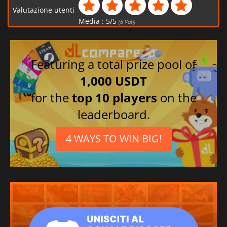
Valutazione utenti
Media :
5
/
5
(
8
Voti)
Featuring a total prize pool of
1,000 USDT
for the
top 10 players
on the
leaderboard.
4 WAYS TO WIN BIG!