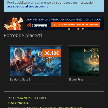
Puoi pubblicare un commento o rispondere a un messaggio
accedendo al tuo account
Potrebbe piacerti
36.10
€
2
Baldur's Gate 3
Elden Ring
INFORMAZIONI TECNICHE
Sito ufficiale