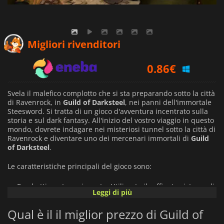
0.40
€
Migliori rivenditori
0.86
€
7.29
€
Svela il malefico complotto che si sta preparando sotto la città
di Ravenrock, in
Guild of Darksteel
, nei panni dell'immortale
Steesword. Si tratta di un gioco d'avventura incentrato sulla
storia e sul dark fantasy. All'inizio del vostro viaggio in questo
mondo, dovrete indagare nei misteriosi tunnel sotto la città di
Ravenrock e diventare uno dei mercenari immortali di
Guild
of Darksteel
.
Le caratteristiche principali del gioco sono:
Combattimento avvincente. Utilizzate il raffinato sistema di
Leggi di più
combattimento del gioco e sconfiggete chiunque si trovi
sulla vostra strada per ottenere la gloria. Imparate nuove
Qual è il il miglior prezzo di Guild of
combo e salite di livello come desiderate. Create la