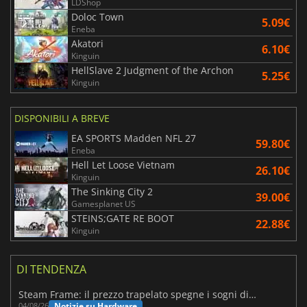
LDShop
Doloc Town
5.09€
Eneba
Akatori
6.10€
Kinguin
HellSlave 2 Judgment of the Archon
5.25€
Kinguin
DISPONIBILI A BREVE
EA SPORTS Madden NFL 27
59.80€
Eneba
Hell Let Loose Vietnam
26.10€
Kinguin
The Sinking City 2
39.00€
Gamesplanet US
STEINS;GATE RE BOOT
22.88€
Kinguin
DI TENDENZA
Steam Frame: il prezzo trapelato spegne i sogni di un VR economico
Notizie su Hardware
04/08/26