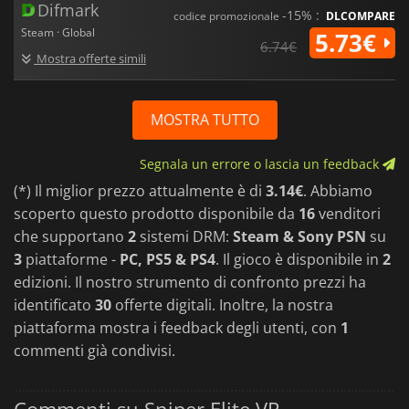
Difmark
-15% :
codice promozionale
DLCOMPARE
Steam · Global
5.73€
6.74€
Mostra offerte simili
MOSTRA TUTTO
Segnala un errore o lascia un feedback
(*) Il miglior prezzo attualmente è di
3.14€
. Abbiamo
scoperto questo prodotto disponibile da
16
venditori
che supportano
2
sistemi DRM:
Steam & Sony PSN
su
3
piattaforme -
PC, PS5 & PS4
. Il gioco è disponibile in
2
edizioni. Il nostro strumento di confronto prezzi ha
identificato
30
offerte digitali. Inoltre, la nostra
piattaforma mostra i feedback degli utenti, con
1
commenti già condivisi.
Commenti su Sniper Elite VR