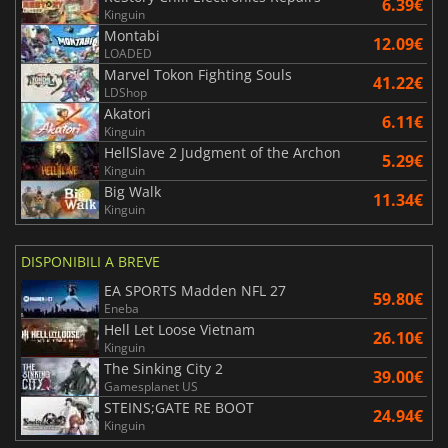
6.39€
Kinguin
Montabi
12.09€
LOADED
Marvel Tokon Fighting Souls
41.22€
LDShop
Akatori
6.11€
Kinguin
HellSlave 2 Judgment of the Archon
5.29€
Kinguin
Big Walk
11.34€
Kinguin
DISPONIBILI A BREVE
EA SPORTS Madden NFL 27
59.80€
Eneba
Hell Let Loose Vietnam
26.10€
Kinguin
The Sinking City 2
39.00€
Gamesplanet US
STEINS;GATE RE BOOT
24.94€
Kinguin