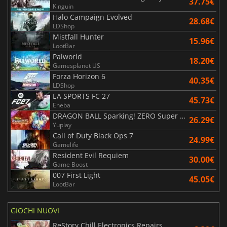
37.75€
Kinguin
Halo Campaign Evolved
28.68€
LDShop
Mistfall Hunter
15.96€
LootBar
Palworld
18.20€
Gamesplanet US
Forza Horizon 6
40.35€
LDShop
EA SPORTS FC 27
45.73€
Eneba
DRAGON BALL Sparking! ZERO Super Limit Breaking NEO
26.29€
Yuplay
Call of Duty Black Ops 7
24.99€
Gamelife
Resident Evil Requiem
30.00€
Game Boost
007 First Light
45.05€
LootBar
GIOCHI NUOVI
ReStory Chill Electronics Repairs