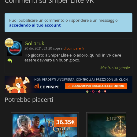
Puoi pubblicare un commento o rispondere a un messaggio
accedendo al tuo account
Gollaruk
20 dic 2021, 21:20
sopra
dlcompare.fr
Ho giocato a Sniper Elite e lo adoro, quindi in VR deve
essere davvero un buon gioco.
Mostra l'originale
Potrebbe piacerti
36.35
€
2