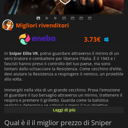
3.14
€
Migliori rivenditori
3.73
€
3.89
€
In
Sniper Elite VR
, potrai guardare attraverso il mirino di un
vero tiratore e combattere per liberare l'Italia. È il 1943 e i
fascisti hanno preso il controllo del tuo paese, ma sono
lontani dallo schiacciare la Resistenza. Come cecchino d'elite,
devi aiutare la Resistenza a respingere il nemico, un proiettile
alla volta.
Immergiti nella vita di un grande cecchino. Prova l'emozione
di guardare il tuo bersaglio attraverso un mirino, trattenere il
respiro e premere il grilletto. Guarda come la balistica
realistica determina se colpisci o meno il tuo obiettivo.
Leggi di più
Gioca 18 missioni di un'intensa campagna di guerriglia.
Qual è il il miglior prezzo di Sniper
Supera il tuo nemico usando vari trucchi e distrazioni per
trovare la perfetta postazione da cecchino. Impugna