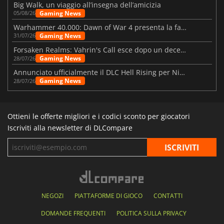
Big Walk, un viaggio all’insegna dell’amicizia
Gaming News
05/08/26
Warhammer 40.000: Dawn of War 4 presenta la fazione dei Necron
Gaming News
31/07/26
Forsaken Realms: Vahrin's Call esce dopo un decennio di sviluppo
Gaming News
28/07/26
Annunciato ufficialmente il DLC Hell Rising per Nioh 3
Gaming News
28/07/26
Ottieni le offerte migliori e i codici sconto per giocatori
Iscriviti alla newsletter di DLCompare
NEGOZI
PIATTAFORME DI GIOCO
CONTATTI
DOMANDE FREQUENTI
POLITICA SULLA PRIVACY