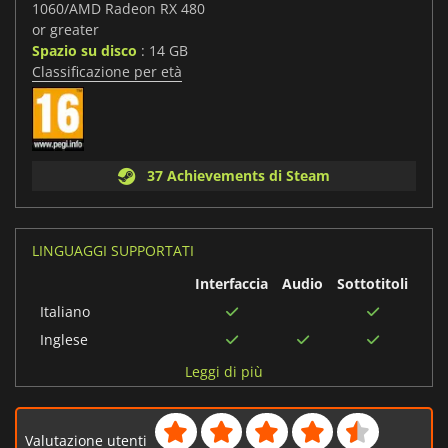
1060/AMD Radeon RX 480
or greater
Spazio su disco
: 14 GB
Classificazione per età
37 Achievements di Steam
LINGUAGGI SUPPORTATI
Interfaccia
Audio
Sottotitoli
Italiano
Inglese
Francese
Leggi di più
Portoghese
brasiliano
Valutazione utenti
Cinese tradizionale