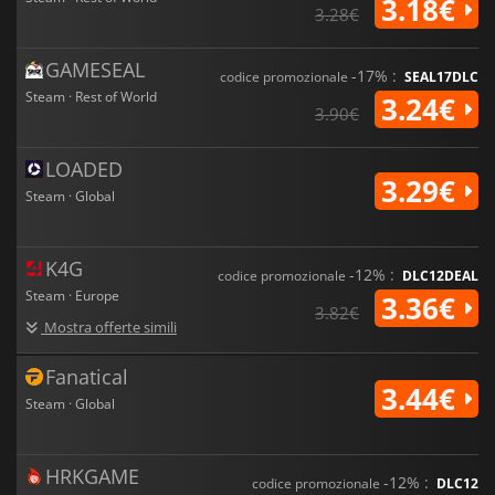
3.18€
3.28€
GAMESEAL
-17% :
codice promozionale
SEAL17DLC
Steam · Rest of World
3.24€
3.90€
LOADED
3.29€
Steam · Global
K4G
-12% :
codice promozionale
DLC12DEAL
Steam · Europe
3.36€
3.82€
Mostra offerte simili
Fanatical
3.44€
Steam · Global
HRKGAME
-12% :
codice promozionale
DLC12