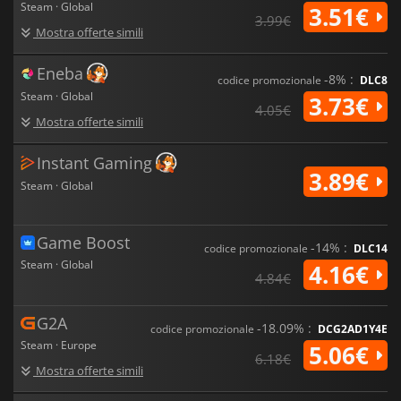
Steam · Global
3.51€
3.99€
Mostra offerte simili
Eneba
-8% :
codice promozionale
DLC8
Steam · Global
3.73€
4.05€
Mostra offerte simili
Instant Gaming
3.89€
Steam · Global
Game Boost
-14% :
codice promozionale
DLC14
Steam · Global
4.16€
4.84€
G2A
-18.09% :
codice promozionale
DCG2AD1Y4E
Steam · Europe
5.06€
6.18€
Mostra offerte simili