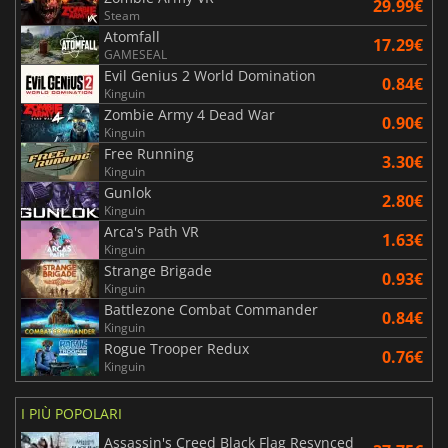
29.99€
Steam
Atomfall
17.29€
GAMESEAL
Evil Genius 2 World Domination
0.84€
Kinguin
Zombie Army 4 Dead War
0.90€
Kinguin
Free Running
3.30€
Kinguin
Gunlok
2.80€
Kinguin
Arca's Path VR
1.63€
Kinguin
Strange Brigade
0.93€
Kinguin
Battlezone Combat Commander
0.84€
Kinguin
Rogue Trooper Redux
0.76€
Kinguin
I PIÙ POPOLARI
Assassin's Creed Black Flag Resynced