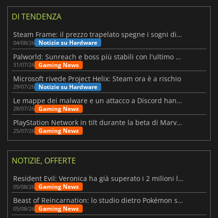
DI TENDENZA
Steam Frame: il prezzo trapelato spegne i sogni di un VR economico
Notizie su Hardware
04/08/26
Palworld: Sunreach e boss più stabili con l'ultimo update
Gaming News
31/07/26
Microsoft rivede Project Helix: Steam ora è a rischio
Notizie su Hardware
29/07/26
Le mappe dei malware e un attacco a Discord hanno colpito Meccha Chameleon
Gaming News
28/07/26
PlayStation Network in tilt durante la beta di Marvel Tōkon
Gaming News
25/07/26
NOTIZIE, OFFERTE
Resident Evil: Veronica ha già superato i 2 milioni liste dei desideri
Gaming News
05/08/26
Beast of Reincarnation: lo studio dietro Pokémon su una nuova strada
Gaming News
05/08/26