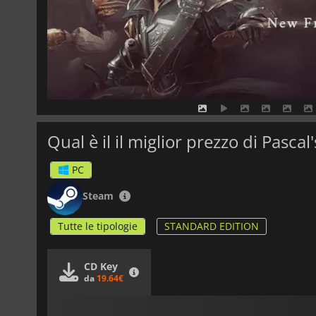
Qual è il il miglior prezzo di Pasca
PC
Steam
Tutte le tipologie
STANDARD EDITION
CD Key
da
19.64€