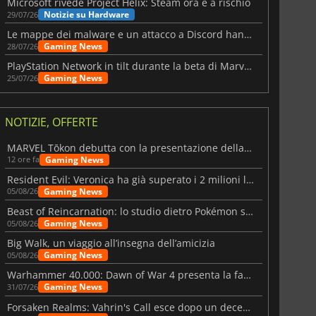
Microsoft rivede Project Helix: Steam ora è a rischio
Notizie su Hardware
29/07/26
Le mappe dei malware e un attacco a Discord hanno colpito Meccha Chameleon
Gaming News
28/07/26
PlayStation Network in tilt durante la beta di Marvel Tōkon
Gaming News
25/07/26
NOTIZIE, OFFERTE
MARVEL Tōkon debutta con la presentazione della roadmap per il primo anno
Gaming News
12 ore fa
Resident Evil: Veronica ha già superato i 2 milioni liste dei desideri
Gaming News
05/08/26
Beast of Reincarnation: lo studio dietro Pokémon su una nuova strada
Gaming News
05/08/26
Big Walk, un viaggio all’insegna dell’amicizia
Gaming News
05/08/26
Warhammer 40.000: Dawn of War 4 presenta la fazione dei Necron
Gaming News
31/07/26
Forsaken Realms: Vahrin's Call esce dopo un decennio di sviluppo