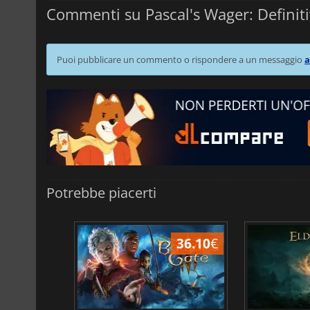
Commenti su Pascal's Wager: Definiti
Puoi pubblicare un commento o rispondere a un messaggio
a
Potrebbe piacerti
45.02
€
36.10
€