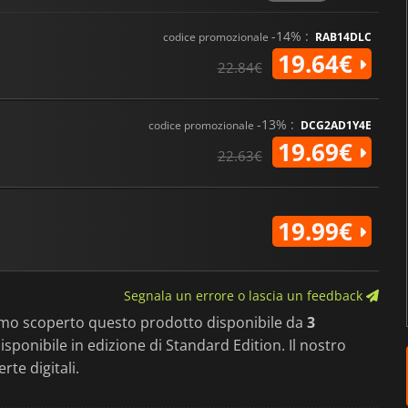
-14% :
codice promozionale
RAB14DLC
19.64€
22.84€
-13% :
codice promozionale
DCG2AD1Y4E
19.69€
22.63€
19.99€
Segnala un errore o lascia un feedback
amo scoperto questo prodotto disponibile da
3
 disponibile in edizione di Standard Edition. Il nostro
rte digitali.