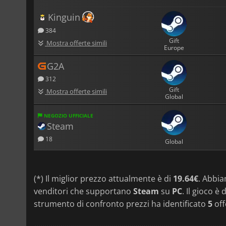
Kinguin
384
Gift
Mostra offerte simili
Europe
G2A
312
Gift
Mostra offerte simili
Global
NEGOZIO UFFICIALE
Steam
18
Global
(*) Il miglior prezzo attualmente è di
19.64€
. Abbi
venditori che supportano
Steam
su
PC
. Il gioco è
strumento di confronto prezzi ha identificato
5
offe