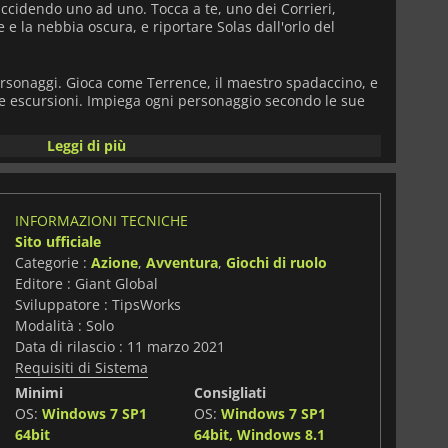
ccidendo uno ad uno. Tocca a te, uno dei Corrieri,
e e la nebbia oscura, e riportare Solas dall'orlo del
rsonaggi. Gioca come Terrence, il maestro spadaccino, e
tue escursioni. Impiega ogni personaggio secondo le sue
Leggi di più
ità. Proprio come in Dark Souls, devi stare attento ai
ntrattaccare al momento giusto. Avrai bisogno di ogni
sconfiggere l'enorme numero di nemici in Pascal's Wager.
INFORMAZIONI TECNICHE
ibrante. L'ambiente di Solas è pieno di mostri, segreti
Sito ufficiale
bbastanza audace da trovarli.
Categorie :
Azione
,
Avventura
,
Giochi di ruolo
Editore : Giant Global
ani. Sei disposto ad affidare la tua vita al tuo acciaio e
Sviluppatore : TipsWorks
Modalità : Solo
Data di rilascio : 11 marzo 2021
Requisiti di Sistema
Minimi
Consigliati
OS:
Windows 7 SP1
OS:
Windows 7 SP1
i
64bit
64bit, Windows 8.1