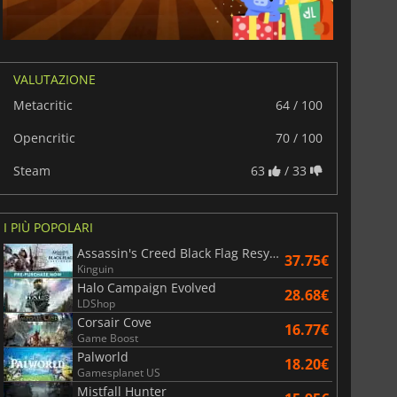
War WARHAMMER 3
Lies Of P
VALUTAZIONE
Metacritic
64 / 100
Opencritic
70 / 100
Steam
63
/ 33
I PIÙ POPOLARI
Assassin's Creed Black Flag Resynced
37.75€
Kinguin
Halo Campaign Evolved
28.68€
LDShop
Corsair Cove
16.77€
Game Boost
Palworld
18.20€
Gamesplanet US
Mistfall Hunter