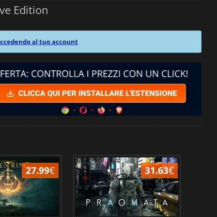
ve Edition
ccedendo al tuo account
27.99
€
31.63
€