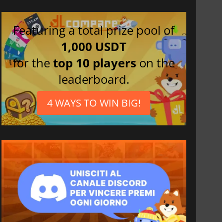
Featuring a total prize pool of
1,000 USDT
for the
top 10 players
on the
leaderboard.
4 WAYS TO WIN BIG!
6.75
€
15.48
€