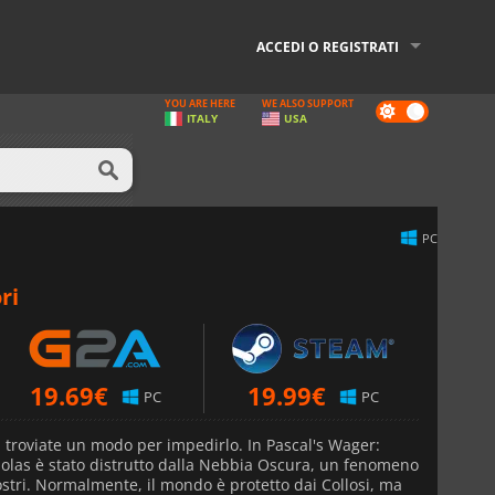
ACCEDI O REGISTRATI
YOU ARE HERE
WE ALSO SUPPORT
Dark
ITALY
USA
mode
PC
ri
19.69
€
19.99
€
PC
PC
 troviate un modo per impedirlo. In Pascal's Wager:
 Solas è stato distrutto dalla Nebbia Oscura, un fenomeno
stri. Normalmente, il mondo è protetto dai Collosi, ma