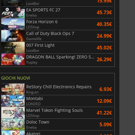
15.95€
LootBar
EA SPORTS FC 27
45.73€
Eneba
Forza Horizon 6
40.35€
LDShop
Call of Duty Black Ops 7
24.99€
Gamelife
007 First Light
45.02€
LootBar
DRAGON BALL Sparking! ZERO Super Limit Breaking NEO
26.29€
Yuplay
GIOCHI NUOVI
ReStory Chill Electronics Repairs
6.93€
Kinguin
Montabi
12.09€
LOADED
Marvel Tokon Fighting Souls
41.22€
LDShop
Doloc Town
5.09€
Eneba
Akatori