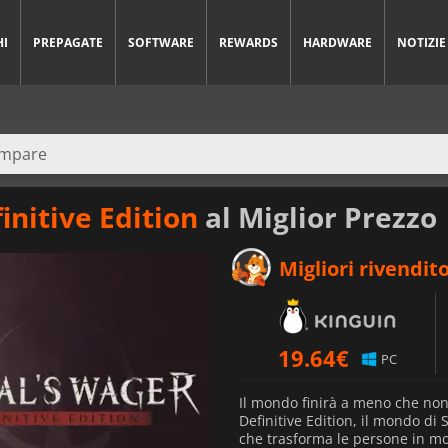
HI
PREPAGATE
SOFTWARE
REWARDS
HARDWARE
NOTIZIE
initive Edition
al Miglior Prezzo
Migliori rivendito
19.64
€
PC
Il mondo finirà a meno che non
Definitive Edition, il mondo di
che trasforma le persone in mo