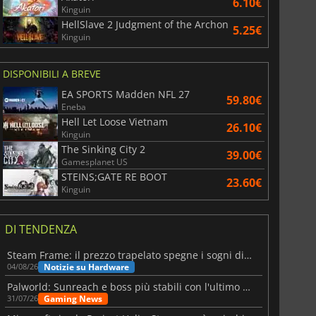
6.10€
Kinguin
HellSlave 2 Judgment of the Archon
5.25€
Kinguin
DISPONIBILI A BREVE
EA SPORTS Madden NFL 27
59.80€
Eneba
Hell Let Loose Vietnam
26.10€
Kinguin
The Sinking City 2
39.00€
Gamesplanet US
STEINS;GATE RE BOOT
23.60€
Kinguin
DI TENDENZA
Steam Frame: il prezzo trapelato spegne i sogni di un VR economico
Notizie su Hardware
04/08/26
Palworld: Sunreach e boss più stabili con l'ultimo update
Gaming News
31/07/26