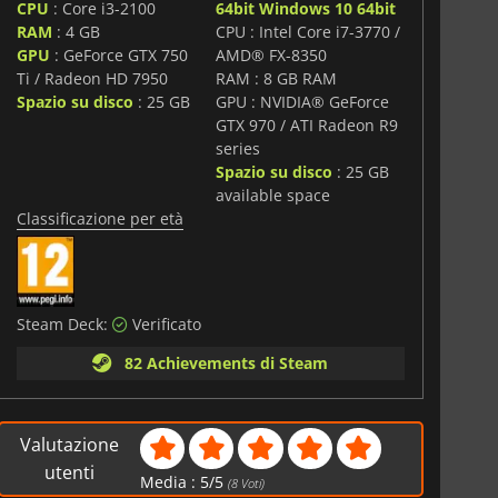
CPU
: Core i3-2100
64bit Windows 10 64bit
RAM
: 4 GB
CPU : Intel Core i7-3770 /
GPU
: GeForce GTX 750
AMD® FX-8350
Ti / Radeon HD 7950
RAM : 8 GB RAM
Spazio su disco
: 25 GB
GPU : NVIDIA® GeForce
GTX 970 / ATI Radeon R9
series
Spazio su disco
: 25 GB
available space
Classificazione per età
Steam Deck:
Verificato
82 Achievements di Steam
Valutazione
utenti
Media :
5
/
5
(
8
Voti)