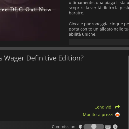
ultimamente, una piaga li sta u
scoprire la verità dietro la pest
baratro.
Gioca e padroneggia cinque pe
porta con te un alleato nelle 
abilità uniche.
Combatti usando tattiche e abil
segnali del tuo avversario e co
grammo di abilità che hai per 
l's Wager Definitive Edition?
Esplora un mondo oscuramente v
e tesori per un avventuriero a
Il destino di Solas è nelle tue m
alla tua abilità?
Condividi
Monitora prezzi
Commission
Commissioni