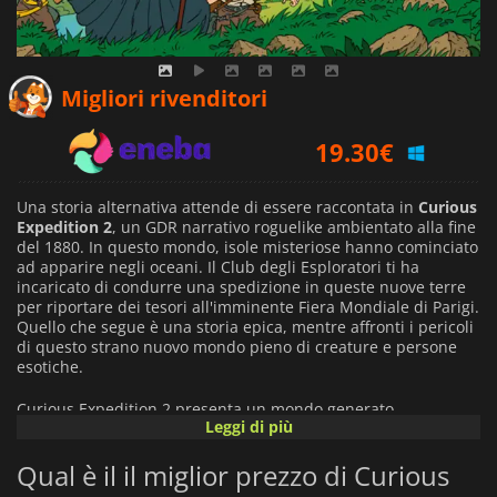
15.87
€
Migliori rivenditori
19.30
€
18.17
€
Una storia alternativa attende di essere raccontata in
Curious
Expedition 2
, un GDR narrativo roguelike ambientato alla fine
del 1880. In questo mondo, isole misteriose hanno cominciato
ad apparire negli oceani. Il Club degli Esploratori ti ha
incaricato di condurre una spedizione in queste nuove terre
per riportare dei tesori all'imminente Fiera Mondiale di Parigi.
Quello che segue è una storia epica, mentre affronti i pericoli
di questo strano nuovo mondo pieno di creature e persone
esotiche.
Curious Expedition 2 presenta un mondo generato
Leggi di più
proceduralmente. Ogni gioco introduce nuovi ambienti da
esplorare. Allo stesso modo, anche la narrazione cambia per
Qual è il il miglior prezzo di Curious
rendere ogni spedizione unica. A seconda delle scelte che
fate nel gioco, i vostri personaggi incontreranno nuove