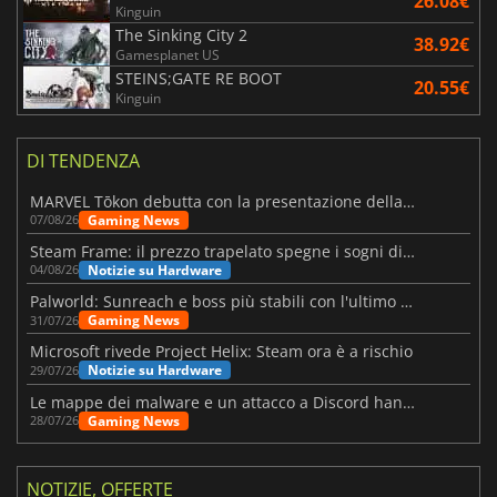
26.08€
Kinguin
The Sinking City 2
38.92€
Gamesplanet US
STEINS;GATE RE BOOT
20.55€
Kinguin
DI TENDENZA
MARVEL Tōkon debutta con la presentazione della roadmap per il primo anno
Gaming News
07/08/26
Steam Frame: il prezzo trapelato spegne i sogni di un VR economico
Notizie su Hardware
04/08/26
Palworld: Sunreach e boss più stabili con l'ultimo update
Gaming News
31/07/26
Microsoft rivede Project Helix: Steam ora è a rischio
Notizie su Hardware
29/07/26
Le mappe dei malware e un attacco a Discord hanno colpito Meccha Chameleon
Gaming News
28/07/26
NOTIZIE, OFFERTE