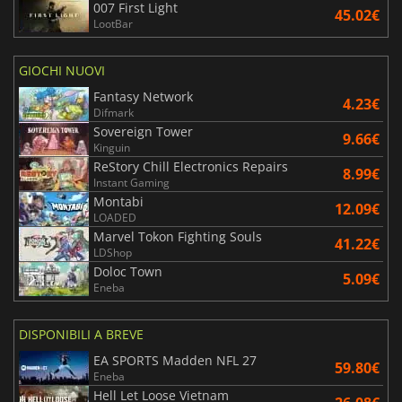
007 First Light
45.02€
LootBar
GIOCHI NUOVI
Fantasy Network
4.23€
Difmark
Sovereign Tower
9.66€
Kinguin
ReStory Chill Electronics Repairs
8.99€
Instant Gaming
Montabi
12.09€
LOADED
Marvel Tokon Fighting Souls
41.22€
LDShop
Doloc Town
5.09€
Eneba
DISPONIBILI A BREVE
EA SPORTS Madden NFL 27
59.80€
Eneba
Hell Let Loose Vietnam