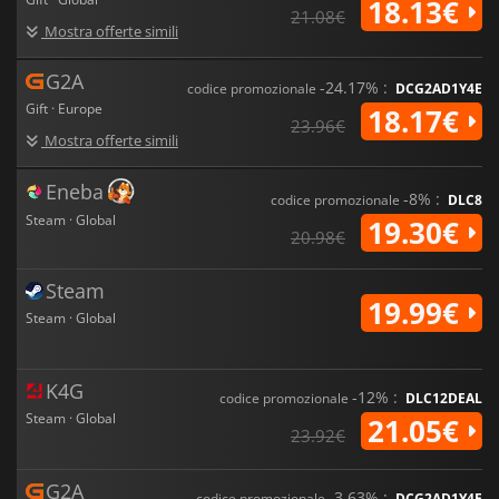
18.13€
21.08€
Mostra offerte simili
G2A
-24.17% :
codice promozionale
DCG2AD1Y4E
Gift · Europe
18.17€
23.96€
Mostra offerte simili
Eneba
-8% :
codice promozionale
DLC8
Steam · Global
19.30€
20.98€
Steam
19.99€
Steam · Global
K4G
-12% :
codice promozionale
DLC12DEAL
Steam · Global
21.05€
23.92€
G2A
-3.63% :
codice promozionale
DCG2AD1Y4E