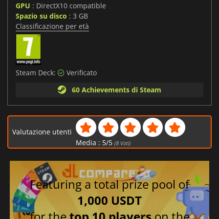
GPU
: DirectX10 compatible
Spazio su disco
: 3 GB
Classificazione per età
Steam Deck:
Verificato
60 Achievements di Steam
Valutazione utenti
Media :
5
/
5
(
8
Voti)
Featuring a total prize pool of
1,000 USDT
for the
top 10 players
on the