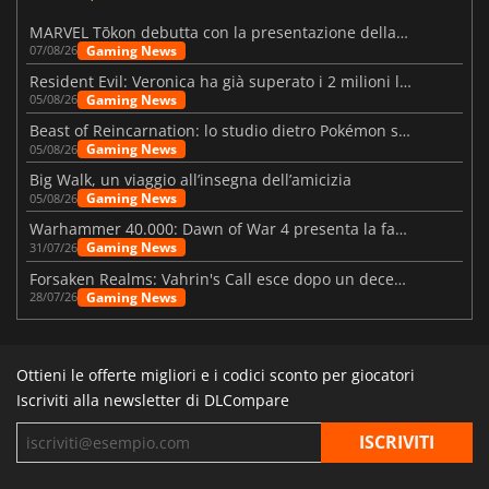
MARVEL Tōkon debutta con la presentazione della roadmap per il primo anno
Gaming News
07/08/26
Resident Evil: Veronica ha già superato i 2 milioni liste dei desideri
Gaming News
05/08/26
Beast of Reincarnation: lo studio dietro Pokémon su una nuova strada
Gaming News
05/08/26
Big Walk, un viaggio all’insegna dell’amicizia
Gaming News
05/08/26
Warhammer 40.000: Dawn of War 4 presenta la fazione dei Necron
Gaming News
31/07/26
Forsaken Realms: Vahrin's Call esce dopo un decennio di sviluppo
Gaming News
28/07/26
Ottieni le offerte migliori e i codici sconto per giocatori
Iscriviti alla newsletter di DLCompare