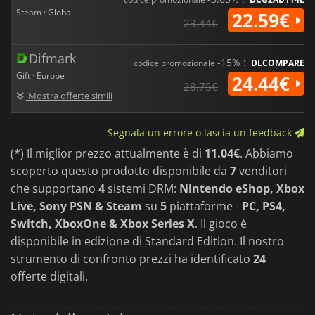
Steam · Global
22.59€
23.44€
Difmark
-15% :
codice promozionale
DLCOMPARE
Gift · Europe
24.44€
28.75€
Mostra offerte simili
Segnala un errore o lascia un feedback
(*) Il miglior prezzo attualmente è di
11.04€
. Abbiamo
scoperto questo prodotto disponibile da
7
venditori
che supportano
4
sistemi DRM:
Nintendo eShop, Xbox
Live, Sony PSN & Steam
su
5
piattaforme -
PC, PS4,
Switch, XboxOne & Xbox Series X
. Il gioco è
disponibile in edizione di Standard Edition. Il nostro
strumento di confronto prezzi ha identificato
24
offerte digitali.