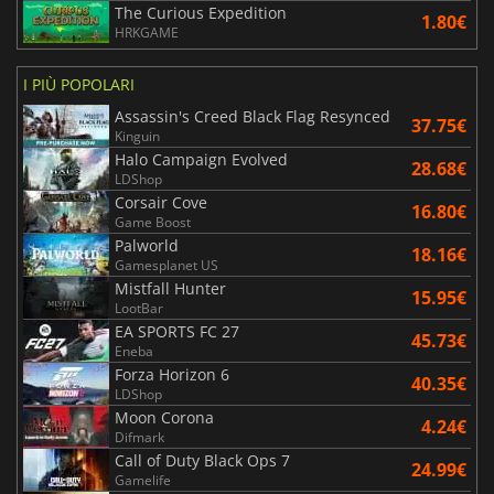
The Curious Expedition
1.80€
HRKGAME
I PIÙ POPOLARI
Assassin's Creed Black Flag Resynced
37.75€
Kinguin
Halo Campaign Evolved
28.68€
LDShop
Corsair Cove
16.80€
Game Boost
Palworld
18.16€
Gamesplanet US
Mistfall Hunter
15.95€
LootBar
EA SPORTS FC 27
45.73€
Eneba
Forza Horizon 6
40.35€
LDShop
Moon Corona
4.24€
Difmark
Call of Duty Black Ops 7
24.99€
Gamelife