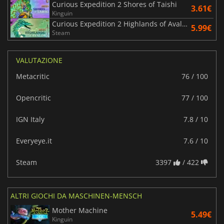
Curious Expedition 2 Shores of Taishi
3.61€
Kinguin
Curious Expedition 2 Highlands of Avalon
5.99€
Steam
VALUTAZIONE
Metacritic
76 / 100
Opencritic
77 / 100
IGN Italy
7.8 / 10
Everyeye.it
7.6 / 10
Steam
3397
/ 422
ALTRI GIOCHI DA MASCHINEN-MENSCH
Mother Machine
5.49€
Kinguin