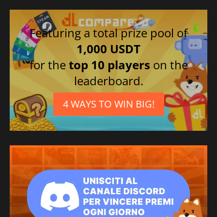
Featuring a total prize pool of
1,000 USDT
for the
top 10 players
on the
leaderboard.
4 WAYS TO WIN BIG!