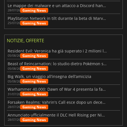
Le mappe dei malware e un attacco a Discord hanno colpito Meccha Chameleon
Gaming News
28/07/26
PlayStation Network in tilt durante la beta di Marvel Tōkon
Gaming News
25/07/26
NOTIZIE, OFFERTE
Resident Evil: Veronica ha già superato i 2 milioni liste dei desideri
Gaming News
05/08/26
Beast of Reincarnation: lo studio dietro Pokémon su una nuova strada
Gaming News
05/08/26
Big Walk, un viaggio all’insegna dell’amicizia
Gaming News
05/08/26
Warhammer 40.000: Dawn of War 4 presenta la fazione dei Necron
Gaming News
31/07/26
Forsaken Realms: Vahrin's Call esce dopo un decennio di sviluppo
Gaming News
28/07/26
Annunciato ufficialmente il DLC Hell Rising per Nioh 3
Gaming News
28/07/26