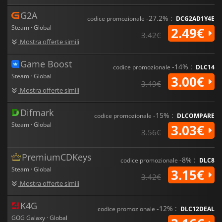
G2A
-27.2% :
codice promozionale
DCG2AD1Y4E
Steam · Global
2.49€
3.42€
Mostra offerte simili
Game Boost
-14% :
codice promozionale
DLC14
Steam · Global
3.00€
3.49€
Mostra offerte simili
Difmark
-15% :
codice promozionale
DLCOMPARE
Steam · Global
3.03€
3.56€
PremiumCDKeys
-8% :
codice promozionale
DLC8
Steam · Global
3.15€
3.42€
Mostra offerte simili
K4G
-12% :
codice promozionale
DLC12DEAL
GOG Galaxy · Global