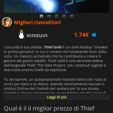
1.72
€
Migliori rivenditori
1.74
€
2.16
€
L'oscurità è tua alleata.
Thief Gold
è un dark fantasy "sneaker
in prima persona" in cui si rimane vivi rimanendo fuori dalla
vista. Un classico acclamato che ha contribuito a creare il
genere dei giochi stealth, Thief Gold è una versione estesa
dell'originale Thief: The Dark Project, con contenuti tagliati e
due nuovi enormi livelli da esplorare.
Tu sei Garrett, un autoproclamato maestro ladro che ruba ai
ricchi per dare a se stesso. Avendo recentemente lasciato il
mistico Ordine dei Custodi per andare per la sua strada,
Garrett si ritrova impiegato da un eccentrico vecchio ricco di
Leggi di più
nome Constantine per fare il colpo finale - solo che questo
potrebbe rivelarsi il suo ultimo lavoro.
Qual è il il miglior prezzo di Thief
Distrai, eludi e nasconditi da nemici pericolosi e implacabili.