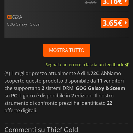
3.16€
3.59€
G2A
3.65€
GOG Galaxy · Global
MOSTRA TUTTO
Segnala un errore o lascia un feedback
(*) Il miglior prezzo attualmente è di
1.72€
. Abbiamo
scoperto questo prodotto disponibile da
11
venditori
che supportano
2
sistemi DRM:
GOG Galaxy & Steam
su
PC
. Il gioco è disponibile in
2
edizioni. Il nostro
strumento di confronto prezzi ha identificato
22
offerte digitali.
Commenti su Thief Gold