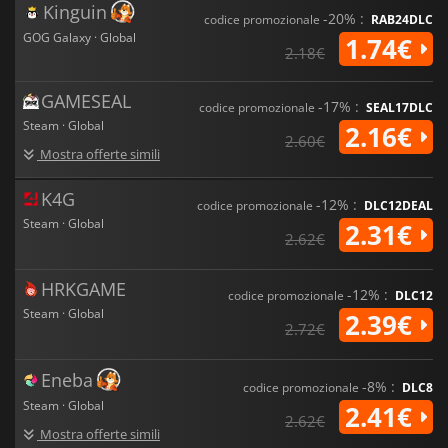
Thief Gold metterà alla prova tutte le tue abilità di furtività. Sii
Kinguin
-20% :
codice promozionale
RAB24DLC
pronto, maestro ladro.
GOG Galaxy · Global
1.74€
2.18€
GAMESEAL
-17% :
codice promozionale
SEAL17DLC
Steam · Global
2.16€
2.60€
Mostra offerte simili
K4G
-12% :
codice promozionale
DLC12DEAL
Steam · Global
2.31€
2.62€
HRKGAME
-12% :
codice promozionale
DLC12
Steam · Global
2.39€
2.72€
Eneba
-8% :
codice promozionale
DLC8
Steam · Global
2.41€
2.62€
Mostra offerte simili