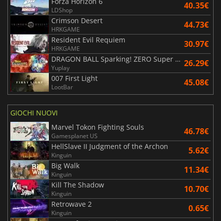
Forza Horizon 6
40.35€
LDShop
Crimson Desert
44.73€
HRKGAME
Resident Evil Requiem
30.97€
HRKGAME
DRAGON BALL Sparking! ZERO Super Limit Breaking NEO
26.29€
Yuplay
007 First Light
45.08€
LootBar
GIOCHI NUOVI
Marvel Tokon Fighting Souls
46.78€
Gamesplanet US
HellSlave II Judgment of the Archon
5.62€
Kinguin
Big Walk
11.34€
Kinguin
Kill The Shadow
10.70€
Kinguin
Retrowave 2
0.65€
Kinguin