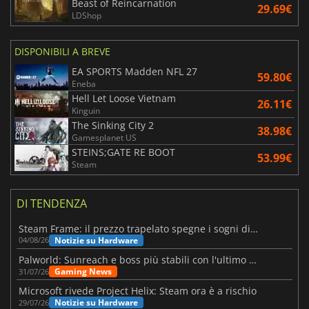
Beast of Reincarnation
29.69€
LDShop
DISPONIBILI A BREVE
EA SPORTS Madden NFL 27
59.80€
Eneba
Hell Let Loose Vietnam
26.11€
Kinguin
The Sinking City 2
38.98€
Gamesplanet US
STEINS;GATE RE BOOT
53.99€
Steam
DI TENDENZA
Steam Frame: il prezzo trapelato spegne i sogni di un VR economico
Notizie su Hardware
04/08/26
Palworld: Sunreach e boss più stabili con l'ultimo update
Gaming News
31/07/26
Microsoft rivede Project Helix: Steam ora è a rischio
Notizie su Hardware
29/07/26