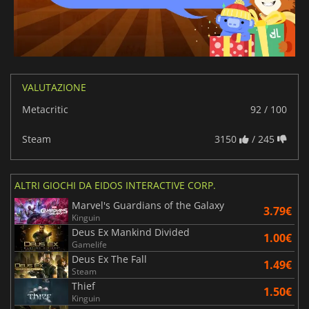
VALUTAZIONE
Metacritic
92 / 100
Steam
3150
/ 245
ALTRI GIOCHI DA EIDOS INTERACTIVE CORP.
Marvel's Guardians of the Galaxy
3.79€
Kinguin
Deus Ex Mankind Divided
1.00€
Gamelife
Deus Ex The Fall
1.49€
Steam
Thief
1.50€
Kinguin