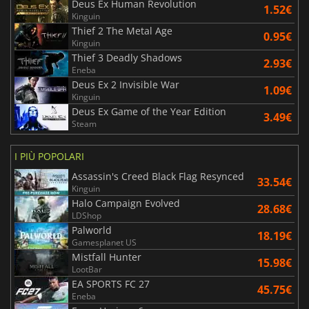
Deus Ex Human Revolution
1.52€
Kinguin
Thief 2 The Metal Age
0.95€
Kinguin
Thief 3 Deadly Shadows
2.93€
Eneba
Deus Ex 2 Invisible War
1.09€
Kinguin
Deus Ex Game of the Year Edition
3.49€
Steam
I PIÙ POPOLARI
Assassin's Creed Black Flag Resynced
33.54€
Kinguin
Halo Campaign Evolved
28.68€
LDShop
Palworld
18.19€
Gamesplanet US
Mistfall Hunter
15.98€
LootBar
EA SPORTS FC 27
45.75€
Eneba