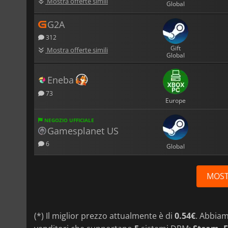
Mostra offerte simili
Global
G2A
312
Gift
Mostra offerte simili
Global
Eneba
73
Europe
NEGOZIO UFFICIALE
Gamesplanet US
6
Global
MOST
(*) Il miglior prezzo attualmente è di
0.54€
. Abbia