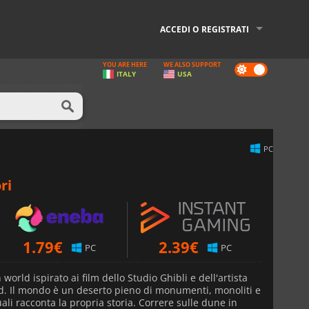
ACCEDI O REGISTRATI
YOU ARE HERE
WE ALSO SUPPORT
Dark
ITALY
USA
mode
PC
ri
1.79
€
2.39
€
PC
PC
rld ispirato ai film dello Studio Ghibli e dell'artista
d. Il mondo è un deserto pieno di monumenti, monoliti e
ali racconta la propria storia. Correre sulle dune in