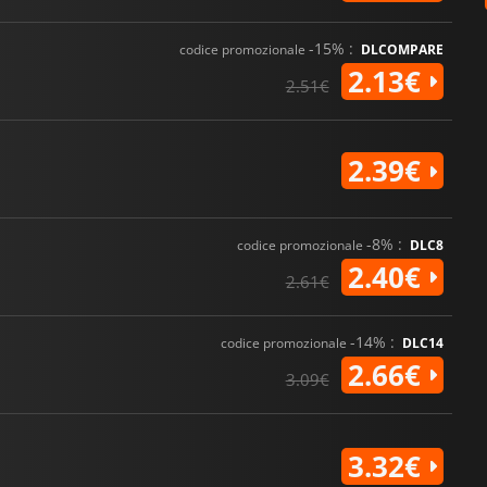
-15% :
codice promozionale
DLCOMPARE
2.13€
2.51€
2.39€
-8% :
codice promozionale
DLC8
2.40€
2.61€
-14% :
codice promozionale
DLC14
2.66€
3.09€
3.32€