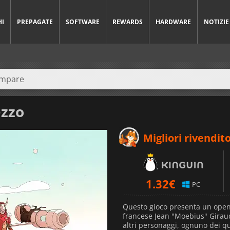
HI
PREPAGATE
SOFTWARE
REWARDS
HARDWARE
NOTIZIE
ezzo
Migliori rivendito
1.32
€
PC
Questo gioco presenta un open wo
francese Jean "Moebius" Girau
altri personaggi, ognuno dei qu