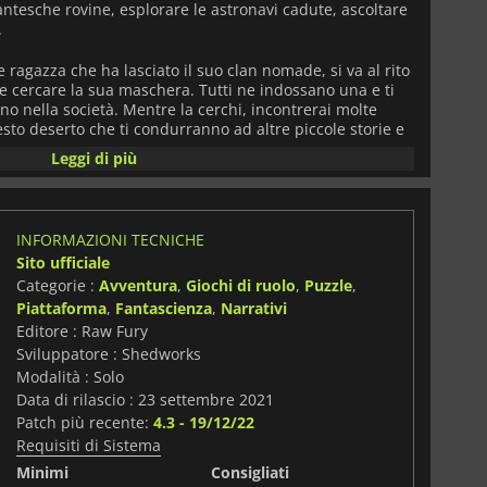
ntesche rovine, esplorare le astronavi cadute, ascoltare
.
 ragazza che ha lasciato il suo clan nomade, si va al rito
ve cercare la sua maschera. Tutti ne indossano una e ti
nno nella società. Mentre la cerchi, incontrerai molte
sto deserto che ti condurranno ad altre piccole storie e
nel gioco per distrarvi dalla storia e gli enigmi vi
Leggi di più
ondo. Il gioco finisce quando si decide di aver trovato ciò
le
a casa.
INFORMAZIONI TECNICHE
Sito ufficiale
Categorie :
Avventura
,
Giochi di ruolo
,
Puzzle
,
Piattaforma
,
Fantascienza
,
Narrativi
Editore : Raw Fury
Sviluppatore : Shedworks
Modalità : Solo
Data di rilascio : 23 settembre 2021
Patch più recente:
4.3 - 19/12/22
Requisiti di Sistema
Minimi
Consigliati