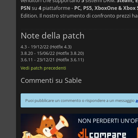
venditori che supportano
5
sistemi DRM:
Steam, E
PSN
su
4
piattaforme -
PC, PS5, XboxOne & Xbox 
Edition. Il nostro strumento di confronto prezzi ha
Note della patch
4.3 -
19/12/22 (Hotfix 4.3)
3.8.20 -
15/06/22 (Hotfix 3.8.20)
3.6.11 -
23/12/21 (Hotfix 3.6.11)
Vedi patch precedenti
Commenti su Sable
Puoi pubblicare un commento o rispondere a un messaggio
a