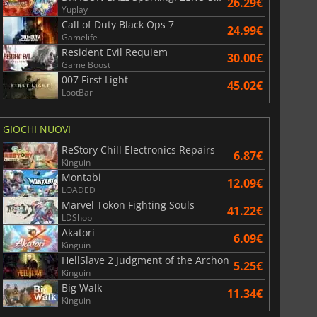
26.29€
Yuplay
Call of Duty Black Ops 7
24.99€
Gamelife
Resident Evil Requiem
30.00€
Game Boost
007 First Light
45.02€
LootBar
GIOCHI NUOVI
ReStory Chill Electronics Repairs
6.87€
Kinguin
Montabi
12.09€
LOADED
Marvel Tokon Fighting Souls
41.22€
LDShop
Akatori
6.09€
Kinguin
HellSlave 2 Judgment of the Archon
5.25€
Kinguin
Big Walk
11.34€
Kinguin