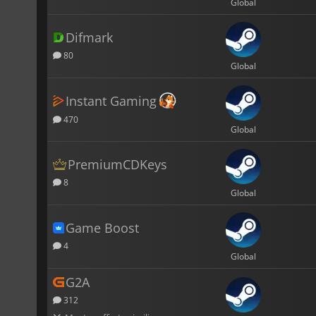
Global
Difmark
80
Global
Instant Gaming
470
Global
PremiumCDKeys
8
Global
Game Boost
4
Global
G2A
312