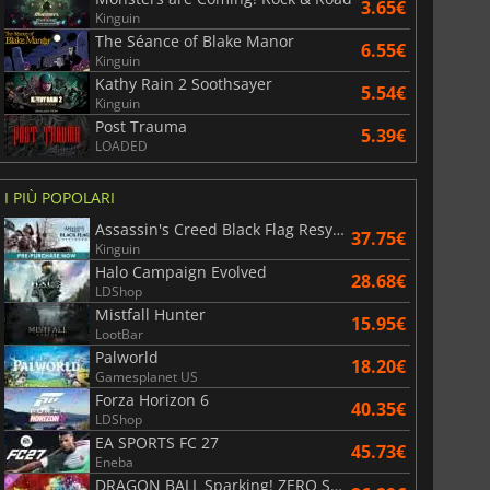
3.65€
Kinguin
The Séance of Blake Manor
6.55€
Kinguin
Kathy Rain 2 Soothsayer
5.54€
Kinguin
Post Trauma
5.39€
LOADED
6.75
€
15.48
€
I PIÙ POPOLARI
Assassin's Creed Black Flag Resynced
37.75€
Kinguin
Halo Campaign Evolved
War WARHAMMER 3
Lies Of P
28.68€
LDShop
Mistfall Hunter
15.95€
LootBar
Palworld
18.20€
Gamesplanet US
Forza Horizon 6
40.35€
LDShop
EA SPORTS FC 27
45.73€
Eneba
DRAGON BALL Sparking! ZERO Super Limit Breaking NEO