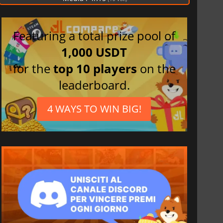
Spagnolo
Tedesco
Featuring a total prize pool of
1,000 USDT
for the
top 10 players
on the
leaderboard.
4 WAYS TO WIN BIG!