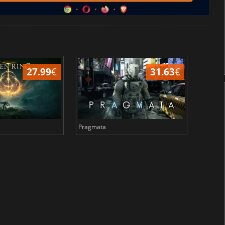
27.99
€
31.63
€
Pragmata
Total 