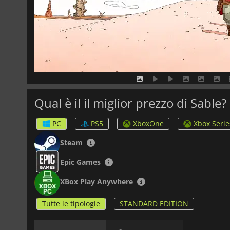
Qual è il il miglior prezzo di Sable?
PC
PS5
XboxOne
Xbox Serie
Steam
Epic Games
XBox Play Anywhere
Tutte le tipologie
STANDARD EDITION