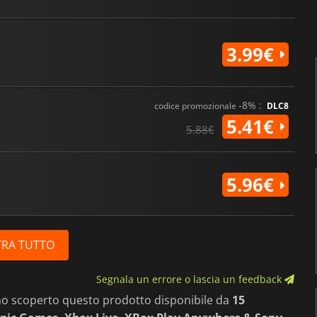
3.99€
-8% :
codice promozionale
DLC8
5.41€
5.88€
5.96€
RA TUTTO
Segnala un errore o lascia un feedback
mo scoperto questo prodotto disponibile da
15