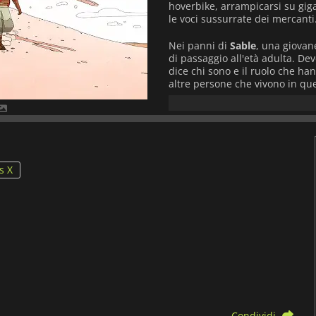
hoverbike, arrampicarsi su giga
le voci sussurrate dei mercanti
Nei panni di
Sable
, una giovane
di passaggio all'età adulta. De
dice chi sono e il ruolo che ha
altre persone che vivono in que
decisioni. Non ci sono battaglie 
aiuteranno a capire meglio il m
che si voleva e si rimanda
Sab
s X
Condividi