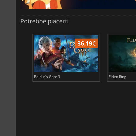
Potrebbe piacerti
45.02
€
36.19
€
Baldur's Gate 3
Elden Ring