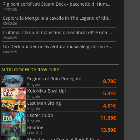
7 giochi certificati Steam Deck - pacchetto di Humble per console portatili
17/07/26
Esplora la Mongolia a cavallo in The Legend of Khiimori
05/03/26
L'ultima Titanium Collection di Fanatical offre una varietà di giochi Steam
25/08/25
Un Deck builder un'avventura musicale gratis su EGS
04/07/25
ALTRI GIOCHI DA RAW FURY
Regions of Ruin Runegate
8.78€
Kinguin
KuloNiku Bowl Up!
5.31€
Kinguin
Last Man Sitting
4.81€
Kinguin
Esoteric Ebb
11.05€
Kinguin
Routine
13.59€
LOADED
Monsters are Coming! Rock & Road