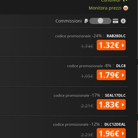
Monitora prezzi
Commission
Commissioni
-24% :
codice promozionale
RAB28DLC
1.32€
1.74€
-8% :
codice promozionale
DLC8
1.79€
1.95€
-17% :
codice promozionale
SEAL17DLC
1.83€
2.21€
-12% :
codice promozionale
DLC12DEAL
1.96€
2.23€