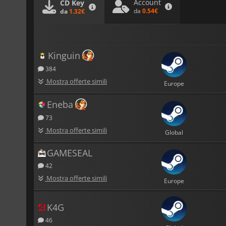
Account
CD Key
da
0.54€
da
1.32€
Kinguin
384
Mostra offerte simili
Europe
Eneba
73
Mostra offerte simili
Global
GAMESEAL
42
Mostra offerte simili
Europe
K4G
46