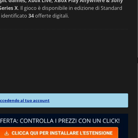
pic Games, Xbox Live, XBox Play Anywhere & Sony
Series X
. Il gioco è disponibile in edizione di Standard
 identificato
34
offerte digitali.
ccedendo al tuo account