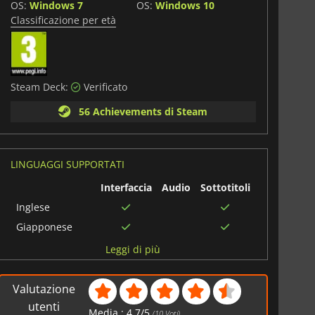
OS:
Windows 7
OS:
Windows 10
Classificazione per età
i
Steam Deck:
Verificato
56 Achievements di Steam
LINGUAGGI SUPPORTATI
Interfaccia
Audio
Sottotitoli
Inglese
Giapponese
Francese
Leggi di più
Cinese
semplificato
Valutazione
Portoghese
utenti
brasiliano
Media :
4.7
/
5
(
10
Voti)