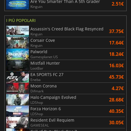
Are You Smarter Than A 5th Grader
2.51€
Kinguin
I PIÙ POPOLARI
Assassin's Creed Black Flag Resynced
37.75€
Kinguin
Corsair Cove
17.64€
Kinguin
Palworld
18.24€
Gamesplanet US
Mistfall Hunter
16.03€
LootBar
EA SPORTS FC 27
45.73€
Eneba
Moon Corona
4.27€
Difmark
Halo Campaign Evolved
28.68€
LDShop
Forza Horizon 6
40.35€
LDShop
Resident Evil Requiem
30.05€
GAMESEAL