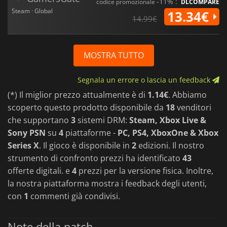
-11% :
codice promozionale
DLCOMPARE
Steam · Global
13.34€
14.99€
MOSTRA TUTTO
Segnala un errore o lascia un feedback
(*) Il miglior prezzo attualmente è di
1.14€
. Abbiamo
scoperto questo prodotto disponibile da
18
venditori
che supportano
3
sistemi DRM:
Steam, Xbox Live &
Sony PSN
su
4
piattaforme -
PC, PS4, XboxOne & Xbox
Series X
. Il gioco è disponibile in
2
edizioni. Il nostro
strumento di confronto prezzi ha identificato
43
offerte digitali. e
4
prezzi per la versione fisica. Inoltre,
la nostra piattaforma mostra i feedback degli utenti,
con
1
commenti già condivisi.
Note della patch