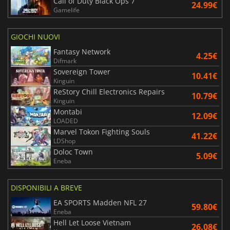
Call of Duty Black Ops 7
24.99€
Gamelife
GIOCHI NUOVI
Fantasy Network
4.25€
Difmark
Sovereign Tower
10.41€
Kinguin
ReStory Chill Electronics Repairs
10.79€
Kinguin
Montabi
12.09€
LOADED
Marvel Tokon Fighting Souls
41.22€
LDShop
Doloc Town
5.09€
Eneba
DISPONIBILI A BREVE
EA SPORTS Madden NFL 27
59.80€
Eneba
Hell Let Loose Vietnam
26.08€