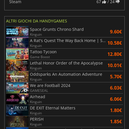
Steam
67
/ 24
ALTRI GIOCHI DA HANDYGAMES
Space Grunts Chrono Shard
9.60€
Kinguin
A Rat's Quest The Way Back Home | Season 1
10.58€
Kinguin
Tattoo Tycoon
12.80€
Game Boost
Lethal Honor Order of the Apocalypse
10.01€
Kinguin
Oddsparks An Automation Adventure
5.70€
Kinguin
We are Football 2024
6.03€
GAMESEAL
Airhead
6.06€
Kinguin
DE EXIT Eternal Matters
1.80€
Kinguin
PERISH
1.85€
Kinguin