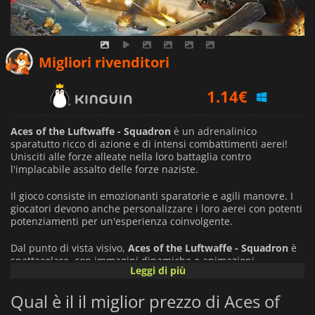
Migliori rivenditori
1.14
€
1.57
€
Aces of the Luftwaffe - Squadron
è un adrenalinico
sparatutto ricco di azione e di intensi combattimenti aerei!
Unisciti alle forze alleate nella loro battaglia contro
2.19
€
l'implacabile assalto delle forze naziste.
Il gioco consiste in emozionanti sparatorie e agili manovre. I
giocatori devono anche personalizzare i loro aerei con potenti
potenziamenti per un'esperienza coinvolgente.
Dal punto di vista visivo,
Aces of the Luftwaffe - Squadron
è
spettacolare, con immagini dinamiche e animazioni
Leggi di più
mozzafiato che danno vita allo scenario della Seconda Guerra
Mondiale. L'audio del gioco contribuisce all'atmosfera con
Qual è il il miglior prezzo di Aces of
una colonna sonora da cardiopalma ed effetti sonori realistici
per un'avventura avvincente!