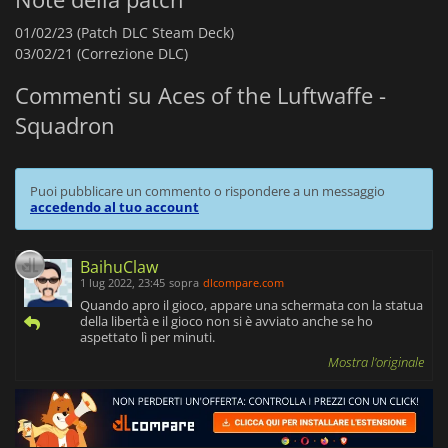
01/02/23 (Patch DLC Steam Deck)
03/02/21 (Correzione DLC)
Commenti su Aces of the Luftwaffe -
Squadron
Puoi pubblicare un commento o rispondere a un messaggio
accedendo al tuo account
BaihuClaw
1 lug 2022, 23:45
sopra
dlcompare.com
Quando apro il gioco, appare una schermata con la statua
della libertà e il gioco non si è avviato anche se ho
aspettato lì per minuti.
Mostra l'originale