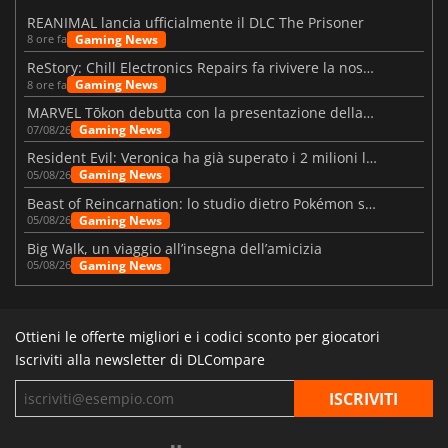
REANIMAL lancia ufficialmente il DLC The Prisoner
Gaming News
8 ore fa
ReStory: Chill Electronics Repairs fa rivivere la nostalgia degli anni 2000
Gaming News
8 ore fa
MARVEL Tōkon debutta con la presentazione della roadmap per il primo anno
Gaming News
07/08/26
Resident Evil: Veronica ha già superato i 2 milioni liste dei desideri
Gaming News
05/08/26
Beast of Reincarnation: lo studio dietro Pokémon su una nuova strada
Gaming News
05/08/26
Big Walk, un viaggio all’insegna dell’amicizia
Gaming News
05/08/26
Ottieni le offerte migliori e i codici sconto per giocatori
Iscriviti alla newsletter di DLCompare