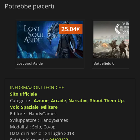
Potrebbe piacerti
25.04
€
Lost Soul Aside
Battlefield 6
INFORMAZIONI TECNICHE
Sito ufficiale
Categorie :
Azione
,
Arcade
,
Narrativi
,
Shoot Them Up
,
Volo Spaziale
,
Militare
Editore : HandyGames
Sviluppatore : HandyGames
Modalità : Solo, Co-op
Data di rilascio : 24 luglio 2018
Patch più recente:
01/02/23