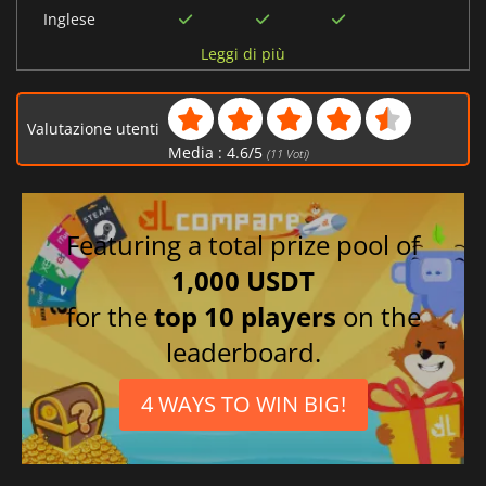
Inglese
Francese
Leggi di più
Tedesco
Spagnolo
Valutazione utenti
Giapponese
Media :
4.6
/
5
(
11
Voti)
Featuring a total prize pool of
1,000 USDT
for the
top 10 players
on the
leaderboard.
4 WAYS TO WIN BIG!