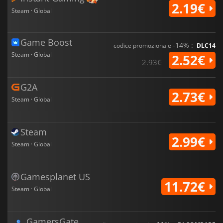
2.19€
Steam · Global
Game Boost
-14% :
codice promozionale
DLC14
Steam · Global
2.52€
2.93€
G2A
2.73€
Steam · Global
Steam
2.99€
Steam · Global
Gamesplanet US
11.72€
Steam · Global
GamersGate