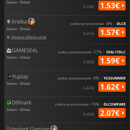
Steam · Global
1.53€
1.74€
Eneba
-8% :
codice promozionale
DLC8
Steam · Global
1.57€
1.71€
Mostra offerte simili
GAMESEAL
-17% :
codice promozionale
SEAL17DLC
Steam · Global
1.59€
1.92€
Yuplay
-3% :
codice promozionale
YU3SUMMER
Steam · Global
1.62€
1.67€
Difmark
-15% :
codice promozionale
DLCOMPARE
Steam · Global
2.07€
2.43€
Instant Gaming