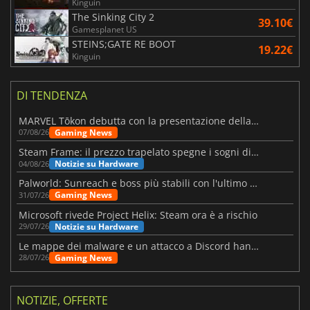
Kinguin
The Sinking City 2
39.10€
Gamesplanet US
STEINS;GATE RE BOOT
19.22€
Kinguin
DI TENDENZA
MARVEL Tōkon debutta con la presentazione della roadmap per il primo anno
Gaming News
07/08/26
Steam Frame: il prezzo trapelato spegne i sogni di un VR economico
Notizie su Hardware
04/08/26
Palworld: Sunreach e boss più stabili con l'ultimo update
Gaming News
31/07/26
Microsoft rivede Project Helix: Steam ora è a rischio
Notizie su Hardware
29/07/26
Le mappe dei malware e un attacco a Discord hanno colpito Meccha Chameleon
Gaming News
28/07/26
NOTIZIE, OFFERTE