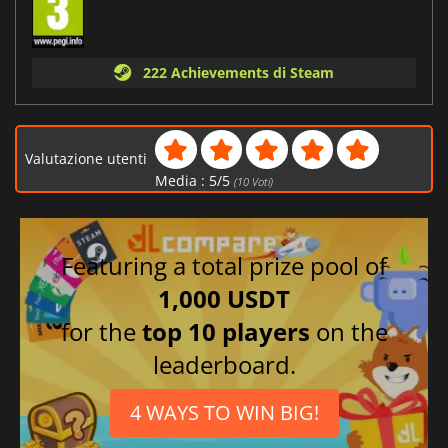
222 Achievements di Steam
Valutazione utenti
Media :
5
/
5
(
10
Voti)
Featuring a total prize pool of
1,000 USDT
for the
top 10 players
on the
leaderboard.
4 WAYS TO WIN BIG!