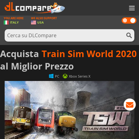
YOU ARE HERE
WE ALSO SUPPORT
Dark
GIOCHI
ITALY
USA
mode
PREPAGATE
SOFTWARE
Acquista
Train Sim World 2020
REWARDS
al Miglior Prezzo
HARDWARE
PC
Xbox Series X
NOTIZIE
ACCEDI O REGISTRATI