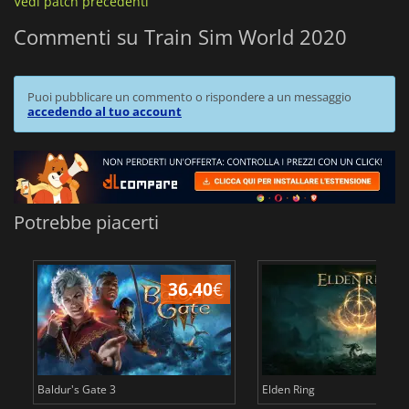
Vedi patch precedenti
Commenti su Train Sim World 2020
Puoi pubblicare un commento o rispondere a un messaggio
accedendo al tuo account
Potrebbe piacerti
36.40
€
2
Baldur's Gate 3
Elden Ring