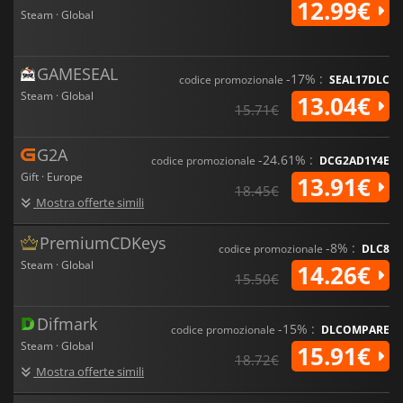
12.99€
Steam · Global
GAMESEAL
-17% :
codice promozionale
SEAL17DLC
Steam · Global
13.04€
15.71€
G2A
-24.61% :
codice promozionale
DCG2AD1Y4E
Gift · Europe
13.91€
18.45€
Mostra offerte simili
PremiumCDKeys
-8% :
codice promozionale
DLC8
Steam · Global
14.26€
15.50€
Difmark
-15% :
codice promozionale
DLCOMPARE
Steam · Global
15.91€
18.72€
Mostra offerte simili