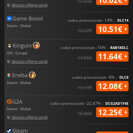
11.93€
Mostra offerte simili
Game Boost
-14% :
codice promozionale
DLC14
Steam · Global
10.51€
12.22€
Kinguin
-16% :
codice promozionale
RAB18DLC
Gift · Europe
11.64€
13.86€
Mostra offerte simili
Eneba
-8% :
codice promozionale
DLC8
Steam · Global
12.08€
13.13€
G2A
-22.47% :
codice promozionale
DCG2AD1Y4E
Steam · Global
12.25€
15.80€
Mostra offerte simili
Steam