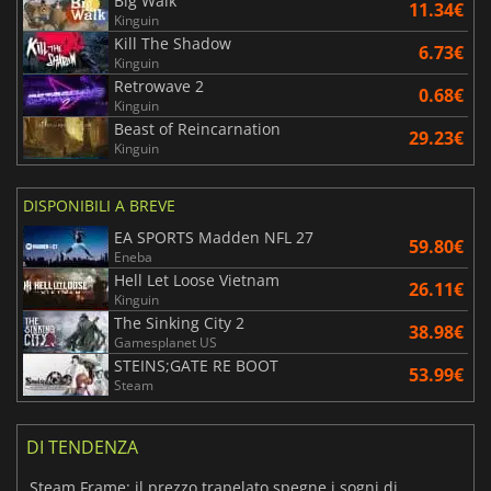
Big Walk
11.34€
Kinguin
Kill The Shadow
6.73€
Kinguin
Retrowave 2
0.68€
Kinguin
Beast of Reincarnation
29.23€
Kinguin
DISPONIBILI A BREVE
EA SPORTS Madden NFL 27
59.80€
Eneba
Hell Let Loose Vietnam
26.11€
Kinguin
The Sinking City 2
38.98€
Gamesplanet US
STEINS;GATE RE BOOT
53.99€
Steam
DI TENDENZA
Steam Frame: il prezzo trapelato spegne i sogni di un VR economico