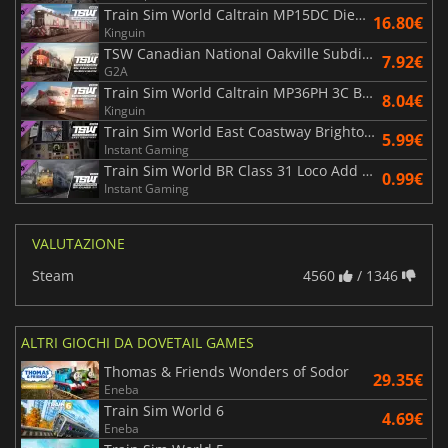
Train Sim World Caltrain MP15DC Diesel Switcher Loco Add On
16.80€
Kinguin
TSW Canadian National Oakville Subdivision Hamilton Oakville Route
7.92€
G2A
Train Sim World Caltrain MP36PH 3C Baby Bullet Loco Add On
8.04€
Kinguin
Train Sim World East Coastway Brighton Eastbourne and Seaford Route Add On
5.99€
Instant Gaming
Train Sim World BR Class 31 Loco Add On
0.99€
Instant Gaming
VALUTAZIONE
Steam
4560
/ 1346
ALTRI GIOCHI DA DOVETAIL GAMES
Thomas & Friends Wonders of Sodor
29.35€
Eneba
Train Sim World 6
4.69€
Eneba