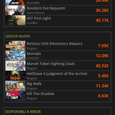
24.99€
Gamelife
Resident Evil Requiem
30.26€
Game Boost
007 First Light
45.17€
LootBar
GIOCHI NUOVI
ReStory Chill Electronics Repairs
7.95€
Kinguin
Montabi
12.09€
LOADED
Marvel Tokon Fighting Souls
45.52€
Kinguin
HellSlave II Judgment of the Archon
5.40€
Kinguin
Big Walk
11.34€
Kinguin
Kill The Shadow
6.63€
Kinguin
DISPONIBILI A BREVE