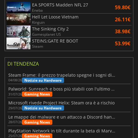
EA SPORTS Madden NFL 27
59.80€
Eneba
Hell Let Loose Vietnam
26.11€
Kinguin
The Sinking City 2
38.98€
Gamesplanet US
STEINS;GATE RE BOOT
53.99€
Steam
DI TENDENZA
Steam Frame: il prezzo trapelato spegne i sogni di un VR economico
Notizie su Hardware
04/08/26
Palworld: Sunreach e boss più stabili con l'ultimo update
Gaming News
31/07/26
Microsoft rivede Project Helix: Steam ora è a rischio
Notizie su Hardware
29/07/26
Le mappe dei malware e un attacco a Discord hanno colpito Meccha Chameleon
Gaming News
28/07/26
PlayStation Network in tilt durante la beta di Marvel Tōkon
Gaming News
25/07/26