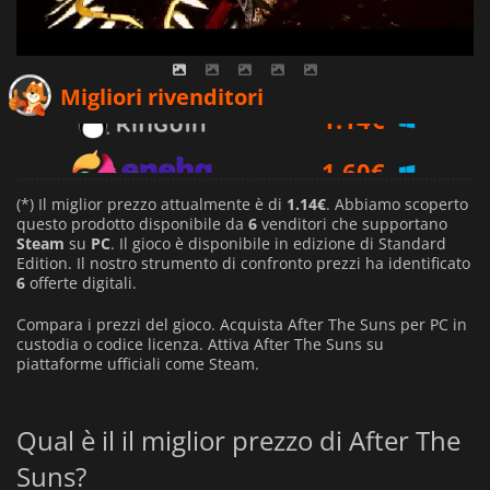
1.14
€
Migliori rivenditori
1.60
€
2.17
€
(*) Il miglior prezzo attualmente è di
1.14€
. Abbiamo scoperto
questo prodotto disponibile da
6
venditori che supportano
Steam
su
PC
. Il gioco è disponibile in edizione di Standard
Edition. Il nostro strumento di confronto prezzi ha identificato
6
offerte digitali.
Compara i prezzi del gioco. Acquista After The Suns per PC in
custodia o codice licenza. Attiva After The Suns su
piattaforme ufficiali come Steam.
Qual è il il miglior prezzo di After The
Suns?