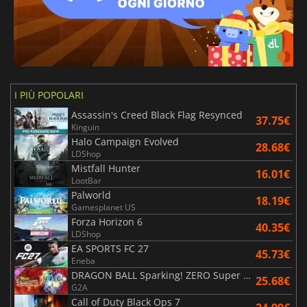
I PIÙ POPOLARI
Assassin's Creed Black Flag Resynced
37.75€
Kinguin
Halo Campaign Evolved
28.68€
LDShop
Mistfall Hunter
16.01€
LootBar
Palworld
18.19€
Gamesplanet US
Forza Horizon 6
40.35€
LDShop
EA SPORTS FC 27
45.73€
Eneba
DRAGON BALL Sparking! ZERO Super Limit Breaking NEO
25.68€
G2A
Call of Duty Black Ops 7