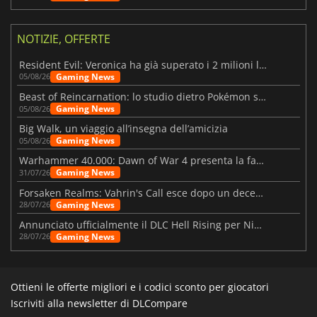
NOTIZIE, OFFERTE
Resident Evil: Veronica ha già superato i 2 milioni liste dei desideri
Gaming News
05/08/26
Beast of Reincarnation: lo studio dietro Pokémon su una nuova strada
Gaming News
05/08/26
Big Walk, un viaggio all’insegna dell’amicizia
Gaming News
05/08/26
Warhammer 40.000: Dawn of War 4 presenta la fazione dei Necron
Gaming News
31/07/26
Forsaken Realms: Vahrin's Call esce dopo un decennio di sviluppo
Gaming News
28/07/26
Annunciato ufficialmente il DLC Hell Rising per Nioh 3
Gaming News
28/07/26
Ottieni le offerte migliori e i codici sconto per giocatori
Iscriviti alla newsletter di DLCompare