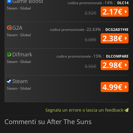
Game Boost
-14% :
codice promozionale
DLC14
Steam · Global
2.17€
2.52€
G2A
-22.63% :
codice promozionale
DCG2AD1Y4E
Steam · Global
2.38€
3.08€
Difmark
-15% :
codice promozionale
DLCOMPARE
Steam · Global
2.98€
3.50€
Steam
4.99€
Steam · Global
Segnala un errore o lascia un feedback
Commenti su After The Suns