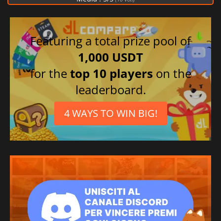
Featuring a total prize pool of
1,000 USDT
for the
top 10 players
on the
leaderboard.
4 WAYS TO WIN BIG!