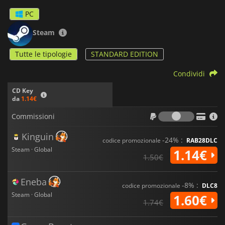
PC
Steam
Tutte le tipologie
STANDARD EDITION
Condividi
CD Key
da
1.14€
Commiss
Commissioni
Kinguin
-24% :
codice promozionale
RAB28DLC
Steam · Global
1.14€
1.50€
Eneba
-8% :
codice promozionale
DLC8
Steam · Global
1.60€
1.74€