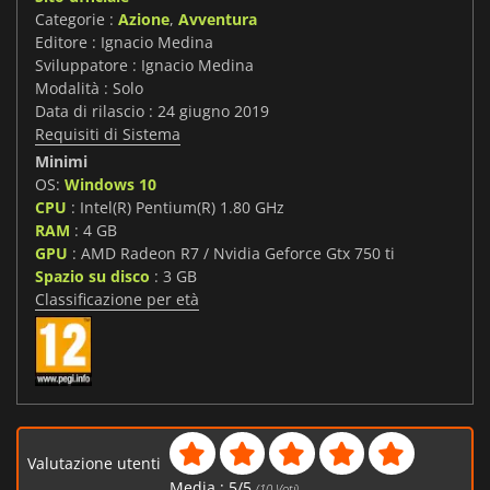
Categorie :
Azione
,
Avventura
Editore : Ignacio Medina
Sviluppatore : Ignacio Medina
Modalità : Solo
Data di rilascio : 24 giugno 2019
Requisiti di Sistema
Minimi
OS:
Windows 10
CPU
: Intel(R) Pentium(R) 1.80 GHz
RAM
: 4 GB
GPU
: AMD Radeon R7 / Nvidia Geforce Gtx 750 ti
Spazio su disco
: 3 GB
Classificazione per età
Valutazione utenti
Media :
5
/
5
(
10
Voti)