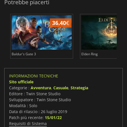
Potrebbe piacerti
36.40
€
2
Baldur's Gate 3
Elden Ring
INFORMAZIONI TECNICHE
Sito ufficiale
Categorie :
Avventura
,
Casuale
,
Strategia
Editore : Twin Stone Studio
Sviluppatore : Twin Stone Studio
Modalità : Solo
Data di rilascio : 26 luglio 2019
Patch più recente:
15/01/22
Requisiti di Sistema