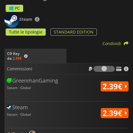
PC
Steam
Tutte le tipologie
STANDARD EDITION
Condividi
CD Key
da
2.39€
Commiss
Commissioni
GreenmanGaming
2.39€
Steam · Global
Steam
2.39€
Steam · Global