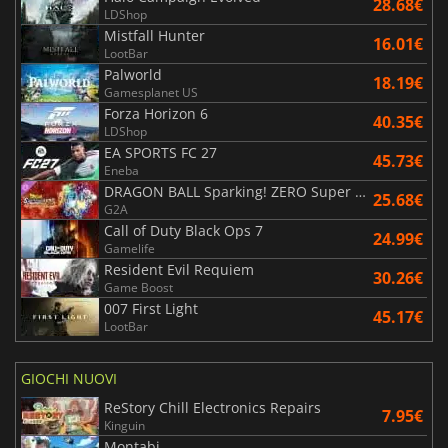
28.68€
LDShop
Mistfall Hunter
16.01€
LootBar
Palworld
18.19€
Gamesplanet US
Forza Horizon 6
40.35€
LDShop
EA SPORTS FC 27
45.73€
Eneba
DRAGON BALL Sparking! ZERO Super Limit Breaking NEO
25.68€
G2A
Call of Duty Black Ops 7
24.99€
Gamelife
Resident Evil Requiem
30.26€
Game Boost
007 First Light
45.17€
LootBar
GIOCHI NUOVI
ReStory Chill Electronics Repairs
7.95€
Kinguin
Montabi