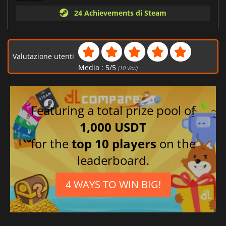
24 Achievements di Steam
Valutazione utenti
Media :
5
/
5
(
10
Voti)
Featuring a total prize pool of
1,000 USDT
for the
top 10 players
on the
leaderboard.
4 WAYS TO WIN BIG!