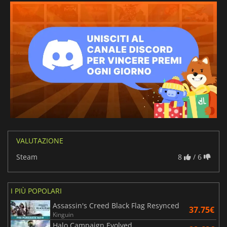
VALUTAZIONE
Steam
8
/ 6
I PIÙ POPOLARI
Assassin's Creed Black Flag Resynced
37.75€
Kinguin
Halo Campaign Evolved