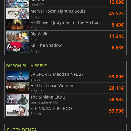
12.09€
LOADED
Marvel Tokon Fighting Souls
45.52€
Kinguin
HellSlave II Judgment of the Archon
5.40€
Kinguin
Big Walk
11.34€
Kinguin
Kill The Shadow
6.63€
Kinguin
DISPONIBILI A BREVE
EA SPORTS Madden NFL 27
59.80€
Eneba
Hell Let Loose Vietnam
26.11€
Kinguin
The Sinking City 2
38.98€
Gamesplanet US
STEINS;GATE RE BOOT
53.99€
Steam
DI TENDENZA