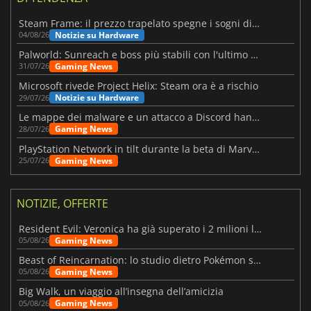
Steam Frame: il prezzo trapelato spegne i sogni di un VR economico
Notizie su Hardware
04/08/26
Palworld: Sunreach e boss più stabili con l'ultimo update
Gaming News
31/07/26
Microsoft rivede Project Helix: Steam ora è a rischio
Notizie su Hardware
29/07/26
Le mappe dei malware e un attacco a Discord hanno colpito Meccha Chameleon
Gaming News
28/07/26
PlayStation Network in tilt durante la beta di Marvel Tōkon
Gaming News
25/07/26
NOTIZIE, OFFERTE
Resident Evil: Veronica ha già superato i 2 milioni liste dei desideri
Gaming News
05/08/26
Beast of Reincarnation: lo studio dietro Pokémon su una nuova strada
Gaming News
05/08/26
Big Walk, un viaggio all’insegna dell’amicizia
Gaming News
05/08/26