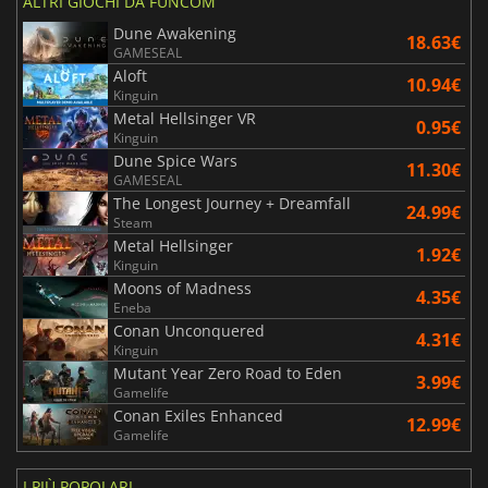
ALTRI GIOCHI DA FUNCOM
Dune Awakening
18.63€
GAMESEAL
Aloft
10.94€
Kinguin
Metal Hellsinger VR
0.95€
Kinguin
Dune Spice Wars
11.30€
GAMESEAL
The Longest Journey + Dreamfall
24.99€
Steam
Metal Hellsinger
1.92€
Kinguin
Moons of Madness
4.35€
Eneba
Conan Unconquered
4.31€
Kinguin
Mutant Year Zero Road to Eden
3.99€
Gamelife
Conan Exiles Enhanced
12.99€
Gamelife
I PIÙ POPOLARI