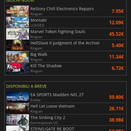
GIOCHI NUOVI
ReStory Chill Electronics Repairs
7.95€
Kinguin
Montabi
12.09€
LOADED
Marvel Tokon Fighting Souls
45.52€
Kinguin
HellSlave II Judgment of the Archon
5.40€
Kinguin
Big Walk
11.34€
Kinguin
Kill The Shadow
6.72€
Kinguin
DISPONIBILI A BREVE
EA SPORTS Madden NFL 27
59.80€
Eneba
Hell Let Loose Vietnam
26.11€
Kinguin
The Sinking City 2
38.98€
Gamesplanet US
STEINS;GATE RE BOOT