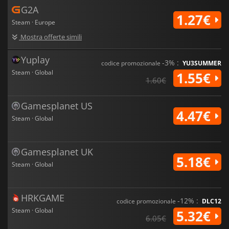
G2A
1.27€
Steam · Europe
Mostra offerte simili
Yuplay
-3% :
codice promozionale
YU3SUMMER
Steam · Global
1.55€
1.60€
Gamesplanet US
4.47€
Steam · Global
Gamesplanet UK
5.18€
Steam · Global
HRKGAME
-12% :
codice promozionale
DLC12
Steam · Global
5.32€
6.05€