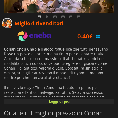
0.18
€
Migliori rivenditori
0.40
€
7.19
€
Conan Chop Chop
è il gioco rogue-like che tutti pensavano
fosse un pesce d'aprile, ma ha finito per diventare realtà.
Gioca da solo o con un massimo di altri quattro amici nella
modalità couch co-op, dove puoi scegliere di giocare come
Conan, Pallantides, Valeria o Belit. Spostati "a sinistra, a
destra, su e giù" attraverso il mondo di Hyboria, ma non
morire perché non avrai atre chance!
Il malvagio mago Thoth-Amon ha ideato un piano per
resuscitare l'antico malvagio Xaltotun. Se avrà successo,
condannerà il mondo a un'eternità di oscurità e schiavitù.
Leggi di più
Solo tu puoi fermarlo, ma per farlo, devi usare tutto il tuo
ingegno e le tue capacità di taglio, naturalmente.
Qual è il il miglior prezzo di Conan