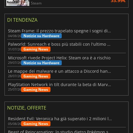
53.99€
Steam
DI TENDENZA
Steam Frame: il prezzo trapelato spegne i sogni di un VR economico
Notizie su Hardware
04/08/26
Palworld: Sunreach e boss più stabili con l'ultimo update
Gaming News
31/07/26
Microsoft rivede Project Helix: Steam ora è a rischio
Notizie su Hardware
29/07/26
Le mappe dei malware e un attacco a Discord hanno colpito Meccha Chameleon
Gaming News
28/07/26
PlayStation Network in tilt durante la beta di Marvel Tōkon
Gaming News
25/07/26
NOTIZIE, OFFERTE
Resident Evil: Veronica ha già superato i 2 milioni liste dei desideri
Gaming News
05/08/26
Beast of Reincarnation: lo studio dietro Pokémon su una nuova strada