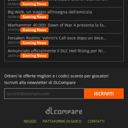
Gaming News
05/08/26
Big Walk, un viaggio all’insegna dell’amicizia
Gaming News
05/08/26
Warhammer 40.000: Dawn of War 4 presenta la fazione dei Necron
Gaming News
31/07/26
Forsaken Realms: Vahrin's Call esce dopo un decennio di sviluppo
Gaming News
28/07/26
Annunciato ufficialmente il DLC Hell Rising per Nioh 3
Gaming News
28/07/26
Ottieni le offerte migliori e i codici sconto per giocatori
Iscriviti alla newsletter di DLCompare
NEGOZI
PIATTAFORME DI GIOCO
CONTATTI