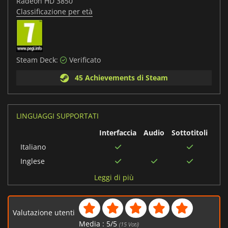
Radeon HD 3850
Classificazione per età
Steam Deck:
Verificato
45 Achievements di Steam
LINGUAGGI SUPPORTATI
Interfaccia
Audio
Sottotitoli
Italiano
Inglese
Portoghese
Leggi di più
brasiliano
Tedesco
Valutazione utenti
Polacco
Media :
5
/
5
(
15
Voti)
Russo