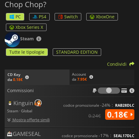
Chop Chop?
PC
PS4
Switch
XboxOne
Xbox Series X
Steam
Tutte le tipologie
STANDARD EDITION
Condividi
Account
CD Key
da
7.95€
da
0.18€
Commiss
Commissioni
Kinguin
-24% :
codice promozionale
RAB28DLC
Steam · Global
0.18€
0.24€
Mostra offerte simili
GAMESEAL
-17% :
codice promozionale
SEAL17DLC