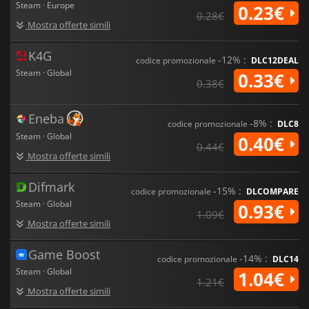
Steam · Europe
0.23€
0.28€
Mostra offerte simili
K4G
-12% :
codice promozionale
DLC12DEAL
Steam · Global
0.33€
0.38€
Eneba
-8% :
codice promozionale
DLC8
Steam · Global
0.40€
0.44€
Mostra offerte simili
Difmark
-15% :
codice promozionale
DLCOMPARE
Steam · Global
0.93€
1.09€
Mostra offerte simili
Game Boost
-14% :
codice promozionale
DLC14
Steam · Global
1.04€
1.21€
Mostra offerte simili