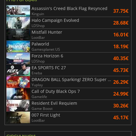
Assassin's Creed Black Flag Resynced
37.75€
Kinguin
Halo Campaign Evolved
28.68€
LDShop
Mistfall Hunter
16.01€
LootBar
Palworld
18.19€
Gamesplanet US
Forza Horizon 6
40.35€
LDShop
EA SPORTS FC 27
45.73€
Eneba
DRAGON BALL Sparking! ZERO Super Limit Breaking NEO
26.29€
Yuplay
Call of Duty Black Ops 7
24.99€
Gamelife
Resident Evil Requiem
30.26€
Game Boost
007 First Light
45.17€
LootBar