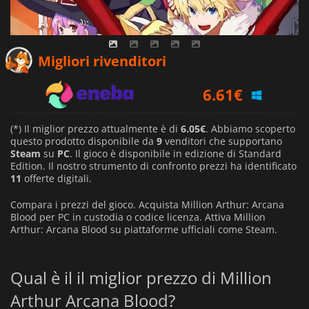
6.17
€
Migliori rivenditori
6.61
€
6.05
€
(*) Il miglior prezzo attualmente è di
6.05€
. Abbiamo scoperto
questo prodotto disponibile da
9
venditori che supportano
Steam
su
PC
. Il gioco è disponibile in edizione di Standard
Edition. Il nostro strumento di confronto prezzi ha identificato
11
offerte digitali.
Compara i prezzi del gioco. Acquista Million Arthur: Arcana
Blood per PC in custodia o codice licenza. Attiva Million
Arthur: Arcana Blood su piattaforme ufficiali come Steam.
Qual è il il miglior prezzo di Million
Arthur Arcana Blood?