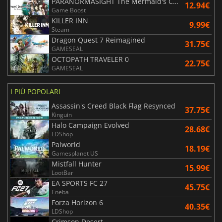
PARANORMASIGHT The Mermaid's Curse
12.94€
Game Boost
KILLER INN
9.99€
Steam
Dragon Quest 7 Reimagined
31.75€
GAMESEAL
OCTOPATH TRAVELER 0
22.75€
GAMESEAL
I PIÙ POPOLARI
Assassin's Creed Black Flag Resynced
37.75€
Kinguin
Halo Campaign Evolved
28.68€
LDShop
Palworld
18.19€
Gamesplanet US
Mistfall Hunter
15.99€
LootBar
EA SPORTS FC 27
45.75€
Eneba
Forza Horizon 6
40.35€
LDShop
Crimson Desert