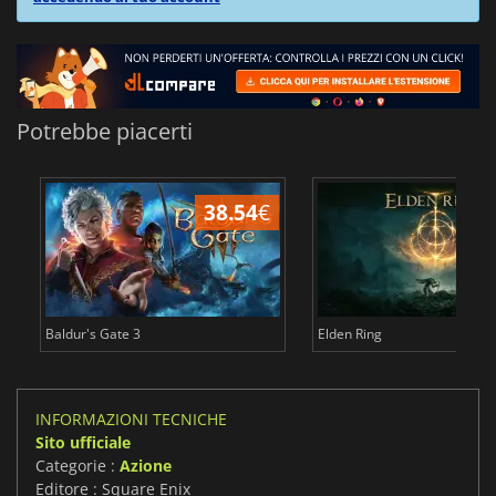
Potrebbe piacerti
38.54
€
2
Baldur's Gate 3
Elden Ring
INFORMAZIONI TECNICHE
Sito ufficiale
Categorie :
Azione
Editore : Square Enix