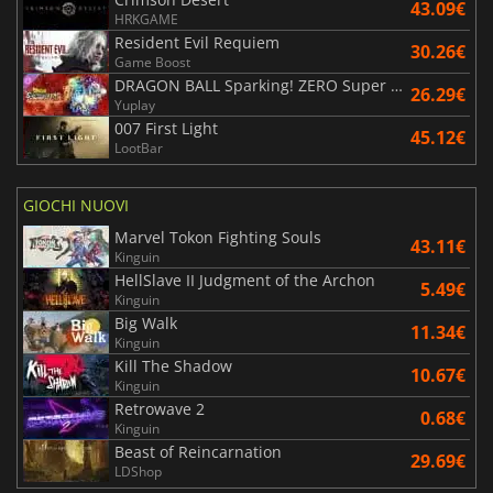
43.09€
HRKGAME
Resident Evil Requiem
30.26€
Game Boost
DRAGON BALL Sparking! ZERO Super Limit Breaking NEO
26.29€
Yuplay
007 First Light
45.12€
LootBar
GIOCHI NUOVI
Marvel Tokon Fighting Souls
43.11€
Kinguin
HellSlave II Judgment of the Archon
5.49€
Kinguin
Big Walk
11.34€
Kinguin
Kill The Shadow
10.67€
Kinguin
Retrowave 2
0.68€
Kinguin
Beast of Reincarnation
29.69€
LDShop