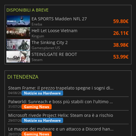
DISPONIBILI A BREVE
EA SPORTS Madden NFL 27
59.80€
Eneba
Hell Let Loose Vietnam
26.11€
Kinguin
The Sinking City 2
38.98€
Gamesplanet US
STEINS;GATE RE BOOT
53.99€
Steam
DI TENDENZA
Steam Frame: il prezzo trapelato spegne i sogni di un VR economico
Notizie su Hardware
04/08/26
Palworld: Sunreach e boss più stabili con l'ultimo update
Gaming News
31/07/26
Microsoft rivede Project Helix: Steam ora è a rischio
Notizie su Hardware
29/07/26
Le mappe dei malware e un attacco a Discord hanno colpito Meccha Chameleon
Gaming News
28/07/26