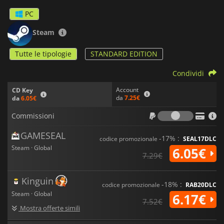
PC
Steam
Tutte le tipologie
STANDARD EDITION
Condividi
Account
CD Key
da
7.25€
da
6.05€
Commiss
Commissioni
GAMESEAL
-17% :
codice promozionale
SEAL17DLC
Steam · Global
6.05€
7.29€
Kinguin
-18% :
codice promozionale
RAB20DLC
Steam · Global
6.17€
7.52€
Mostra offerte simili