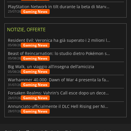
PlayStation Network in tilt durante la beta di Marvel Tōkon
Gaming News
25/07/26
NOTIZIE, OFFERTE
Resident Evil: Veronica ha già superato i 2 milioni liste dei desideri
Gaming News
05/08/26
Beast of Reincarnation: lo studio dietro Pokémon su una nuova strada
Gaming News
05/08/26
Big Walk, un viaggio all’insegna dell’amicizia
Gaming News
05/08/26
Warhammer 40.000: Dawn of War 4 presenta la fazione dei Necron
Gaming News
31/07/26
Forsaken Realms: Vahrin's Call esce dopo un decennio di sviluppo
Gaming News
28/07/26
Annunciato ufficialmente il DLC Hell Rising per Nioh 3
Gaming News
28/07/26