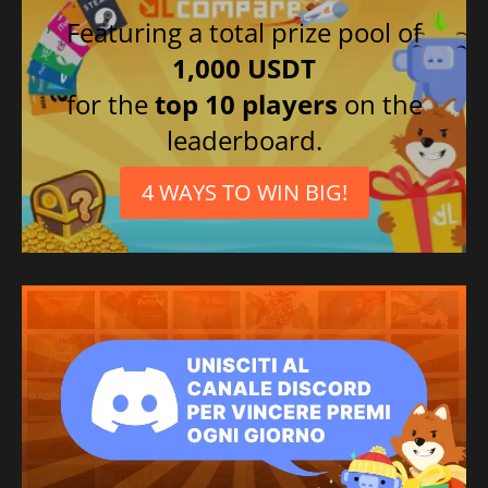
Featuring a total prize pool of
1,000 USDT
for the
top 10 players
on the
leaderboard.
4 WAYS TO WIN BIG!