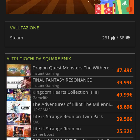
VALUTAZIONE
Steam
231
/ 58
ALTRI GIOCHI DA SQUARE ENIX
Dragon Quest Monsters The Withered World
47.49€
Instant Gaming
FINAL FANTASY RESONANCE
39.99€
Instant Gaming
Kingdom Hearts Collection [I III]
49.99€
Gamelife
The Adventures of Elliot The Millennium Tales
45.69€
HRKGAME
Life is Strange Reunion Twin Pack
39.56€
K4G
Life is Strange Reunion
25.32€
Game Boost