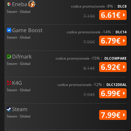
Eneba
-8% :
codice promozionale
DLC8
Steam · Global
6.61€
7.19€
Game Boost
-14% :
codice promozionale
DLC14
Steam · Global
6.79€
7.90€
Difmark
-15% :
codice promozionale
DLCOMPARE
Steam · Global
6.92€
8.14€
K4G
-12% :
codice promozionale
DLC12DEAL
Steam · Global
6.99€
7.94€
Steam
7.99€
Steam · Global