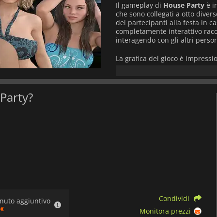
Il gameplay di
House Party
è i
che sono collegati a otto dive
dei partecipanti alla festa in c
completamente interattivo rac
interagendo con gli altri person
La grafica del gioco è impressi
che rendono l'atmosfera del gi
gli effetti sonori del gioco so
effetti sonori realistici che mi
 Party?
Nel corso del gioco, i giocator
il modo in cui il loro personagg
a diversi finali ed esiti.
House Party
presenta contenuti
Le tematiche adulte sono integr
maggiorenni per giocare.
Nel complesso,
House Party
è 
un'esperienza di gioco unica. G
realistici e alla narrazione ram
Condividi
giochi d'avventura che desider
nuto aggiuntivo
5€
Monitora prezzi