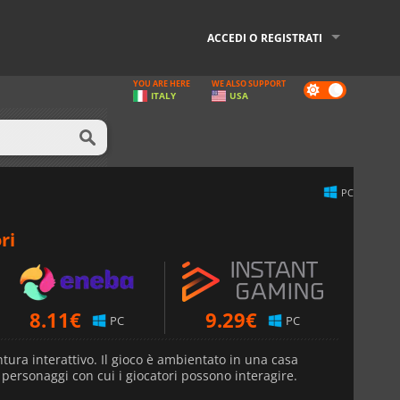
ACCEDI O REGISTRATI
YOU ARE HERE
WE ALSO SUPPORT
Dark
ITALY
USA
mode
PC
ri
8.11
€
9.29
€
PC
PC
tura interattivo. Il gioco è ambientato in una casa
personaggi con cui i giocatori possono interagire.