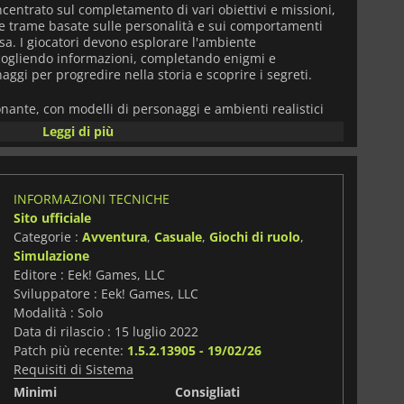
ncentrato sul completamento di vari obiettivi e missioni,
rse trame basate sulle personalità e sui comportamenti
asa. I giocatori devono esplorare l'ambiente
cogliendo informazioni, completando enigmi e
aggi per progredire nella storia e scoprire i segreti.
onante, con modelli di personaggi e ambienti realistici
oco ancora più coinvolgente. Anche la colonna sonora e
Leggi di più
no degni di nota, con una colonna sonora appropriata ed
gliorano l'esperienza complessiva del gioco.
i possono fare delle scelte che influenzano la narrazione e
INFORMAZIONI TECNICHE
io interagisce con gli altri personaggi del gioco, portando
Sito ufficiale
Categorie :
Avventura
,
Casuale
,
Giochi di ruolo
,
Simulazione
 maturi, tra cui linguaggio forte, temi sessuali e nudità.
ate nella storia del gioco e i giocatori devono essere
Editore : Eek! Games, LLC
Sviluppatore : Eek! Games, LLC
Modalità : Solo
un gioco d'avventura interattivo e coinvolgente che offre
Data di rilascio : 15 luglio 2022
razie alla sua grafica impressionante, ai personaggi
Patch più recente:
1.5.2.13905 - 19/02/26
ificata, è un gioco imperdibile per gli appassionati di
Requisiti di Sistema
ano un'esperienza di narrazione interattiva e matura.
Minimi
Consigliati