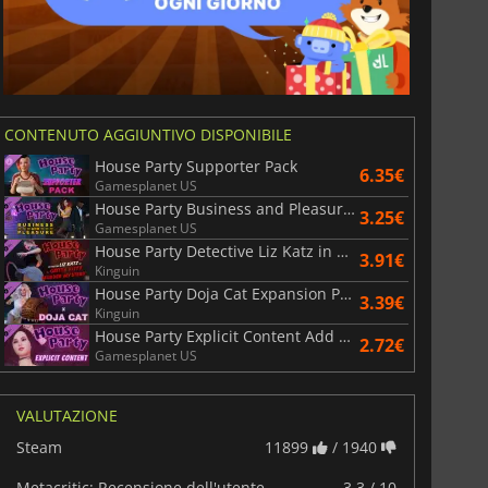
CONTENUTO AGGIUNTIVO DISPONIBILE
House Party Supporter Pack
6.35€
Gamesplanet US
House Party Business and Pleasure Style Pack
3.25€
Gamesplanet US
House Party Detective Liz Katz in a Gritty Kitty Murder Mystery Expansion Pack
3.91€
Kinguin
House Party Doja Cat Expansion Pack
3.39€
Kinguin
House Party Explicit Content Add On
2.72€
Gamesplanet US
VALUTAZIONE
Steam
11899
/ 1940
Metacritic: Recensione dell'utente
3.3 / 10