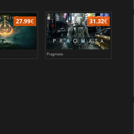
27.99
€
31.32
€
Pragmata
Total 