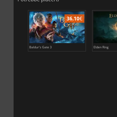
45.02
€
36.10
€
Baldur's Gate 3
Elden Ring