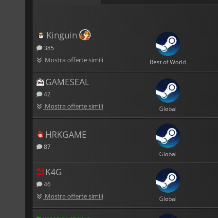
Kinguin
385
Mostra offerte simili
Rest of World
GAMESEAL
42
Mostra offerte simili
Global
HRKGAME
87
Global
K4G
46
Mostra offerte simili
Global