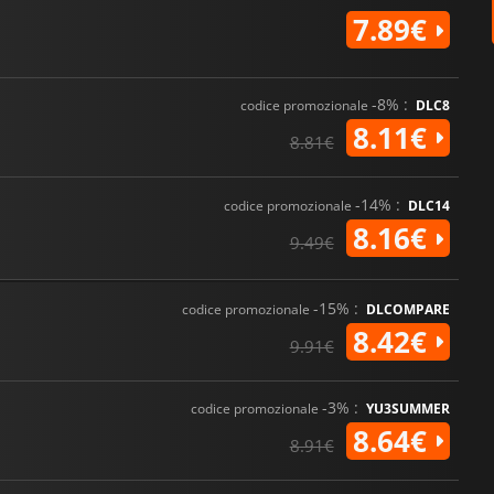
7.89€
-8% :
codice promozionale
DLC8
8.11€
8.81€
-14% :
codice promozionale
DLC14
8.16€
9.49€
-15% :
codice promozionale
DLCOMPARE
8.42€
9.91€
-3% :
codice promozionale
YU3SUMMER
8.64€
8.91€