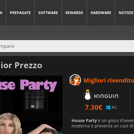
HI
PREPAGATE
SOFTWARE
REWARDS
HARDWARE
NOTIZIE
lior Prezzo
Migliori rivendito
7.30
€
PC
House Party
è un gioco d'avven
moderna e presenta un cast di 