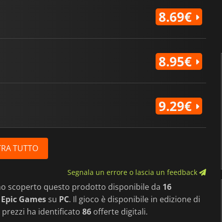
8.69€
8.95€
9.29€
RA TUTTO
Segnala un errore o lascia un feedback
mo scoperto questo prodotto disponibile da
16
 Epic Games
su
PC
. Il gioco è disponibile in edizione di
 prezzi ha identificato
86
offerte digitali.