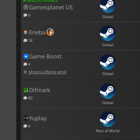
NEGOZIO UFFICIALE
Gamesplanet US
6
Global
Eneba
74
Global
Game Boost
4
Mostra offerte simili
Global
Difmark
80
Global
Yuplay
8
Rest of World