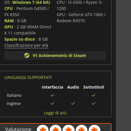
OS:
Windows 7 (64 bit)
CPU : i5 6500 / Ryzen 3-
i
CPU
: Pentium G4500 /
1200
FX 8350
GPU : Geforce GTX 1060 /
RAM
: 8 GB
Radeon RX570
GPU
: 2 GB VRAM Direct
X 11 compatible
Spazio su disco
: 8 GB
Classificazione per età
91 Achievements di Steam
LINGUAGGI SUPPORTATI
Interfaccia
Audio
Sottotitoli
Italiano
Inglese
Cinese
Leggi di più
semplificato
Turco
Valutazione