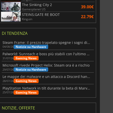
The Sinking City 2
39.00€
Gamesplanet US
STEINS;GATE RE BOOT
22.79€
Kinguin
DI TENDENZA
Steam Frame: il prezzo trapelato spegne i sogni di un VR economico
Notizie su Hardware
04/08/26
Palworld: Sunreach e boss più stabili con l'ultimo update
Gaming News
31/07/26
Microsoft rivede Project Helix: Steam ora è a rischio
Notizie su Hardware
29/07/26
Le mappe dei malware e un attacco a Discord hanno colpito Meccha Chameleon
Gaming News
28/07/26
PlayStation Network in tilt durante la beta di Marvel Tōkon
Gaming News
25/07/26
NOTIZIE, OFFERTE