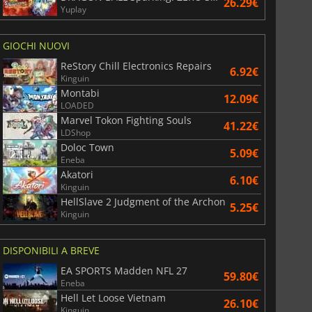
26.29€
Yuplay
GIOCHI NUOVI
6.75
€
15.48
€
ReStory Chill Electronics Repairs
6.92€
Kinguin
Montabi
12.09€
LOADED
Marvel Tokon Fighting Souls
41.22€
War WARHAMMER 3
Lies Of P
LDShop
Doloc Town
5.09€
Eneba
Akatori
6.10€
Kinguin
HellSlave 2 Judgment of the Archon
5.25€
Kinguin
DISPONIBILI A BREVE
EA SPORTS Madden NFL 27
59.80€
Eneba
Hell Let Loose Vietnam
26.10€
Kinguin