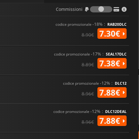
Commission
Commissioni
-18% :
codice promozionale
RAB20DLC
7.30€
8.90€
-17% :
codice promozionale
SEAL17DLC
7.38€
8.89€
-12% :
codice promozionale
DLC12
7.88€
8.96€
-12% :
codice promozionale
DLC12DEAL
7.88€
8.96€