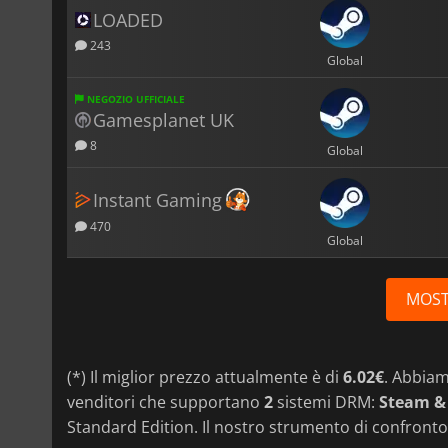
LOADED
243
Global
NEGOZIO UFFICIALE
Gamesplanet UK
8
Global
Instant Gaming
470
Global
MOST
(*) Il miglior prezzo attualmente è di
6.02€
. Abbia
venditori che supportano
2
sistemi DRM:
Steam &
Standard Edition. Il nostro strumento di confronto