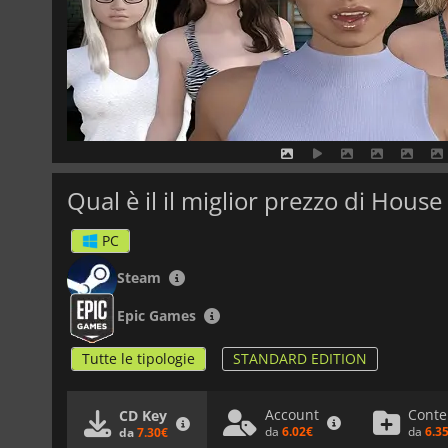
Qual è il il miglior prezzo di House
PC
Steam
Epic Games
Tutte le tipologie
STANDARD EDITION
Account
Conte
CD Key
da
6.02€
da
6.3
da
7.30€