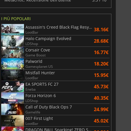
I PIÙ POPOLARI
Assassin's Creed Black Flag Resynced
38.16€
LootBar
Halo Campaign Evolved
28.68€
LDShop
Corsair Cove
16.77€
Game Boost
Palworld
18.20€
Gamesplanet US
Mistfall Hunter
15.95€
LootBar
EA SPORTS FC 27
45.73€
Eneba
Forza Horizon 6
40.35€
LDShop
Call of Duty Black Ops 7
24.99€
Gamelife
007 First Light
45.02€
LootBar
DRAGON BALL Sparking! ZERO Super Limit Breaking NEO