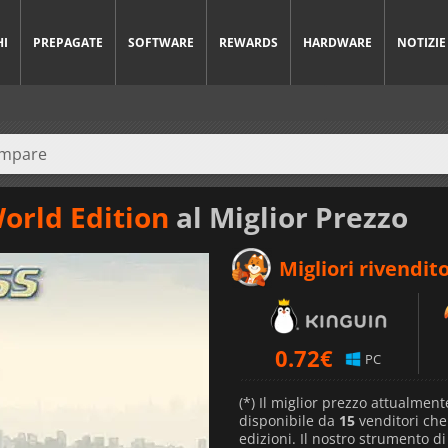
HI
PREPAGATE
SOFTWARE
REWARDS
HARDWARE
NOTIZIE
orld Edition
al Miglior Prezzo
Migliori rivendito
0.72
€
PC
(*) Il miglior prezzo attualment
disponibile da
15
venditori ch
edizioni. Il nostro strumento d