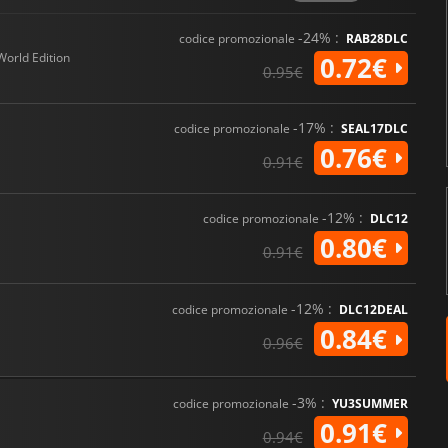
-24% :
codice promozionale
RAB28DLC
World Edition
0.72€
0.95€
-17% :
codice promozionale
SEAL17DLC
0.76€
0.91€
-12% :
codice promozionale
DLC12
0.80€
0.91€
-12% :
codice promozionale
DLC12DEAL
0.84€
0.96€
-3% :
codice promozionale
YU3SUMMER
0.91€
0.94€