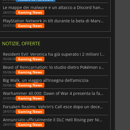
Le mappe dei malware e un attacco a Discord hanno colpito Meccha Chameleon
Gaming News
28/07/26
PlayStation Network in tilt durante la beta di Marvel Tōkon
Gaming News
25/07/26
NOTIZIE, OFFERTE
Resident Evil: Veronica ha già superato i 2 milioni liste dei desideri
Gaming News
05/08/26
Beast of Reincarnation: lo studio dietro Pokémon su una nuova strada
Gaming News
05/08/26
Big Walk, un viaggio all’insegna dell’amicizia
Gaming News
05/08/26
Warhammer 40.000: Dawn of War 4 presenta la fazione dei Necron
Gaming News
31/07/26
Forsaken Realms: Vahrin's Call esce dopo un decennio di sviluppo
Gaming News
28/07/26
Annunciato ufficialmente il DLC Hell Rising per Nioh 3
Gaming News
28/07/26