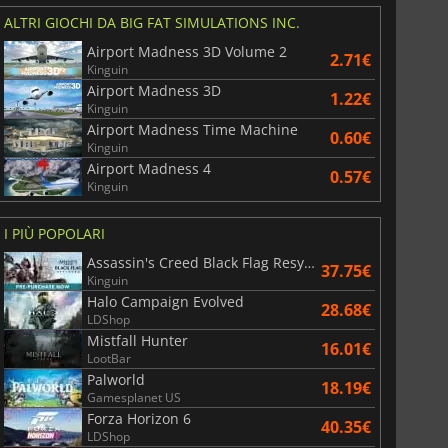
ALTRI GIOCHI DA BIG FAT SIMULATIONS INC.
Airport Madness 3D Volume 2
2.71€
Kinguin
Airport Madness 3D
1.22€
Kinguin
Airport Madness Time Machine
0.60€
Kinguin
Airport Madness 4
0.57€
Kinguin
I PIÙ POPOLARI
Assassin's Creed Black Flag Resynced
37.75€
Kinguin
Halo Campaign Evolved
28.68€
LDShop
Mistfall Hunter
16.01€
LootBar
Palworld
18.19€
Gamesplanet US
Forza Horizon 6
40.35€
LDShop