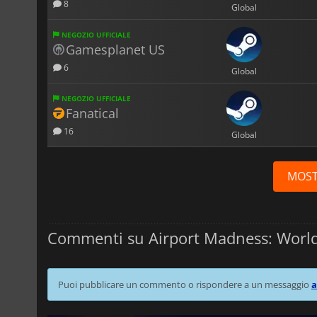
8
Global
NEGOZIO UFFICIALE
Gamesplanet US
6
Global
NEGOZIO UFFICIALE
Fanatical
16
Global
MOST
Commenti su Airport Madness: World
Puoi pubblicare un commento o rispondere a un messaggio
a