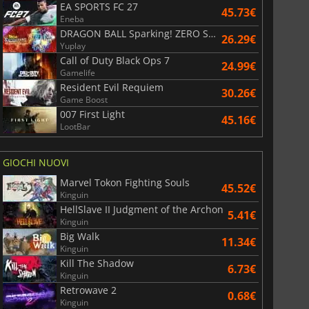
EA SPORTS FC 27
45.73€
Eneba
DRAGON BALL Sparking! ZERO Super Limit Breaking NEO
26.29€
Yuplay
Call of Duty Black Ops 7
24.99€
Gamelife
Resident Evil Requiem
30.26€
Game Boost
007 First Light
45.16€
LootBar
6.77
€
15.48
€
GIOCHI NUOVI
Marvel Tokon Fighting Souls
45.52€
Kinguin
HellSlave II Judgment of the Archon
5.41€
Kinguin
War WARHAMMER 3
Lies Of P
Big Walk
11.34€
Kinguin
Kill The Shadow
6.73€
Kinguin
Retrowave 2
0.68€
Kinguin