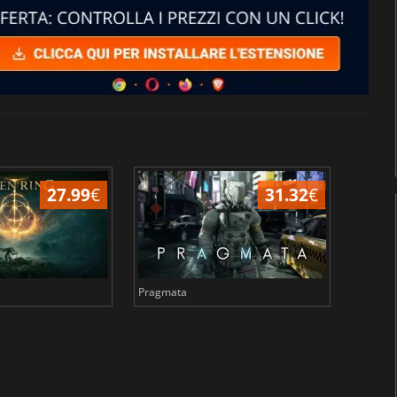
27.99
€
31.32
€
Pragmata
Total 