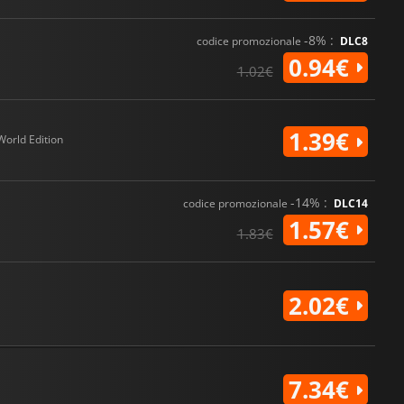
-8% :
codice promozionale
DLC8
0.94€
1.02€
1.39€
World Edition
-14% :
codice promozionale
DLC14
1.57€
1.83€
2.02€
7.34€