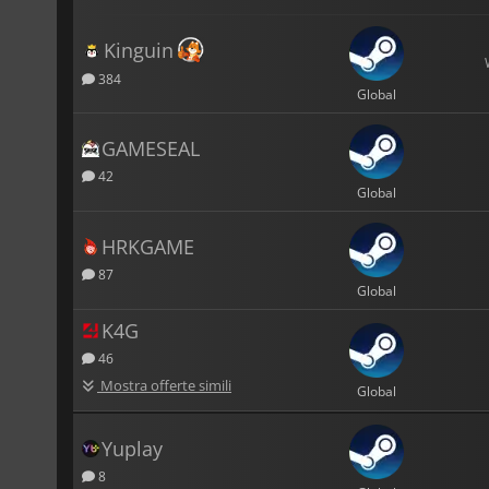
Kinguin
384
Global
GAMESEAL
42
Global
HRKGAME
87
Global
K4G
46
Mostra offerte simili
Global
Yuplay
8