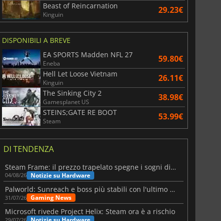
Beast of Reincarnation
29.23€
Kinguin
DISPONIBILI A BREVE
EA SPORTS Madden NFL 27
59.80€
Eneba
Hell Let Loose Vietnam
26.11€
Kinguin
The Sinking City 2
38.98€
Gamesplanet US
STEINS;GATE RE BOOT
53.99€
Steam
DI TENDENZA
Steam Frame: il prezzo trapelato spegne i sogni di un VR economico
Notizie su Hardware
04/08/26
Palworld: Sunreach e boss più stabili con l'ultimo update
Gaming News
31/07/26
Microsoft rivede Project Helix: Steam ora è a rischio
Notizie su Hardware
29/07/26