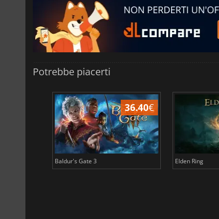
Potrebbe piacerti
45.16
€
36.40
€
Baldur's Gate 3
Elden Ring