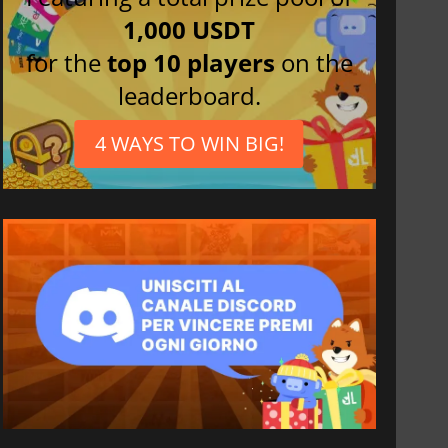
1,000 USDT
for the
top 10 players
on the
leaderboard.
4 WAYS TO WIN BIG!