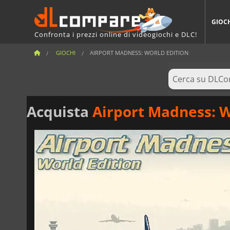
GIOC
Confronta i prezzi online di videogiochi e DLC!
GIOCHI
AIRPORT MADNESS: WORLD EDITION
Acquista
Airport Madness: W