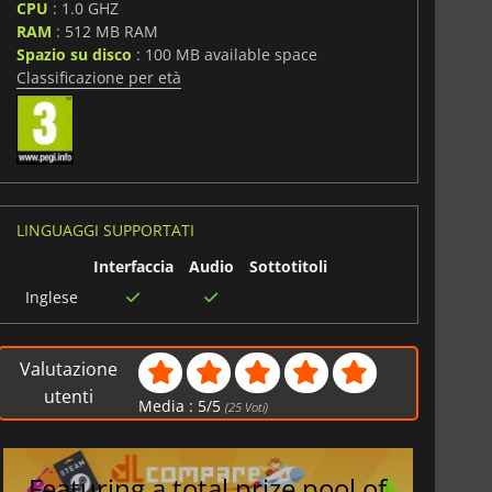
CPU
: 1.0 GHZ
RAM
: 512 MB RAM
Spazio su disco
: 100 MB available space
Classificazione per età
LINGUAGGI SUPPORTATI
Interfaccia
Audio
Sottotitoli
Inglese
Valutazione
utenti
Media :
5
/
5
(
25
Voti)
Featuring a total prize pool of