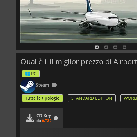
Qual è il il miglior prezzo di Airp
PC
Steam
Tutte le tipologie
STANDARD EDITION
WORLD
CD Key
da
0.72€