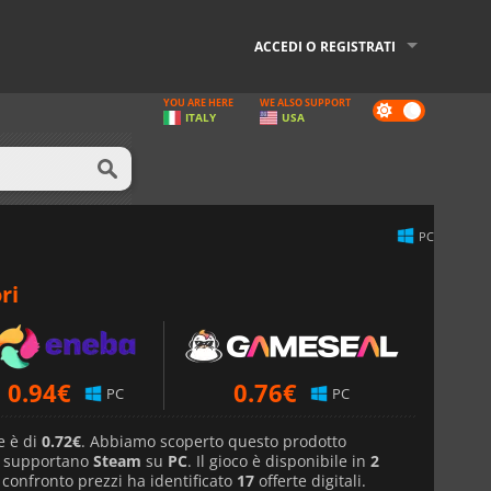
ACCEDI O REGISTRATI
YOU ARE HERE
WE ALSO SUPPORT
Dark
ITALY
USA
mode
PC
ri
0.94
€
0.76
€
PC
PC
e è di
0.72€
. Abbiamo scoperto questo prodotto
e supportano
Steam
su
PC
. Il gioco è disponibile in
2
i confronto prezzi ha identificato
17
offerte digitali.