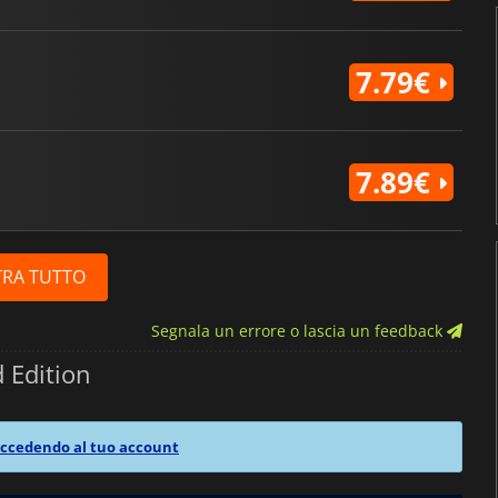
7.79€
7.89€
RA TUTTO
Segnala un errore o lascia un feedback
 Edition
ccedendo al tuo account