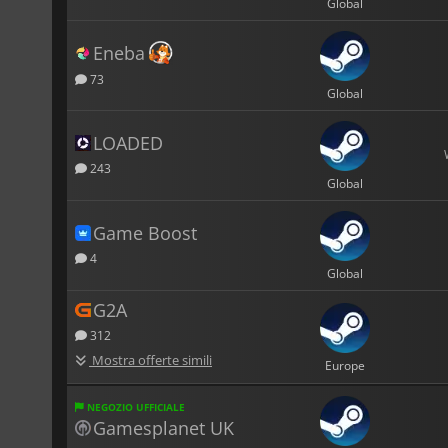
Global
Eneba
73
Global
LOADED
243
Global
Game Boost
4
Global
G2A
312
Mostra offerte simili
Europe
NEGOZIO UFFICIALE
Gamesplanet UK