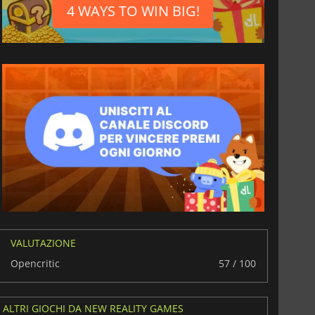
6.76
€
15.48
€
4 WAYS TO WIN BIG!
War WARHAMMER 3
Lies Of P
VALUTAZIONE
Opencritic
57 / 100
ALTRI GIOCHI DA NEW REALITY GAMES