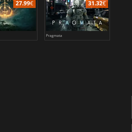
27.99
€
31.32
€
Pragmata
Total 