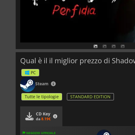
Qual è il il miglior prezzo di Shado
PC
Steam
Tutte le tipologie
STANDARD EDITION
CD Key
da
8.19€
NEGOZIO UFFICIALE