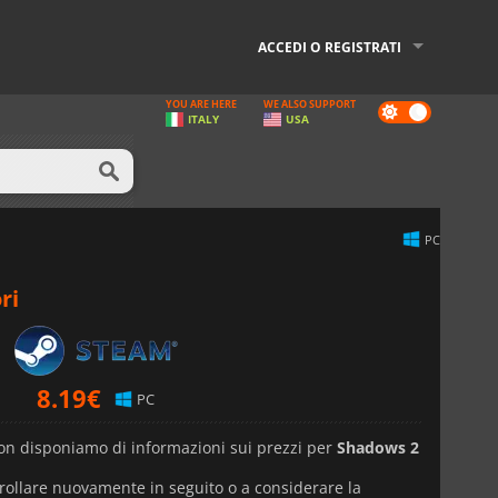
ACCEDI O REGISTRATI
YOU ARE HERE
WE ALSO SUPPORT
Dark
ITALY
USA
mode
PC
ri
8.19
€
PC
n disponiamo di informazioni sui prezzi per
Shadows 2
trollare nuovamente in seguito o a considerare la