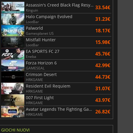
Assassin's Creed Black Flag Resynced
33.54€
Kinguin
Halo Campaign Evolved
31.23€
LootBar
Palworld
18.17€
Gamesplanet US
Mistfall Hunter
15.98€
LootBar
EA SPORTS FC 27
45.76€
Eneba
Forza Horizon 6
42.99€
GAMESEAL
Crimson Desert
44.73€
HRKGAME
Resident Evil Requiem
31.07€
HRKGAME
007 First Light
43.97€
HRKGAME
Avatar Legends The Fighting Game
26.82€
HRKGAME
GIOCHI NUOVI