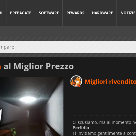
HI
PREPAGATE
SOFTWARE
REWARDS
HARDWARE
NOTIZIE
a
al Miglior Prezzo
Migliori rivendito
Ci scusiamo, ma al momento no
Perfidia
.
Ti invitiamo gentilmente a con