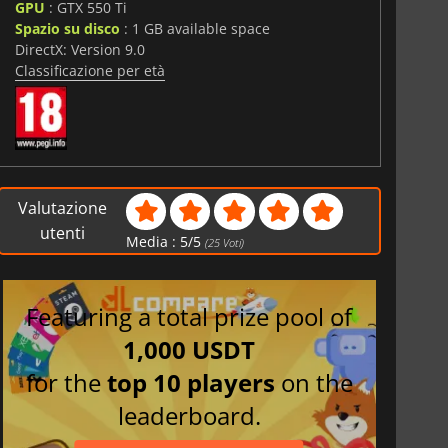
GPU
: GTX 550 Ti
Spazio su disco
: 1 GB available space
DirectX: Version 9.0
Classificazione per età
Valutazione
utenti
Media :
5
/
5
(
25
Voti)
Featuring a total prize pool of
1,000 USDT
for the
top 10 players
on the
leaderboard.