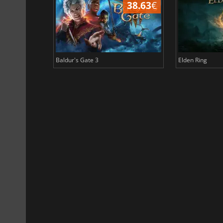
43.96
€
38.63
€
Baldur's Gate 3
Elden Ring