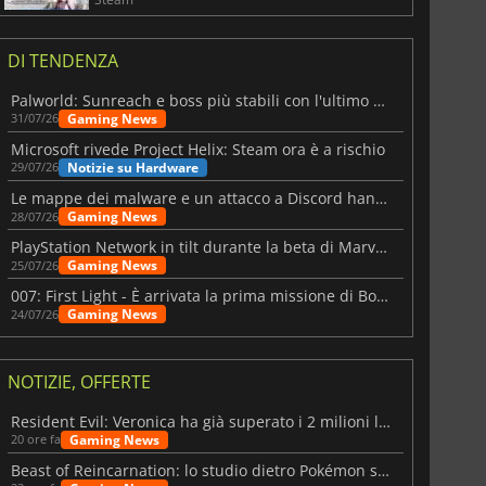
DI TENDENZA
Palworld: Sunreach e boss più stabili con l'ultimo update
Gaming News
31/07/26
Microsoft rivede Project Helix: Steam ora è a rischio
Notizie su Hardware
29/07/26
Le mappe dei malware e un attacco a Discord hanno colpito Meccha Chameleon
Gaming News
28/07/26
PlayStation Network in tilt durante la beta di Marvel Tōkon
Gaming News
25/07/26
007: First Light - È arrivata la prima missione di Bond dopo il lancio
Gaming News
24/07/26
NOTIZIE, OFFERTE
Resident Evil: Veronica ha già superato i 2 milioni liste dei desideri
Gaming News
20 ore fa
Beast of Reincarnation: lo studio dietro Pokémon su una nuova strada