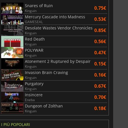
Snares of Ruin
0.75€
Kinguin
Mercury Cascade into Madness
0.53€
GAMESEAL
Desolate Wastes Vendor Chronicles
0.85€
Kinguin
Red Death
0.56€
Kinguin
POLYWAR
0.47€
Kinguin
Atonement 2 Ruptured by Despair
0.15€
Kinguin
Invasion Brain Craving
0.16€
Kinguin
Purgatory
0.67€
Kinguin
Insincere
0.70€
Eneba
Dungeon of Zolthan
0.18€
Kinguin
I PIÙ POPOLARI