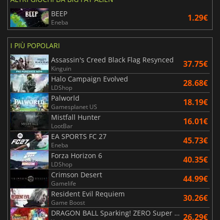
BEEP
1.29€
Eneba
I PIÙ POPOLARI
Assassin's Creed Black Flag Resynced
37.75€
Kinguin
Halo Campaign Evolved
28.68€
LDShop
Palworld
18.19€
Gamesplanet US
Mistfall Hunter
16.01€
LootBar
EA SPORTS FC 27
45.73€
Eneba
Forza Horizon 6
40.35€
LDShop
Crimson Desert
44.99€
Gamelife
Resident Evil Requiem
30.26€
Game Boost
DRAGON BALL Sparking! ZERO Super Limit Breaking NEO
26.29€