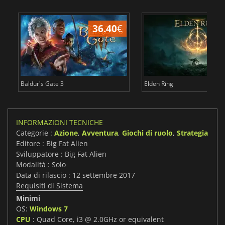
36.40
€
2
Baldur's Gate 3
Elden Ring
INFORMAZIONI TECNICHE
Categorie :
Azione
,
Avventura
,
Giochi di ruolo
,
Strategia
Editore : Big Fat Alien
Sviluppatore : Big Fat Alien
Modalità : Solo
Data di rilascio : 12 settembre 2017
Requisiti di Sistema
Minimi
OS:
Windows 7
CPU
: Quad Core, i3 @ 2.0GHz or equivalent