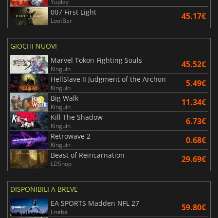
Yuplay
007 First Light
45.17€
LootBar
GIOCHI NUOVI
Marvel Tokon Fighting Souls
45.52€
Kinguin
HellSlave II Judgment of the Archon
5.49€
Kinguin
Big Walk
11.34€
Kinguin
Kill The Shadow
6.73€
Kinguin
Retrowave 2
0.68€
Kinguin
Beast of Reincarnation
29.69€
LDShop
DISPONIBILI A BREVE
EA SPORTS Madden NFL 27
59.80€
Eneba