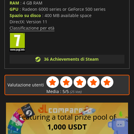
RAM
: 4 GB RAM
GPU
: Radeon 6000 series or GeForce 500 series
Spazio su disco
: 400 MB available space
DirectX: Version 11
Classificazione per età
36 Achievements di Steam
Valutazione utenti
Media :
5
/
5
(
25
Voti)
Featuring a total prize pool of
1,000 USDT