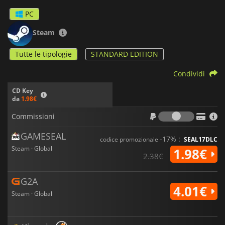
PC
Steam
Tutte le tipologie
STANDARD EDITION
Condividi
CD Key
da
1.98€
Commiss
Commissioni
GAMESEAL
-17% :
codice promozionale
SEAL17DLC
Steam · Global
1.98€
2.38€
G2A
4.01€
Steam · Global