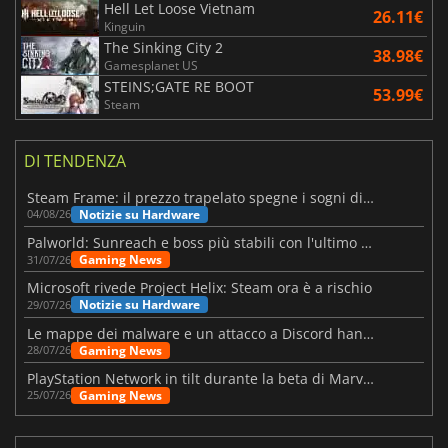
Hell Let Loose Vietnam
26.11€
Kinguin
The Sinking City 2
38.98€
Gamesplanet US
STEINS;GATE RE BOOT
53.99€
Steam
DI TENDENZA
Steam Frame: il prezzo trapelato spegne i sogni di un VR economico
Notizie su Hardware
04/08/26
Palworld: Sunreach e boss più stabili con l'ultimo update
Gaming News
31/07/26
Microsoft rivede Project Helix: Steam ora è a rischio
Notizie su Hardware
29/07/26
Le mappe dei malware e un attacco a Discord hanno colpito Meccha Chameleon
Gaming News
28/07/26
PlayStation Network in tilt durante la beta di Marvel Tōkon
Gaming News
25/07/26