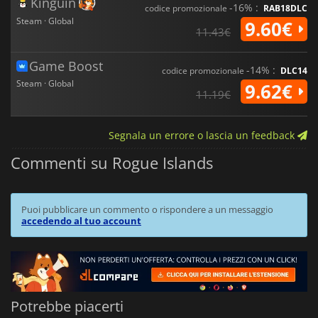
Kinguin
-16% :
codice promozionale
RAB18DLC
Steam · Global
9.60€
11.43€
Game Boost
-14% :
codice promozionale
DLC14
Steam · Global
9.62€
11.19€
Segnala un errore o lascia un feedback
Commenti su Rogue Islands
Puoi pubblicare un commento o rispondere a un messaggio
accedendo al tuo account
Potrebbe piacerti