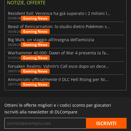
NOTIZIE, OFFERTE
Resident Evil: Veronica ha già superato i 2 milioni liste dei desideri
Gaming News
05/08/26
Beast of Reincarnation: lo studio dietro Pokémon su una nuova strada
Gaming News
05/08/26
Big Walk, un viaggio all’insegna dell’amicizia
Gaming News
05/08/26
Warhammer 40.000: Dawn of War 4 presenta la fazione dei Necron
Gaming News
31/07/26
Forsaken Realms: Vahrin's Call esce dopo un decennio di sviluppo
Gaming News
28/07/26
Annunciato ufficialmente il DLC Hell Rising per Nioh 3
Gaming News
28/07/26
Ottieni le offerte migliori e i codici sconto per giocatori
Iscriviti alla newsletter di DLCompare