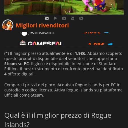
9.60
€
Migliori rivenditori
1.98
€
4.01
€
(*) Il miglior prezzo attualmente è di
1.98€
. Abbiamo scoperto
questo prodotto disponibile da
4
venditori che supportano
Steam
su
PC
. Il gioco è disponibile in edizione di Standard
Edition. Il nostro strumento di confronto prezzi ha identificato
4
offerte digitali.
Compara i prezzi del gioco. Acquista Rogue Islands per PC in
custodia o codice licenza. Attiva Rogue Islands su piattaforme
ufficiali come Steam.
Qual è il il miglior prezzo di Rogue
Islands?