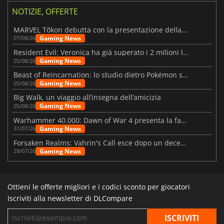
NOTIZIE, OFFERTE
MARVEL Tōkon debutta con la presentazione della roadmap per il primo anno
Gaming News
07/08/26
Resident Evil: Veronica ha già superato i 2 milioni liste dei desideri
Gaming News
05/08/26
Beast of Reincarnation: lo studio dietro Pokémon su una nuova strada
Gaming News
05/08/26
Big Walk, un viaggio all’insegna dell’amicizia
Gaming News
05/08/26
Warhammer 40.000: Dawn of War 4 presenta la fazione dei Necron
Gaming News
31/07/26
Forsaken Realms: Vahrin's Call esce dopo un decennio di sviluppo
Gaming News
28/07/26
Ottieni le offerte migliori e i codici sconto per giocatori
Iscriviti alla newsletter di DLCompare