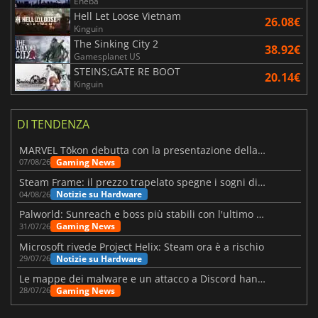
Eneba
Hell Let Loose Vietnam
26.08€
Kinguin
The Sinking City 2
38.92€
Gamesplanet US
STEINS;GATE RE BOOT
20.14€
Kinguin
DI TENDENZA
MARVEL Tōkon debutta con la presentazione della roadmap per il primo anno
Gaming News
07/08/26
Steam Frame: il prezzo trapelato spegne i sogni di un VR economico
Notizie su Hardware
04/08/26
Palworld: Sunreach e boss più stabili con l'ultimo update
Gaming News
31/07/26
Microsoft rivede Project Helix: Steam ora è a rischio
Notizie su Hardware
29/07/26
Le mappe dei malware e un attacco a Discord hanno colpito Meccha Chameleon
Gaming News
28/07/26