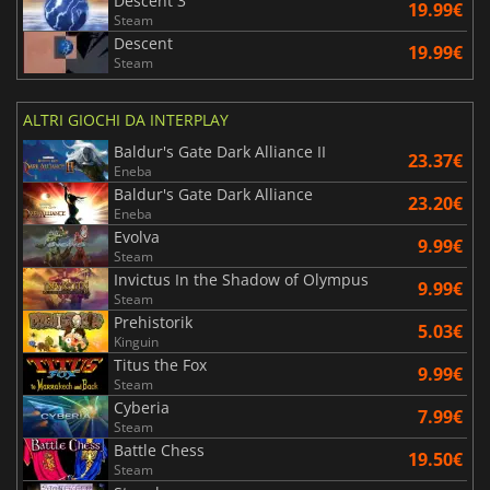
Descent 3
19.99€
Steam
Descent
19.99€
Steam
ALTRI GIOCHI DA INTERPLAY
Baldur's Gate Dark Alliance II
23.37€
Eneba
Baldur's Gate Dark Alliance
23.20€
Eneba
Evolva
9.99€
Steam
Invictus In the Shadow of Olympus
9.99€
Steam
Prehistorik
5.03€
Kinguin
Titus the Fox
9.99€
Steam
Cyberia
7.99€
Steam
Battle Chess
19.50€
Steam