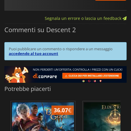
Segnala un errore o lascia un feedback
Commenti su Descent 2
Puoi pubblicare un commento o rispondere a un messaggio
accedendo al tuo account
Potrebbe piacerti
36.07
€
2