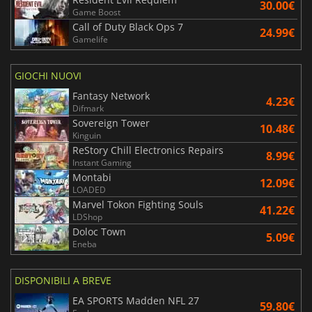
30.00€
Game Boost
Call of Duty Black Ops 7
24.99€
Gamelife
GIOCHI NUOVI
Fantasy Network
4.23€
Difmark
Sovereign Tower
10.48€
Kinguin
ReStory Chill Electronics Repairs
8.99€
Instant Gaming
Montabi
12.09€
LOADED
Marvel Tokon Fighting Souls
41.22€
LDShop
Doloc Town
5.09€
Eneba
DISPONIBILI A BREVE
EA SPORTS Madden NFL 27
59.80€