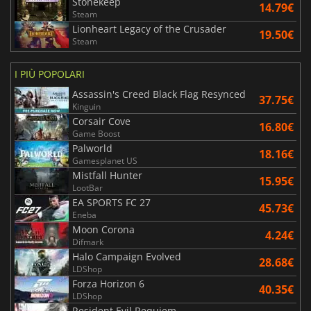
Stonekeep
14.79€
Steam
Lionheart Legacy of the Crusader
19.50€
Steam
I PIÙ POPOLARI
Assassin's Creed Black Flag Resynced
37.75€
Kinguin
Corsair Cove
16.80€
Game Boost
Palworld
18.16€
Gamesplanet US
Mistfall Hunter
15.95€
LootBar
EA SPORTS FC 27
45.73€
Eneba
Moon Corona
4.24€
Difmark
Halo Campaign Evolved
28.68€
LDShop
Forza Horizon 6
40.35€
LDShop
Resident Evil Requiem