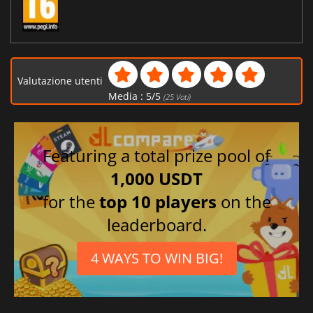
Valutazione utenti
Media :
5
/
5
(
25
Voti)
Featuring a total prize pool of
1,000 USDT
for the
top 10 players
on the
leaderboard.
4 WAYS TO WIN BIG!