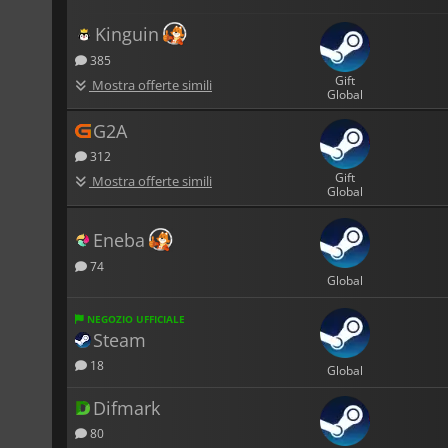
Kinguin
385
Gift
Mostra offerte simili
Global
G2A
312
Gift
Mostra offerte simili
Global
Eneba
74
Global
NEGOZIO UFFICIALE
Steam
18
Global
Difmark
80