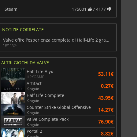
Steam
175001
/ 4177
NOTIZIE CORRELATE
Valve offre l'esperienza completa di Half-Life 2 gratuitamente su Steam
18/11/24
6.75
€
15.48
€
ALTRI GIOCHI DA VALVE
Half Life Alyx
53.11€
HRKGAME
Artifact
0.27€
Kinguin
War WARHAMMER 3
Lies Of P
Half Life Complete
43.95€
Kinguin
Counter Strike Global Offensive
14.27€
Kinguin
Valve Complete Pack
76.90€
Kinguin
Portal 2
8.82€
Kinguin