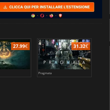
27.99
€
31.32
€
Pragmata
Total 