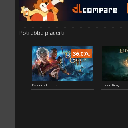
Potrebbe piacerti
45.02
€
36.07
€
Baldur's Gate 3
Elden Ring