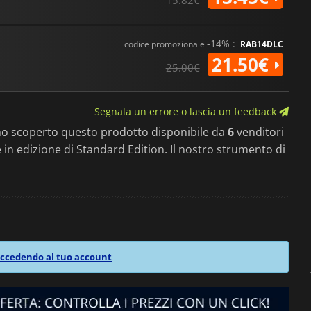
15.82€
-14% :
codice promozionale
RAB14DLC
21.50€
25.00€
Segnala un errore o lascia un feedback
mo scoperto questo prodotto disponibile da
6
venditori
le in edizione di Standard Edition. Il nostro strumento di
ccedendo al tuo account