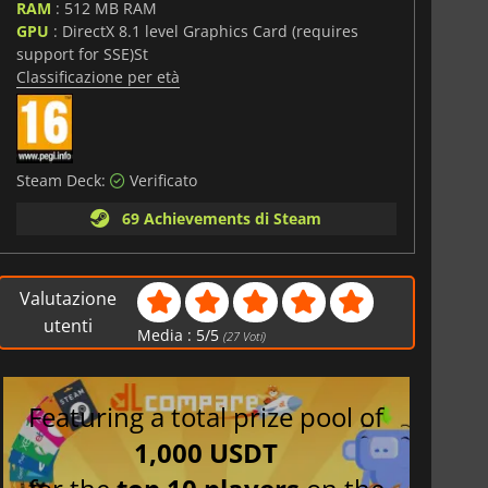
RAM
: 512 MB RAM
GPU
: DirectX 8.1 level Graphics Card (requires
support for SSE)St
Classificazione per età
Steam Deck:
Verificato
69 Achievements di Steam
Valutazione
utenti
Media :
5
/
5
(
27
Voti)
Featuring a total prize pool of
1,000 USDT