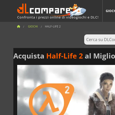
GIOC
Confronta i prezzi online di videogiochi e DLC!
GIOCHI
HALF-LIFE 2
Acquista
Half-Life 2
al Migli