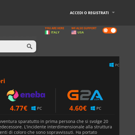
ACCEDI O REGISTRATI
YOU ARE HERE
WE ALSO SUPPORT
Dark
ITALY
USA
mode
PC
ri
4.77
€
4.60
€
PC
PC
ventura sparatutto in prima persona che si svolge 20
edecessore. L'incidente interdimensionale alla struttura
nti di coloro che sono sopravvissuti. Ha portato