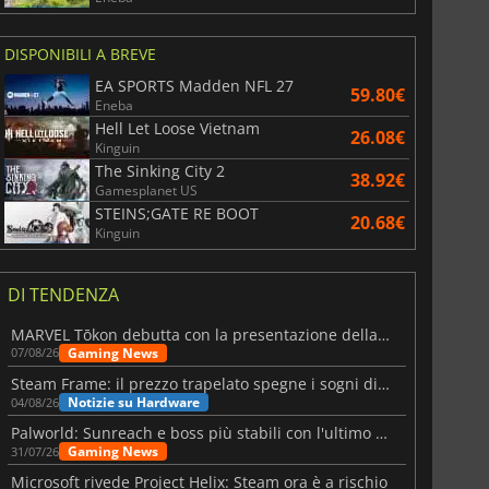
DISPONIBILI A BREVE
EA SPORTS Madden NFL 27
59.80€
Eneba
Hell Let Loose Vietnam
26.08€
Kinguin
The Sinking City 2
38.92€
Gamesplanet US
STEINS;GATE RE BOOT
20.68€
Kinguin
DI TENDENZA
MARVEL Tōkon debutta con la presentazione della roadmap per il primo anno
Gaming News
07/08/26
Steam Frame: il prezzo trapelato spegne i sogni di un VR economico
Notizie su Hardware
04/08/26
Palworld: Sunreach e boss più stabili con l'ultimo update
Gaming News
31/07/26
Microsoft rivede Project Helix: Steam ora è a rischio