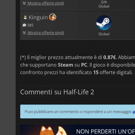
Gift
Mostra offerte simili
Global
Kinguin
385
Mostra offerte simili
Global
(*) Il miglior prezzo attualmente è di
0.87€
. Abbia
che supportano
Steam
su
PC
. Il gioco è disponibi
confronto prezzi ha identificato
15
offerte digitali.
Commenti su Half-Life 2
Puoi pubblicare un commento o rispondere a un messaggio
a