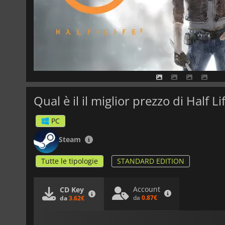
Qual è il il miglior prezzo di Half Li
PC
Steam
Tutte le tipologie
STANDARD EDITION
Account
CD Key
da
0.87€
da
3.62€