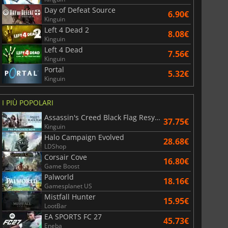
Day of Defeat Source
6.90€
Kinguin
Left 4 Dead 2
8.08€
Kinguin
Left 4 Dead
7.56€
Kinguin
Portal
5.32€
Kinguin
I PIÙ POPOLARI
Assassin's Creed Black Flag Resynced
37.75€
Kinguin
Halo Campaign Evolved
28.68€
LDShop
Corsair Cove
16.80€
Game Boost
Palworld
18.16€
Gamesplanet US
Mistfall Hunter
15.95€
LootBar
EA SPORTS FC 27
45.73€
Eneba