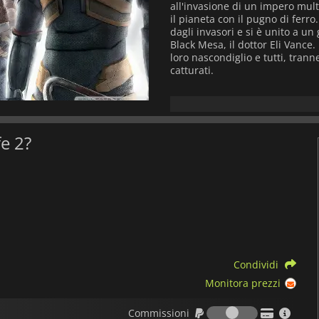
all'invasione di un impero mu
il pianeta con il pugno di ferr
dagli invasori e si è unito a un 
Black Mesa, il dottor Eli Vance
loro nascondiglio e tutti, trann
catturati.
Gordon e Alyx sono separati, m
membri della resistenza da Nov
l'inizio di una storia emoziona
futuro del mondo come lo con
fe 2?
Half-Life 2
vi sfida con molti n
presenta un dettagliato sistema 
utilizzare qualsiasi oggetto pe
da capire come usarlo.
Questo sparatutto in prima per
soprattutto se avete giocato il 
immergervi nell'universo VR di H
Condividi
Monitora prezzi
Commission
Commissioni