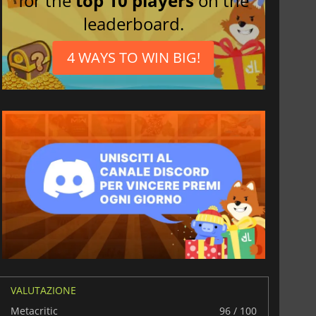
for the
top 10 players
on the
leaderboard.
4 WAYS TO WIN BIG!
VALUTAZIONE
Metacritic
96 / 100