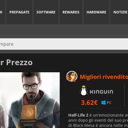
HI
PREPAGATE
SOFTWARE
REWARDS
HARDWARE
NOTIZIE
or Prezzo
Migliori rivendito
3.62
€
PC
Half-Life 2
è un'emozionante av
anni dopo gli eventi del suo pr
di Black Mesa è ancora nelle me