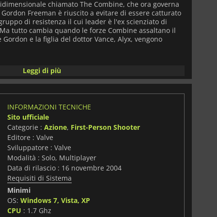
ltidimensionale chiamato The Combine, che ora governa
o. Gordon Freeman è riuscito a evitare di essere catturato
gruppo di resistenza il cui leader è l'ex scienziato di
. Ma tutto cambia quando le forze Combine assaltano il
e Gordon e la figlia del dottor Vance, Alyx, vengono
a si incontreranno di nuovo mentre cercano di salvare i
Leggi di più
a Prospekt, dove sono stati imprigionati. Questo è
nte con l'improbabile coppia al centro che determinerà il
osciamo.
INFORMAZIONI TECNICHE
emici diversi da combattere e puzzle da risolvere. Il gioco
Sito ufficiale
di simulazione fisica, e vi offre la possibilità di
Categorie :
Azione
,
First-Person Shooter
r difendervi, a condizione che siate abbastanza creativi
Editore : Valve
Sviluppatore : Valve
sona di culto offre un'esperienza da non perdere,
Modalità : Solo, Multiplayer
primo capitolo della serie o avete intenzione di
Data di rilascio : 16 novembre 2004
alf-Life: Alyx.
Requisiti di Sistema
Minimi
OS:
Windows 7, Vista, XP
i
CPU
: 1.7 Ghz