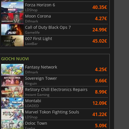
Forza Horizon 6
40.35€
LDShop
Moon Corona
4.27€
Difmark
Call of Duty Black Ops 7
24.99€
Gamelife
007 First Light
45.02€
LootBar
GIOCHI NUOVI
Fantasy Network
4.25€
Difmark
Sovereign Tower
9.66€
Kinguin
ReStory Chill Electronics Repairs
8.99€
Instant Gaming
Montabi
12.09€
LOADED
Marvel Tokon Fighting Souls
41.22€
LDShop
Doloc Town
5.09€
Eneba