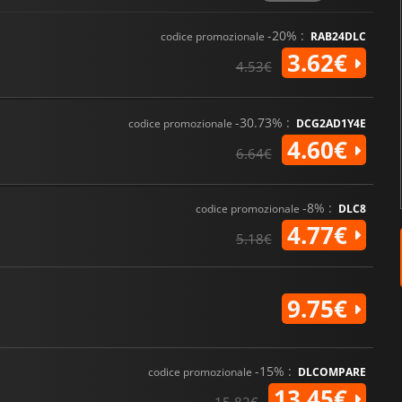
-20% :
codice promozionale
RAB24DLC
3.62€
4.53€
-30.73% :
codice promozionale
DCG2AD1Y4E
4.60€
6.64€
-8% :
codice promozionale
DLC8
4.77€
5.18€
9.75€
-15% :
codice promozionale
DLCOMPARE
13.45€