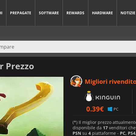
HI
PREPAGATE
SOFTWARE
REWARDS
HARDWARE
NOTIZIE
r Prezzo
Migliori rivendito
0.39
€
PC
(*) Il miglior prezzo attualment
disponibile da
17
venditori ch
PSN
su
4
piattaforme -
PC, PS4