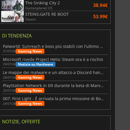
The Sinking City 2
38.94€
Gamesplanet US
STEINS;GATE RE BOOT
53.99€
Steam
DI TENDENZA
Palworld: Sunreach e boss più stabili con l'ultimo update
Gaming News
31/07/26
Microsoft rivede Project Helix: Steam ora è a rischio
Notizie su Hardware
29/07/26
Le mappe dei malware e un attacco a Discord hanno colpito Meccha Chameleon
Gaming News
28/07/26
PlayStation Network in tilt durante la beta di Marvel Tōkon
Gaming News
25/07/26
007: First Light - È arrivata la prima missione di Bond dopo il lancio
Gaming News
24/07/26
NOTIZIE, OFFERTE