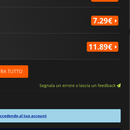
7.29€
11.89€
RA TUTTO
Segnala un errore o lascia un feedback
ccedendo al tuo account