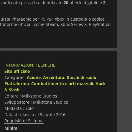
i confronto prezzi ha identificato
20
offerte digitali. e
2
quista Pharaonic per PC PS4 Xbox in custodia o codice
attaforme ufficiali come Steam, Xbox Series X, PlayStation
INFORMAZIONI TECNICHE
Sito ufficiale
Categorie :
Azione
,
Avventura
,
Giochi di ruolo
,
Piattaforma
,
Combattimento e arti marziali
,
Hack
& Slash
Editore : Milkstone Studios
Sviluppatore : Milkstone Studios
Modalità : Solo
Data di rilascio : 28 aprile 2016
Requisiti di Sistema
i
Minimi