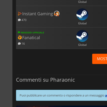
Global
Instant Gaming
470
Global
NEGOZIO UFFICIALE
Fanatical
16
Global
MOST
Commenti su Pharaonic
Puoi pubblicare un commento o rispondere a un messaggio
a