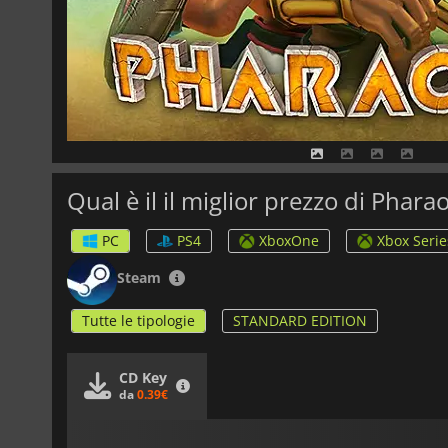
Qual è il il miglior prezzo di Phara
PC
PS4
XboxOne
Xbox Serie
Steam
Tutte le tipologie
STANDARD EDITION
CD Key
da
0.39€