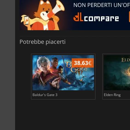
Potrebbe piacerti
43.96
€
38.63
€
Baldur's Gate 3
Elden Ring