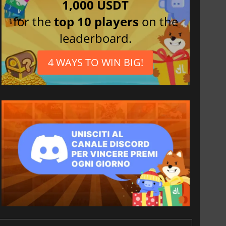
1,000 USDT
for the
top 10 players
on the
leaderboard.
4 WAYS TO WIN BIG!