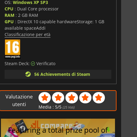
OS:
Windows XP SP3
CPU
: Dual Core processor
RAM
: 2 GB RAM
GPU
: DirectX 10 capable hardwareStorage: 1 GB
available spaceAddi
Classificazione per età
Steam Deck:
Verificato
56 Achievements di Steam
Valutazione
utenti
Media :
5
/
5
(
25
Voti)
Featuring a total prize pool of