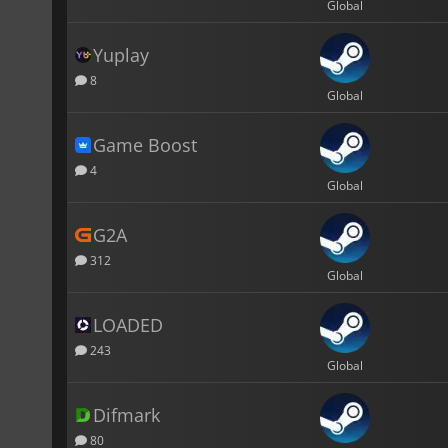
Global
Yuplay
8
Global
Game Boost
4
Global
G2A
312
Global
LOADED
243
Global
Difmark
80