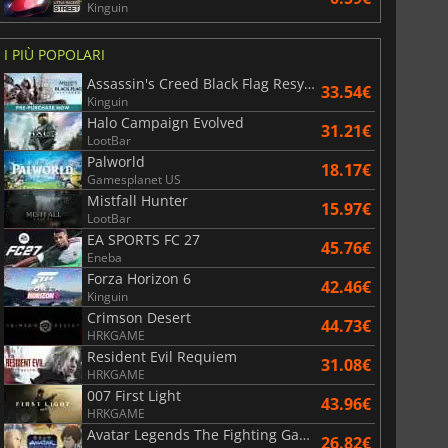
Kinguin
I PIÙ POPOLARI
Assassin's Creed Black Flag Resynced
33.54€
Kinguin
Halo Campaign Evolved
31.21€
LootBar
Palworld
18.17€
Gamesplanet US
Mistfall Hunter
15.97€
6.75
€
15.48
€
LootBar
EA SPORTS FC 27
45.76€
Eneba
Forza Horizon 6
42.46€
Kinguin
Crimson Desert
44.73€
War WARHAMMER 3
Lies Of P
HRKGAME
Resident Evil Requiem
31.08€
HRKGAME
007 First Light
43.96€
HRKGAME
Avatar Legends The Fighting Game
26.82€