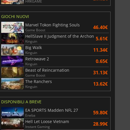
HRKGAME
GIOCHI NUOVI
Marvel Tokon Fighting Souls
46.40€
Game Boost
HellSlave II Judgment of the Archon
5.61€
Kinguin
Big Walk
11.34€
Kinguin
Retrowave 2
0.65€
Kinguin
Beast of Reincarnation
31.13€
Game Boost
The Ranchers
13.62€
Kinguin
DISPONIBILI A BREVE
EA SPORTS Madden NFL 27
59.80€
Eneba
Hell Let Loose Vietnam
28.99€
Instant Gaming