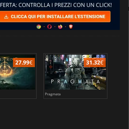
27.99
€
31.32
€
Pragmata
Total 