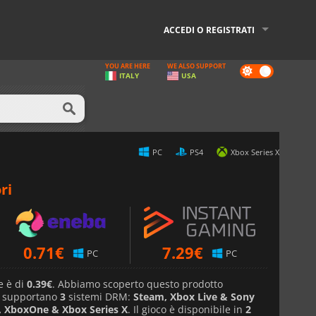
ACCEDI O REGISTRATI
YOU ARE HERE
WE ALSO SUPPORT
Dark
ITALY
USA
mode
PC
PS4
Xbox Series X
ri
0.71
€
7.29
€
PC
PC
e è di
0.39€
. Abbiamo scoperto questo prodotto
e supportano
3
sistemi DRM:
Steam, Xbox Live & Sony
, XboxOne & Xbox Series X
. Il gioco è disponibile in
2