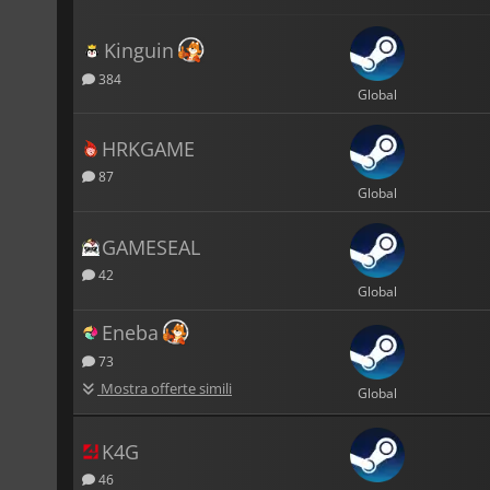
Kinguin
384
Global
HRKGAME
87
Global
GAMESEAL
42
Global
Eneba
73
Mostra offerte simili
Global
K4G
46