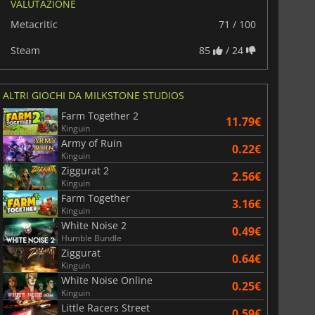
VALUTAZIONE
Metacritic
71 / 100
Steam
85
/ 24
ALTRI GIOCHI DA MILKSTONE STUDIOS
Farm Together 2
11.79€
Kinguin
Army of Ruin
0.22€
Kinguin
Ziggurat 2
2.56€
Kinguin
Farm Together
3.16€
Kinguin
White Noise 2
0.49€
Humble Bundle
Ziggurat
0.64€
Kinguin
White Noise Online
0.25€
Kinguin
Little Racers Street
0.59€