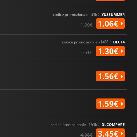
-3% :
codice promozionale
YU3SUMMER
1.06€
1.09€
-14% :
codice promozionale
DLC14
1.30€
1.51€
1.56€
1.59€
-15% :
codice promozionale
DLCOMPARE
3.45€
4.06€