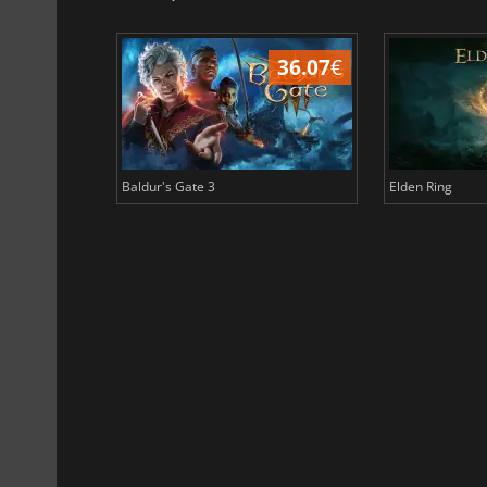
45.03
€
36.07
€
Baldur's Gate 3
Elden Ring