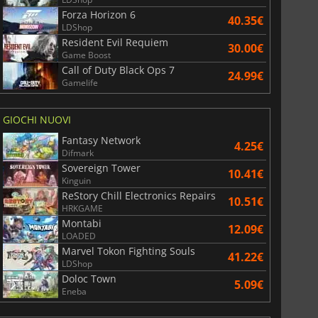
Forza Horizon 6
40.35€
LDShop
Resident Evil Requiem
30.00€
Game Boost
Call of Duty Black Ops 7
24.99€
Gamelife
GIOCHI NUOVI
Fantasy Network
4.25€
Difmark
Sovereign Tower
10.41€
Kinguin
ReStory Chill Electronics Repairs
10.51€
HRKGAME
Montabi
12.09€
LOADED
Marvel Tokon Fighting Souls
41.22€
LDShop
Doloc Town
5.09€
Eneba