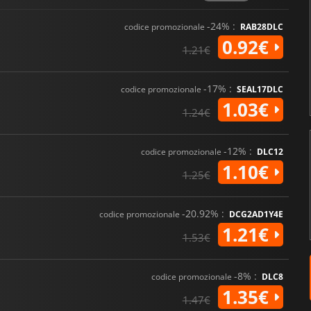
-24% :
codice promozionale
RAB28DLC
0.92€
1.21€
-17% :
codice promozionale
SEAL17DLC
1.03€
1.24€
-12% :
codice promozionale
DLC12
1.10€
1.25€
-20.92% :
codice promozionale
DCG2AD1Y4E
1.21€
1.53€
-8% :
codice promozionale
DLC8
1.35€
1.47€