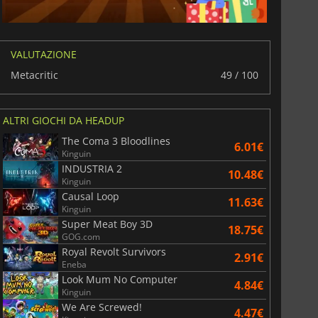
VALUTAZIONE
Metacritic
49 / 100
ALTRI GIOCHI DA HEADUP
The Coma 3 Bloodlines
6.01€
Kinguin
INDUSTRIA 2
10.48€
Kinguin
Causal Loop
11.63€
Kinguin
Super Meat Boy 3D
18.75€
GOG.com
Royal Revolt Survivors
2.91€
Eneba
Look Mum No Computer
4.84€
Kinguin
We Are Screwed!
4.47€