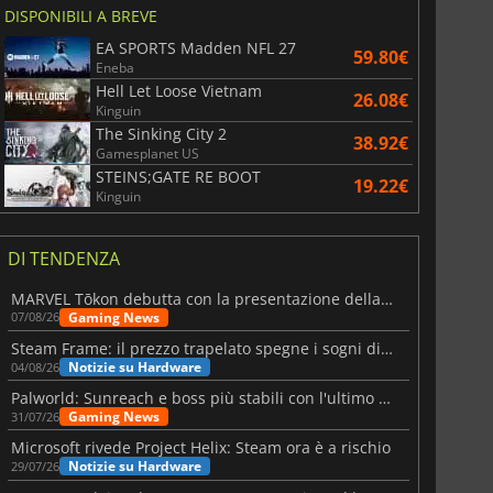
DISPONIBILI A BREVE
EA SPORTS Madden NFL 27
59.80€
Eneba
Hell Let Loose Vietnam
26.08€
Kinguin
The Sinking City 2
38.92€
Gamesplanet US
STEINS;GATE RE BOOT
19.22€
Kinguin
DI TENDENZA
MARVEL Tōkon debutta con la presentazione della roadmap per il primo anno
Gaming News
07/08/26
Steam Frame: il prezzo trapelato spegne i sogni di un VR economico
Notizie su Hardware
04/08/26
Palworld: Sunreach e boss più stabili con l'ultimo update
Gaming News
31/07/26
Microsoft rivede Project Helix: Steam ora è a rischio
Notizie su Hardware
29/07/26