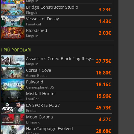
Kinguin
Bridge Constructor Studio
3.23€
Kinguin
6.75
€
15.51
€
Vessels of Decay
1.43€
Fanatical
Bloodshed
2.03€
Kinguin
I PIÙ POPOLARI
War WARHAMMER 3
Lies Of P
Assassin's Creed Black Flag Resynced
37.75€
Kinguin
Corsair Cove
16.80€
Game Boost
Palworld
18.16€
Gamesplanet US
Mistfall Hunter
15.96€
LootBar
EA SPORTS FC 27
45.73€
Eneba
Moon Corona
4.27€
Difmark
Halo Campaign Evolved
28.68€
LDShop