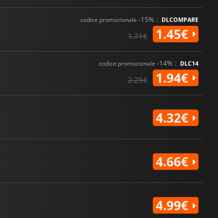
-15% :
codice promozionale
DLCOMPARE
1.45€
1.71€
-14% :
codice promozionale
DLC14
1.94€
2.25€
4.32€
4.66€
4.99€