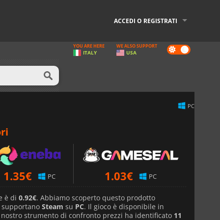
ACCEDI O REGISTRATI
YOU ARE HERE
WE ALSO SUPPORT
Dark
ITALY
USA
mode
PC
ri
1.35
€
1.03
€
PC
PC
e è di
0.92€
. Abbiamo scoperto questo prodotto
e supportano
Steam
su
PC
. Il gioco è disponibile in
l nostro strumento di confronto prezzi ha identificato
11