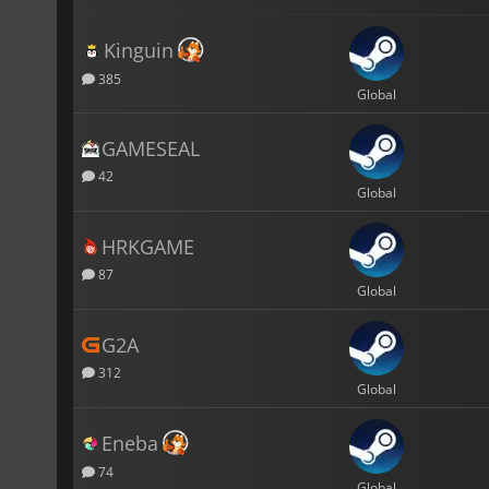
Kinguin
385
Global
GAMESEAL
42
Global
HRKGAME
87
Global
G2A
312
Global
Eneba
74
Global