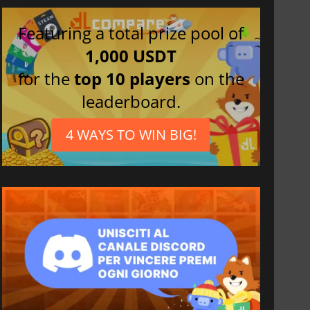
Featuring a total prize pool of
1,000 USDT
for the
top 10 players
on the
leaderboard.
4 WAYS TO WIN BIG!