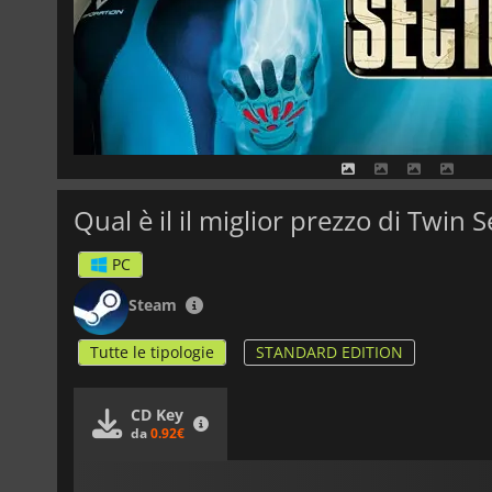
Qual è il il miglior prezzo di Twin 
PC
Steam
Tutte le tipologie
STANDARD EDITION
CD Key
da
0.92€