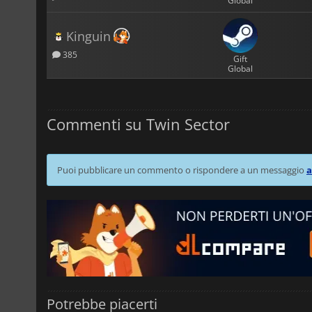
Global
Kinguin
385
Gift
Global
Commenti su Twin Sector
Puoi pubblicare un commento o rispondere a un messaggio
a
Potrebbe piacerti