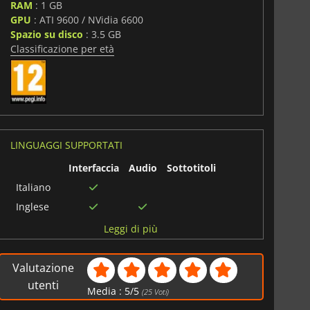
RAM
: 1 GB
GPU
: ATI 9600 / NVidia 6600
Spazio su disco
: 3.5 GB
Classificazione per età
LINGUAGGI SUPPORTATI
Interfaccia
Audio
Sottotitoli
Italiano
Inglese
Tedesco
Leggi di più
Francese
Spagnolo
Valutazione
utenti
Media :
5
/
5
(
25
Voti)