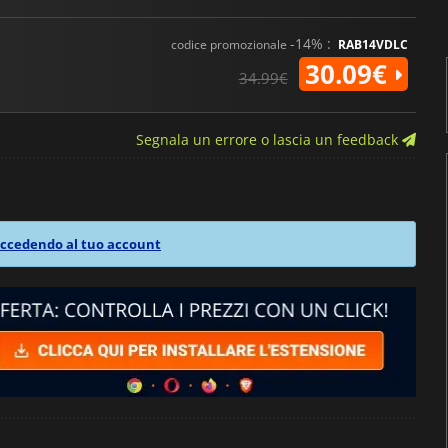
-14% :
codice promozionale
RAB14VDLC
30.09€
34.99€
Segnala un errore o lascia un feedback
ccedendo al tuo account