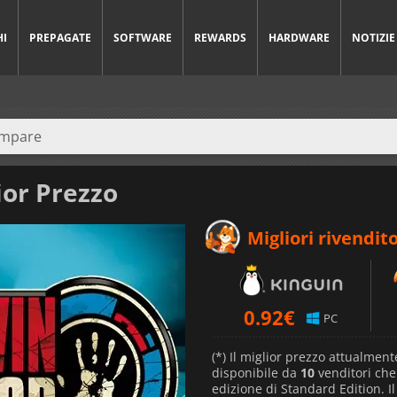
HI
PREPAGATE
SOFTWARE
REWARDS
HARDWARE
NOTIZIE
ior Prezzo
Migliori rivendito
0.92
€
PC
(*) Il miglior prezzo attualment
disponibile da
10
venditori ch
edizione di Standard Edition. I