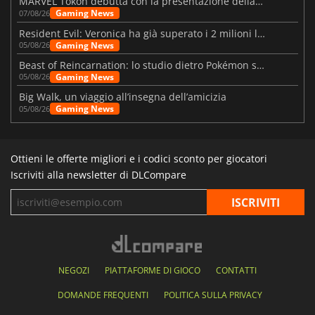
MARVEL Tōkon debutta con la presentazione della roadmap per il primo anno
Gaming News
07/08/26
Resident Evil: Veronica ha già superato i 2 milioni liste dei desideri
Gaming News
05/08/26
Beast of Reincarnation: lo studio dietro Pokémon su una nuova strada
Gaming News
05/08/26
Big Walk, un viaggio all’insegna dell’amicizia
Gaming News
05/08/26
Ottieni le offerte migliori e i codici sconto per giocatori
Iscriviti alla newsletter di DLCompare
NEGOZI
PIATTAFORME DI GIOCO
CONTATTI
DOMANDE FREQUENTI
POLITICA SULLA PRIVACY