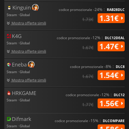
Kinguin
-24% :
codice promozionale
RAB28DLC
Steam · Global
1.31€
1.73€
Mostra offerte simili
K4G
-12% :
codice promozionale
DLC12DEAL
Steam · Global
1.47€
1.67€
Mostra offerte simili
Eneba
-8% :
codice promozionale
DLC8
Steam · Global
1.54€
1.67€
Mostra offerte simili
HRKGAME
-12% :
codice promozionale
DLC12
Steam · Global
1.56€
1.77€
Difmark
-15% :
codice promozionale
DLCOMPARE
Steam · Global