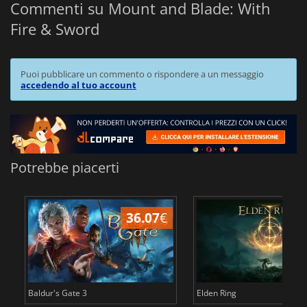
Commenti su Mount and Blade: With
Fire & Sword
Puoi pubblicare un commento o rispondere a un messaggio
accedendo al tuo account
Potrebbe piacerti
36.07
€
2
Baldur's Gate 3
Elden Ring