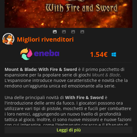
1.31
€
Migliori rivenditori
1.54
€
2.09
€
Mount & Blade: With Fire & Sword
è il primo pacchetto di
espansione per la popolare serie di giochi
Mount & Blade
.
L'espansione introduce nuove caratteristiche e novità che la
rendono un'aggiunta unica ed emozionante alla serie.
Una delle principali novità di
With Fire & Sword
è
l'introduzione delle armi da fuoco. I giocatori possono ora
utilizzare vari tipi di pistole, moschetti e fucili per combattere
i loro nemici, aggiungendo un nuovo livello di profondità
tattica al gioco. Inoltre, ci sono nuove missioni e nuove fazioni
con cui interagire, come l'Hetmanato cosacco e il Khanato di
Leggi di più
Crimea, ognuno con le sue unità e il suo stile di gioco.