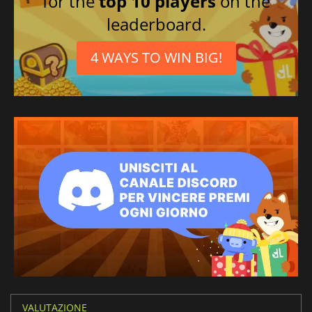
for the
top 10 players
on the
leaderboard.
4 WAYS TO WIN BIG!
VALUTAZIONE