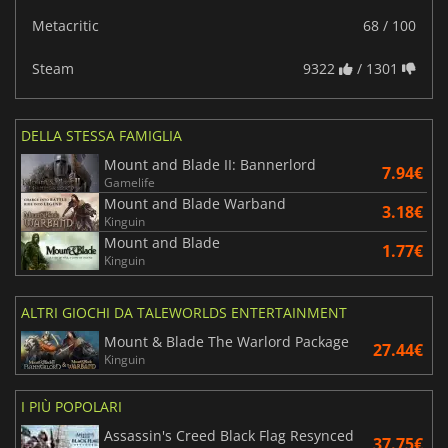
Metacritic
68 / 100
Steam
9322
/ 1301
DELLA STESSA FAMIGLIA
Mount and Blade II: Bannerlord
7.94€
Gamelife
Mount and Blade Warband
3.18€
Kinguin
Mount and Blade
1.77€
Kinguin
ALTRI GIOCHI DA TALEWORLDS ENTERTAINMENT
Mount & Blade The Warlord Package
27.44€
Kinguin
I PIÙ POPOLARI
Assassin's Creed Black Flag Resynced
37.75€