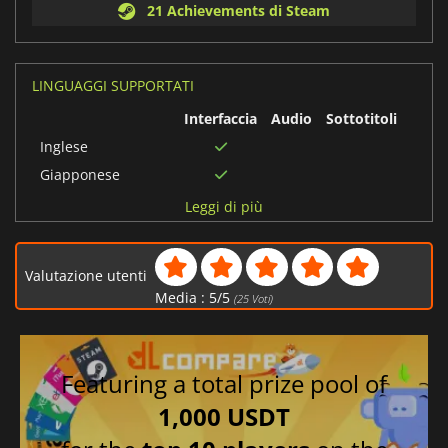
21 Achievements di Steam
LINGUAGGI SUPPORTATI
Interfaccia
Audio
Sottotitoli
Inglese
Giapponese
Spagnolo
Leggi di più
Turco
Francese
Valutazione utenti
Tedesco
Media :
5
/
5
(
25
Voti)
Polacco
Cinese tradizionale
Ceco
Featuring a total prize pool of
Cinese semplificato
1,000 USDT
Russo