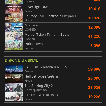
Difmark
Sovereign Tower
10.41€
Kinguin
ReStory Chill Electronics Repairs
10.82€
Kinguin
Montabi
12.09€
LOADED
Marvel Tokon Fighting Souls
41.22€
LDShop
Doloc Town
5.09€
Eneba
DISPONIBILI A BREVE
EA SPORTS Madden NFL 27
59.80€
Eneba
Hell Let Loose Vietnam
26.08€
Kinguin
The Sinking City 2
38.92€
Gamesplanet US
STEINS;GATE RE BOOT
19.22€
Kinguin