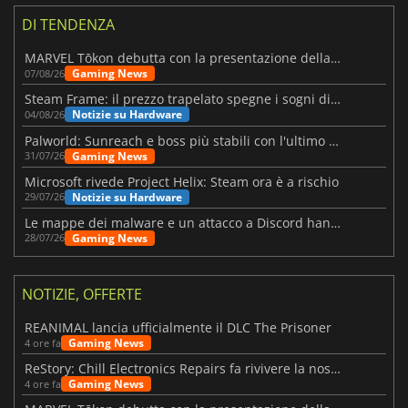
DI TENDENZA
MARVEL Tōkon debutta con la presentazione della roadmap per il primo anno
Gaming News
07/08/26
Steam Frame: il prezzo trapelato spegne i sogni di un VR economico
Notizie su Hardware
04/08/26
Palworld: Sunreach e boss più stabili con l'ultimo update
Gaming News
31/07/26
Microsoft rivede Project Helix: Steam ora è a rischio
Notizie su Hardware
29/07/26
Le mappe dei malware e un attacco a Discord hanno colpito Meccha Chameleon
Gaming News
28/07/26
NOTIZIE, OFFERTE
REANIMAL lancia ufficialmente il DLC The Prisoner
Gaming News
4 ore fa
ReStory: Chill Electronics Repairs fa rivivere la nostalgia degli anni 2000
Gaming News
4 ore fa