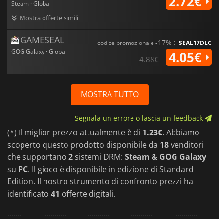
2.72€
Steam · Global
Mostra offerte simili
GAMESEAL
-17% :
codice promozionale
SEAL17DLC
GOG Galaxy · Global
4.05€
4.88€
MOSTRA TUTTO
Segnala un errore o lascia un feedback
(*) Il miglior prezzo attualmente è di
1.23€
. Abbiamo
scoperto questo prodotto disponibile da
18
venditori
che supportano
2
sistemi DRM:
Steam & GOG Galaxy
su
PC
. Il gioco è disponibile in edizione di Standard
Edition. Il nostro strumento di confronto prezzi ha
identificato
41
offerte digitali.