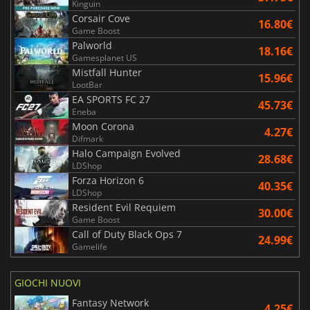
Kinguin
Corsair Cove
16.80€
Game Boost
Palworld
18.16€
Gamesplanet US
Mistfall Hunter
15.96€
LootBar
EA SPORTS FC 27
45.73€
Eneba
Moon Corona
4.27€
Difmark
Halo Campaign Evolved
28.68€
LDShop
Forza Horizon 6
40.35€
LDShop
Resident Evil Requiem
30.00€
Game Boost
Call of Duty Black Ops 7
24.99€
Gamelife
GIOCHI NUOVI
Fantasy Network
4.25€