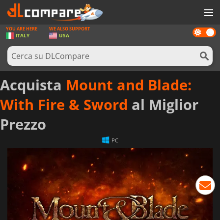
YOU ARE HERE
WE ALSO SUPPORT
Dark
GIOCHI
ITALY
USA
mode
PREPAGATE
SOFTWARE
Acquista
Mount and Blade:
REWARDS
With Fire & Sword
al Miglior
HARDWARE
Prezzo
NOTIZIE
PC
ACCEDI O REGISTRATI