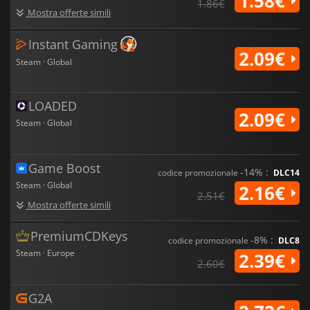
1.58€
1.86€
Mostra offerte simili
Instant Gaming
2.09€
Steam · Global
LOADED
2.09€
Steam · Global
Game Boost
-14% :
codice promozionale
DLC14
Steam · Global
2.16€
2.51€
Mostra offerte simili
PremiumCDKeys
-8% :
codice promozionale
DLC8
Steam · Europe
2.39€
2.60€
G2A