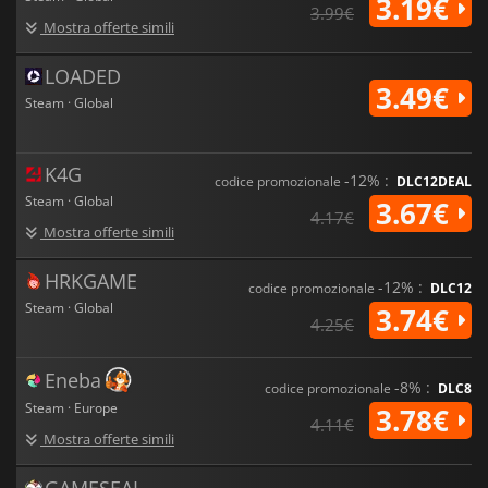
3.19€
3.99€
Mostra offerte simili
LOADED
3.49€
Steam · Global
K4G
-12% :
codice promozionale
DLC12DEAL
Steam · Global
3.67€
4.17€
Mostra offerte simili
HRKGAME
-12% :
codice promozionale
DLC12
Steam · Global
3.74€
4.25€
Eneba
-8% :
codice promozionale
DLC8
Steam · Europe
3.78€
4.11€
Mostra offerte simili
GAMESEAL