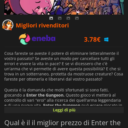
3.19
€
Migliori rivenditori
3.78
€
4.59
€
Cosa fareste se aveste il potere di eliminare letteralmente il
vostro passato? Se aveste un modo per cancellare tutti gli
errori e vivere la vita in pace? E se vi dicessero che c'è
un'arma che vi permette di avere questa possibilità? E che si
trova in un sotterraneo, protetta da mostruose creature? Cosa
fareste per ottenerla e liberarvi dal vostro passato?
Questa è la domanda che molti sfortunati si sono fatti,
giocando a
Enter the Gungeon.
Questo gioco vi metterà al
controllo di vari “eroi” alla ricerca dei quell'arma leggendaria
e di una nuova vita.
Enter the Gungeon
può essere giocato in
Leggi di più
cooperativa con amici per fronteggiare le avversità spalla a
spalla.
Qual è il il miglior prezzo di Enter the
Affronterete i
Gundead
, un culto che idolatra l'arma che