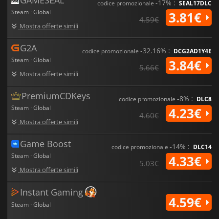
-17% :
codice promozionale
SEAL17DLC
Steam · Global
3.81€
4.59€
Mostra offerte simili
G2A
-32.16% :
codice promozionale
DCG2AD1Y4E
Steam · Global
3.84€
5.66€
Mostra offerte simili
PremiumCDKeys
-8% :
codice promozionale
DLC8
Steam · Global
4.23€
4.60€
Mostra offerte simili
Game Boost
-14% :
codice promozionale
DLC14
Steam · Global
4.33€
5.03€
Mostra offerte simili
Instant Gaming
4.59€
Steam · Global