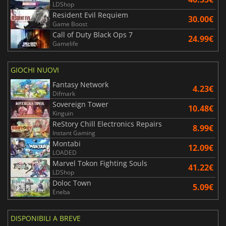
LDShop
Resident Evil Requiem
30.00€
Game Boost
Call of Duty Black Ops 7
24.99€
Gamelife
GIOCHI NUOVI
Fantasy Network
4.23€
Difmark
Sovereign Tower
10.48€
Kinguin
ReStory Chill Electronics Repairs
8.99€
Instant Gaming
Montabi
12.09€
LOADED
Marvel Tokon Fighting Souls
41.22€
LDShop
Doloc Town
5.09€
Eneba
DISPONIBILI A BREVE