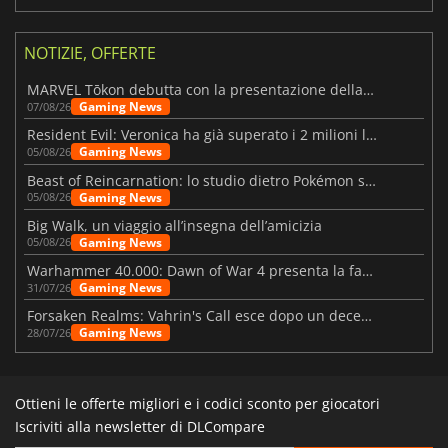
NOTIZIE, OFFERTE
MARVEL Tōkon debutta con la presentazione della roadmap per il primo anno
Gaming News
07/08/26
Resident Evil: Veronica ha già superato i 2 milioni liste dei desideri
Gaming News
05/08/26
Beast of Reincarnation: lo studio dietro Pokémon su una nuova strada
Gaming News
05/08/26
Big Walk, un viaggio all’insegna dell’amicizia
Gaming News
05/08/26
Warhammer 40.000: Dawn of War 4 presenta la fazione dei Necron
Gaming News
31/07/26
Forsaken Realms: Vahrin's Call esce dopo un decennio di sviluppo
Gaming News
28/07/26
Ottieni le offerte migliori e i codici sconto per giocatori
Iscriviti alla newsletter di DLCompare