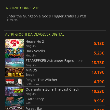
NOTIZIE CORRELATE
Enter the Gungeon e God's Trigger gratis su PC!!
21/08/20
ALTRI GIOCHI DA DEVOLVER DIGITAL
Heave Ho 2
5.13€
Kinguin
Dark Scrolls
5.23€
Kinguin
STARSEEKER Astroneer Expeditions
18.73€
Kinguin
MINOS
13.19€
Eneba
Reigns The Witcher
4.79€
GOG.com
Quarantine Zone The Last Check
10.23€
Kinguin
Skate Story
9.93€
K4G
Forestrike