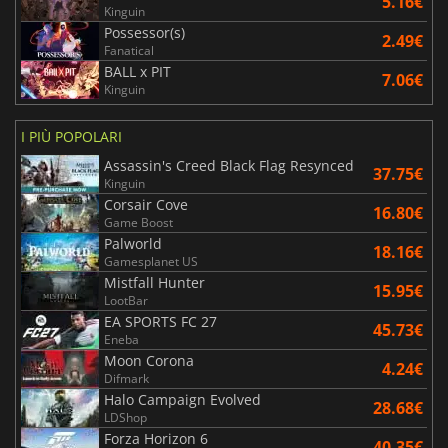
5.16€
Kinguin
Possessor(s)
2.49€
Fanatical
BALL x PIT
7.06€
Kinguin
I PIÙ POPOLARI
Assassin's Creed Black Flag Resynced
37.75€
Kinguin
Corsair Cove
16.80€
Game Boost
Palworld
18.16€
Gamesplanet US
Mistfall Hunter
15.95€
LootBar
EA SPORTS FC 27
45.73€
Eneba
Moon Corona
4.24€
Difmark
Halo Campaign Evolved
28.68€
LDShop
Forza Horizon 6
40.35€