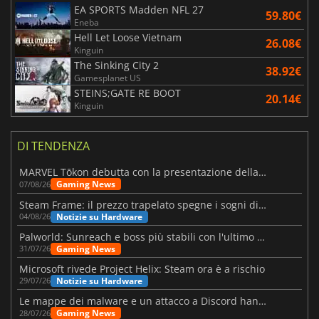
EA SPORTS Madden NFL 27
59.80€
Eneba
Hell Let Loose Vietnam
26.08€
Kinguin
The Sinking City 2
38.92€
Gamesplanet US
STEINS;GATE RE BOOT
20.14€
Kinguin
DI TENDENZA
MARVEL Tōkon debutta con la presentazione della roadmap per il primo anno
Gaming News
07/08/26
Steam Frame: il prezzo trapelato spegne i sogni di un VR economico
Notizie su Hardware
04/08/26
Palworld: Sunreach e boss più stabili con l'ultimo update
Gaming News
31/07/26
Microsoft rivede Project Helix: Steam ora è a rischio
Notizie su Hardware
29/07/26
Le mappe dei malware e un attacco a Discord hanno colpito Meccha Chameleon
Gaming News
28/07/26