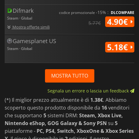
Difmark
-15% :
codice promozionale
DLCOMPARE
Steam · Global
4.90€
5.77€
Mostra offerte simili
Gamesplanet US
5.18€
Steam · Global
MOSTRA TUTTO
Segnala un errore o lascia un feedback
(*) Il miglior prezzo attualmente è di
1.38€
. Abbiamo
scoperto questo prodotto disponibile da
16
venditori
che supportano
5
sistemi DRM:
Steam, Xbox Live,
Nintendo eShop, GOG Galaxy & Sony PSN
su
5
piattaforme -
PC, PS4, Switch, XboxOne & Xbox Series
X
. Il gioco è disponibile in
2
edizioni. Il nostro