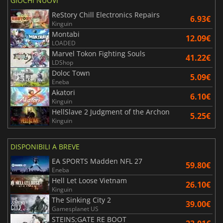
GIOCHI NUOVI
ReStory Chill Electronics Repairs
6.93€
Kinguin
Montabi
12.09€
LOADED
Marvel Tokon Fighting Souls
41.22€
LDShop
Doloc Town
5.09€
Eneba
Akatori
6.10€
Kinguin
HellSlave 2 Judgment of the Archon
5.25€
Kinguin
DISPONIBILI A BREVE
EA SPORTS Madden NFL 27
59.80€
Eneba
Hell Let Loose Vietnam
26.10€
Kinguin
The Sinking City 2
39.00€
Gamesplanet US
STEINS;GATE RE BOOT