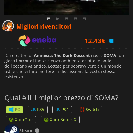
10.58
€
Migliori rivenditori
12.43
€
14.69
€
Dai creatori di
Amnesia: The Dark Descent
nasce
SOMA
, un
gioco horror di fantascienza ambientato sotto le onde
dell'oceano Atlantico. Lottate per sopravvivere a un mondo
ostile che vi farà mettere in discussione la vostra stessa
esistenza.
Qual è il il miglior prezzo di SOMA?
PC
PS5
PS4
Switch
XboxOne
Xbox Series X
Steam