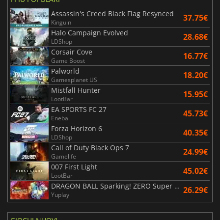
Assassin's Creed Black Flag Resynced
37.75€
Kinguin
Halo Campaign Evolved
28.68€
LDShop
Corsair Cove
16.77€
Game Boost
Palworld
18.20€
Gamesplanet US
Mistfall Hunter
15.95€
LootBar
EA SPORTS FC 27
45.73€
Eneba
Forza Horizon 6
40.35€
LDShop
Call of Duty Black Ops 7
24.99€
Gamelife
007 First Light
45.02€
LootBar
DRAGON BALL Sparking! ZERO Super Limit Breaking NEO
26.29€
Yuplay