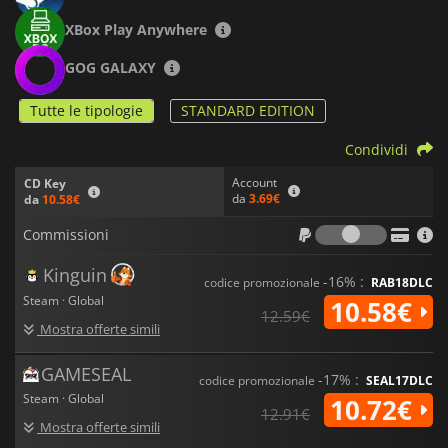
XBox Play Anywhere
GOG GALAXY
Tutte le tipologie
STANDARD EDITION
Condividi
Account
CD Key
da
3.69€
da
10.58€
Commiss
Commissioni
Kinguin
-16% :
codice promozionale
RAB18DLC
Steam · Global
10.58€
12.59€
Mostra offerte simili
GAMESEAL
-17% :
codice promozionale
SEAL17DLC
Steam · Global
10.72€
12.91€
Mostra offerte simili