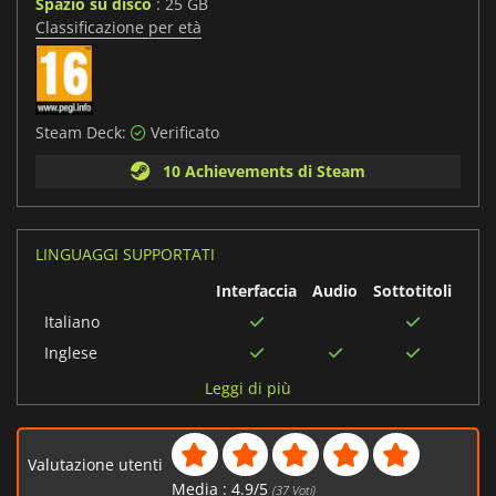
Spazio su disco
: 25 GB
Classificazione per età
Steam Deck:
Verificato
10 Achievements di Steam
LINGUAGGI SUPPORTATI
Interfaccia
Audio
Sottotitoli
Italiano
Inglese
Spagnolo
Leggi di più
Russo
Cinese semplificato
Valutazione utenti
Francese
Media :
4.9
/
5
(
37
Voti)