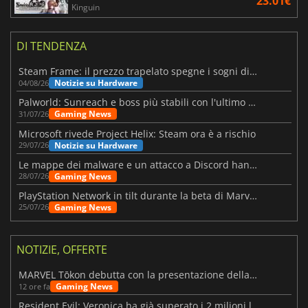
23.01€
Kinguin
DI TENDENZA
Steam Frame: il prezzo trapelato spegne i sogni di un VR economico
Notizie su Hardware
04/08/26
Palworld: Sunreach e boss più stabili con l'ultimo update
Gaming News
31/07/26
Microsoft rivede Project Helix: Steam ora è a rischio
Notizie su Hardware
29/07/26
Le mappe dei malware e un attacco a Discord hanno colpito Meccha Chameleon
Gaming News
28/07/26
PlayStation Network in tilt durante la beta di Marvel Tōkon
Gaming News
25/07/26
NOTIZIE, OFFERTE
MARVEL Tōkon debutta con la presentazione della roadmap per il primo anno
Gaming News
12 ore fa
Resident Evil: Veronica ha già superato i 2 milioni liste dei desideri