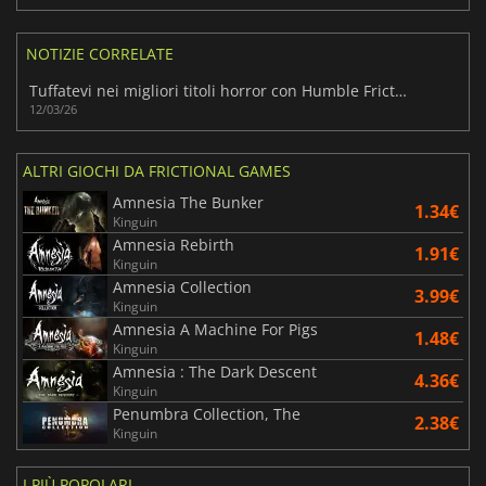
NOTIZIE CORRELATE
Tuffatevi nei migliori titoli horror con Humble Frictional Games Bundle
12/03/26
ALTRI GIOCHI DA FRICTIONAL GAMES
Amnesia The Bunker
1.34€
Kinguin
Amnesia Rebirth
1.91€
Kinguin
Amnesia Collection
3.99€
Kinguin
Amnesia A Machine For Pigs
1.48€
Kinguin
Amnesia : The Dark Descent
4.36€
Kinguin
Penumbra Collection, The
2.38€
Kinguin
I PIÙ POPOLARI