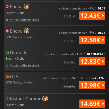
Eneba
-8% :
codice promozionale
DLC8
Steam · Global
12.43€
13.51€
Mostra offerte simili
Eneba
-8% :
codice promozionale
DLC8
GOG Galaxy · Global
12.50€
13.59€
Difmark
-15% :
codice promozionale
DLCOMPARE
Steam · Global
12.83€
15.10€
Mostra offerte simili
G2A
-24.71% :
codice promozionale
DCG2AD1Y4E
GOG Galaxy · Global
12.98€
17.24€
Instant Gaming
14.69€
Steam · Global