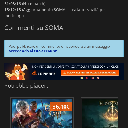
31/03/16 (Note patch)
15/12/15 (Aggiornamento SOMA rilasciato: Novità per il
modding!)
Commenti su SOMA
Puoi pubblicare un commento o rispondere a un messaggio
accedendo al tuo account
Potrebbe piacerti
36.10
€
2