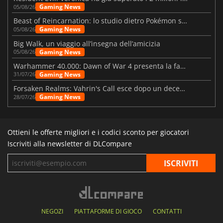
Gaming News
05/08/26
Beast of Reincarnation: lo studio dietro Pokémon su una nuova strada
Gaming News
05/08/26
Big Walk, un viaggio all’insegna dell’amicizia
Gaming News
05/08/26
Warhammer 40.000: Dawn of War 4 presenta la fazione dei Necron
Gaming News
31/07/26
Forsaken Realms: Vahrin's Call esce dopo un decennio di sviluppo
Gaming News
28/07/26
Ottieni le offerte migliori e i codici sconto per giocatori
Iscriviti alla newsletter di DLCompare
NEGOZI
PIATTAFORME DI GIOCO
CONTATTI