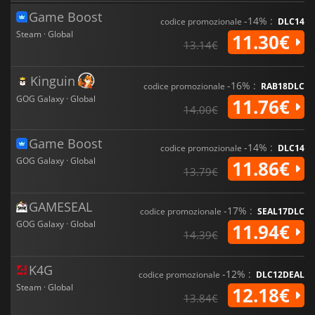
Game Boost
-14% :
codice promozionale
DLC14
Steam · Global
11.30€
13.14€
Kinguin
-16% :
codice promozionale
RAB18DLC
GOG Galaxy · Global
11.76€
14.00€
Game Boost
-14% :
codice promozionale
DLC14
GOG Galaxy · Global
11.86€
13.79€
GAMESEAL
-17% :
codice promozionale
SEAL17DLC
GOG Galaxy · Global
11.94€
14.39€
K4G
-12% :
codice promozionale
DLC12DEAL
Steam · Global
12.18€
13.84€