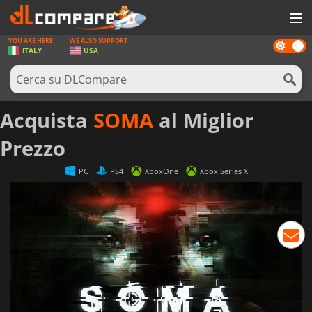
YOU ARE HERE
WE ALSO SUPPORT
Dark
GIOCHI
ITALY
USA
mode
PREPAGATE
SOFTWARE
Acquista
SOMA
al Miglior
REWARDS
Prezzo
HARDWARE
PC
PS4
XboxOne
Xbox Series X
NOTIZIE
ACCEDI O REGISTRATI