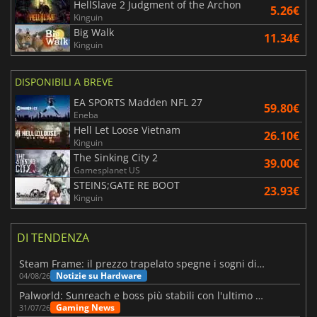
HellSlave 2 Judgment of the Archon
5.26€
Kinguin
Big Walk
11.34€
Kinguin
DISPONIBILI A BREVE
EA SPORTS Madden NFL 27
59.80€
Eneba
Hell Let Loose Vietnam
26.10€
Kinguin
The Sinking City 2
39.00€
Gamesplanet US
STEINS;GATE RE BOOT
23.93€
Kinguin
DI TENDENZA
Steam Frame: il prezzo trapelato spegne i sogni di un VR economico
Notizie su Hardware
04/08/26
Palworld: Sunreach e boss più stabili con l'ultimo update
Gaming News
31/07/26