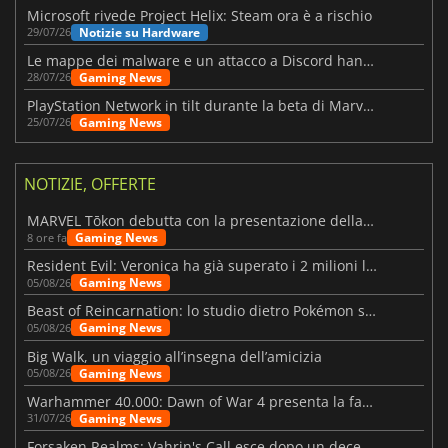
Microsoft rivede Project Helix: Steam ora è a rischio
Notizie su Hardware
29/07/26
Le mappe dei malware e un attacco a Discord hanno colpito Meccha Chameleon
Gaming News
28/07/26
PlayStation Network in tilt durante la beta di Marvel Tōkon
Gaming News
25/07/26
NOTIZIE, OFFERTE
MARVEL Tōkon debutta con la presentazione della roadmap per il primo anno
Gaming News
8 ore fa
Resident Evil: Veronica ha già superato i 2 milioni liste dei desideri
Gaming News
05/08/26
Beast of Reincarnation: lo studio dietro Pokémon su una nuova strada
Gaming News
05/08/26
Big Walk, un viaggio all’insegna dell’amicizia
Gaming News
05/08/26
Warhammer 40.000: Dawn of War 4 presenta la fazione dei Necron
Gaming News
31/07/26
Forsaken Realms: Vahrin's Call esce dopo un decennio di sviluppo