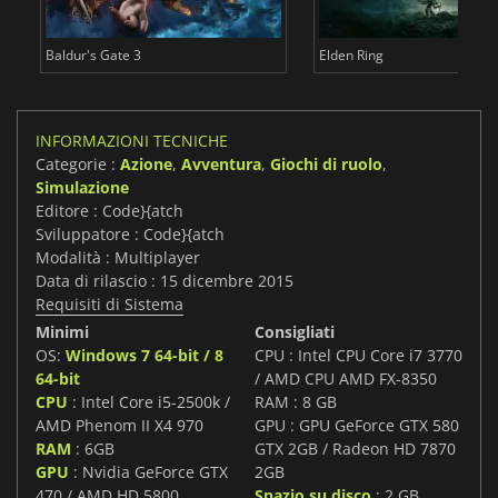
Baldur's Gate 3
Elden Ring
INFORMAZIONI TECNICHE
Categorie :
Azione
,
Avventura
,
Giochi di ruolo
,
Simulazione
Editore : Code}{atch
Sviluppatore : Code}{atch
Modalità : Multiplayer
Data di rilascio : 15 dicembre 2015
Requisiti di Sistema
Minimi
Consigliati
OS:
Windows 7 64-bit / 8
CPU : Intel CPU Core i7 3770
64-bit
/ AMD CPU AMD FX-8350
CPU
: Intel Core i5-2500k /
RAM : 8 GB
AMD Phenom II X4 970
GPU : GPU GeForce GTX 580
RAM
: 6GB
GTX 2GB / Radeon HD 7870
GPU
: Nvidia GeForce GTX
2GB
470 / AMD HD 5800
Spazio su disco
: 2 GB