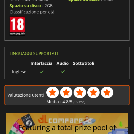
Spazio su disco
: 2GB
Classificazione per età
LINGUAGGI SUPPORTATI
Interfaccia
Audio
Sottotitoli
Inglese
Valutazione utenti
Media :
4.8
/
5
(
35
Voti)
Featuring a total prize pool of