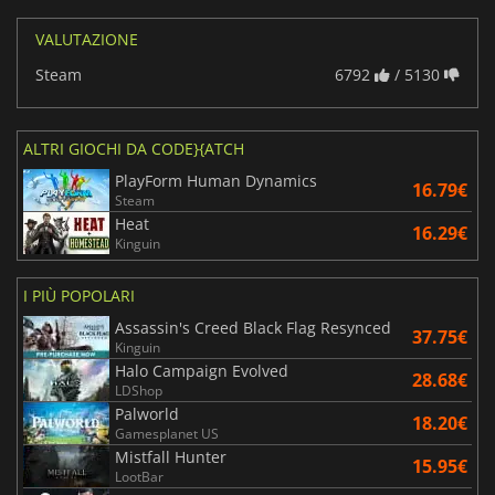
VALUTAZIONE
Steam
6792
/ 5130
ALTRI GIOCHI DA CODE}{ATCH
PlayForm Human Dynamics
16.79€
Steam
Heat
16.29€
Kinguin
I PIÙ POPOLARI
Assassin's Creed Black Flag Resynced
37.75€
Kinguin
Halo Campaign Evolved
28.68€
LDShop
Palworld
18.20€
Gamesplanet US
Mistfall Hunter
15.95€
LootBar