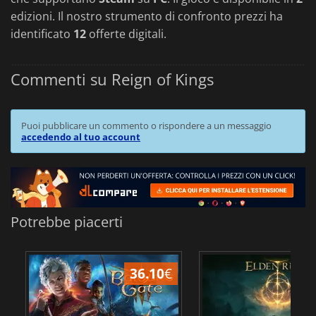
edizioni. Il nostro strumento di confronto prezzi ha
identificato
12
offerte digitali.
Commenti su Reign of Kings
Puoi pubblicare un commento o rispondere a un messaggio
accedendo al tuo account
Potrebbe piacerti
36.10
€
2