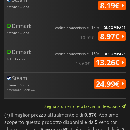
8.19€
Steam · Global
Difmark
-15% :
codice promozionale
DLCOMPARE
Steam · Global
8.97€
10.55€
Difmark
-15% :
codice promozionale
DLCOMPARE
Gift · Europe
13.26€
15.60€
Steam
24.99€
Steam · Global
Standard Pack x4
Segnala un errore o lascia un feedback
(*) Il miglior prezzo attualmente è di
0.87€
. Abbiamo
scoperto questo prodotto disponibile da
5
venditori
che supportano
Steam
su
PC
. Il gioco è disponibile in
2