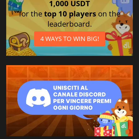
1,000 USDT
for the
top 10 players
on the
leaderboard.
4 WAYS TO WIN BIG!