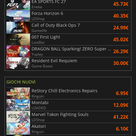
EA SPORTS FC 27
45.73€
Eneba
Forza Horizon 6
40.35€
LDShop
Call of Duty Black Ops 7
24.99€
Gamelife
007 First Light
45.02€
LootBar
DRAGON BALL Sparking! ZERO Super Limit Breaking NEO
26.29€
Yuplay
Resident Evil Requiem
30.00€
Game Boost
GIOCHI NUOVI
ReStory Chill Electronics Repairs
6.95€
Kinguin
Montabi
12.09€
LOADED
Marvel Tokon Fighting Souls
41.22€
LDShop
Akatori
6.10€
Kinguin