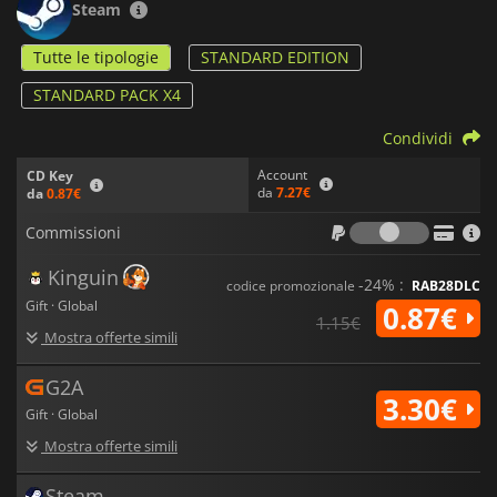
Steam
Tutte le tipologie
STANDARD EDITION
STANDARD PACK X4
Condividi
Account
CD Key
da
7.27€
da
0.87€
Commiss
Commissioni
Kinguin
-24% :
codice promozionale
RAB28DLC
Gift · Global
0.87€
1.15€
Mostra offerte simili
G2A
3.30€
Gift · Global
Mostra offerte simili
Steam