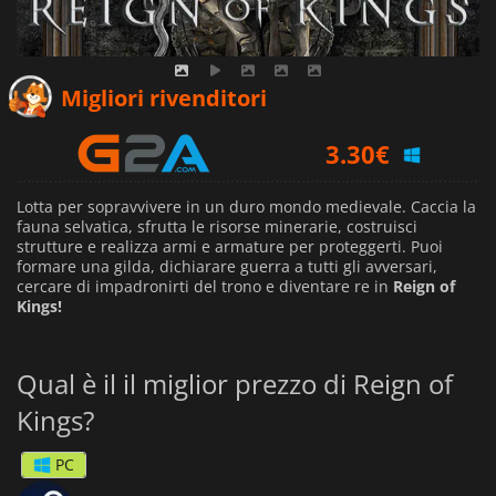
0.87
€
Migliori rivenditori
3.30
€
8.19
€
Lotta per sopravvivere in un duro mondo medievale. Caccia la
fauna selvatica, sfrutta le risorse minerarie, costruisci
strutture e realizza armi e armature per proteggerti. Puoi
formare una gilda, dichiarare guerra a tutti gli avversari,
cercare di impadronirti del trono e diventare re in
Reign of
Kings!
Qual è il il miglior prezzo di Reign of
Kings?
PC