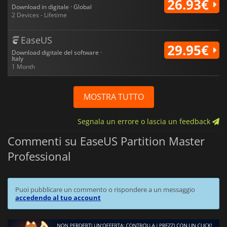
26.93€
Download in digitale · Global
2 Devices - Lifetime
EaseUS
29.95€
Download digitale del software ·
Italy
1 Month
MOSTRA TUTTO
Segnala un errore o lascia un feedback
Commenti su EaseUS Partition Master
Professional
Puoi pubblicare un commento o rispondere a un messaggio
accedendo al tuo account