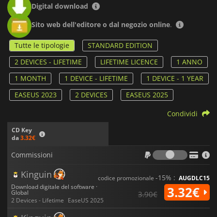
Digital download
Sito web dell'editore o dal negozio online
.
Tutte le tipologie
STANDARD EDITION
2 DEVICES - LIFETIME
LIFETIME LICENCE
1 ANNO
1 MONTH
1 DEVICE - LIFETIME
1 DEVICE - 1 YEAR
EASEUS 2023
2 DEVICES
EASEUS 2025
Condividi
CD Key
da
3.32€
Commiss
Commissioni
Kinguin
-15% :
codice promozionale
AUGDLC15
Download digitale del software ·
3.32€
Global
3.90€
2 Devices - Lifetime
EaseUS 2025