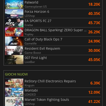
Palworld
18.20€
Gamesplanet US
Forza Horizon 6
40.35€
LDShop
EA SPORTS FC 27
45.73€
Eneba
DRAGON BALL Sparking! ZERO Super Limit Breaking NEO
26.29€
Yuplay
Call of Duty Black Ops 7
24.99€
Gamelife
Resident Evil Requiem
30.00€
Game Boost
007 First Light
45.05€
LootBar
GIOCHI NUOVI
ReStory Chill Electronics Repairs
6.39€
Kinguin
Montabi
12.09€
LOADED
Marvel Tokon Fighting Souls
41.22€
LDShop