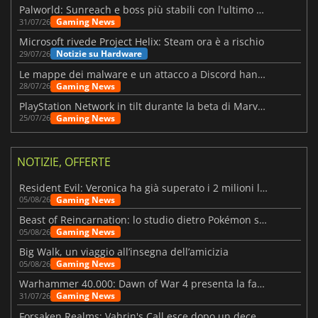
Palworld: Sunreach e boss più stabili con l'ultimo update
Gaming News
31/07/26
Microsoft rivede Project Helix: Steam ora è a rischio
Notizie su Hardware
29/07/26
Le mappe dei malware e un attacco a Discord hanno colpito Meccha Chameleon
Gaming News
28/07/26
PlayStation Network in tilt durante la beta di Marvel Tōkon
Gaming News
25/07/26
NOTIZIE, OFFERTE
Resident Evil: Veronica ha già superato i 2 milioni liste dei desideri
Gaming News
05/08/26
Beast of Reincarnation: lo studio dietro Pokémon su una nuova strada
Gaming News
05/08/26
Big Walk, un viaggio all’insegna dell’amicizia
Gaming News
05/08/26
Warhammer 40.000: Dawn of War 4 presenta la fazione dei Necron
Gaming News
31/07/26
Forsaken Realms: Vahrin's Call esce dopo un decennio di sviluppo