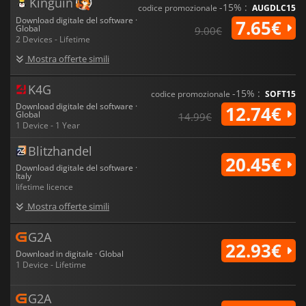
Kinguin
-15% :
codice promozionale
AUGDLC15
Download digitale del software ·
7.65€
Global
9.00€
2 Devices - Lifetime
Mostra offerte simili
K4G
-15% :
codice promozionale
SOFT15
Download digitale del software ·
12.74€
Global
14.99€
1 Device - 1 Year
Blitzhandel
20.45€
Download digitale del software ·
Italy
lifetime licence
Mostra offerte simili
G2A
22.93€
Download in digitale · Global
1 Device - Lifetime
G2A