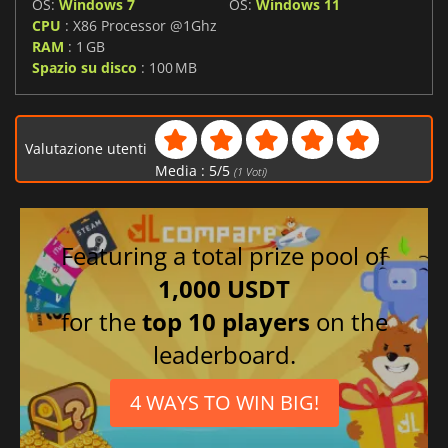
OS:
Windows 7
OS:
Windows 11
CPU
: X86 Processor @1Ghz
RAM
: 1 GB
Spazio su disco
: 100 MB
Valutazione utenti
Media :
5
/
5
(
1
Voti)
Featuring a total prize pool of
1,000 USDT
for the
top 10 players
on the
leaderboard.
4 WAYS TO WIN BIG!