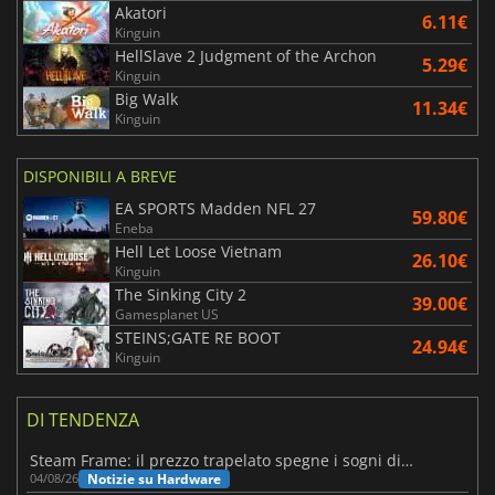
Akatori
6.11€
Kinguin
HellSlave 2 Judgment of the Archon
5.29€
Kinguin
Big Walk
11.34€
Kinguin
DISPONIBILI A BREVE
EA SPORTS Madden NFL 27
59.80€
Eneba
Hell Let Loose Vietnam
26.10€
Kinguin
The Sinking City 2
39.00€
Gamesplanet US
STEINS;GATE RE BOOT
24.94€
Kinguin
DI TENDENZA
Steam Frame: il prezzo trapelato spegne i sogni di un VR economico
Notizie su Hardware
04/08/26