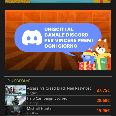
I PIÙ POPOLARI
Assassin's Creed Black Flag Resynced
37.75€
Kinguin
Halo Campaign Evolved
28.68€
LDShop
Mistfall Hunter
15.96€
LootBar