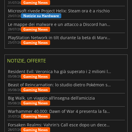
Gaming News
31/07/26
Microsoft rivede Project Helix: Steam ora è a rischio
Notizie su Hardware
29/07/26
Le mappe dei malware e un attacco a Discord hanno colpito Meccha Chameleon
Gaming News
28/07/26
PlayStation Network in tilt durante la beta di Marvel Tōkon
Gaming News
25/07/26
NOTIZIE, OFFERTE
Resident Evil: Veronica ha già superato i 2 milioni liste dei desideri
Gaming News
05/08/26
Beast of Reincarnation: lo studio dietro Pokémon su una nuova strada
Gaming News
05/08/26
Big Walk, un viaggio all’insegna dell’amicizia
Gaming News
05/08/26
Warhammer 40.000: Dawn of War 4 presenta la fazione dei Necron
Gaming News
31/07/26
Forsaken Realms: Vahrin's Call esce dopo un decennio di sviluppo
Gaming News
28/07/26