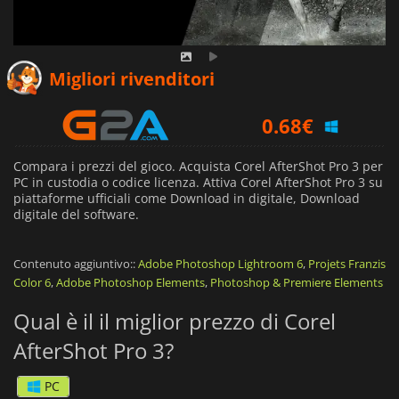
0.07
€
Migliori rivenditori
0.68
€
10.59
€
Compara i prezzi del gioco. Acquista Corel AfterShot Pro 3 per
PC in custodia o codice licenza. Attiva Corel AfterShot Pro 3 su
piattaforme ufficiali come Download in digitale, Download
digitale del software.
Contenuto aggiuntivo::
Adobe Photoshop Lightroom 6
,
Projets Franzis
Color 6
,
Adobe Photoshop Elements
,
Photoshop & Premiere Elements
Qual è il il miglior prezzo di Corel
AfterShot Pro 3?
PC