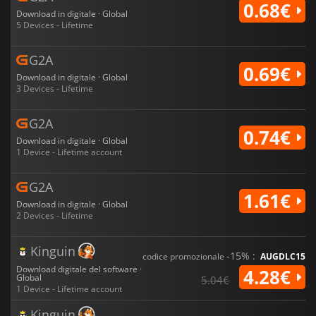
0.68€
Download in digitale · Global
5 Devices - Lifetime
G2A
0.69€
Download in digitale · Global
3 Devices - Lifetime
G2A
0.74€
Download in digitale · Global
1 Device - Lifetime account
G2A
1.61€
Download in digitale · Global
2 Devices - Lifetime
Kinguin
-15% :
codice promozionale
AUGDLC15
Download digitale del software ·
4.28€
Global
5.04€
1 Device - Lifetime account
Kinguin