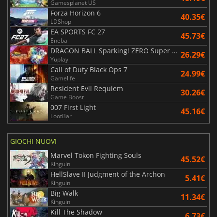
Gamesplanet US
Forza Horizon 6
40.35€
LDShop
EA SPORTS FC 27
45.73€
Eneba
DRAGON BALL Sparking! ZERO Super Limit Breaking NEO
26.29€
Yuplay
Call of Duty Black Ops 7
24.99€
Gamelife
Resident Evil Requiem
30.26€
Game Boost
007 First Light
45.16€
LootBar
GIOCHI NUOVI
Marvel Tokon Fighting Souls
45.52€
Kinguin
HellSlave II Judgment of the Archon
5.41€
Kinguin
Big Walk
11.34€
Kinguin
Kill The Shadow
6.73€