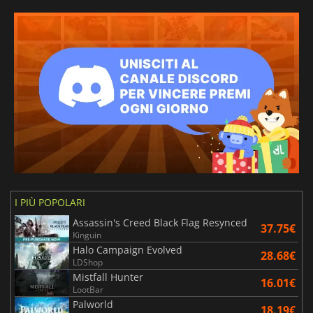
I PIÙ POPOLARI
Assassin's Creed Black Flag Resynced
37.75€
Kinguin
Halo Campaign Evolved
28.68€
LDShop
Mistfall Hunter
16.01€
LootBar
Palworld
18.19€