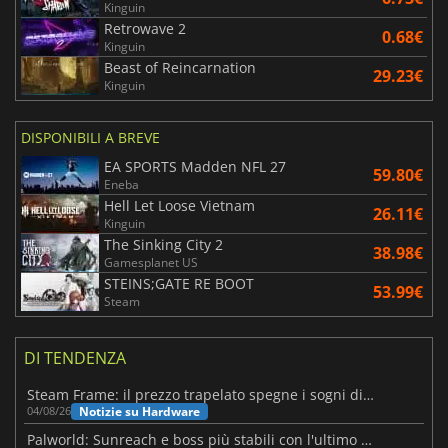
Kinguin
Retrowave 2
0.68€
Kinguin
Beast of Reincarnation
29.23€
Kinguin
DISPONIBILI A BREVE
EA SPORTS Madden NFL 27
59.80€
Eneba
Hell Let Loose Vietnam
26.11€
Kinguin
The Sinking City 2
38.98€
Gamesplanet US
STEINS;GATE RE BOOT
53.99€
Steam
DI TENDENZA
Steam Frame: il prezzo trapelato spegne i sogni di un VR economico
Notizie su Hardware
04/08/26
Palworld: Sunreach e boss più stabili con l'ultimo update