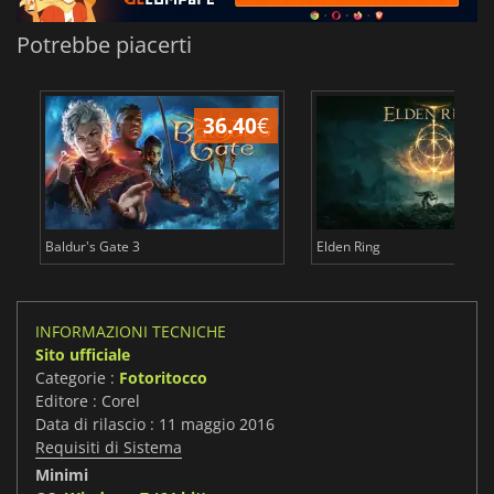
Potrebbe piacerti
36.40
€
2
Baldur's Gate 3
Elden Ring
INFORMAZIONI TECNICHE
Sito ufficiale
Categorie :
Fotoritocco
Editore : Corel
Data di rilascio : 11 maggio 2016
Requisiti di Sistema
Minimi