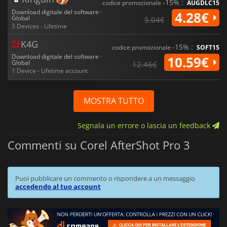
-15% :
codice promozionale
AUGDLC15
Download digitale del software ·
4.28€
Global
5.04€
3 Devices - Lifetime
K4G
-15% :
codice promozionale
SOFT15
Download digitale del software ·
10.59€
Global
12.46€
1 Device - Lifetime account
MOSTRA TUTTO
Segnala un errore o lascia un feedback
Commenti su Corel AfterShot Pro 3
Puoi pubblicare un commento o rispondere a un messaggio
accedendo al tuo account