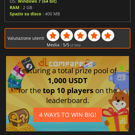
OS:
Windows 7 (64 bit)
RAM
: 2 GB
Spazio su disco
: 400 MB
Valutazione utenti
Media :
5
/
5
(
2
Voti)
Featuring a total prize pool of
1,000 USDT
for the
top 10 players
on the
leaderboard.
4 WAYS TO WIN BIG!