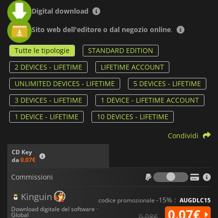
Digital download
Sito web dell'editore o dal negozio online
.
Tutte le tipologie
STANDARD EDITION
2 DEVICES - LIFETIME
LIFETIME ACCOUNT
UNLIMITED DEVICES - LIFETIME
5 DEVICES - LIFETIME
3 DEVICES - LIFETIME
1 DEVICE - LIFETIME ACCOUNT
1 DEVICE - LIFETIME
10 DEVICES - LIFETIME
Condividi
CD Key
da
0.07€
Commiss
Commissioni
Kinguin
-15% :
codice promozionale
AUGDLC15
Download digitale del software ·
0.07€
Global
0.08€