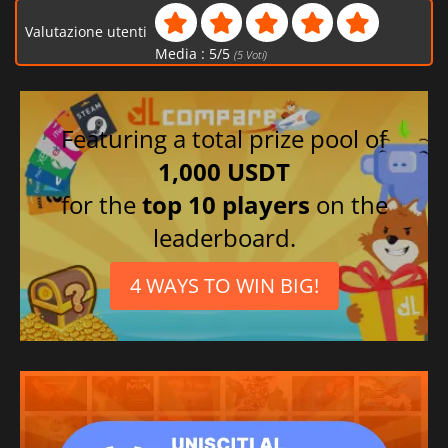
Valutazione utenti
Media :
5
/
5
(
5
Voti)
Featuring a total prize pool of
1,000 USDT
for the
top 10 players
on the
leaderboard.
4 WAYS TO WIN BIG!