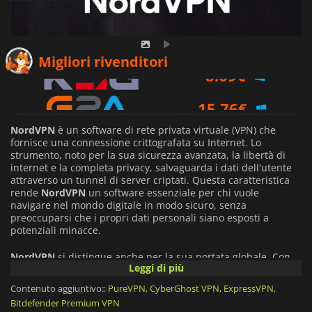
8.69
€
Migliori rivenditori
15.76
€
34.81
€
NordVPN
è un software di rete privata virtuale (VPN) che
fornisce una connessione crittografata su Internet. Lo
strumento, noto per la sua sicurezza avanzata, la libertà di
internet e la completa privacy, salvaguarda i dati dell'utente
attraverso un tunnel di server criptati. Questa caratteristica
rende
NordVPN
un software essenziale per chi vuole
navigare nel mondo digitale in modo sicuro, senza
preoccuparsi che i propri dati personali siano esposti a
potenziali minacce.
NordVPN
si distingue anche per la sua portata globale. Con
Leggi di più
oltre 5000 server in più di 60 Paesi, offre ai suoi utenti una
vasta gamma di luoghi virtuali. Questa capacità consente agli
Contenuto aggiuntivo::
PureVPN
,
CyberGhost VPN
,
ExpressVPN
,
utenti di aggirare le restrizioni sui contenuti basate sulla
Bitdefender Premium VPN
geolocalizzazione, offrendo loro un accesso illimitato a siti