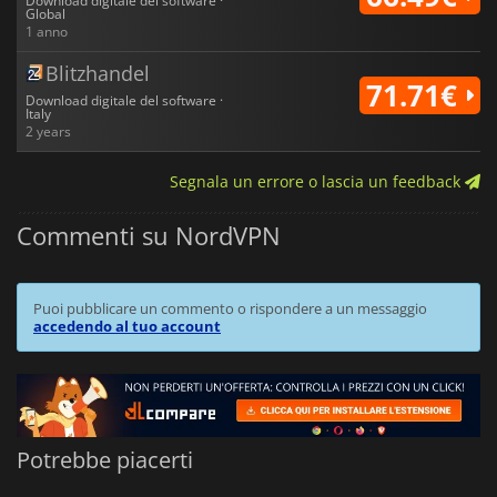
Download digitale del software ·
Global
1 anno
Blitzhandel
71.71€
Download digitale del software ·
Italy
2 years
Segnala un errore o lascia un feedback
Commenti su NordVPN
Puoi pubblicare un commento o rispondere a un messaggio
accedendo al tuo account
Potrebbe piacerti