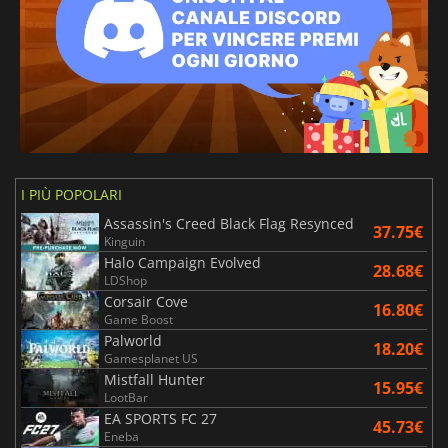
I PIÙ POPOLARI
Assassin's Creed Black Flag Resynced
37.75€
Kinguin
Halo Campaign Evolved
28.68€
LDShop
Corsair Cove
16.80€
Game Boost
Palworld
18.20€
Gamesplanet US
Mistfall Hunter
15.95€
LootBar
EA SPORTS FC 27
45.73€
Eneba