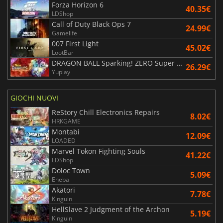
Forza Horizon 6
40.35€
LDShop
Call of Duty Black Ops 7
24.99€
Gamelife
007 First Light
45.02€
LootBar
DRAGON BALL Sparking! ZERO Super Limit Breaking NEO
26.29€
Yuplay
GIOCHI NUOVI
ReStory Chill Electronics Repairs
8.02€
HRKGAME
Montabi
12.09€
LOADED
Marvel Tokon Fighting Souls
41.22€
LDShop
Doloc Town
5.09€
Eneba
Akatori
7.78€
Kinguin
HellSlave 2 Judgment of the Archon
5.19€
Kinguin