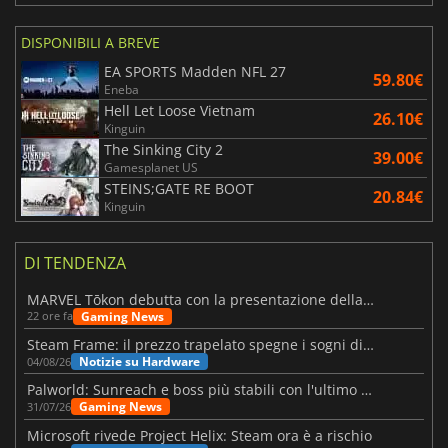
DISPONIBILI A BREVE
EA SPORTS Madden NFL 27
59.80€
Eneba
Hell Let Loose Vietnam
26.10€
Kinguin
The Sinking City 2
39.00€
Gamesplanet US
STEINS;GATE RE BOOT
20.84€
Kinguin
DI TENDENZA
MARVEL Tōkon debutta con la presentazione della roadmap per il primo anno
Gaming News
22 ore fa
Steam Frame: il prezzo trapelato spegne i sogni di un VR economico
Notizie su Hardware
04/08/26
Palworld: Sunreach e boss più stabili con l'ultimo update
Gaming News
31/07/26
Microsoft rivede Project Helix: Steam ora è a rischio