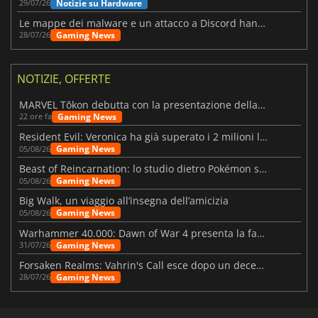
Notizie su Hardware
29/07/26
Le mappe dei malware e un attacco a Discord hanno colpito Meccha Chameleon
Gaming News
28/07/26
NOTIZIE, OFFERTE
MARVEL Tōkon debutta con la presentazione della roadmap per il primo anno
Gaming News
22 ore fa
Resident Evil: Veronica ha già superato i 2 milioni liste dei desideri
Gaming News
05/08/26
Beast of Reincarnation: lo studio dietro Pokémon su una nuova strada
Gaming News
05/08/26
Big Walk, un viaggio all’insegna dell’amicizia
Gaming News
05/08/26
Warhammer 40.000: Dawn of War 4 presenta la fazione dei Necron
Gaming News
31/07/26
Forsaken Realms: Vahrin's Call esce dopo un decennio di sviluppo
Gaming News
28/07/26