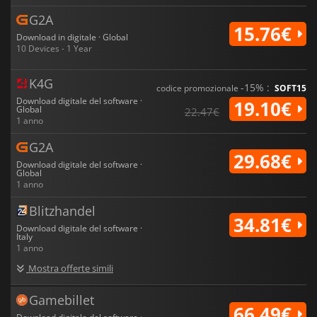
G2A
15.76€
Download in digitale · Global
10 Devices - 1 Year
K4G
-15% :
codice promozionale
SOFT15
Download digitale del software ·
19.10€
Global
22.47€
1 anno
G2A
29.68€
Download digitale del software ·
Global
1 anno
Blitzhandel
34.81€
Download digitale del software ·
Italy
1 anno
Mostra offerte simili
Gamebillet
66.49€