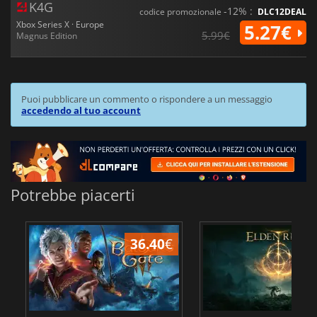
K4G
-12% :
codice promozionale
DLC12DEAL
Xbox Series X · Europe
5.27€
5.99€
Magnus Edition
Puoi pubblicare un commento o rispondere a un messaggio
accedendo al tuo account
Potrebbe piacerti
36.40
€
2