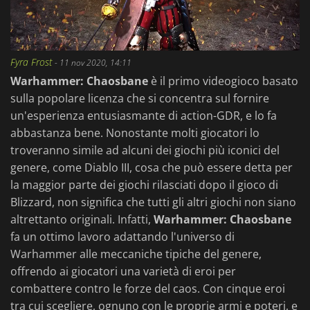
Fyra Frost
-
11 nov 2020, 14:11
Warhammer: Chaosbane
è il primo videogioco basato
sulla popolare licenza che si concentra sul fornire
un'esperienza entusiasmante di action-GDR, e lo fa
abbastanza bene. Nonostante molti giocatori lo
troveranno simile ad alcuni dei giochi più iconici del
genere, come Diablo III, cosa che può essere detta per
la maggior parte dei giochi rilasciati dopo il gioco di
Blizzard, non significa che tutti gli altri giochi non siano
altrettanto originali. Infatti,
Warhammer: Chaosbane
fa un ottimo lavoro adattando l'universo di
Warhammer alle meccaniche tipiche del genere,
offrendo ai giocatori una varietà di eroi per
combattere contro le forze del caos. Con cinque eroi
tra cui scegliere, ognuno con le proprie armi e poteri, e