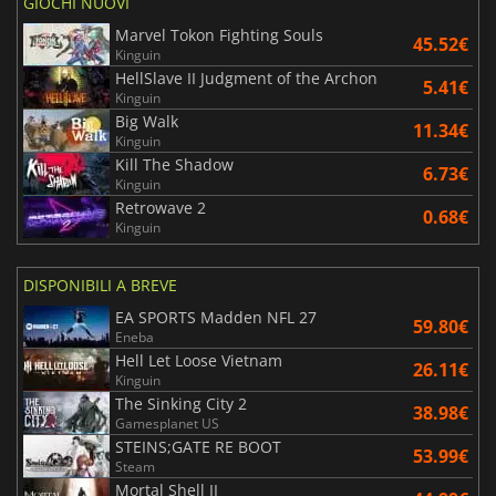
GIOCHI NUOVI
Marvel Tokon Fighting Souls
45.52€
Kinguin
HellSlave II Judgment of the Archon
5.41€
Kinguin
Big Walk
11.34€
Kinguin
Kill The Shadow
6.73€
Kinguin
Retrowave 2
0.68€
Kinguin
DISPONIBILI A BREVE
EA SPORTS Madden NFL 27
59.80€
Eneba
Hell Let Loose Vietnam
26.11€
Kinguin
The Sinking City 2
38.98€
Gamesplanet US
STEINS;GATE RE BOOT
53.99€
Steam
Mortal Shell II