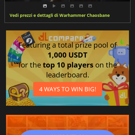
Vedi prezzi e dettagli di Warhammer Chaosbane
Featuring a total prize pool of
1,000 USDT
for the
top 10 players
on the
leaderboard.
4 WAYS TO WIN BIG!