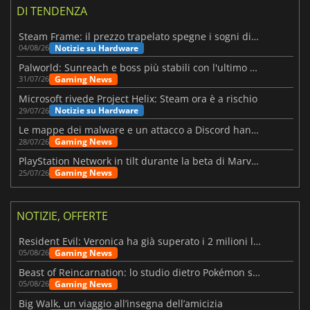
DI TENDENZA
Steam Frame: il prezzo trapelato spegne i sogni di un VR economico
Notizie su Hardware
04/08/26
Palworld: Sunreach e boss più stabili con l'ultimo update
Gaming News
31/07/26
Microsoft rivede Project Helix: Steam ora è a rischio
Notizie su Hardware
29/07/26
Le mappe dei malware e un attacco a Discord hanno colpito Meccha Chameleon
Gaming News
28/07/26
PlayStation Network in tilt durante la beta di Marvel Tōkon
Gaming News
25/07/26
NOTIZIE, OFFERTE
Resident Evil: Veronica ha già superato i 2 milioni liste dei desideri
Gaming News
05/08/26
Beast of Reincarnation: lo studio dietro Pokémon su una nuova strada
Gaming News
05/08/26
Big Walk, un viaggio all’insegna dell’amicizia