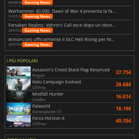
Gaming News
05/08/26
Warhammer 40.000: Dawn of War 4 presenta la fazione dei Necron
Gaming News
31/07/26
Forsaken Realms: Vahrin's Call esce dopo un decennio di sviluppo
Gaming News
28/07/26
Annunciato ufficialmente il DLC Hell Rising per Nioh 3
Gaming News
28/07/26
I PIÙ POPOLARI
Assassin's Creed Black Flag Resynced
37.75€
Kinguin
Halo Campaign Evolved
28.68€
LDShop
Mistfall Hunter
16.01€
LootBar
Palworld
18.19€
Gamesplanet US
Forza Horizon 6
40.35€
LDShop