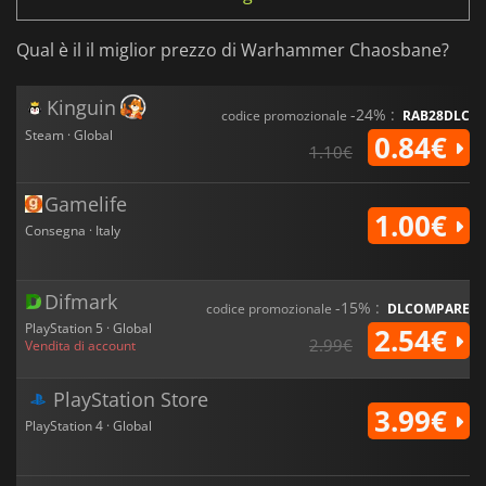
Qual è il il miglior prezzo di Warhammer Chaosbane?
Kinguin
-24% :
codice promozionale
RAB28DLC
Steam · Global
0.84€
1.10€
Gamelife
1.00€
Consegna · Italy
Difmark
-15% :
codice promozionale
DLCOMPARE
PlayStation 5 · Global
2.54€
2.99€
Vendita di account
PlayStation Store
3.99€
PlayStation 4 · Global